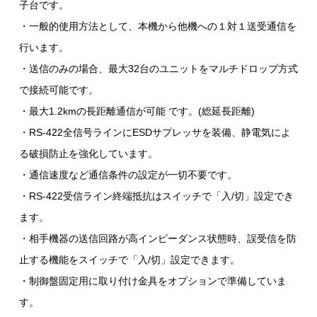
子台です。
・一般的使用方法として、本機から他機への１対１送受通信を
行います。
・送信のみの場合、最大32台のユニットをマルチドロップ方式
で接続可能です。
・最大1.2kmの長距離通信が可能 です。(総延長距離)
・RS-422全信号ラインにESDサプレッサを装備、静電気によ
る破損防止を強化しています。
・通信速度など通信条件の設定が一切不要です。
・RS-422受信ライン終端抵抗はスイッチで「入/切」設定でき
ます。
・相手機器の送信回路が高インピーダンス状態時、誤受信を防
止する機能をスイッチで「入/切」設定できます。
・制御盤固定用に取り付け金具をオプションで準備していま
す。