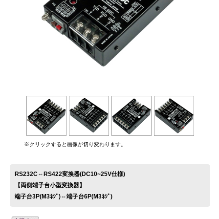
お問い合わせ
※クリックすると画像が切り変わります。
RS232C⇔RS422変換器(DC10~25V仕様)
【両側端子台小型変換器】
端子台3P(M3ﾈｼﾞ)⇔端子台6P(M3ﾈｼﾞ)