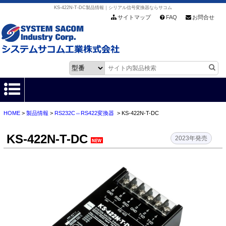
KS-422N-T-DC製品情報｜シリアル信号変換器ならサコム
サイトマップ
FAQ
お問合せ
HOME
>
製品情報
>
RS232C⇔RS422変換器
> KS-422N-T-DC
HOME
KS-422N-T-DC
製品情報
2023年発売
各種ダウンロード
お客様サポート
会社情報