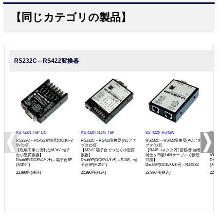
【同じカテゴリの製品】
RS232C⇔RS422変換器
KS-422N-T6P-DC
KS-422N-RJ45-T6P
KS-422N-RJ45W
KS-
RS232C⇔RS422変換器(DC10~2
RS232C⇔RS422変換器(ACアダ
RS232C⇔RS422変換器(ACアダ
RS
5V仕様)
プタ仕様)
プタ仕様)
プタ
【現場工事に便利なM3ﾈｼﾞ端子
【M2ﾈｼﾞ端子台でつなぐ小型変
【RJ45コネクタ2口搭載機!自機
【R
台小型変換器】
換器】
同士を市販LANケーブルで接続
b9
Dsub9P(DCE/ﾒｽ/ｲﾝﾁ)⇔端子台6P
Dsub9P(DCE/ﾒｽ/ｲﾝﾁ)⇔RJ45、端
可能】
Dsu
(M3ﾈｼﾞ)
子台6P(M2ﾈｼﾞ)
Dsub9P(DCE/ﾒｽ/ｲﾝﾁ)⇔RJ45X2
(ﾒｽ/
22,990円(税込)
22,990円(税込)
22,990円(税込)
22,