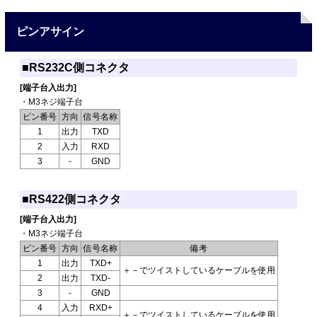
ピンアサイン
■RS232C側コネクタ
[端子台入出力]
・M3ネジ端子台
ピン番号
方向
信号名称
1
出力
TXD
2
入力
RXD
3
-
GND
■RS422側コネクタ
[端子台入出力]
・M3ネジ端子台
ピン番号
方向
信号名称
備考
1
出力
TXD+
＋－でツイストしているケーブルを使用
2
出力
TXD-
3
-
GND
4
入力
RXD+
＋－でツイストしているケーブルを使用