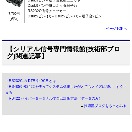
Dsub9ピン⇔端子台変換ユニット
Dsub9ピン中継コネクタ端子台
RS232C信号チェッカー
7,700円
Dsub9ピン(ｵｽ)⇔Dsub9ピン(ﾒｽ)⇔端子台9ピン
(税込)
↑
ページTOPへ
【シリアル信号専門情報館(技術部ブロ
グ)関連記事】
・
RS232C の DTE や DCE とは
・
RS485やRS422を使ってシステム構築したがとてもノイズに弱い、すぐ止
まる
・
RS422 ハイパーターミナルで自己診断方法（データのみ）
→
技術部ブログをもっとみる