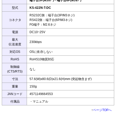
端子台3P(M3ﾈｼﾞ)⇔端子台6P(M3ﾈｼﾞ)
型式
KS-422N-T-DC
RS232C側：端子台(3P/M3ネジ)
コネクタ
RS422側：端子台(6P/M3ネジ)
FG端子：M2.6ネジ
電源
DC10~25V
最大
230kbps
伝送速度
対応OS
OSに依存しない
RoHS
RoHS10物質対応
制御線
なし
(CTS/RTS)
寸法
57.6(W)x80.6(D)x21.6(H)mm (突起物含まず)
重量
150g
JANコード
4571149664553
付属品
・マニュアル
↑
ページTOPへ