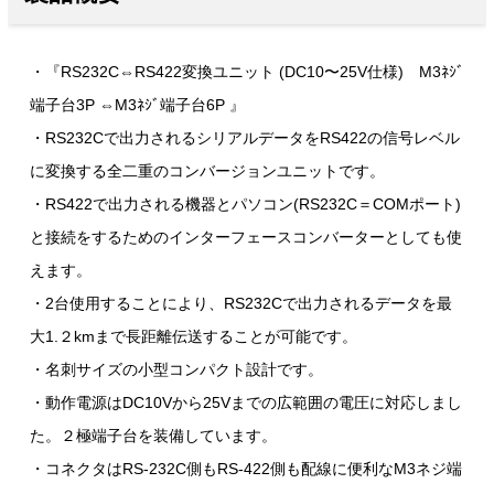
・『RS232C⇔RS422変換ユニット (DC10〜25V仕様) M3ﾈｼﾞ
端子台3P ⇔M3ﾈｼﾞ端子台6P 』
・RS232Cで出力されるシリアルデータをRS422の信号レベル
に変換する全二重のコンバージョンユニットです。
・RS422で出力される機器とパソコン(RS232C＝COMポート)
と接続をするためのインターフェースコンバーターとしても使
えます。
・2台使用することにより、RS232Cで出力されるデータを最
大1.２kmまで長距離伝送することが可能です。
・名刺サイズの小型コンパクト設計です。
・動作電源はDC10Vから25Vまでの広範囲の電圧に対応しまし
た。２極端子台を装備しています。
・コネクタはRS-232C側もRS-422側も配線に便利なM3ネジ端