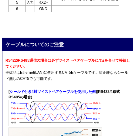
5
入力
RXD-
6
-
GND
ケーブルについてのご注意
RS422/RS485通信の場合は必ずツイストペアケーブルにて±を合せて接続し
てください。
推奨品はEthernet(LAN)に使用するCAT5Eケーブルです。短距離ならシール
ド無しのCAT5でも可能です。
[
シールド付き4対ツイストペアケーブルを使用した例
](RS422/4線式
RS485の場合)