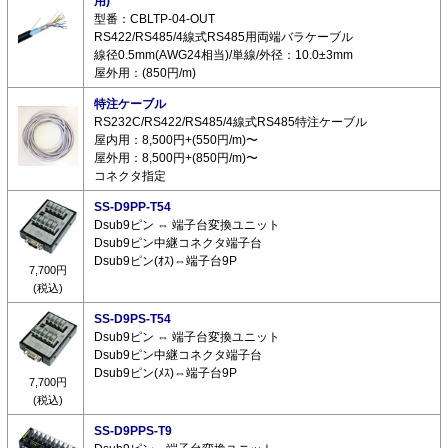
用)
型番：CBLTP-04-OUT
RS422/RS485/4線式RS485用両端バラケーブル
線径0.5mm(AWG24相当)/単線/外径：10.0±3mm
屋外用：(850円/m)
特注ケーブル
RS232C/RS422/RS485/4線式RS485特注ケーブル
屋内用：8,500円+(550円/m)〜
屋外用：8,500円+(850円/m)〜
コネクタ指定
SS-D9PP-T54
Dsub9ピン ⇔ 端子台変換ユニット
Dsub9ピン中継コネクタ端子台
Dsub9ピン(ｵｽ)⇔端子台9P
7,700円
(税込)
SS-D9PS-T54
Dsub9ピン ⇔ 端子台変換ユニット
Dsub9ピン中継コネクタ端子台
Dsub9ピン(ﾒｽ)⇔端子台9P
7,700円
(税込)
SS-D9PPS-T9