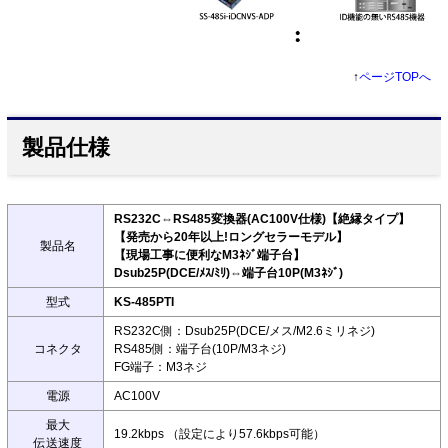
↑
ページTOPへ
製品仕様
RS232C⇔RS485変換器(AC100V仕様)【絶縁タイプ】
【発売から20年以上!ロングセラーモデル】
製品名
【現場工事に便利なM3ﾈｼﾞ端子台】
Dsub25P(DCE/ﾒｽ/ﾐﾘ)⇔端子台10P(M3ﾈｼﾞ)
型式
KS-485PTI
RS232C側：Dsub25P(DCE/メス/M2.6ミリネジ)
コネクタ
RS485側：端子台(10P/M3ネジ)
FG端子：M3ネジ
電源
AC100V
最大
19.2kbps （設定により57.6kbps可能）
伝送速度