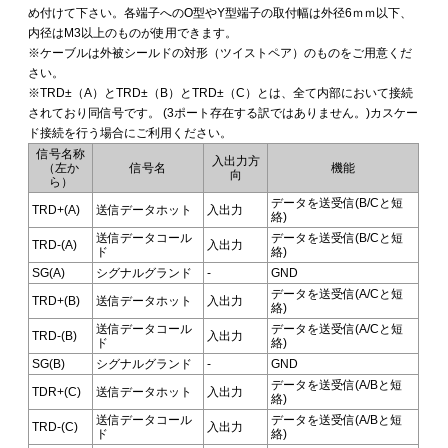
め付けて下さい。各端子へのO型やY型端子の取付幅は外径6ｍｍ以下、
内径はM3以上のものが使用できます。
※ケーブルは外被シールドの対形（ツイストペア）のものをご用意くだ
さい。
※TRD±（A）とTRD±（B）とTRD±（C）とは、全て内部において接続
されており同信号です。 (3ポート存在する訳ではありません。)カスケー
ド接続を行う場合にご利用ください。
信号名称
入出力方
（左か
信号名
機能
向
ら）
データを送受信(B/Cと短
TRD+(A)
送信データホット
入出力
絡)
送信データコール
データを送受信(B/Cと短
TRD-(A)
入出力
ド
絡)
SG(A)
シグナルグランド
-
GND
データを送受信(A/Cと短
TRD+(B)
送信データホット
入出力
絡)
送信データコール
データを送受信(A/Cと短
TRD-(B)
入出力
ド
絡)
SG(B)
シグナルグランド
-
GND
データを送受信(A/Bと短
TDR+(C)
送信データホット
入出力
絡)
送信データコール
データを送受信(A/Bと短
TRD-(C)
入出力
ド
絡)