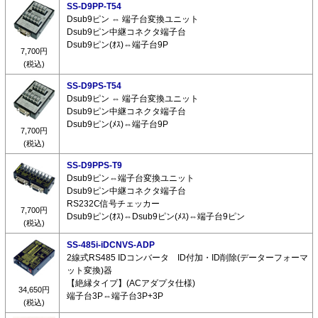
SS-D9PP-T54
Dsub9ピン ⇔ 端子台変換ユニット
Dsub9ピン中継コネクタ端子台
Dsub9ピン(ｵｽ)⇔端子台9P
7,700円
(税込)
SS-D9PS-T54
Dsub9ピン ⇔ 端子台変換ユニット
Dsub9ピン中継コネクタ端子台
Dsub9ピン(ﾒｽ)⇔端子台9P
7,700円
(税込)
SS-D9PPS-T9
Dsub9ピン⇔端子台変換ユニット
Dsub9ピン中継コネクタ端子台
RS232C信号チェッカー
7,700円
Dsub9ピン(ｵｽ)⇔Dsub9ピン(ﾒｽ)⇔端子台9ピン
(税込)
SS-485i-iDCNVS-ADP
2線式RS485 IDコンバータ ID付加・ID削除(データーフォーマ
ット変換)器
【絶縁タイプ】(ACアダプタ仕様)
34,650円
端子台3P⇔端子台3P+3P
(税込)