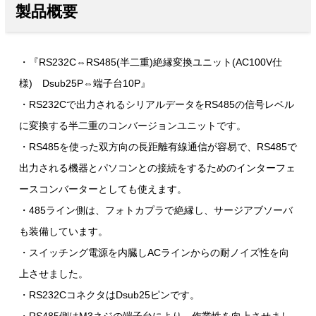
製品概要
・『RS232C⇔RS485(半二重)絶縁変換ユニット(AC100V仕
様) Dsub25P⇔端子台10P』
・RS232Cで出力されるシリアルデータをRS485の信号レベル
に変換する半二重のコンバージョンユニットです。
・RS485を使った双方向の長距離有線通信が容易で、RS485で
出力される機器とパソコンとの接続をするためのインターフェ
ースコンバーターとしても使えます。
・485ライン側は、フォトカプラで絶縁し、サージアブソーバ
も装備しています。
・スイッチング電源を内臓しACラインからの耐ノイズ性を向
上させました。
・RS232CコネクタはDsub25ピンです。