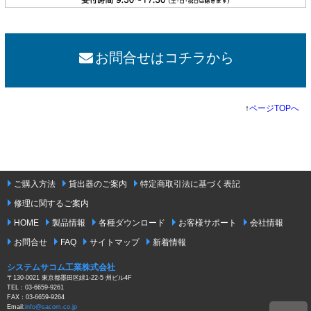
お問合せはコチラから
↑
ページTOPへ
ご購入方法
貸出器のご案内
特定商取引法に基づく表記
修理に関するご案内
HOME
製品情報
各種ダウンロード
お客様サポート
会社情報
お問合せ
FAQ
サイトマップ
新着情報
システムサコム工業株式会社
〒130-0021 東京都墨田区緑1-22-5 州ビル4F
TEL：03-6659-9261
FAX：03-6659-9264
Email:
info@sacom.co.jp