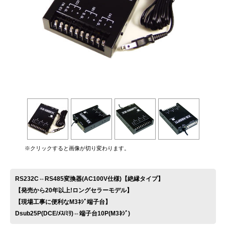
お問い合わせ
※クリックすると画像が切り変わります。
RS232C⇔RS485変換器(AC100V仕様)【絶縁タイプ】
【発売から20年以上!ロングセラーモデル】
【現場工事に便利なM3ﾈｼﾞ端子台】
Dsub25P(DCE/ﾒｽ/ﾐﾘ)⇔端子台10P(M3ﾈｼﾞ)