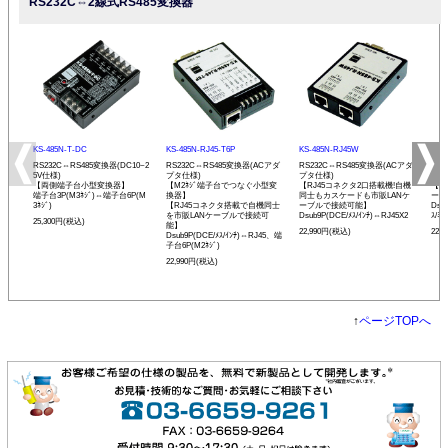
RS232C⇔2線式RS485変換器
KS-485N-T-DC
KS-485N-RJ45-T6P
KS-485N-RJ45W
KS-
RS232C⇔RS485変換器(DC10~2
RS232C⇔RS485変換器(ACアダ
RS232C⇔RS485変換器(ACアダ
RS
5V仕様)
プタ仕様)
プタ仕様)
プタ
【両側端子台小型変換器】
【M2ﾈｼﾞ端子台でつなぐ小型変
【RJ45コネクタ2口搭載機!自機
【発
端子台3P(M3ﾈｼﾞ)⇔端子台6P(M
換器】
同士もカスケードも市販LANケ
ーモ
3ﾈｼﾞ)
【RJ45コネクタ搭載で自機同士
ーブルで接続可能】
Dsu
を市販LANケーブルで接続可
Dsub9P(DCE/ﾒｽ/ｲﾝﾁ)⇔RJ45X2
ｽ/ﾐﾘ
25,300円(税込)
能】
22,990円(税込)
22,
Dsub9P(DCE/ﾒｽ/ｲﾝﾁ)⇔RJ45、端
子台6P(M2ﾈｼﾞ)
22,990円(税込)
↑
ページTOPへ