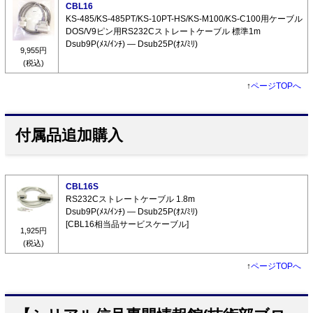
CBL16
KS-485/KS-485PT/KS-10PT-HS/KS-M100/KS-C100用ケーブル
DOS/V9ピン用RS232Cストレートケーブル 標準1m
Dsub9P(ﾒｽ/ｲﾝﾁ) ― Dsub25P(ｵｽ/ﾐﾘ)
9,955円
(税込)
↑
ページTOPへ
付属品追加購入
CBL16S
RS232Cストレートケーブル 1.8m
Dsub9P(ﾒｽ/ｲﾝﾁ) ― Dsub25P(ｵｽ/ﾐﾘ)
[CBL16相当品サービスケーブル]
1,925円
(税込)
↑
ページTOPへ