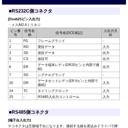
■RS232C側コネクタ
[Dsub25ピン入出力]
・メス/M2.6ミリネジ
ピン番
信号名
入出力方
信号名(DCE表記)
号
称
向
1
FG
フレームグランド
-
2
RD
受信データ
入力
3
SD
送信データ
出力
5
CS
送信可
出力
データ端末レディ(DR20ピンと内部で接
6
ER
出力
続)
7
SG
シグナルグランド
-
データセットレディ(ER 6ピンと内部で
20
DR
入力
接続)
24
TC
タイミングクロック
入力
25
-
RS485入出力コントロール
入力
■RS485側コネクタ
[端子台入出力]
※コネクタは圧接端子台になります。接続する線を差込みドライバで締