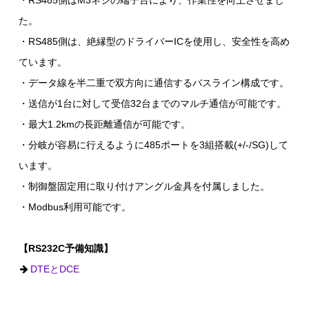
・RS485側はM3ネジの端子台により、作業性を向上させまし
た。
・RS485側は、絶縁型のドライバーICを使用し、安全性を高め
ています。
・データ線を半二重で双方向に通信するバスライン構成です。
・送信が1台に対して受信32台までのマルチ通信が可能です。
・最大1.2kmの長距離通信が可能です。
・分岐が容易に行えるように485ポートを3組搭載(+/-/SG)して
います。
・制御盤固定用に取り付けアングル金具を付属しました。
・Modbus利用可能です。
【RS232C予備知識】
DTEとDCE