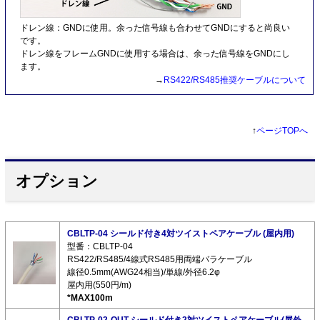
ドレン線：GNDに使用。余った信号線も合わせてGNDにすると尚良い
です。
ドレン線をフレームGNDに使用する場合は、余った信号線をGNDにし
ます。
→
RS422/RS485推奨ケーブルについて
↑
ページTOPへ
オプション
CBLTP-04 シールド付き4対ツイストペアケーブル (屋内用)
型番：CBLTP-04
RS422/RS485/4線式RS485用両端バラケーブル
線径0.5mm(AWG24相当)/単線/外径6.2φ
屋内用(550円/m)
*MAX100m