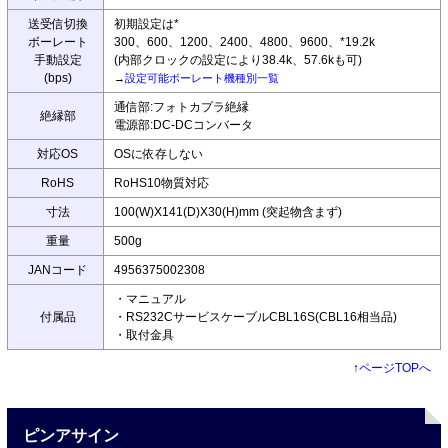
送受信切換
初期設定は*
ボーレート
300、600、1200、2400、4800、9600、*19.2k
手動設定
(内部クロックの設定により38.4k、57.6kも可)
(bps)
→
設定可能ボーレート機種別一覧
通信部:フォトカプラ絶縁
絶縁部
電源部:DC-DCコンバータ
対応OS
OSに依存しない
RoHS
RoHS10物質対応
寸法
100(W)X141(D)X30(H)mm (突起物含まず)
重量
500g
JANコード
4956375002308
・マニュアル
付属品
・RS232CサービスケーブルCBL16S(CBL16相当品)
・取付金具
↑
ページTOPへ
ピンアサイン