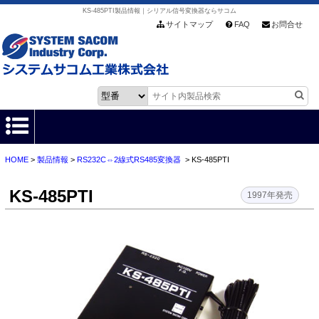
KS-485PTI製品情報｜シリアル信号変換器ならサコム
サイトマップ
FAQ
お問合せ
HOME
>
製品情報
>
RS232C⇔2線式RS485変換器
> KS-485PTI
HOME
KS-485PTI
製品情報
1997年発売
各種ダウンロード
お客様サポート
会社情報