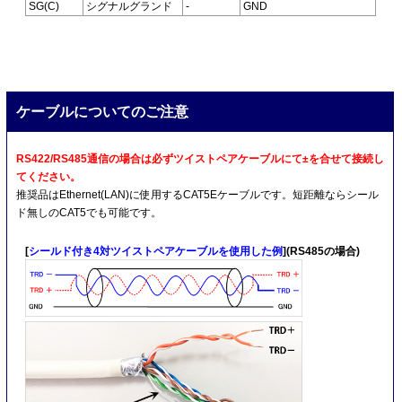
SG(C)
シグナルグランド
-
GND
ケーブルについてのご注意
RS422/RS485通信の場合は必ずツイストペアケーブルにて±を合せて接続し
てください。
推奨品はEthernet(LAN)に使用するCAT5Eケーブルです。短距離ならシール
ド無しのCAT5でも可能です。
[
シールド付き4対ツイストペアケーブルを使用した例
](RS485の場合)