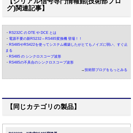
【シリアル信号専門情報館(技術部ブロ
グ)関連記事】
・
RS232C の DTE や DCE とは
・
電源不要の新RS232⇔RS485変換機 登場！！
・
RS485やRS422を使ってシステム構築したがとてもノイズに弱い、すぐ止
まる
・
RS485 の シンクロスコープ波形
・
RS485の不具合のシンクロスコープ波形
→
技術部ブログをもっとみる
【同じカテゴリの製品】