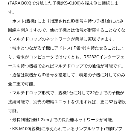
(PARA BOX)で分岐した子機(KS-C100)を端末側に接続しま
す。
・ホスト(親機) により指定されたID番号を持つ子機1台にのみ
回線を開きますので、他の子機とは信号が衝突することなくな
くマルチドロップのネットワークが簡単に実現できます。
・端末とつながる子機にアドレス(ID番号)を持たせることによ
り、端末がコンピュータではなくとも、RS232Cインターフェ
ースを持つ機器であればマルチドロップでの通信が可能です。
・通信は親機からID番号を指定して、特定の子機に対してのみ
全二重で可能。
・マルチドロップ形式で、親機1台に対して32台までの子機が
接続可能で、別売の増幅ユニットを併用すれば、更に32台増設
可能。
・最長到達距離1.2kmまでの長距離ネットワークが可能。
・KS-M100(親機)に添えられているサンプルソフト(制御ソフ