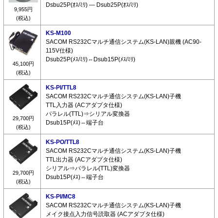
Dsbu25P(ｵｽ/ﾐﾘ) ― Dsub25P(ｵｽ/ﾐﾘ)
9,955円
(税込)
KS-M100
SACOM RS232Cマルチ通信システム(KS-LAN)親機 (AC90-
115V仕様)
Dsub25P(ﾒｽ/ﾐﾘ)⇔Dsub15P(ﾒｽ/ﾐﾘ)
45,100円
(税込)
KS-PI/TTL8
SACOM RS232Cマルチ通信システム(KS-LAN)子機
TTL入力器 (ACアダプタ仕様)
パラレル(TTL)⇒シリアル変換器
29,700円
Dsub15P(ﾒｽ)⇔端子台
(税込)
KS-PO/TTL8
SACOM RS232Cマルチ通信システム(KS-LAN)子機
TTL出力器 (ACアダプタ仕様)
シリアル⇒パラレル(TTL)変換器
29,700円
Dsub15P(ﾒｽ)⇔端子台
(税込)
KS-PI/MC8
SACOM RS232Cマルチ通信システム(KS-LAN)子機
メイク接点入力信号読取器 (ACアダプタ仕様)