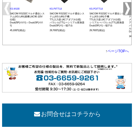
KS-M100
KS-PI/TTL8
KS-PO/TTL8
KS-
SACOM RS232Cマルチ通信シス
SACOM RS232Cマルチ通信シス
SACOM RS232Cマルチ通信シス
SA
テム(KS-LAN)親機 (AC90-115V
テム(KS-LAN)子機
テム(KS-LAN)子機
テム(
仕様)
TTL入力器 (ACアダプタ仕様)
TTL出力器 (ACアダプタ仕様)
メイ
Dsub25P(ﾒｽ/ﾐﾘ)⇔Dsub15P(ﾒｽ/ﾐ
パラレル(TTL)⇒シリアル変換器
シリアル⇒パラレル(TTL)変換器
アダ
ﾘ)
Dsub15P(ﾒｽ)⇔端子台
Dsub15P(ﾒｽ)⇔端子台
パラ
ル変
45,100円(税込)
29,700円(税込)
29,700円(税込)
Dsu
34,
↑
ページTOPへ
お問合せはコチラから