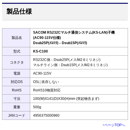
製品仕様
SACOM RS232Cマルチ通信システム(KS-LAN)子機
製品名
(AC90-115V仕様)
Dsub25P(ﾒｽ/ﾐﾘ)⇔Dsub15P(ﾒｽ/ﾐﾘ)
型式
KS-C100
RS232C側：Dsub25P(メス/M2.6ミリネジ)
コネクタ
マルチライン側：Dsub15P(メス/M2.6ミリネジ)
電源
AC90-115V
対応OS
OSに依存しない
RoHS
RoHS10物質対応
寸法
100(W)X141(D)X30(H)mm (突起物含まず)
重量
500g
JANコード
4956375000960
↑
ページTOPへ