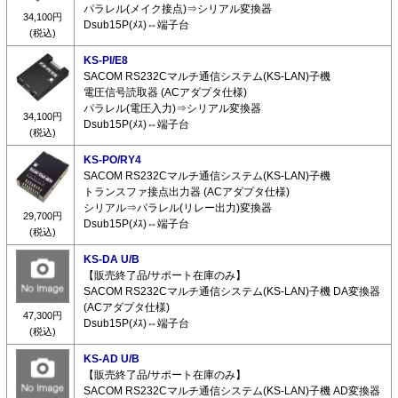
パラレル(メイク接点)⇒シリアル変換器
34,100円
Dsub15P(ﾒｽ)⇔端子台
(税込)
KS-PI/E8
SACOM RS232Cマルチ通信システム(KS-LAN)子機
電圧信号読取器 (ACアダプタ仕様)
パラレル(電圧入力)⇒シリアル変換器
34,100円
Dsub15P(ﾒｽ)⇔端子台
(税込)
KS-PO/RY4
SACOM RS232Cマルチ通信システム(KS-LAN)子機
トランスファ接点出力器 (ACアダプタ仕様)
シリアル⇒パラレル(リレー出力)変換器
29,700円
Dsub15P(ﾒｽ)⇔端子台
(税込)
KS-DA U/B
【販売終了品/サポート在庫のみ】
SACOM RS232Cマルチ通信システム(KS-LAN)子機 DA変換器
(ACアダプタ仕様)
47,300円
Dsub15P(ﾒｽ)⇔端子台
(税込)
KS-AD U/B
【販売終了品/サポート在庫のみ】
SACOM RS232Cマルチ通信システム(KS-LAN)子機 AD変換器