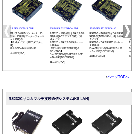
SS-485i-iDCNVS-ADP
SS-iD485i-232-WPCA-ADP
SS-iD485i-232-WPCA-AC
SS-
2線式RS485 IDコンバータ ID
RS232C⇔ID機能付き2線式RS48
RS232C⇔ID機能付き2線式RS48
RS
付加・ID削除(データーフォーマ
5変換器(ACアダプタ仕様)【絶
5変換器(AC90-240V仕様)【絶縁
5変
ット変換)器
縁タイプ】
タイプ】
タイ
【絶縁タイプ】(ACアダプタ仕
RS232C⇔2線式RS485ボーレー
RS232C⇔2線式RS485ボーレー
RS
様)
ト変換器
ト変換器
ト変
端子台3P⇔端子台3P+3P
【寒冷地対応広温度範囲(-2
Dsub9P(ｵｽ/ｲﾝﾁ)/RJ45/端子台9P
Dsu
0℃〜70℃)】
⇔Dsub9P(DCE/ﾒｽ/ｲﾝﾁ)
⇔Ds
34,650円(税込)
Dsub9P(ｵｽ/ｲﾝﾁ)/RJ45/端子台9P
43,890円(税込)
43,
⇔Dsub9P(DCE/ﾒｽ/ｲﾝﾁ)
41,580円(税込)
↑
ページTOPへ
RS232Cサコムマルチ接続通信システム(KS-LAN)