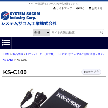
KS-C100製品情報｜シリアル信号変換器ならサコム
サイトマップ
FAQ
お問合せ
HOME
>
製品情報
>
IDコンバーター(ID付加)
・
RS232Cサコムマルチ接続通信システム
HOME
(KS-LAN)
> KS-C100
製品情報
KS-C100
1996年発売
各種ダウンロード
お客様サポート
会社情報