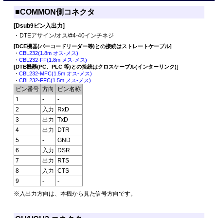
■COMMON側コネクタ
[Dsub9ピン入出力]
・DTEアサイン/オス/#4-40インチネジ
[DCE機器(バーコードリーダー等)との接続はストレートケーブル]
・
CBL232(1.8m オス-メス)
・
CBL232-FF(1.8m メス-メス)
[DTE機器(PC、PLC 等)との接続はクロスケーブル(インターリンク)]
・
CBL232-MFC(1.5m オス-メス)
・
CBL232-FFC(1.5m メス-メス)
ピン番号
方向
ピン名称
1
-
-
2
入力
RxD
3
出力
TxD
4
出力
DTR
5
-
GND
6
入力
DSR
7
出力
RTS
8
入力
CTS
9
-
-
※入出力方向は、本機から見た信号方向です。