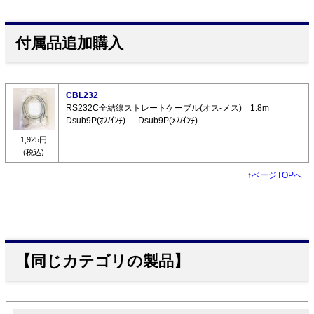
付属品追加購入
CBL232
RS232C全結線ストレートケーブル(オス-メス) 1.8m
Dsub9P(ｵｽ/ｲﾝﾁ) ― Dsub9P(ﾒｽ/ｲﾝﾁ)
1,925円
(税込)
↑
ページTOPへ
【同じカテゴリの製品】