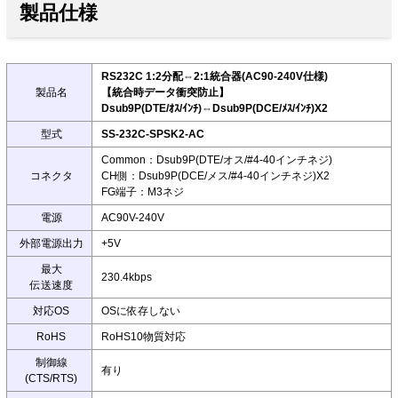
製品仕様
RS232C 1:2分配⇔2:1統合器(AC90-240V仕様)
製品名
【統合時データ衝突防止】
Dsub9P(DTE/ｵｽ/ｲﾝﾁ)⇔Dsub9P(DCE/ﾒｽ/ｲﾝﾁ)X2
型式
SS-232C-SPSK2-AC
Common：Dsub9P(DTE/オス/#4-40インチネジ)
コネクタ
CH側：Dsub9P(DCE/メス/#4-40インチネジ)X2
FG端子：M3ネジ
電源
AC90V-240V
外部電源出力
+5V
最大
230.4kbps
伝送速度
対応OS
OSに依存しない
RoHS
RoHS10物質対応
制御線
有り
(CTS/RTS)