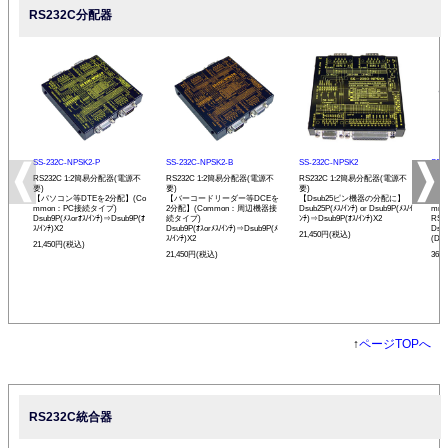
RS232C分配器
SS-232C-NPSK2-P
SS-232C-NPSK2-B
SS-232C-NPSK2
SS-
RS232C 1:2簡易分配器(電源不
RS232C 1:2簡易分配器(電源不
RS232C 1:2簡易分配器(電源不
RS2
要)
要)
要)
アダ
【パソコン等DTEを2分配】(Co
【バーコードリーダー等DCEを
【Dsub25ピン機器の分配に】
【パ
mmon：PC接続タイプ)
2分配】(Common：周辺機器接
Dsub25P(ﾒｽ/ｲﾝﾁ) or Dsub9P(ﾒｽ/ｲ
mm
Dsub9P(ﾒｽorｵｽ/ｲﾝﾁ)⇒Dsub9P(ｵ
続タイプ)
ﾝﾁ)⇒Dsub9P(ｵｽ/ｲﾝﾁ)X2
RS
ｽ/ｲﾝﾁ)X2
Dsub9P(ｵｽorﾒｽ/ｲﾝﾁ)⇒Dsub9P(ﾒ
Dsu
21,450円(税込)
ｽ/ｲﾝﾁ)X2
(DTE
21,450円(税込)
21,450円(税込)
36,
↑
ページTOPへ
RS232C統合器