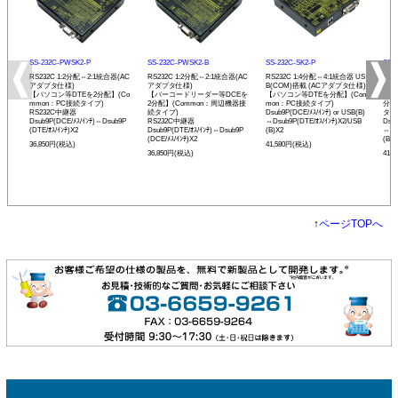
SS-232C-PWSK2-P
SS-232C-PWSK2-B
SS-232C-SK2-P
SS-
RS232C 1:2分配⇔2:1統合器(AC
RS232C 1:2分配⇔2:1統合器(AC
RS232C 1:4分配⇔4:1統合器 US
RS2
アダプタ仕様)
アダプタ仕様)
B(COM)搭載 (ACアダプタ仕様)
B(
【パソコン等DTEを2分配】(Co
【バーコードリーダー等DCEを
【パソコン等DTEを分配】(Com
【バ
mmon：PC接続タイプ)
2分配】(Common：周辺機器接
mon：PC接続タイプ)
分配
RS232C中継器
続タイプ)
Dsub9P(DCE/ﾒｽ/ｲﾝﾁ) or USB(B)
タイ
Dsub9P(DCE/ﾒｽ/ｲﾝﾁ)⇔Dsub9P
RS232C中継器
⇔Dsub9P(DTE/ｵｽ/ｲﾝﾁ)X2/USB
Dsub
(DTE/ｵｽ/ｲﾝﾁ)X2
Dsub9P(DTE/ｵｽ/ｲﾝﾁ)⇔Dsub9P
(B)X2
⇔Ds
(DCE/ﾒｽ/ｲﾝﾁ)X2
(B)X
36,850円(税込)
41,580円(税込)
36,850円(税込)
41,
↑
ページTOPへ