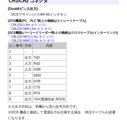
CH1/CH2 コネクタ
[Dsub9ピン入出力]
・DCEアサイン/メス/#4-40インチネジ
[DTE機器(PC、PLC 等)との接続はストレートケーブル]
・
CBL232(1.8m オス-メス)
・
CBL232-MM(1.8m オス-オス)
[DCE機器(バーコードリーダー等)との接続はクロスケーブル(インターリンク)]
・
CBL232-MFC(1.5m オス-メス)
・
CBL232-MMC(1.5m オス-オス)
ピン番号
方向
内容
1
-
-
2
出力
TxD
3
入力
RxD
4
入力
DSR
5
-
GND
6
出力
DTR
7
入力
CTS
8
出力
RTS
9
出力
+5V(電源供給:JP2/3)
※入出力方向は、本機から見た信号方向です。
※DCE 機器と接続して電源出力を仕様する場合、 特注ケーブルが必要
になります。