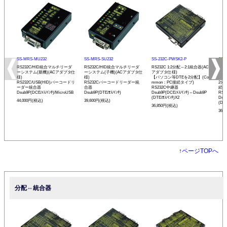
SS-MRS-MU232
SS-MRS-SU232
SS-232C-PWSK2-P
SS-
RS232C/HID統合マルチリーダ
RS232C/HID統合マルチリーダ
RS232C 1:2分配⇔2:1統合器(AC
RS2
ーシステム(親機)(ACアダプタ仕
ーシステム(子機)(ACアダプタ仕
アダプタ仕様)
アダ
様)
様)
【パソコン等DTEを2分配】(Co
【バ
RS232C/USB(HID)バーコードリ
RS232Cバーコードリーダー統
mmon：PC接続タイプ)
2分
ーダー統合器
合器
RS232C中継器
続タ
Dsub9P(DCE/ﾒｽ/ｲﾝﾁ)/MicroUSB
Dsub9P(DTE/ｵｽ/ｲﾝﾁ)
Dsub9P(DCE/ﾒｽ/ｲﾝﾁ)⇔Dsub9P
RS
(DTE/ｵｽ/ｲﾝﾁ)X2
Dsu
44,000円(税込)
39,600円(税込)
(DCE
36,850円(税込)
36,
↑
ページTOPへ
分配⇔統合器