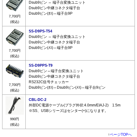
Dsub9ピン ⇔ 端子台変換ユニット
Dsub9ピン中継コネクタ端子台
Dsub9ピン(ｵｽ)⇔端子台9P
7,700円
(税込)
SS-D9PS-T54
Dsub9ピン ⇔ 端子台変換ユニット
Dsub9ピン中継コネクタ端子台
Dsub9ピン(ﾒｽ)⇔端子台9P
7,700円
(税込)
SS-D9PPS-T9
Dsub9ピン⇔端子台変換ユニット
Dsub9ピン中継コネクタ端子台
RS232C信号チェッカー
7,700円
Dsub9ピン(ｵｽ)⇔Dsub9ピン(ﾒｽ)⇔端子台9ピン
(税込)
CBL-DC-2
外部DC電源ケーブル(プラグ外径:4.0mm/EIAJ-2) 1.5m
※SS、USBシリーズはセンター(+)になります。
990円
(税込)
↑
ページTOPへ