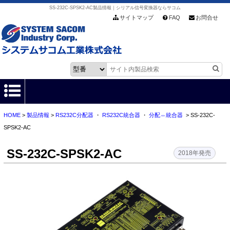
SS-232C-SPSK2-AC製品情報｜シリアル信号変換器ならサコム
サイトマップ
FAQ
お問合せ
HOME
>
製品情報
>
RS232C分配器
・
RS232C統合器
・
分配⇔統合器
> SS-232C-
HOME
SPSK2-AC
製品情報
SS-232C-SPSK2-AC
2018年発売
各種ダウンロード
お客様サポート
会社情報