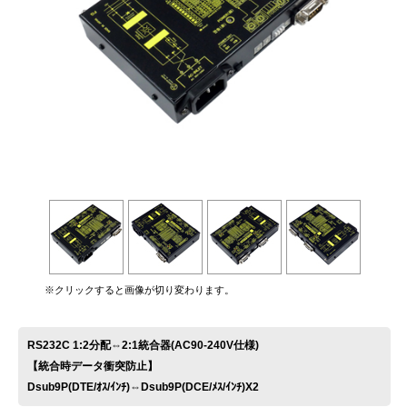
お問い合わせ
※クリックすると画像が切り変わります。
RS232C 1:2分配⇔2:1統合器(AC90-240V仕様)
【統合時データ衝突防止】
Dsub9P(DTE/ｵｽ/ｲﾝﾁ)⇔Dsub9P(DCE/ﾒｽ/ｲﾝﾁ)X2