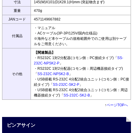
寸法
145(W)X101(D)X28.1(H)mm (突起物含まず)
重量
470g
JANコード
4571149667882
・マニュアル
・ACケーブル(3P-3P/125V/国内仕様品)
付属品
※海外など本ケーブルの規格範囲外でのご使用は別ケーブ
ルをご用意ください。
【関連製品】
・RS232C 1対2分配器(コモン側：PC接続タイプ)「
SS-
232C-NPSK2-P
」
・RS232C 1対2分配器(コモン側：周辺機器接続タイプ)
その他
「
SS-232C-NPSK2-B
」
・USB搭載 RS-232C 4分配2統合ユニット(コモン側：PC接
続タイプ)「
SS-232C-SK2-P
」
・USB搭載 RS-232C 4分配2統合ユニット(コモン側：周辺
機器接続タイプ)「
SS-232C-SK2-B
」
↑
ページTOPへ
ピンアサイン