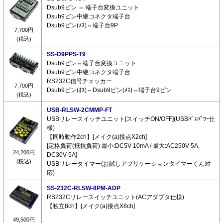
Dsub9ピン ⇔ 端子台変換ユニット
Dsub9ピン中継コネクタ端子台
Dsub9ピン(ﾒｽ)⇔端子台9P
7,700円
(税込)
SS-D9PPS-T9
Dsub9ピン⇔端子台変換ユニット
Dsub9ピン中継コネクタ端子台
RS232C信号チェッカー
7,700円
Dsub9ピン(ｵｽ)⇔Dsub9ピン(ﾒｽ)⇔端子台9ピン
(税込)
USB-RLSW-2CMMP-FT
USBリレースイッチユニット[スイッチON/OFF](USBﾊﾞｽﾊﾟﾜｰ仕
様)
【同時動作2ch】[メイク(a)接点X2ch]
[定格負荷(抵抗負荷) 最小:DC5V 10mA / 最大:AC250V 5A,
24,200円
DC30V 5A]
(税込)
USBリレータイマー(お試しアプリケーションタイマーくん対
応)
SS-232C-RLSW-8PM-ADP
RS232Cリレースイッチユニット(ACアダプタ仕様)
【独立8ch】[メイク(a)接点X8ch]
49,500円