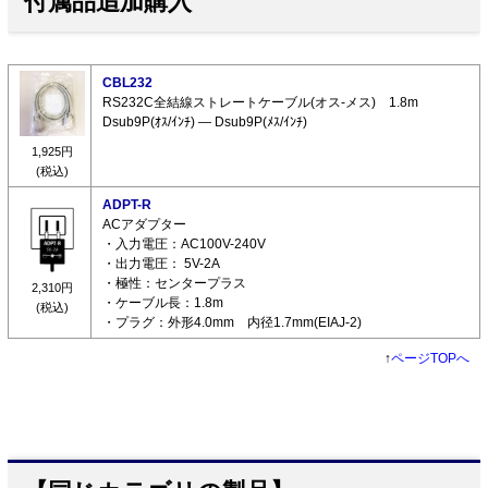
付属品追加購入
CBL232
RS232C全結線ストレートケーブル(オス-メス) 1.8m
Dsub9P(ｵｽ/ｲﾝﾁ) ― Dsub9P(ﾒｽ/ｲﾝﾁ)
1,925円
(税込)
ADPT-R
ACアダプター
・入力電圧：AC100V-240V
・出力電圧： 5V-2A
・極性：センタープラス
2,310円
・ケーブル長：1.8m
(税込)
・プラグ：外形4.0mm 内径1.7mm(EIAJ-2)
↑
ページTOPへ