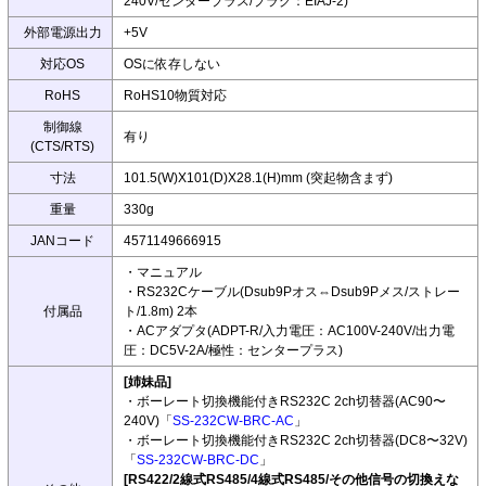
240V/センタープラス/プラグ：EIAJ-2)
外部電源出力
+5V
対応OS
OSに依存しない
RoHS
RoHS10物質対応
制御線
有り
(CTS/RTS)
寸法
101.5(W)X101(D)X28.1(H)mm (突起物含まず)
重量
330g
JANコード
4571149666915
・マニュアル
・RS232Cケーブル(Dsub9Pオス⇔Dsub9Pメス/ストレー
付属品
ト/1.8m) 2本
・ACアダプタ(ADPT-R/入力電圧：AC100V-240V/出力電
圧：DC5V-2A/極性：センタープラス)
[姉妹品]
・ボーレート切換機能付きRS232C 2ch切替器(AC90〜
240V)「
SS-232CW-BRC-AC
」
・ボーレート切換機能付きRS232C 2ch切替器(DC8〜32V)
「
SS-232CW-BRC-DC
」
[RS422/2線式RS485/4線式RS485/その他信号の切換えな