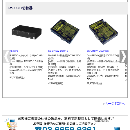
RS232C切替器
KS-MP5
SS-CHSW-DS9P-2
SS-CHSW-DS9P-DC
SS-
RS232Cマルチプレクサ(AC100V
Dsub9P 2ch切換器(AC100-240V
Dsub9P 2ch切換器(DC10-32V仕
Dsu
仕様)
仕様)
様)
[内
サーバ機能付 RS232C 1:5ch切換
[内部リレー回路で物理的に全結
[内部リレー回路で物理的に全結
線切
器
線切替]
線切替]
[RS
(PC-9801用サンプルソフト付属)
[RS232C、RS422、RS485、そ
[RS232C、RS422、RS485、そ
の他
Dsub25P(ﾒｽ/ﾐﾘ)⇔Dsub25P(ﾒｽ/ﾐ
の他デジタル・アナログ信号の
の他デジタル・アナログ信号の
切換
ﾘ)X5
切換えに]
切換えに]
Dsub
Dsub9P(ﾒｽ/ｲﾝﾁ)⇔Dsub9P(ｵｽ/ｲﾝ
Dsub9P(ﾒｽ/ｲﾝﾁ)⇔Dsub9P(ｵｽ/ｲﾝ
ﾁ)X2
80,740円(税込)
ﾁ)X2
ﾁ)X2
42,
42,900円(税込)
42,900円(税込)
↑
ページTOPへ