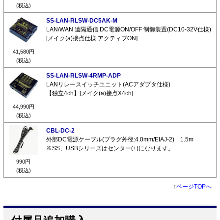
(税込)
SS-LAN-RLSW-DC5AK-M
LAN/WAN 遠隔通信 DC電源ON/OFF 制御装置(DC10-32V仕様)
[メイク(a)接点仕様 アクティブON]
41,580円
(税込)
SS-LAN-RLSW-4RMP-ADP
LANリレースイッチユニット(ACアダプタ仕様)
【独立4ch】[メイク(a)接点X4ch]
44,990円
(税込)
CBL-DC-2
外部DC電源ケーブル(プラグ外径:4.0mm/EIAJ-2) 1.5m
※SS、USBシリーズはセンター(+)になります。
990円
(税込)
↑
ページTOPへ