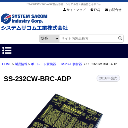
SS-232CW-BRC-ADP製品情報｜シリアル信号変換器ならサコム
サイトマップ
FAQ
お問合せ
HOME
>
製品情報
>
ボーレート変換器
・
RS232C切替器
> SS-232CW-BRC-ADP
HOME
SS-232CW-BRC-ADP
製品情報
2016年発売
各種ダウンロード
お客様サポート
会社情報