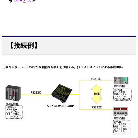
DTEとDCE
【接続例】