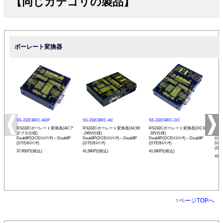
【同じカテゴリの製品】
ボーレート変換器
SS-232CBRC-ADP
SS-232CBRC-AC
SS-232CBRC-DC
SS-
RS232Cボーレート変換器(ACア
RS232Cボーレート変換器(AC90
RS232Cボーレート変換器(DC10
リモ
ダプタ仕様)
-240V仕様)
-32V仕様)
ボー
Dsub9P(DCE/ﾒｽ/ｲﾝﾁ)⇔Dsub9P
Dsub9P(DCE/ﾒｽ/ｲﾝﾁ)⇔Dsub9P
Dsub9P(DCE/ﾒｽ/ｲﾝﾁ)⇔Dsub9P
仕様
(DTE/ｵｽ/ｲﾝﾁ)
(DTE/ｵｽ/ｲﾝﾁ)
(DTE/ｵｽ/ｲﾝﾁ)
Dsu
(DTE
37,950円(税込)
41,580円(税込)
41,580円(税込)
41,
↑
ページTOPへ