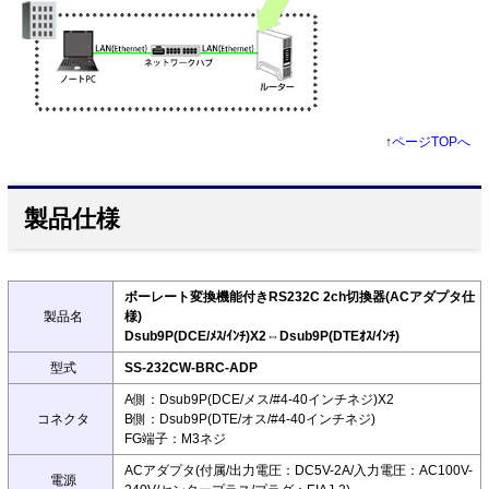
↑
ページTOPへ
製品仕様
ボーレート変換機能付きRS232C 2ch切換器(ACアダプタ仕
製品名
様)
Dsub9P(DCE/ﾒｽ/ｲﾝﾁ)X2⇔Dsub9P(DTEｵｽ/ｲﾝﾁ)
型式
SS-232CW-BRC-ADP
A側：Dsub9P(DCE/メス/#4-40インチネジ)X2
コネクタ
B側：Dsub9P(DTE/オス/#4-40インチネジ)
FG端子：M3ネジ
ACアダプタ(付属/出力電圧：DC5V-2A/入力電圧：AC100V-
電源