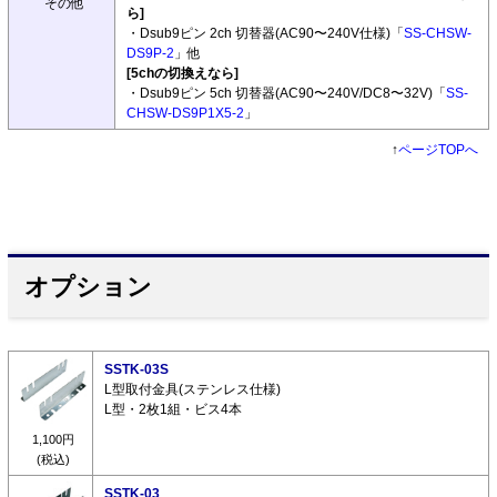
その他
ら]
・Dsub9ピン 2ch 切替器(AC90〜240V仕様)「
SS-CHSW-
DS9P-2
」他
[5chの切換えなら]
・Dsub9ピン 5ch 切替器(AC90〜240V/DC8〜32V)「
SS-
CHSW-DS9P1X5-2
」
↑
ページTOPへ
オプション
SSTK-03S
L型取付金具(ステンレス仕様)
L型・2枚1組・ビス4本
1,100円
(税込)
SSTK-03