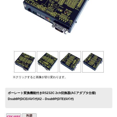
お問い合わせ
※クリックすると画像が切り変わります。
ボーレート変換機能付きRS232C 2ch切換器(ACアダプタ仕様)
Dsub9P(DCE/ﾒｽ/ｲﾝﾁ)X2⇔Dsub9P(DTEｵｽ/ｲﾝﾁ)