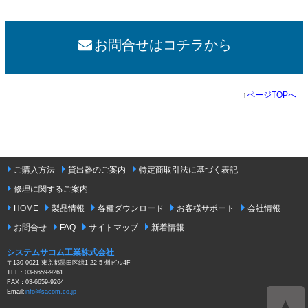
お問合せはコチラから
↑
ページTOPへ
ご購入方法
貸出器のご案内
特定商取引法に基づく表記
修理に関するご案内
HOME
製品情報
各種ダウンロード
お客様サポート
会社情報
お問合せ
FAQ
サイトマップ
新着情報
システムサコム工業株式会社
〒130-0021 東京都墨田区緑1-22-5 州ビル4F
TEL：03-6659-9261
FAX：03-6659-9264
Email:
info@sacom.co.jp
▲