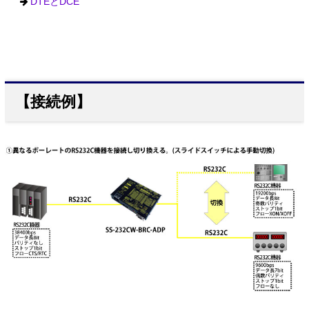
DTEとDCE
【接続例】