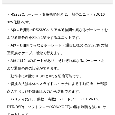
・RS232Cボーレート変換機能付き 2ch 切替ユニット (DC10-
32V仕様)です。
・A側⇔B側間のRS232Cシリアル通信間の異なるボーレートお
よび通信条件を相互に変換するユニットです。
・A側⇔B側間で異なるボーレート・通信仕様のRS232C間の相
互変換がケーブル感覚で行えます。
・A側には2つのポートがあり、それぞれ異なるボーレートお
よび通信条件の設定ができます。
・動作中にA側のCH(A1とA2)を切換可能です。
・切換方法は本体のスライドスイッチによる手動切換、外部接
点入力および外部電圧入力から選択できます。
・パリティ(なし、偶数、奇数)、ハードフロー(CTS/RTS、
DTR/DSR)、ソフトフロー(XON/XOFF)の混在制御を強力にサ
ポートします。