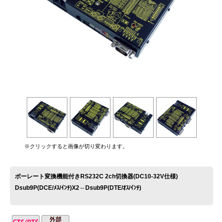
お問い合わせ
※クリックすると画像が切り変わります。
ボーレート変換機能付きRS232C 2ch切換器(DC10-32V仕様)
Dsub9P(DCE/ﾒｽ/ｲﾝﾁ)X2⇔Dsub9P(DTE/ｵｽ/ｲﾝﾁ)