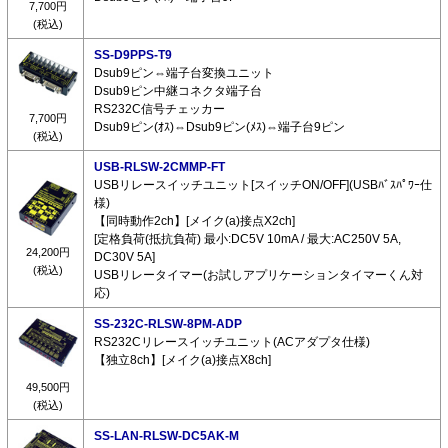
7,700円
(税込)
SS-D9PPS-T9
Dsub9ピン⇔端子台変換ユニット
Dsub9ピン中継コネクタ端子台
RS232C信号チェッカー
7,700円
Dsub9ピン(ｵｽ)⇔Dsub9ピン(ﾒｽ)⇔端子台9ピン
(税込)
USB-RLSW-2CMMP-FT
USBリレースイッチユニット[スイッチON/OFF](USBﾊﾞｽﾊﾟﾜｰ仕
様)
【同時動作2ch】[メイク(a)接点X2ch]
[定格負荷(抵抗負荷) 最小:DC5V 10mA / 最大:AC250V 5A,
24,200円
DC30V 5A]
(税込)
USBリレータイマー(お試しアプリケーションタイマーくん対
応)
SS-232C-RLSW-8PM-ADP
RS232Cリレースイッチユニット(ACアダプタ仕様)
【独立8ch】[メイク(a)接点X8ch]
49,500円
(税込)
SS-LAN-RLSW-DC5AK-M