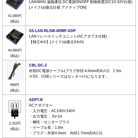
LAN/WAN 遠隔通信 DC電源ON/OFF 制御装置(DC10-32V仕様)
[メイク(a)接点仕様 アクティブON]
41,580円
(税込)
SS-LAN-RLSW-4RMP-ADP
LANリレースイッチユニット(ACアダプタ仕様)
【独立4ch】[メイク(a)接点X4ch]
44,990円
(税込)
CBL-DC-2
外部DC電源ケーブル(プラグ外径:4.0mm/EIAJ-2) 1.5m
※SS、USBシリーズはセンター(+)になります。
990円
(税込)
ADPT-R
ACアダプター
・入力電圧：AC100V-240V
・出力電圧： 5V-2A
・極性：センタープラス
2,310円
・ケーブル長：1.8m
(税込)
・プラグ：外形4.0mm 内径1.7mm(EIAJ-2)