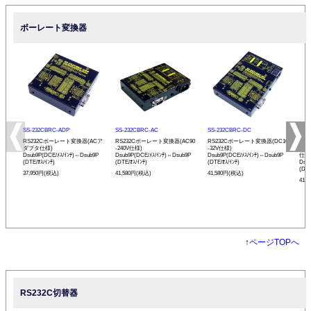
ボーレート変換器
SS-232CBRC-ADP
SS-232CBRC-AC
SS-232CBRC-DC
SS-
RS232Cボーレート変換器(ACア
RS232Cボーレート変換器(AC90
RS232Cボーレート変換器(DC10
リモ
ダプタ仕様)
-240V仕様)
-32V仕様)
ボー
Dsub9P(DCE/ﾒｽ/ｲﾝﾁ)⇔Dsub9P
Dsub9P(DCE/ﾒｽ/ｲﾝﾁ)⇔Dsub9P
Dsub9P(DCE/ﾒｽ/ｲﾝﾁ)⇔Dsub9P
仕様
(DTE/ｵｽ/ｲﾝﾁ)
(DTE/ｵｽ/ｲﾝﾁ)
(DTE/ｵｽ/ｲﾝﾁ)
Dsu
(DTE
37,950円(税込)
41,580円(税込)
41,580円(税込)
41,
↑
ページTOPへ
RS232C切替器