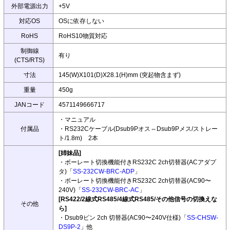
外部電源出力
+5V
対応OS
OSに依存しない
RoHS
RoHS10物質対応
制御線
有り
(CTS/RTS)
寸法
145(W)X101(D)X28.1(H)mm (突起物含まず)
重量
450g
JANコード
4571149666717
・マニュアル
付属品
・RS232Cケーブル(Dsub9Pオス⇔Dsub9Pメス/ストレー
ト/1.8m) 2本
[姉妹品]
・ボーレート切換機能付きRS232C 2ch切替器(ACアダプ
タ)「
SS-232CW-BRC-ADP
」
・ボーレート切換機能付きRS232C 2ch切替器(AC90〜
240V)「
SS-232CW-BRC-AC
」
[RS422/2線式RS485/4線式RS485/その他信号の切換えな
その他
ら]
・Dsub9ピン 2ch 切替器(AC90〜240V仕様)「
SS-CHSW-
DS9P-2
」他