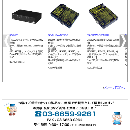
KS-MP5
SS-CHSW-DS9P-2
SS-CHSW-DS9P-DC
SS-
RS232Cマルチプレクサ(AC100V
Dsub9P 2ch切換器(AC100-240V
Dsub9P 2ch切換器(DC10-32V仕
Dsu
仕様)
仕様)
様)
[内
サーバ機能付 RS232C 1:5ch切換
[内部リレー回路で物理的に全結
[内部リレー回路で物理的に全結
線切
器
線切替]
線切替]
[RS
(PC-9801用サンプルソフト付属)
[RS232C、RS422、RS485、そ
[RS232C、RS422、RS485、そ
の他
Dsub25P(ﾒｽ/ﾐﾘ)⇔Dsub25P(ﾒｽ/ﾐ
の他デジタル・アナログ信号の
の他デジタル・アナログ信号の
切換
ﾘ)X5
切換えに]
切換えに]
Dsub
Dsub9P(ﾒｽ/ｲﾝﾁ)⇔Dsub9P(ｵｽ/ｲﾝ
Dsub9P(ﾒｽ/ｲﾝﾁ)⇔Dsub9P(ｵｽ/ｲﾝ
ﾁ)X2
80,740円(税込)
ﾁ)X2
ﾁ)X2
42,
42,900円(税込)
42,900円(税込)
↑
ページTOPへ