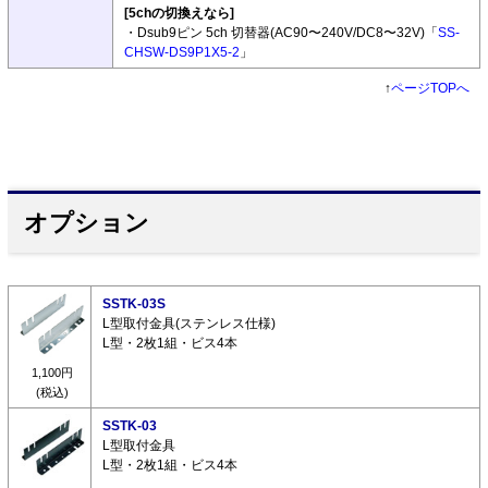
[5chの切換えなら]
・Dsub9ピン 5ch 切替器(AC90〜240V/DC8〜32V)「
SS-
CHSW-DS9P1X5-2
」
↑
ページTOPへ
オプション
SSTK-03S
L型取付金具(ステンレス仕様)
L型・2枚1組・ビス4本
1,100円
(税込)
SSTK-03
L型取付金具
L型・2枚1組・ビス4本