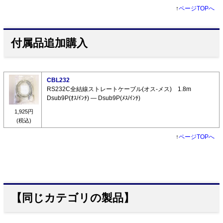
↑
ページTOPへ
付属品追加購入
CBL232
RS232C全結線ストレートケーブル(オス-メス) 1.8m
Dsub9P(ｵｽ/ｲﾝﾁ) ― Dsub9P(ﾒｽ/ｲﾝﾁ)
1,925円
(税込)
↑
ページTOPへ
【同じカテゴリの製品】