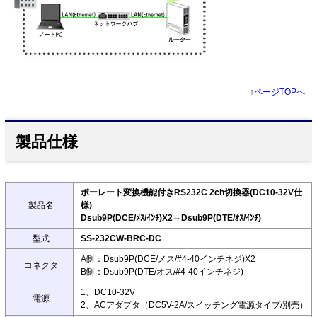
↑
ページTOPへ
製品仕様
ボーレート変換機能付きRS232C 2ch切換器(DC10-32V仕
製品名
様)
Dsub9P(DCE/ﾒｽ/ｲﾝﾁ)X2⇔Dsub9P(DTE/ｵｽ/ｲﾝﾁ)
型式
SS-232CW-BRC-DC
A側：Dsub9P(DCE/メス/#4-40インチネジ)X2
コネクタ
B側：Dsub9P(DTE/オス/#4-40インチネジ)
1、DC10-32V
電源
2、ACアダプタ（DC5V-2A/スイッチング電源タイプ/別売）