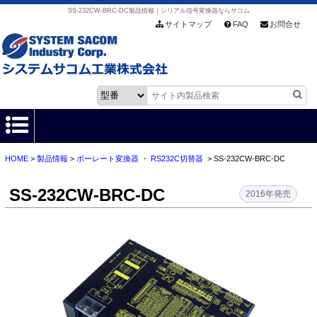
SS-232CW-BRC-DC製品情報｜シリアル信号変換器ならサコム
サイトマップ
FAQ
お問合せ
HOME
>
製品情報
>
ボーレート変換器
・
RS232C切替器
> SS-232CW-BRC-DC
HOME
SS-232CW-BRC-DC
製品情報
2016年発売
各種ダウンロード
お客様サポート
会社情報