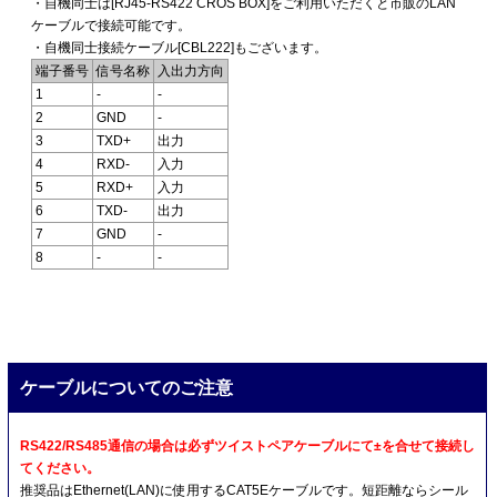
・自機同士は[RJ45-RS422 CROS BOX]をご利用いただくと市販のLAN
ケーブルで接続可能です。
・自機同士接続ケーブル[CBL222]もございます。
端子番号
信号名称
入出力方向
1
-
-
2
GND
-
3
TXD+
出力
4
RXD-
入力
5
RXD+
入力
6
TXD-
出力
7
GND
-
8
-
-
ケーブルについてのご注意
RS422/RS485通信の場合は必ずツイストペアケーブルにて±を合せて接続し
てください。
推奨品はEthernet(LAN)に使用するCAT5Eケーブルです。短距離ならシール