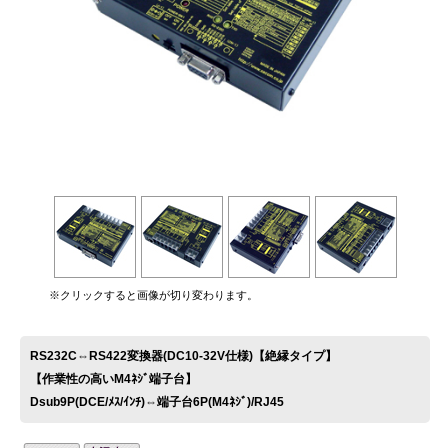
お問い合わせ
※クリックすると画像が切り変わります。
RS232C⇔RS422変換器(DC10-32V仕様)【絶縁タイプ】
【作業性の高いM4ﾈｼﾞ端子台】
Dsub9P(DCE/ﾒｽ/ｲﾝﾁ)⇔端子台6P(M4ﾈｼﾞ)/RJ45