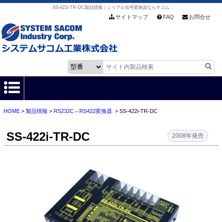
SS-422i-TR-DC製品情報｜シリアル信号変換器ならサコム
サイトマップ
FAQ
お問合せ
HOME
>
製品情報
>
RS232C⇔RS422変換器
> SS-422i-TR-DC
HOME
SS-422i-TR-DC
製品情報
2008年発売
各種ダウンロード
お客様サポート
会社情報