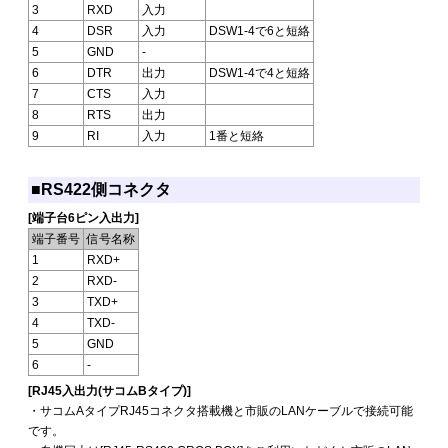
3
RXD
入力
4
DSR
入力
DSW1-4で6と短絡
5
GND
-
6
DTR
出力
DSW1-4で4と短絡
7
CTS
入力
8
RTS
出力
9
RI
入力
1番と短絡
■RS422側コネクタ
[端子台6ピン入出力]
端子番号
信号名称
1
RXD+
2
RXD-
3
TXD+
4
TXD-
5
GND
6
-
[RJ45入出力(サコムBタイプ)]
・サコムAタイプRJ45コネクタ搭載機と市販のLANケーブルで接続可能
です。