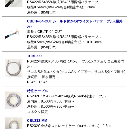
RS422/RS485/4線式RS485用両端バラケーブル
線径0.54mm(AWG24相当)/撚線/外径：7mm
屋外用：(850円/m)
CBLTP-04-OUT シールド付き4対ツイストペアケーブル (屋外
用)
型番：CBLTP-04-OUT
RS422/RS485/4線式RS485用両端バラケーブル
線径0.5mm(AWG24相当)/単線/外径：10.0±3mm
屋外用：(850円/m)
TCBL222
RS422/4線式RS485 両端RJ45ケーブル(システムサコム機器専
用)
サコムRJ45コネクタ(サコムAタイプ同士、サコムBタイプ同士)
接続用 長さ指定
RJ45 − RJ45
特注ケーブル
RS232C/RS422/RS485/4線式RS485特注ケーブル
屋内用：8,500円+(550円/m)〜
屋外用：8,500円+(850円/m)〜
コネクタ指定
CBL232-MM
RS232C全結線ストレートケーブル(オス-オス) 1.8m