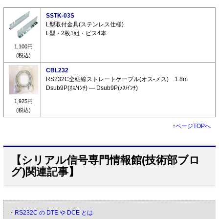
SSTK-03S
L型取付金具(ステンレス仕様)
L型・2枚1組・ビス4本
1,100円
(税込)
CBL232
RS232C全結線ストレートケーブル(オス-メス) 1.8m
Dsub9P(ｵｽ/ｲﾝﾁ) ― Dsub9P(ﾒｽ/ｲﾝﾁ)
1,925円
(税込)
↑
ページTOPへ
【シリアル信号専門情報館(技術部ブロ
グ)関連記事】
・
RS232C の DTE や DCE とは