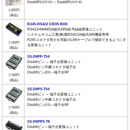
Dsub9P(ﾒｽ/ｲﾝﾁ) ― Dsub9P(ﾒｽ/ｲﾝﾁ)
1,925円
(税込)
RJ45-RS422 CROS BOX
RS422/4W485(4線式485)信号結線変換ユニット
システムサコム工業(株)製RS422/4線式485機器専用
RJ45コネクタ同士を市販のLANケーブルで接続できるようにす
7,150円
る変換ユニット
(税込)
SS-D9PP-T54
Dsub9ピン ⇔ 端子台変換ユニット
Dsub9ピン中継コネクタ端子台
Dsub9ピン(ｵｽ)⇔端子台9P
7,700円
(税込)
SS-D9PS-T54
Dsub9ピン ⇔ 端子台変換ユニット
Dsub9ピン中継コネクタ端子台
Dsub9ピン(ﾒｽ)⇔端子台9P
7,700円
(税込)
SS-D9PPS-T9
Dsub9ピン⇔端子台変換ユニット