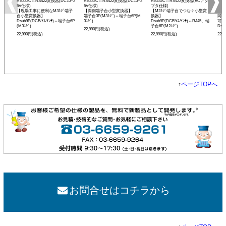
RS232C⇔RS422変換器(DC10~2
RS232C⇔RS422変換器(DC10~2
RS232C⇔RS422変換器(ACアダ
RS
5V仕様)
5V仕様)
プタ仕様)
プタ
【現場工事に便利なM3ﾈｼﾞ端子
【両側端子台小型変換器】
【M2ﾈｼﾞ端子台でつなぐ小型変
【R
台小型変換器】
端子台3P(M3ﾈｼﾞ)⇔端子台6P(M
換器】
同士
Dsub9P(DCE/ﾒｽ/ｲﾝﾁ)⇔端子台6P
3ﾈｼﾞ)
Dsub9P(DCE/ﾒｽ/ｲﾝﾁ)⇔RJ45、端
可能
(M3ﾈｼﾞ)
子台6P(M2ﾈｼﾞ)
Dsu
22,990円(税込)
22,990円(税込)
22,990円(税込)
22,
↑
ページTOPへ
お問合せはコチラから