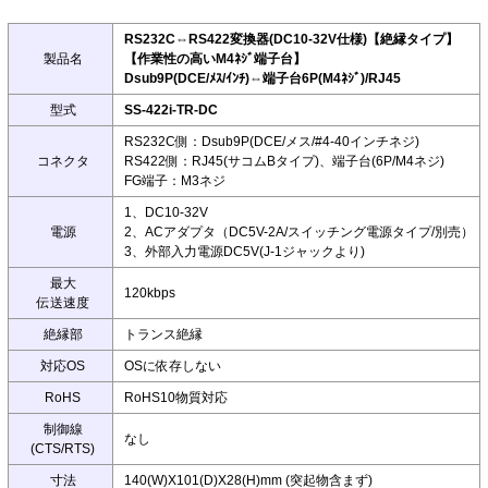
RS232C⇔RS422変換器(DC10-32V仕様)【絶縁タイプ】
製品名
【作業性の高いM4ﾈｼﾞ端子台】
Dsub9P(DCE/ﾒｽ/ｲﾝﾁ)⇔端子台6P(M4ﾈｼﾞ)/RJ45
型式
SS-422i-TR-DC
RS232C側：Dsub9P(DCE/メス/#4-40インチネジ)
コネクタ
RS422側：RJ45(サコムBタイプ)、端子台(6P/M4ネジ)
FG端子：M3ネジ
1、DC10-32V
電源
2、ACアダプタ（DC5V-2A/スイッチング電源タイプ/別売）
3、外部入力電源DC5V(J-1ジャックより)
最大
120kbps
伝送速度
絶縁部
トランス絶縁
対応OS
OSに依存しない
RoHS
RoHS10物質対応
制御線
なし
(CTS/RTS)
寸法
140(W)X101(D)X28(H)mm (突起物含まず)