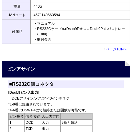
重量
440g
JANコード
4571149663594
・マニュアル
・RS232Cケーブル(Dsub9Pオス⇔Dsub9Pメス/ストレー
付属品
ト/1.8m)
・取付金具
↑
ページTOPへ
ピンアサイン
■RS232C側コネクタ
[Dsub9ピン入出力]
・DCEアサイン/メス/#4-40インチネジ
*1-9番は短絡されています。
*4-6番はDSW1-4にて短絡または開放が可能です。
ピン番号
信号名称
入出力方向
1
DCD
入力
9番と短絡
2
TXD
出力