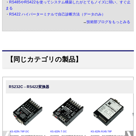
・
RS485やRS422を使ってシステム構築したがとてもノイズに弱い、すぐ止
まる
・
RS422 ハイパーターミナルで自己診断方法（データのみ）
→
技術部ブログをもっとみる
【同じカテゴリの製品】
RS232C⇔RS422変換器
KS-422N-T6P-DC
KS-422N-T-DC
KS-422N-RJ45-T6P
KS-