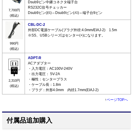
Dsub9ピン中継コネクタ端子台
RS232C信号チェッカー
7,700円
Dsub9ピン(ｵｽ)⇔Dsub9ピン(ﾒｽ)⇔端子台9ピン
(税込)
CBL-DC-2
外部DC電源ケーブル(プラグ外径:4.0mm/EIAJ-2) 1.5m
※SS、USBシリーズはセンター(+)になります。
990円
(税込)
ADPT-R
ACアダプター
・入力電圧：AC100V-240V
・出力電圧： 5V-2A
・極性：センタープラス
2,310円
・ケーブル長：1.8m
(税込)
・プラグ：外形4.0mm 内径1.7mm(EIAJ-2)
↑
ページTOPへ
付属品追加購入