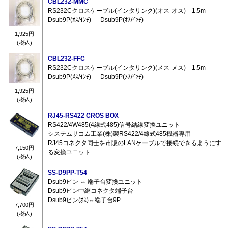
CBL232-MMC
RS232Cクロスケーブル(インタリンク)(オス-オス) 1.5m
Dsub9P(ｵｽ/ｲﾝﾁ) ― Dsub9P(ｵｽ/ｲﾝﾁ)
1,925円
(税込)
CBL232-FFC
RS232Cクロスケーブル(インタリンク)(メス-メス) 1.5m
Dsub9P(ﾒｽ/ｲﾝﾁ) ― Dsub9P(ﾒｽ/ｲﾝﾁ)
1,925円
(税込)
RJ45-RS422 CROS BOX
RS422/4W485(4線式485)信号結線変換ユニット
システムサコム工業(株)製RS422/4線式485機器専用
RJ45コネクタ同士を市販のLANケーブルで接続できるようにす
7,150円
る変換ユニット
(税込)
SS-D9PP-T54
Dsub9ピン ⇔ 端子台変換ユニット
Dsub9ピン中継コネクタ端子台
Dsub9ピン(ｵｽ)⇔端子台9P
7,700円
(税込)