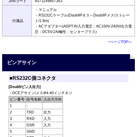
JANコード
4571149667363
・マニュアル
・RS232Cケーブル(Dsub9Pオス⇔Dsub9Pメス/ストレー
付属品
ト/1.8m)
・ACアダプター(ADPT-R/入力電圧：AC100V-240V/出力電
圧：DC5V-2A/極性：センタープラス)
↑
ページTOPへ
ピンアサイン
■RS232C側コネクタ
[Dsub9ピン入出力]
・DCEアサイン/メス/#4-40インチネジ
ピン番号
信号名称
入出力方向
1
-
2
TXD
出力
3
RXD
入力
4
DSR
入力
5
GND