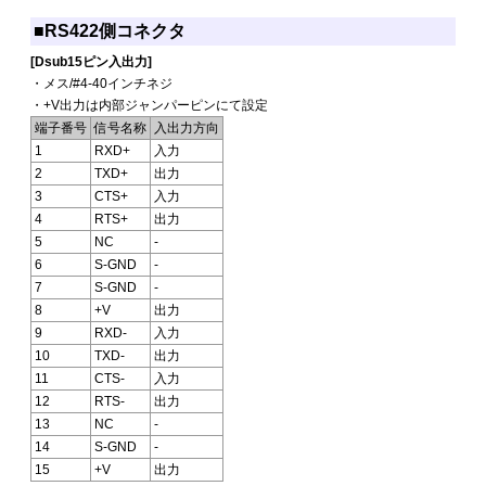
■RS422側コネクタ
[Dsub15ピン入出力]
・メス/#4-40インチネジ
・+V出力は内部ジャンパーピンにて設定
端子番号
信号名称
入出力方向
1
RXD+
入力
2
TXD+
出力
3
CTS+
入力
4
RTS+
出力
5
NC
-
6
S-GND
-
7
S-GND
-
8
+V
出力
9
RXD-
入力
10
TXD-
出力
11
CTS-
入力
12
RTS-
出力
13
NC
-
14
S-GND
-
15
+V
出力