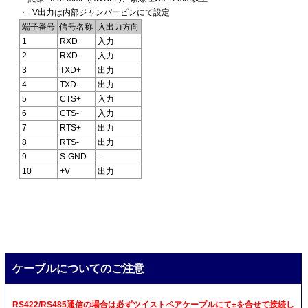
・+V出力は内部ジャンパーピンにて設定
端子番号
信号名称
入出力方向
1
RXD+
入力
2
RXD-
入力
3
TXD+
出力
4
TXD-
出力
5
CTS+
入力
6
CTS-
入力
7
RTS+
出力
8
RTS-
出力
9
S-GND
-
10
+V
出力
ケーブルについてのご注意
RS422/RS485通信の場合は必ずツイストペアケーブルにて±を合せて接続し