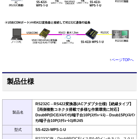
↑
ページTOPへ
製品仕様
RS232C⇔RS422変換器(ACアダプタ仕様)【絶縁タイプ】
【両側複数コネクタ搭載で多様な作業環境に対応】
製品名
Dsub9P(DCE/ﾒｽ/ｲﾝﾁ)/端子台10P(ｽｸﾘｭｰﾚｽ)⇔Dsub15P(ﾒｽ/ｲﾝ
ﾁ)/端子台10P(ｽｸﾘｭｰﾚｽ)/RJ45
型式
SS-422i-WPS-1-U
RS232C側：Dsub9P(DCE/メス/#4-40インチネジ)、スクリ