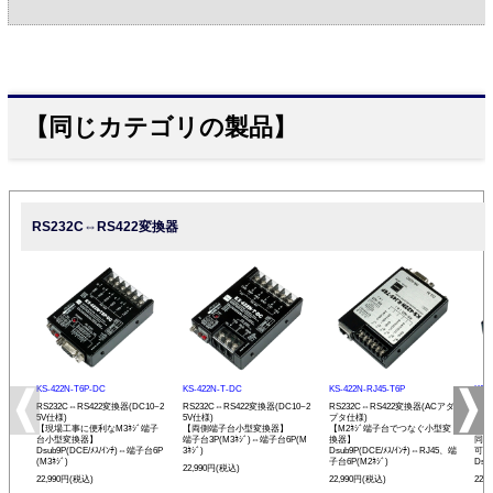
【同じカテゴリの製品】
RS232C⇔RS422変換器
KS-422N-T6P-DC
KS-422N-T-DC
KS-422N-RJ45-T6P
KS-
RS232C⇔RS422変換器(DC10~2
RS232C⇔RS422変換器(DC10~2
RS232C⇔RS422変換器(ACアダ
RS
5V仕様)
5V仕様)
プタ仕様)
プタ
【現場工事に便利なM3ﾈｼﾞ端子
【両側端子台小型変換器】
【M2ﾈｼﾞ端子台でつなぐ小型変
【R
台小型変換器】
端子台3P(M3ﾈｼﾞ)⇔端子台6P(M
換器】
同士
Dsub9P(DCE/ﾒｽ/ｲﾝﾁ)⇔端子台6P
3ﾈｼﾞ)
Dsub9P(DCE/ﾒｽ/ｲﾝﾁ)⇔RJ45、端
可能
(M3ﾈｼﾞ)
子台6P(M2ﾈｼﾞ)
Dsu
22,990円(税込)
22,990円(税込)
22,990円(税込)
22,