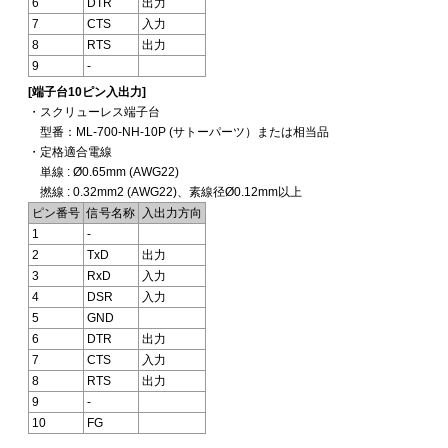
6
DTR
出力
7
CTS
入力
8
RTS
出力
9
-
[端子台10ピン入出力]
・スクリューレス端子台
型番：ML-700-NH-10P (サトーパーツ）または相当品
・定格適合電線
単線 : Ø0.65mm (AWG22)
撚線 : 0.32mm2 (AWG22)、素線径Ø0.12mm以上
ピン番号
信号名称
入出力方向
1
-
2
TxD
出力
3
RxD
入力
4
DSR
入力
5
GND
6
DTR
出力
7
CTS
入力
8
RTS
出力
9
-
10
FG