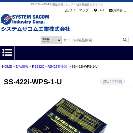
SS-422i-WPS-1-U製品情報｜シリアル信号変換器ならサコム
サイトマップ
FAQ
お問合せ
HOME
>
製品情報
>
RS232C⇔RS422変換器
> SS-422i-WPS-1-U
HOME
SS-422i-WPS-1-U
製品情報
2017年発売
各種ダウンロード
お客様サポート
会社情報