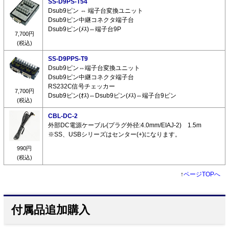
SS-D9PS-T54
Dsub9ピン ⇔ 端子台変換ユニット
Dsub9ピン中継コネクタ端子台
Dsub9ピン(ﾒｽ)⇔端子台9P
7,700円
(税込)
SS-D9PPS-T9
Dsub9ピン⇔端子台変換ユニット
Dsub9ピン中継コネクタ端子台
RS232C信号チェッカー
7,700円
Dsub9ピン(ｵｽ)⇔Dsub9ピン(ﾒｽ)⇔端子台9ピン
(税込)
CBL-DC-2
外部DC電源ケーブル(プラグ外径:4.0mm/EIAJ-2) 1.5m
※SS、USBシリーズはセンター(+)になります。
990円
(税込)
↑
ページTOPへ
付属品追加購入