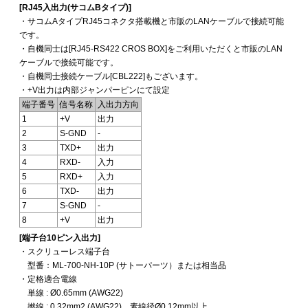
[RJ45入出力(サコムBタイプ)]
・サコムAタイプRJ45コネクタ搭載機と市販のLANケーブルで接続可能
です。
・自機同士は[RJ45-RS422 CROS BOX]をご利用いただくと市販のLAN
ケーブルで接続可能です。
・自機同士接続ケーブル[CBL222]もございます。
・+V出力は内部ジャンパーピンにて設定
端子番号
信号名称
入出力方向
1
+V
出力
2
S-GND
-
3
TXD+
出力
4
RXD-
入力
5
RXD+
入力
6
TXD-
出力
7
S-GND
-
8
+V
出力
[端子台10ピン入出力]
・スクリューレス端子台
型番：ML-700-NH-10P (サトーパーツ）または相当品
・定格適合電線
単線 : Ø0.65mm (AWG22)
撚線 : 0.32mm2 (AWG22)、素線径Ø0.12mm以上