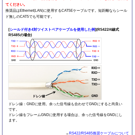
てください。
推奨品はEthernet(LAN)に使用するCAT5Eケーブルです。短距離ならシール
ド無しのCAT5でも可能です。
[
シールド付き4対ツイストペアケーブルを使用した例
](RS422/4線式
RS485の場合)
ドレン線：GNDに使用。余った信号線も合わせてGNDにすると尚良い
です。
ドレン線をフレームGNDに使用する場合は、余った信号線をGNDにし
ます。
→
RS422/RS485推奨ケーブルについて