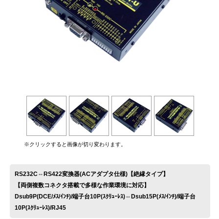
お問い合わせ
※クリックすると画像が切り変わります。
RS232C⇔RS422変換器(ACアダプタ仕様)【絶縁タイプ】
【両側複数コネクタ搭載で多様な作業環境に対応】
Dsub9P(DCE/ﾒｽ/ｲﾝﾁ)/端子台10P(ｽｸﾘｭｰﾚｽ)⇔Dsub15P(ﾒｽ/ｲﾝﾁ)/端子台
10P(ｽｸﾘｭｰﾚｽ)/RJ45