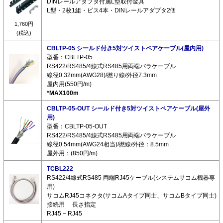
DINレールアダプタ付属L型取付金具
L型・2枚1組・ビス4本・DINレールアダプタ2個
1,760円
(税込)
CBLTP-05 シールド付き5対ツイストペアケーブル(屋内用)
型番：CBLTP-05
RS422/RS485/4線式RS485用両端バラケーブル
線径0.32mm(AWG28)/撚り線/外径7.3mm
屋内用(550円/m)
*MAX100m
CBLTP-05-OUT シールド付き5対ツイストペアケーブル(屋外
用)
型番：CBLTP-05-OUT
RS422/RS485/4線式RS485用両端バラケーブル
線径0.54mm(AWG24相当)/撚線/外径：8.5mm
屋外用：(850円/m)
TCBL222
RS422/4線式RS485 両端RJ45ケーブル(システムサコム機器専
用)
サコムRJ45コネクタ(サコムAタイプ同士、サコムBタイプ同士)
接続用 長さ指定
RJ45 − RJ45