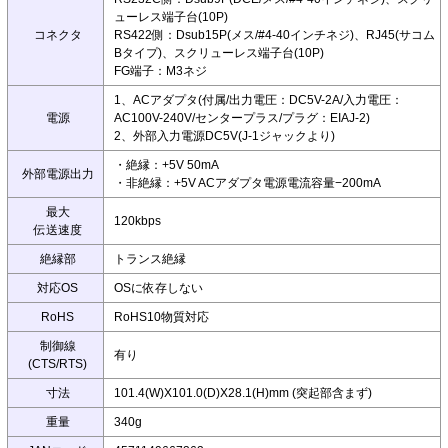
ューレス端子台(10P)
コネクタ
RS422側：Dsub15P(メス/#4-40インチネジ)、RJ45(サコム
Bタイプ)、スクリューレス端子台(10P)
FG端子：M3ネジ
1、ACアダプタ(付属/出力電圧：DC5V-2A/入力電圧：
電源
AC100V-240V/センタープラス/プラグ：EIAJ-2)
2、外部入力電源DC5V(J-1ジャックより)
・絶縁：+5V 50mA
外部電源出力
・非絶縁：+5V ACアダプタ電源電流容量−200mA
最大
120kbps
伝送速度
絶縁部
トランス絶縁
対応OS
OSに依存しない
RoHS
RoHS10物質対応
制御線
有り
(CTS/RTS)
寸法
101.4(W)X101.0(D)X28.1(H)mm (突起部含まず)
重量
340g