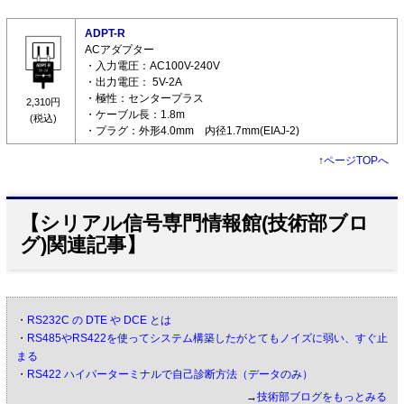
ADPT-R
ACアダプター
・入力電圧：AC100V-240V
・出力電圧： 5V-2A
・極性：センタープラス
2,310円
・ケーブル長：1.8m
(税込)
・プラグ：外形4.0mm 内径1.7mm(EIAJ-2)
↑
ページTOPへ
【シリアル信号専門情報館(技術部ブロ
グ)関連記事】
・
RS232C の DTE や DCE とは
・
RS485やRS422を使ってシステム構築したがとてもノイズに弱い、すぐ止
まる
・
RS422 ハイパーターミナルで自己診断方法（データのみ）
→
技術部ブログをもっとみる