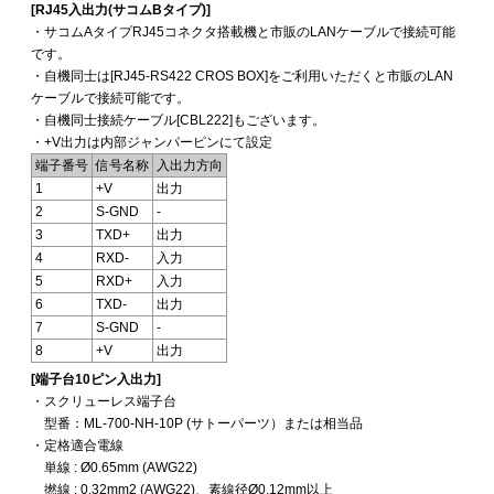
[RJ45入出力(サコムBタイプ)]
・サコムAタイプRJ45コネクタ搭載機と市販のLANケーブルで接続可能
です。
・自機同士は[RJ45-RS422 CROS BOX]をご利用いただくと市販のLAN
ケーブルで接続可能です。
・自機同士接続ケーブル[CBL222]もございます。
・+V出力は内部ジャンパーピンにて設定
端子番号
信号名称
入出力方向
1
+V
出力
2
S-GND
-
3
TXD+
出力
4
RXD-
入力
5
RXD+
入力
6
TXD-
出力
7
S-GND
-
8
+V
出力
[端子台10ピン入出力]
・スクリューレス端子台
型番：ML-700-NH-10P (サトーパーツ）または相当品
・定格適合電線
単線 : Ø0.65mm (AWG22)
撚線 : 0.32mm2 (AWG22)、素線径Ø0.12mm以上