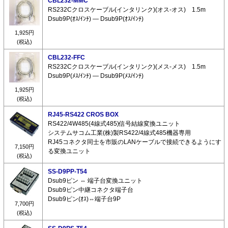
CBL232-MMC
RS232Cクロスケーブル(インタリンク)(オス-オス) 1.5m
Dsub9P(ｵｽ/ｲﾝﾁ) ― Dsub9P(ｵｽ/ｲﾝﾁ)
1,925円
(税込)
CBL232-FFC
RS232Cクロスケーブル(インタリンク)(メス-メス) 1.5m
Dsub9P(ﾒｽ/ｲﾝﾁ) ― Dsub9P(ﾒｽ/ｲﾝﾁ)
1,925円
(税込)
RJ45-RS422 CROS BOX
RS422/4W485(4線式485)信号結線変換ユニット
システムサコム工業(株)製RS422/4線式485機器専用
RJ45コネクタ同士を市販のLANケーブルで接続できるようにす
7,150円
る変換ユニット
(税込)
SS-D9PP-T54
Dsub9ピン ⇔ 端子台変換ユニット
Dsub9ピン中継コネクタ端子台
Dsub9ピン(ｵｽ)⇔端子台9P
7,700円
(税込)