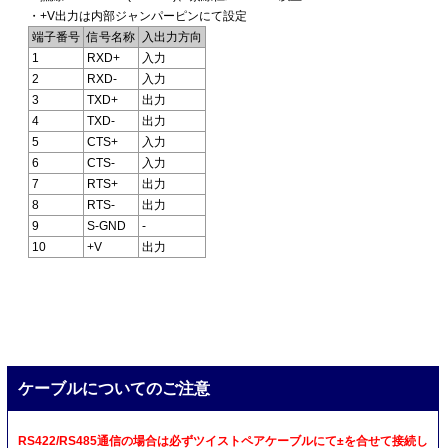
・+V出力は内部ジャンパーピンにて設定
端子番号
信号名称
入出力方向
1
RXD+
入力
2
RXD-
入力
3
TXD+
出力
4
TXD-
出力
5
CTS+
入力
6
CTS-
入力
7
RTS+
出力
8
RTS-
出力
9
S-GND
-
10
+V
出力
ケーブルについてのご注意
RS422/RS485通信の場合は必ずツイストペアケーブルにて±を合せて接続し