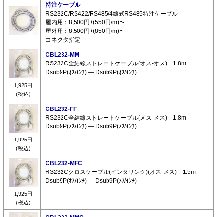
特注ケーブル
RS232C/RS422/RS485/4線式RS485特注ケーブル
屋内用：8,500円+(550円/m)〜
屋外用：8,500円+(850円/m)〜
コネクタ指定
CBL232-MM
RS232C全結線ストレートケーブル(オス-オス) 1.8m
Dsub9P(ｵｽ/ｲﾝﾁ) ― Dsub9P(ｵｽ/ｲﾝﾁ)
1,925円
(税込)
CBL232-FF
RS232C全結線ストレートケーブル(メス-メス) 1.8m
Dsub9P(ﾒｽ/ｲﾝﾁ) ― Dsub9P(ﾒｽ/ｲﾝﾁ)
1,925円
(税込)
CBL232-MFC
RS232Cクロスケーブル(インタリンク)(オス-メス) 1.5m
Dsub9P(ｵｽ/ｲﾝﾁ) ― Dsub9P(ﾒｽ/ｲﾝﾁ)
1,925円
(税込)