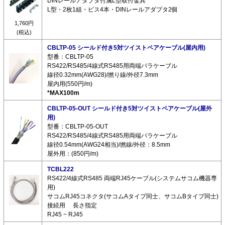
DINレールアダプタ付属L型取付金具
L型・2枚1組・ビス4本・DINレールアダプタ2個
1,760円
(税込)
CBLTP-05 シールド付き5対ツイストペアケーブル(屋内用)
型番：CBLTP-05
RS422/RS485/4線式RS485用両端バラケーブル
線径0.32mm(AWG28)/撚り線/外径7.3mm
屋内用(550円/m)
*MAX100m
CBLTP-05-OUT シールド付き5対ツイストペアケーブル(屋外
用)
型番：CBLTP-05-OUT
RS422/RS485/4線式RS485用両端バラケーブル
線径0.54mm(AWG24相当)/撚線/外径：8.5mm
屋外用：(850円/m)
TCBL222
RS422/4線式RS485 両端RJ45ケーブル(システムサコム機器専
用)
サコムRJ45コネクタ(サコムAタイプ同士、サコムBタイプ同士)
接続用 長さ指定
RJ45 − RJ45