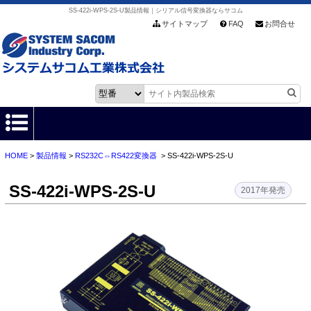
SS-422i-WPS-2S-U製品情報｜シリアル信号変換器ならサコム
サイトマップ
FAQ
お問合せ
HOME
>
製品情報
>
RS232C⇔RS422変換器
> SS-422i-WPS-2S-U
HOME
SS-422i-WPS-2S-U
製品情報
2017年発売
各種ダウンロード
お客様サポート
会社情報