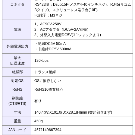
コネクタ
RS422側：Dsub15P(メス/#4-40インチネジ)、RJ45(サコム
Bタイプ)、スクリューレス端子台(10P)
FG端子：M3ネジ
1、AC90V-250V
電源
2、ACアダプタ（DC5V-2A/別売）
3、外部入力電源DC5V(J-1ジャックより)
・絶縁DC5V 50mA
外部電源出力
・非絶縁DC5V 600mA
最大
120kbps
伝送速度
絶縁部
トランス絶縁
対応OS
OSに依存しない
RoHS
RoHS10物質対応
制御線
有り
(CTS/RTS)
寸法
140.4(W)X101.0(D)X28.1(H)mm (突起部含まず)
重量
450g
JANコード
4571149667394