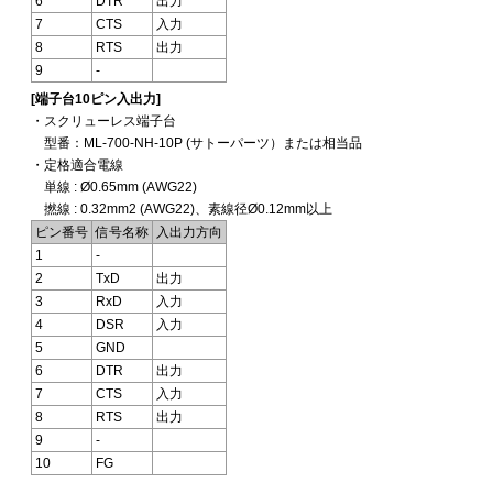
6
DTR
出力
7
CTS
入力
8
RTS
出力
9
-
[端子台10ピン入出力]
・スクリューレス端子台
型番：ML-700-NH-10P (サトーパーツ）または相当品
・定格適合電線
単線 : Ø0.65mm (AWG22)
撚線 : 0.32mm2 (AWG22)、素線径Ø0.12mm以上
ピン番号
信号名称
入出力方向
1
-
2
TxD
出力
3
RxD
入力
4
DSR
入力
5
GND
6
DTR
出力
7
CTS
入力
8
RTS
出力
9
-
10
FG