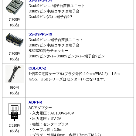
SS-D9PS-T54
Dsub9ピン ⇔ 端子台変換ユニット
Dsub9ピン中継コネクタ端子台
Dsub9ピン(ﾒｽ)⇔端子台9P
7,700円
(税込)
SS-D9PPS-T9
Dsub9ピン⇔端子台変換ユニット
Dsub9ピン中継コネクタ端子台
RS232C信号チェッカー
7,700円
Dsub9ピン(ｵｽ)⇔Dsub9ピン(ﾒｽ)⇔端子台9ピン
(税込)
CBL-DC-2
外部DC電源ケーブル(プラグ外径:4.0mm/EIAJ-2) 1.5m
※SS、USBシリーズはセンター(+)になります。
990円
(税込)
ADPT-R
ACアダプター
・入力電圧：AC100V-240V
・出力電圧： 5V-2A
・極性：センタープラス
2,310円
・ケーブル長：1.8m
(税込)
・プラグ：外形4.0mm 内径1.7mm(EIAJ-2)