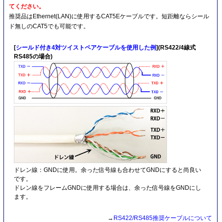
てください。
推奨品はEthernet(LAN)に使用するCAT5Eケーブルです。短距離ならシール
ド無しのCAT5でも可能です。
[
シールド付き4対ツイストペアケーブルを使用した例
](RS422/4線式
RS485の場合)
ドレン線：GNDに使用。余った信号線も合わせてGNDにすると尚良い
です。
ドレン線をフレームGNDに使用する場合は、余った信号線をGNDにし
ます。
→
RS422/RS485推奨ケーブルについて