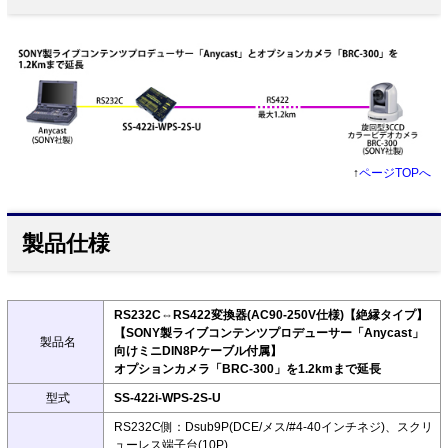
↑
ページTOPへ
製品仕様
RS232C⇔RS422変換器(AC90-250V仕様)【絶縁タイプ】
【SONY製ライブコンテンツプロデューサー「Anycast」
製品名
向けミニDIN8Pケーブル付属】
オプションカメラ「BRC-300」を1.2kmまで延長
型式
SS-422i-WPS-2S-U
RS232C側：Dsub9P(DCE/メス/#4-40インチネジ)、スクリ
ューレス端子台(10P)