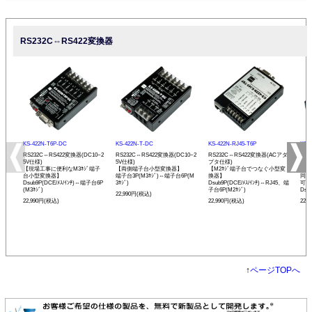
RS232C⇔RS422変換器
KS-422N-T6P-DC
KS-422N-T-DC
KS-422N-RJ45-T6P
KS-
RS232C⇔RS422変換器(DC10~2
RS232C⇔RS422変換器(DC10~2
RS232C⇔RS422変換器(ACアダ
RS
5V仕様)
5V仕様)
プタ仕様)
プタ
【現場工事に便利なM3ﾈｼﾞ端子
【両側端子台小型変換器】
【M2ﾈｼﾞ端子台でつなぐ小型変
【R
台小型変換器】
端子台3P(M3ﾈｼﾞ)⇔端子台6P(M
換器】
同士
Dsub9P(DCE/ﾒｽ/ｲﾝﾁ)⇔端子台6P
3ﾈｼﾞ)
Dsub9P(DCE/ﾒｽ/ｲﾝﾁ)⇔RJ45、端
可能
(M3ﾈｼﾞ)
子台6P(M2ﾈｼﾞ)
Dsu
22,990円(税込)
22,990円(税込)
22,990円(税込)
22,
↑
ページTOPへ