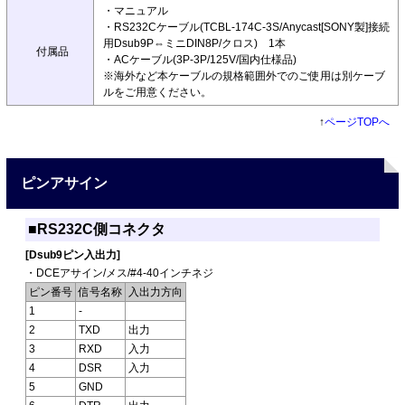
・マニュアル
・RS232Cケーブル(TCBL-174C-3S/Anycast[SONY製]接続
用Dsub9P⇔ミニDIN8P/クロス) 1本
付属品
・ACケーブル(3P-3P/125V/国内仕様品)
※海外など本ケーブルの規格範囲外でのご使用は別ケーブ
ルをご用意ください。
↑
ページTOPへ
ピンアサイン
■RS232C側コネクタ
[Dsub9ピン入出力]
・DCEアサイン/メス/#4-40インチネジ
ピン番号
信号名称
入出力方向
1
-
2
TXD
出力
3
RXD
入力
4
DSR
入力
5
GND