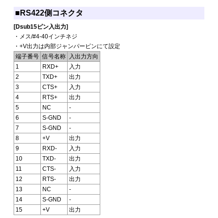
■RS422側コネクタ
[Dsub15ピン入出力]
・メス/#4-40インチネジ
・+V出力は内部ジャンパーピンにて設定
端子番号
信号名称
入出力方向
1
RXD+
入力
2
TXD+
出力
3
CTS+
入力
4
RTS+
出力
5
NC
-
6
S-GND
-
7
S-GND
-
8
+V
出力
9
RXD-
入力
10
TXD-
出力
11
CTS-
入力
12
RTS-
出力
13
NC
-
14
S-GND
-
15
+V
出力