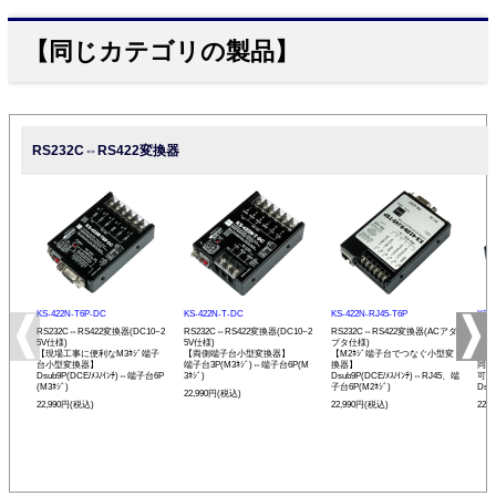
【同じカテゴリの製品】
RS232C⇔RS422変換器
KS-422N-T6P-DC
KS-422N-T-DC
KS-422N-RJ45-T6P
KS-
RS232C⇔RS422変換器(DC10~2
RS232C⇔RS422変換器(DC10~2
RS232C⇔RS422変換器(ACアダ
RS
5V仕様)
5V仕様)
プタ仕様)
プタ
【現場工事に便利なM3ﾈｼﾞ端子
【両側端子台小型変換器】
【M2ﾈｼﾞ端子台でつなぐ小型変
【R
台小型変換器】
端子台3P(M3ﾈｼﾞ)⇔端子台6P(M
換器】
同士
Dsub9P(DCE/ﾒｽ/ｲﾝﾁ)⇔端子台6P
3ﾈｼﾞ)
Dsub9P(DCE/ﾒｽ/ｲﾝﾁ)⇔RJ45、端
可能
(M3ﾈｼﾞ)
子台6P(M2ﾈｼﾞ)
Dsu
22,990円(税込)
22,990円(税込)
22,990円(税込)
22,