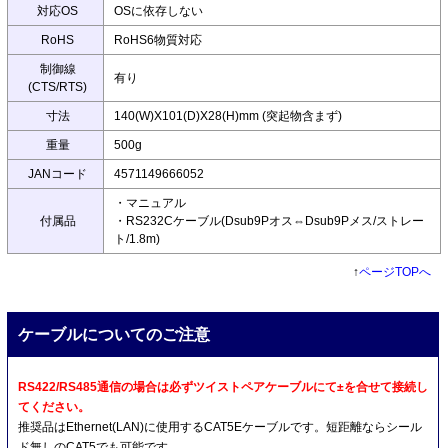
対応OS
OSに依存しない
RoHS
RoHS6物質対応
制御線
有り
(CTS/RTS)
寸法
140(W)X101(D)X28(H)mm (突起物含まず)
重量
500g
JANコード
4571149666052
・マニュアル
付属品
・RS232Cケーブル(Dsub9Pオス⇔Dsub9Pメス/ストレー
ト/1.8m)
↑
ページTOPへ
ケーブルについてのご注意
RS422/RS485通信の場合は必ずツイストペアケーブルにて±を合せて接続し
てください。
推奨品はEthernet(LAN)に使用するCAT5Eケーブルです。短距離ならシール
ド無しのCAT5でも可能です。