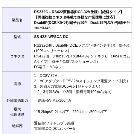
RS232C⇔RS422変換器(DC8-32V仕様)【絶縁タイプ】
【両側複数コネクタ搭載で多様な作業環境に対応】
製品名
Dsub9P(DCE/ﾒｽ/ｲﾝﾁ)/端子台10P⇔Dsub15P(ﾒｽ/ｲﾝﾁ)/端子台
10P/RJ45
型式
SS-422I-WPSCA-DC
RS232C側：Dsub9P(DCE/メス/#4-40インチネジ)、端子台
(10P/スクリューレス)
コネクタ
RS422側：Dsub15P(メス/#4-40インチネジ)、RJ45(サコム
Aタイプ)、端子台(10P/スクリューレス)
FG端子：M3ネジ
1、DC8V-32V
2、ACアダプタ（DC5V-2A/スイッチング電源タイプ/別売）
電源
3、外部入力電源DC5V(J-1ジャックより)
1-2、3電源SWにて切替（消費電流100ｍA以内）
外部電源出力
・絶縁+5V Max100mA
最大
115.2kbps/1.2km以下、230.4kbps/500m以下
伝送速度
通信部:フォトカプラ絶縁
絶縁部
電源部:DC-DCコンバータ