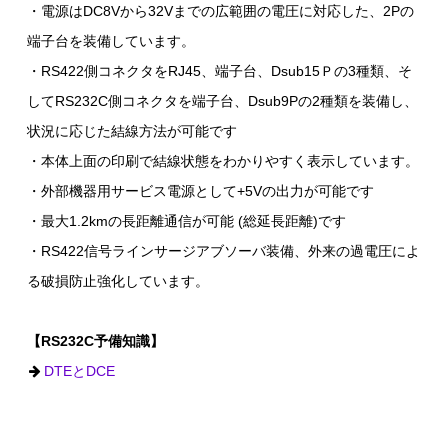
・電源はDC8Vから32Vまでの広範囲の電圧に対応した、2Pの
端子台を装備しています。
・RS422側コネクタをRJ45、端子台、Dsub15Ｐの3種類、そ
してRS232C側コネクタを端子台、Dsub9Pの2種類を装備し、
状況に応じた結線方法が可能です
・本体上面の印刷で結線状態をわかりやすく表示しています。
・外部機器用サービス電源として+5Vの出力が可能です
・最大1.2kmの長距離通信が可能 (総延長距離)です
・RS422信号ラインサージアブソーバ装備、外来の過電圧によ
る破損防止強化しています。
【RS232C予備知識】
DTEとDCE