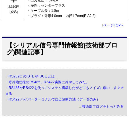
・出力電圧： 5V-2A
・極性：センタープラス
2,310円
・ケーブル長：1.8m
(税込)
・プラグ：外形4.0mm 内径1.7mm(EIAJ-2)
↑
ページTOPへ
【シリアル信号専門情報館(技術部ブロ
グ)関連記事】
・
RS232C の DTE や DCE とは
・
寒冷地仕様のRS485、RS422実際に冷やしてみた。
・
RS485やRS422を使ってシステム構築したがとてもノイズに弱い、すぐ止
まる
・
RS422 ハイパーターミナルで自己診断方法（データのみ）
→
技術部ブログをもっとみる