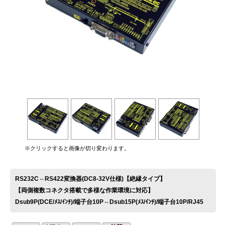
お問い合わせ
※クリックすると画像が切り変わります。
RS232C⇔RS422変換器(DC8-32V仕様)【絶縁タイプ】
【両側複数コネクタ搭載で多様な作業環境に対応】
Dsub9P(DCE/ﾒｽ/ｲﾝﾁ)/端子台10P⇔Dsub15P(ﾒｽ/ｲﾝﾁ)/端子台10P/RJ45