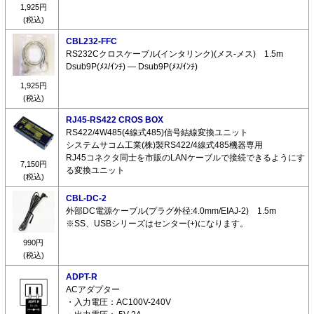
1,925円
(税込)
CBL232-FFC
RS232Cクロスケーブル(インタリンク)(メス-メス) 1.5m
Dsub9P(ﾒｽ/ｲﾝﾁ) ― Dsub9P(ﾒｽ/ｲﾝﾁ)
1,925円
(税込)
RJ45-RS422 CROS BOX
RS422/4W485(4線式485)信号結線変換ユニット
システムサコム工業(株)製RS422/4線式485機器専用
RJ45コネクタ同士を市販のLANケーブルで接続できるようにす
7,150円
る変換ユニット
(税込)
CBL-DC-2
外部DC電源ケーブル(プラグ外径:4.0mm/EIAJ-2) 1.5m
※SS、USBシリーズはセンター(+)になります。
990円
(税込)
ADPT-R
ACアダプター
・入力電圧：AC100V-240V