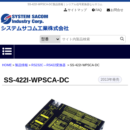
SS-422I-WPSCA-DC製品情報｜シリアル信号変換器ならサコム
サイトマップ
FAQ
お問合せ
HOME
>
製品情報
>
RS232C⇔RS422変換器
> SS-422I-WPSCA-DC
HOME
SS-422I-WPSCA-DC
製品情報
2013年発売
各種ダウンロード
お客様サポート
会社情報