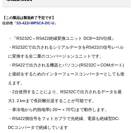
【この製品は製造終了予定です】
後継機『
SS-422i-WPSCA-DC-U
』
・『RS232C⇔RS422絶縁変換ユニット DC8〜32V仕様』
・RS232Cで出力されるシリアルデータをRS422の信号レベル
に変換する全二重のコンバージョンユニットです。
・RS422で出力される機器とパソコン(RS232C＝COMポート)
と接続をするためのインターフェースコンバーターとしても使
えます。
・2台使用することにより、RS232Cで出力されるデータを最
大1.２kmまで長距離伝送することが可能です。
・寒冷地から灼熱地帯(-20〜＋70℃)まで動作します。
・RS422側信号をフォトカプラで光絶縁、電源も絶縁型DC-
DCコンバータで絶縁しています