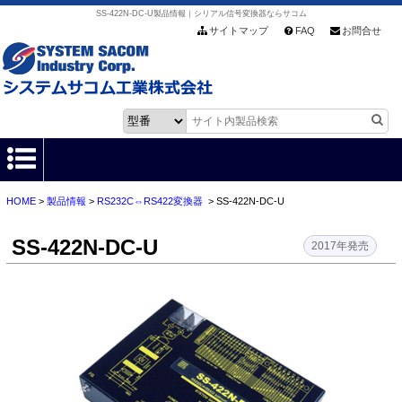
SS-422N-DC-U製品情報｜シリアル信号変換器ならサコム
サイトマップ
FAQ
お問合せ
HOME
>
製品情報
>
RS232C⇔RS422変換器
> SS-422N-DC-U
HOME
SS-422N-DC-U
製品情報
2017年発売
各種ダウンロード
お客様サポート
会社情報