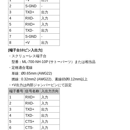
2
S-GND
-
3
TXD+
出力
4
RXD-
入力
5
RXD+
入力
6
TXD-
出力
7
S-GND
-
8
+V
出力
[端子台10ピン入出力]
・スクリューレス端子台
型番：ML-700-NH-10P (サトーパーツ）または相当品
・定格適合電線
単線 : Ø0.65mm (AWG22)
撚線 : 0.32mm2 (AWG22)、素線径Ø0.12mm以上
・+V出力は内部ジャンパーピンにて設定
端子番号
信号名称
入出力方向
1
RXD+
入力
2
RXD-
入力
3
TXD+
出力
4
TXD-
出力
5
CTS+
入力
6
CTS-
入力