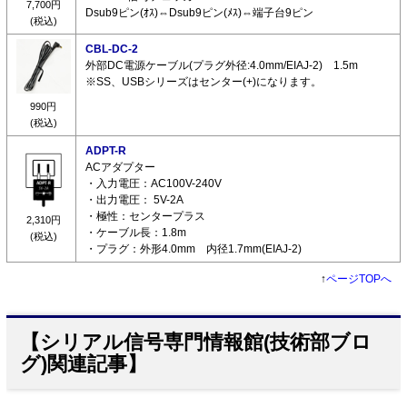
7,700円
Dsub9ピン(ｵｽ)⇔Dsub9ピン(ﾒｽ)⇔端子台9ピン
(税込)
CBL-DC-2
外部DC電源ケーブル(プラグ外径:4.0mm/EIAJ-2) 1.5m
※SS、USBシリーズはセンター(+)になります。
990円
(税込)
ADPT-R
ACアダプター
・入力電圧：AC100V-240V
・出力電圧： 5V-2A
・極性：センタープラス
2,310円
・ケーブル長：1.8m
(税込)
・プラグ：外形4.0mm 内径1.7mm(EIAJ-2)
↑
ページTOPへ
【シリアル信号専門情報館(技術部ブロ
グ)関連記事】