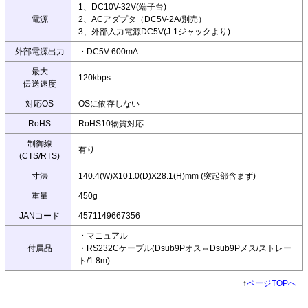
1、DC10V-32V(端子台)
電源
2、ACアダプタ（DC5V-2A/別売）
3、外部入力電源DC5V(J-1ジャックより)
外部電源出力
・DC5V 600mA
最大
120kbps
伝送速度
対応OS
OSに依存しない
RoHS
RoHS10物質対応
制御線
有り
(CTS/RTS)
寸法
140.4(W)X101.0(D)X28.1(H)mm (突起部含まず)
重量
450g
JANコード
4571149667356
・マニュアル
付属品
・RS232Cケーブル(Dsub9Pオス⇔Dsub9Pメス/ストレー
ト/1.8m)
↑
ページTOPへ