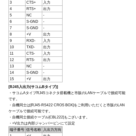
3
CTS+
入力
4
RTS+
出力
5
NC
-
6
S-GND
-
7
S-GND
-
8
+V
出力
9
RXD-
入力
10
TXD-
出力
11
CTS-
入力
12
RTS-
出力
13
NC
-
14
S-GND
-
15
+V
出力
[RJ45入出力(サコムBタイプ)]
・サコムAタイプRJ45コネクタ搭載機と市販のLANケーブルで接続可能
です。
・自機同士は[RJ45-RS422 CROS BOX]をご利用いただくと市販のLAN
ケーブルで接続可能です。
・自機同士接続ケーブル[CBL222]もございます。
・+V出力は内部ジャンパーピンにて設定
端子番号
信号名称
入出力方向
1
+V
出力