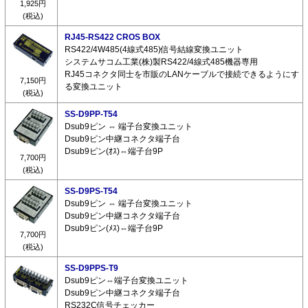
1,925円
(税込)
RJ45-RS422 CROS BOX
RS422/4W485(4線式485)信号結線変換ユニット
システムサコム工業(株)製RS422/4線式485機器専用
RJ45コネクタ同士を市販のLANケーブルで接続できるようにす
7,150円
る変換ユニット
(税込)
SS-D9PP-T54
Dsub9ピン ⇔ 端子台変換ユニット
Dsub9ピン中継コネクタ端子台
Dsub9ピン(ｵｽ)⇔端子台9P
7,700円
(税込)
SS-D9PS-T54
Dsub9ピン ⇔ 端子台変換ユニット
Dsub9ピン中継コネクタ端子台
Dsub9ピン(ﾒｽ)⇔端子台9P
7,700円
(税込)
SS-D9PPS-T9
Dsub9ピン⇔端子台変換ユニット
Dsub9ピン中継コネクタ端子台
RS232C信号チェッカー