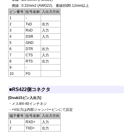
撚線 : 0.32mm2 (AWG22)、素線径Ø0.12mm以上
ピン番号
信号名称
入出力方向
1
-
2
TxD
出力
3
RxD
入力
4
DSR
入力
5
GND
6
DTR
出力
7
CTS
入力
8
RTS
出力
9
-
10
FG
■RS422側コネクタ
[Dsub15ピン入出力]
・メス/#4-40インチネジ
・+V出力は内部ジャンパーピンにて設定
端子番号
信号名称
入出力方向
1
RXD+
入力
2
TXD+
出力