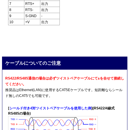
7
RTS+
出力
8
RTS-
出力
9
S-GND
-
10
+V
出力
ケーブルについてのご注意
RS422/RS485通信の場合は必ずツイストペアケーブルにて±を合せて接続し
てください。
推奨品はEthernet(LAN)に使用するCAT5Eケーブルです。短距離ならシール
ド無しのCAT5でも可能です。
[
シールド付き4対ツイストペアケーブルを使用した例
](RS422/4線式
RS485の場合)