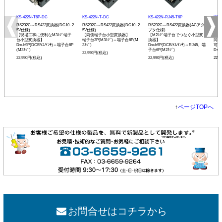
KS-422N-T6P-DC
KS-422N-T-DC
KS-422N-RJ45-T6P
KS-
RS232C⇔RS422変換器(DC10~2
RS232C⇔RS422変換器(DC10~2
RS232C⇔RS422変換器(ACアダ
RS
5V仕様)
5V仕様)
プタ仕様)
プタ
【現場工事に便利なM3ﾈｼﾞ端子
【両側端子台小型変換器】
【M2ﾈｼﾞ端子台でつなぐ小型変
【R
台小型変換器】
端子台3P(M3ﾈｼﾞ)⇔端子台6P(M
換器】
同士
Dsub9P(DCE/ﾒｽ/ｲﾝﾁ)⇔端子台6P
3ﾈｼﾞ)
Dsub9P(DCE/ﾒｽ/ｲﾝﾁ)⇔RJ45、端
可能
(M3ﾈｼﾞ)
子台6P(M2ﾈｼﾞ)
Dsu
22,990円(税込)
22,990円(税込)
22,990円(税込)
22,
↑
ページTOPへ
お問合せはコチラから