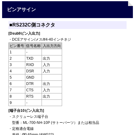
ピンアサイン
■RS232C側コネクタ
[Dsub9ピン入出力]
・DCEアサイン/メス/#4-40インチネジ
ピン番号
信号名称
入出力方向
1
-
2
TXD
出力
3
RXD
入力
4
DSR
入力
5
GND
6
DTR
出力
7
CTS
入力
8
RTS
出力
9
-
[端子台10ピン入出力]
・スクリューレス端子台
型番：ML-700-NH-10P (サトーパーツ）または相当品
・定格適合電線
単線 : Ø0.65mm (AWG22)