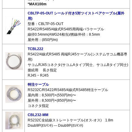
*MAX100m
CBLTP-05-OUT シールド付き5対ツイストペアケーブル(屋外
用)
型番：CBLTP-05-OUT
RS422/RS485/4線式RS485用両端バラケーブル
線径0.54mm(AWG24相当)/撚線/外径：8.5mm
屋外用：(850円/m)
TCBL222
RS422/4線式RS485 両端RJ45ケーブル(システムサコム機器専
用)
サコムRJ45コネクタ(サコムAタイプ同士、サコムBタイプ同士)
接続用 長さ指定
RJ45 − RJ45
特注ケーブル
RS232C/RS422/RS485/4線式RS485特注ケーブル
屋内用：8,500円+(550円/m)〜
屋外用：8,500円+(850円/m)〜
コネクタ指定
CBL232-MM
RS232C全結線ストレートケーブル(オス-オス) 1.8m
Dsub9P(ｵｽ/ｲﾝﾁ) ― Dsub9P(ｵｽ/ｲﾝﾁ)