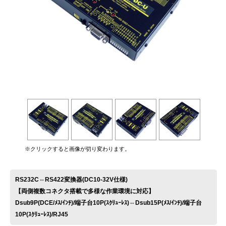
お問い合わせ
※クリックすると画像が切り変わります。
RS232C⇔RS422変換器(DC10-32V仕様)
【両側複数コネクタ搭載で多様な作業環境に対応】
Dsub9P(DCE/ﾒｽ/ｲﾝﾁ)/端子台10P(ｽｸﾘｭｰﾚｽ)⇔Dsub15P(ﾒｽ/ｲﾝﾁ)/端子台
10P(ｽｸﾘｭｰﾚｽ)/RJ45