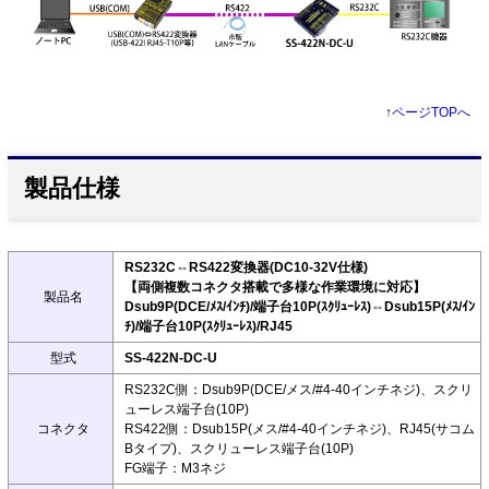
↑
ページTOPへ
製品仕様
RS232C⇔RS422変換器(DC10-32V仕様)
【両側複数コネクタ搭載で多様な作業環境に対応】
製品名
Dsub9P(DCE/ﾒｽ/ｲﾝﾁ)/端子台10P(ｽｸﾘｭｰﾚｽ)⇔Dsub15P(ﾒｽ/ｲﾝ
ﾁ)/端子台10P(ｽｸﾘｭｰﾚｽ)/RJ45
型式
SS-422N-DC-U
RS232C側：Dsub9P(DCE/メス/#4-40インチネジ)、スクリ
ューレス端子台(10P)
コネクタ
RS422側：Dsub15P(メス/#4-40インチネジ)、RJ45(サコム
Bタイプ)、スクリューレス端子台(10P)
FG端子：M3ネジ