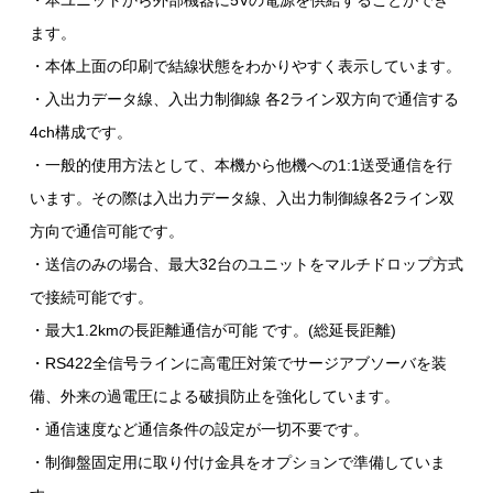
・本ユニットから外部機器に5Vの電源を供給することができ
ます。
・本体上面の印刷で結線状態をわかりやすく表示しています。
・入出力データ線、入出力制御線 各2ライン双方向で通信する
4ch構成です。
・一般的使用方法として、本機から他機への1:1送受通信を行
います。その際は入出力データ線、入出力制御線各2ライン双
方向で通信可能です。
・送信のみの場合、最大32台のユニットをマルチドロップ方式
で接続可能です。
・最大1.2kmの長距離通信が可能 です。(総延長距離)
・RS422全信号ラインに高電圧対策でサージアブソーバを装
備、外来の過電圧による破損防止を強化しています。
・通信速度など通信条件の設定が一切不要です。
・制御盤固定用に取り付け金具をオプションで準備していま