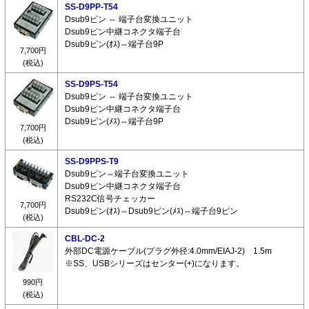
SS-D9PP-T54
Dsub9ピン ⇔ 端子台変換ユニット
Dsub9ピン中継コネクタ端子台
Dsub9ピン(ｵｽ)⇔端子台9P
7,700円
(税込)
SS-D9PS-T54
Dsub9ピン ⇔ 端子台変換ユニット
Dsub9ピン中継コネクタ端子台
Dsub9ピン(ﾒｽ)⇔端子台9P
7,700円
(税込)
SS-D9PPS-T9
Dsub9ピン⇔端子台変換ユニット
Dsub9ピン中継コネクタ端子台
RS232C信号チェッカー
7,700円
Dsub9ピン(ｵｽ)⇔Dsub9ピン(ﾒｽ)⇔端子台9ピン
(税込)
CBL-DC-2
外部DC電源ケーブル(プラグ外径:4.0mm/EIAJ-2) 1.5m
※SS、USBシリーズはセンター(+)になります。
990円
(税込)