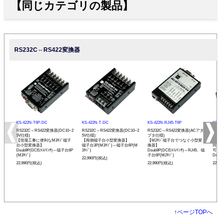
【同じカテゴリの製品】
RS232C⇔RS422変換器
KS-422N-T6P-DC
KS-422N-T-DC
KS-422N-RJ45-T6P
KS-
RS232C⇔RS422変換器(DC10~2
RS232C⇔RS422変換器(DC10~2
RS232C⇔RS422変換器(ACアダ
RS
5V仕様)
5V仕様)
プタ仕様)
プタ
【現場工事に便利なM3ﾈｼﾞ端子
【両側端子台小型変換器】
【M2ﾈｼﾞ端子台でつなぐ小型変
【R
台小型変換器】
端子台3P(M3ﾈｼﾞ)⇔端子台6P(M
換器】
同士
Dsub9P(DCE/ﾒｽ/ｲﾝﾁ)⇔端子台6P
3ﾈｼﾞ)
Dsub9P(DCE/ﾒｽ/ｲﾝﾁ)⇔RJ45、端
可能
(M3ﾈｼﾞ)
子台6P(M2ﾈｼﾞ)
Dsu
22,990円(税込)
22,990円(税込)
22,990円(税込)
22,
↑
ページTOPへ