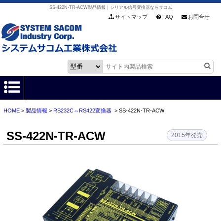
SS-422N-TR-ACW製品情報｜シリアル信号変換器ならサコム
サイトマップ
FAQ
お問合せ
HOME
>
製品情報
>
RS232C⇔RS422変換器
> SS-422N-TR-ACW
HOME
SS-422N-TR-ACW
製品情報
2015年発売
各種ダウンロード
お客様サポート
会社情報