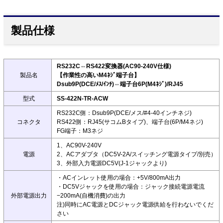
製品仕様
RS232C⇔RS422変換器(AC90-240V仕様)
製品名
【作業性の高いM4ﾈｼﾞ端子台】
Dsub9P(DCE/ﾒｽ/ｲﾝﾁ)⇔端子台6P(M4ﾈｼﾞ)/RJ45
型式
SS-422N-TR-ACW
RS232C側：Dsub9P(DCE/メス/#4-40インチネジ)
コネクタ
RS422側：RJ45(サコムBタイプ)、端子台(6P/M4ネジ)
FG端子：M3ネジ
1、AC90V-240V
電源
2、ACアダプタ（DC5V-2A/スイッチング電源タイプ/別売）
3、外部入力電源DC5V(J-1ジャックより)
・ACインレット使用の場合：+5V/800mA出力
・DC5Vジャックを使用の場合：ジャック接続電源電流
外部電源出力
−200mA(自機消費)の出力
注)同時にAC電源とDCジャック電源供給を行わないでくだ
さい