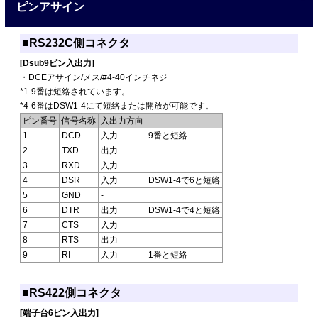
ピンアサイン
■RS232C側コネクタ
[Dsub9ピン入出力]
・DCEアサイン/メス/#4-40インチネジ
*1-9番は短絡されています。
*4-6番はDSW1-4にて短絡または開放が可能です。
ピン番号
信号名称
入出力方向
1
DCD
入力
9番と短絡
2
TXD
出力
3
RXD
入力
4
DSR
入力
DSW1-4で6と短絡
5
GND
-
6
DTR
出力
DSW1-4で4と短絡
7
CTS
入力
8
RTS
出力
9
RI
入力
1番と短絡
■RS422側コネクタ
[端子台6ピン入出力]