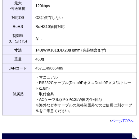
最大
120kbps
伝送速度
対応OS
OSに依存しない
RoHS
RoHS10物質対応
制御線
なし
(CTS/RTS)
寸法
140(W)X101(D)X28(H)mm (突起物含まず)
重量
460g
JANコード
4571149666489
・マニュアル
・RS232Cケーブル(Dsub9Pオス⇔Dsub9Pメス/ストレー
ト/1.8m)
付属品
・取付金具
・ACケーブル(3P-3P/125V/国内仕様品)
※海外など本ケーブルの規格範囲外でのご使用は別ケーブ
ルをご用意ください。
↑
ページTOPへ