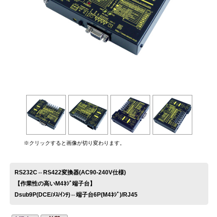
お問い合わせ
※クリックすると画像が切り変わります。
RS232C⇔RS422変換器(AC90-240V仕様)
【作業性の高いM4ﾈｼﾞ端子台】
Dsub9P(DCE/ﾒｽ/ｲﾝﾁ)⇔端子台6P(M4ﾈｼﾞ)/RJ45