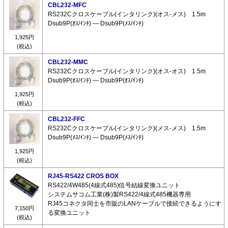
CBL232-MFC
RS232Cクロスケーブル(インタリンク)(オス-メス) 1.5m
Dsub9P(ｵｽ/ｲﾝﾁ) ― Dsub9P(ﾒｽ/ｲﾝﾁ)
1,925円
(税込)
CBL232-MMC
RS232Cクロスケーブル(インタリンク)(オス-オス) 1.5m
Dsub9P(ｵｽ/ｲﾝﾁ) ― Dsub9P(ｵｽ/ｲﾝﾁ)
1,925円
(税込)
CBL232-FFC
RS232Cクロスケーブル(インタリンク)(メス-メス) 1.5m
Dsub9P(ﾒｽ/ｲﾝﾁ) ― Dsub9P(ﾒｽ/ｲﾝﾁ)
1,925円
(税込)
RJ45-RS422 CROS BOX
RS422/4W485(4線式485)信号結線変換ユニット
システムサコム工業(株)製RS422/4線式485機器専用
RJ45コネクタ同士を市販のLANケーブルで接続できるようにす
7,150円
る変換ユニット
(税込)