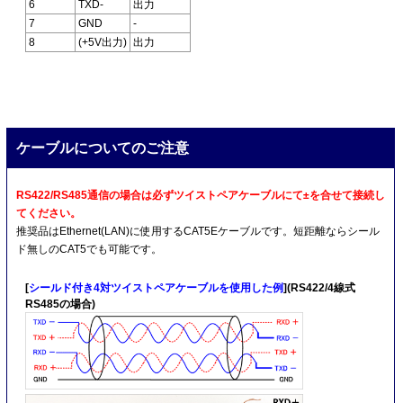
6
TXD-
出力
7
GND
-
8
(+5V出力)
出力
ケーブルについてのご注意
RS422/RS485通信の場合は必ずツイストペアケーブルにて±を合せて接続し
てください。
推奨品はEthernet(LAN)に使用するCAT5Eケーブルです。短距離ならシール
ド無しのCAT5でも可能です。
[
シールド付き4対ツイストペアケーブルを使用した例
](RS422/4線式
RS485の場合)