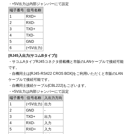
・+5V出力は内部ジャンパーにて設定
端子番号
信号名称
1
RXD+
2
RXD-
3
TXD+
4
TXD-
5
GND
6
(+5V出力)
[RJ45入出力(サコムBタイプ)]
・サコムAタイプRJ45コネクタ搭載機と市販のLANケーブルで接続可能
です。
・自機同士は[RJ45-RS422 CROS BOX]をご利用いただくと市販のLAN
ケーブルで接続可能です。
・自機同士接続ケーブル[CBL222]もございます。
・+5V出力は内部ジャンパーにて設定
端子番号
信号名称
入出力方向
1
(+5V出力)
出力
2
GND
-
3
TXD+
出力
4
RXD-
入力
5
RXD+
入力