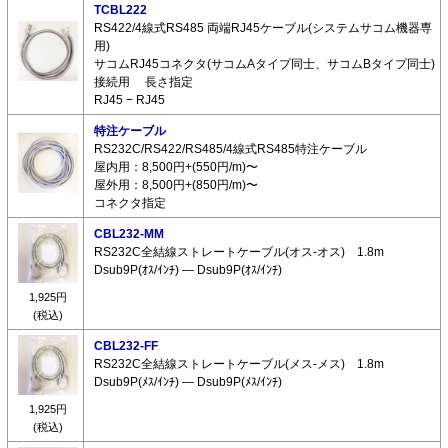
TCBL222
RS422/4線式RS485 両端RJ45ケーブル(システムサコム機器専
用)
サコムRJ45コネクタ(サコムAタイプ同士、サコムBタイプ同士)
接続用 長さ指定
RJ45 − RJ45
特注ケーブル
RS232C/RS422/RS485/4線式RS485特注ケーブル
屋内用：8,500円+(550円/m)〜
屋外用：8,500円+(850円/m)〜
コネクタ指定
CBL232-MM
RS232C全結線ストレートケーブル(オス-オス) 1.8m
Dsub9P(ｵｽ/ｲﾝﾁ) ― Dsub9P(ｵｽ/ｲﾝﾁ)
1,925円
(税込)
CBL232-FF
RS232C全結線ストレートケーブル(メス-メス) 1.8m
Dsub9P(ﾒｽ/ｲﾝﾁ) ― Dsub9P(ﾒｽ/ｲﾝﾁ)
1,925円
(税込)