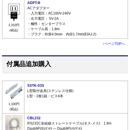
ADPT-R
ACアダプター
・入力電圧：AC100V-240V
・出力電圧： 5V-2A
・極性：センタープラス
2,310円
・ケーブル長：1.8m
(税込)
・プラグ：外形4.0mm 内径1.7mm(EIAJ-2)
↑
ページTOPへ
付属品追加購入
SSTK-03S
L型取付金具(ステンレス仕様)
L型・2枚1組・ビス4本
1,100円
(税込)
CBL232
RS232C全結線ストレートケーブル(オス-メス) 1.8m
Dsub9P(ｵｽ/ｲﾝﾁ) ― Dsub9P(ﾒｽ/ｲﾝﾁ)