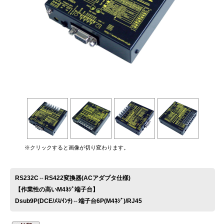
お問い合わせ
※クリックすると画像が切り変わります。
RS232C⇔RS422変換器(ACアダプタ仕様)
【作業性の高いM4ﾈｼﾞ端子台】
Dsub9P(DCE/ﾒｽ/ｲﾝﾁ)⇔端子台6P(M4ﾈｼﾞ)/RJ45