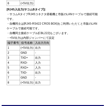
6
(+5V出力)
[RJ45入出力(サコムBタイプ)]
・サコムAタイプRJ45コネクタ搭載機と市販のLANケーブルで接続可能
です。
・自機同士は[RJ45-RS422 CROS BOX]をご利用いただくと市販のLAN
ケーブルで接続可能です。
・自機同士接続ケーブル[CBL222]もございます。
・+5V出力は内部ジャンパーにて設定
端子番号
信号名称
入出力方向
1
(+5V出力)
出力
2
GND
-
3
TXD+
出力
4
RXD-
入力
5
RXD+
入力
6
TXD-
出力
7
GND
-
8
(+5V出力)
出力