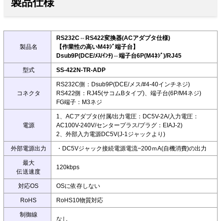
製品仕様
RS232C⇔RS422変換器(ACアダプタ仕様)
製品名
【作業性の高いM4ﾈｼﾞ端子台】
Dsub9P(DCE/ﾒｽ/ｲﾝﾁ)⇔端子台6P(M4ﾈｼﾞ)/RJ45
型式
SS-422N-TR-ADP
RS232C側：Dsub9P(DCE/メス/#4-40インチネジ)
コネクタ
RS422側：RJ45(サコムBタイプ)、端子台(6P/M4ネジ)
FG端子：M3ネジ
1、ACアダプタ(付属/出力電圧：DC5V-2A/入力電圧：
電源
AC100V-240V/センタープラス/プラグ：EIAJ-2)
2、外部入力電源DC5V(J-1ジャックより)
外部電源出力
・DC5Vジャック接続電源電流−200ｍA(自機消費)の出力
最大
120kbps
伝送速度
対応OS
OSに依存しない
RoHS
RoHS10物質対応
制御線
なし