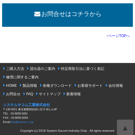
お問合せはコチラから
↑
ページTOPへ
ご購入方法
貸出器のご案内
特定商取引法に基づく表記
修理に関するご案内
HOME
製品情報
各種ダウンロード
お客様サポート
会社情報
お問合せ
FAQ
サイトマップ
新着情報
システムサコム工業株式会社
〒130-0021 東京都墨田区緑1-22-5 州ビル4F
TEL：03-6659-9261
FAX：03-6659-9264
Email:
info@sacom.co.jp
▲
Copyright (c) 2018 System Sacom Industry Corp . All rights reserved.