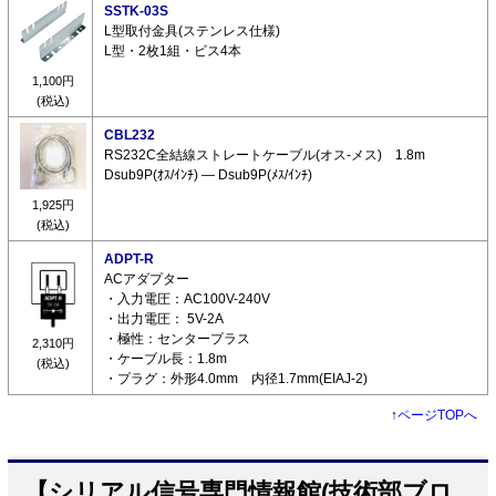
SSTK-03S
L型取付金具(ステンレス仕様)
L型・2枚1組・ビス4本
1,100円
(税込)
CBL232
RS232C全結線ストレートケーブル(オス-メス) 1.8m
Dsub9P(ｵｽ/ｲﾝﾁ) ― Dsub9P(ﾒｽ/ｲﾝﾁ)
1,925円
(税込)
ADPT-R
ACアダプター
・入力電圧：AC100V-240V
・出力電圧： 5V-2A
・極性：センタープラス
2,310円
・ケーブル長：1.8m
(税込)
・プラグ：外形4.0mm 内径1.7mm(EIAJ-2)
↑
ページTOPへ
【シリアル信号専門情報館(技術部ブロ