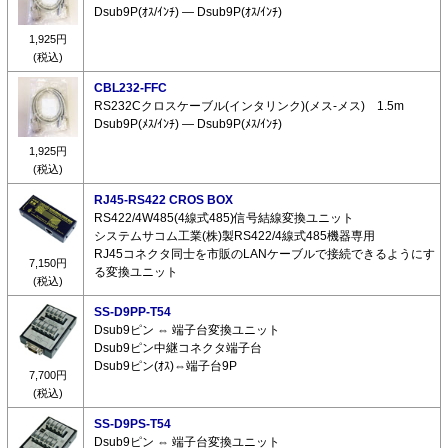
Dsub9P(ｵｽ/ｲﾝﾁ) ― Dsub9P(ｵｽ/ｲﾝﾁ)
1,925円
(税込)
CBL232-FFC
RS232Cクロスケーブル(インタリンク)(メス-メス) 1.5m
Dsub9P(ﾒｽ/ｲﾝﾁ) ― Dsub9P(ﾒｽ/ｲﾝﾁ)
1,925円
(税込)
RJ45-RS422 CROS BOX
RS422/4W485(4線式485)信号結線変換ユニット
システムサコム工業(株)製RS422/4線式485機器専用
RJ45コネクタ同士を市販のLANケーブルで接続できるようにす
7,150円
る変換ユニット
(税込)
SS-D9PP-T54
Dsub9ピン ⇔ 端子台変換ユニット
Dsub9ピン中継コネクタ端子台
Dsub9ピン(ｵｽ)⇔端子台9P
7,700円
(税込)
SS-D9PS-T54
Dsub9ピン ⇔ 端子台変換ユニット