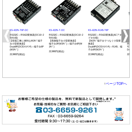
KS-422N-T6P-DC
KS-422N-T-DC
KS-422N-RJ45-T6P
KS-
RS232C⇔RS422変換器(DC10~2
RS232C⇔RS422変換器(DC10~2
RS232C⇔RS422変換器(ACアダ
RS
5V仕様)
5V仕様)
プタ仕様)
プタ
【現場工事に便利なM3ﾈｼﾞ端子
【両側端子台小型変換器】
【M2ﾈｼﾞ端子台でつなぐ小型変
【R
台小型変換器】
端子台3P(M3ﾈｼﾞ)⇔端子台6P(M
換器】
同士
Dsub9P(DCE/ﾒｽ/ｲﾝﾁ)⇔端子台6P
3ﾈｼﾞ)
Dsub9P(DCE/ﾒｽ/ｲﾝﾁ)⇔RJ45、端
可能
(M3ﾈｼﾞ)
子台6P(M2ﾈｼﾞ)
Dsu
22,990円(税込)
22,990円(税込)
22,990円(税込)
22,
↑
ページTOPへ