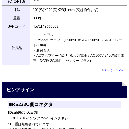
(CTS/RTS)
寸法
101(W)X101(D)X28(H)mm (突起物含まず)
重量
330g
JANコード
4571149663532
・マニュアル
・RS232Cケーブル(Dsub9Pオス⇔Dsub9Pメス/ストレー
ト/1.8m)
付属品
・取付金具
・ACアダプター(ADPT-R/入力電圧：AC100V-240V/出力電
圧：DC5V-2A/極性：センタープラス)
↑
ページTOPへ
ピンアサイン
■RS232C側コネクタ
[Dsub9ピン入出力]
・DCEアサイン/メス/#4-40インチネジ
*1-9番は短絡されています。