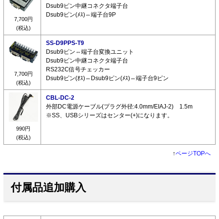
Dsub9ピン中継コネクタ端子台
Dsub9ピン(ﾒｽ)⇔端子台9P
7,700円
(税込)
SS-D9PPS-T9
Dsub9ピン⇔端子台変換ユニット
Dsub9ピン中継コネクタ端子台
RS232C信号チェッカー
7,700円
Dsub9ピン(ｵｽ)⇔Dsub9ピン(ﾒｽ)⇔端子台9ピン
(税込)
CBL-DC-2
外部DC電源ケーブル(プラグ外径:4.0mm/EIAJ-2) 1.5m
※SS、USBシリーズはセンター(+)になります。
990円
(税込)
↑
ページTOPへ
付属品追加購入