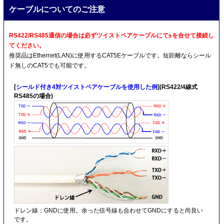
ケーブルについてのご注意
RS422/RS485通信の場合は必ずツイストペアケーブルにて±を合せて接続し
てください。
推奨品はEthernet(LAN)に使用するCAT5Eケーブルです。短距離ならシール
ド無しのCAT5でも可能です。
[
シールド付き4対ツイストペアケーブルを使用した例
](RS422/4線式
RS485の場合)
ドレン線：GNDに使用。余った信号線も合わせてGNDにすると尚良い
です。