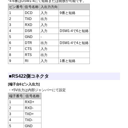
*4-6番はDSW1-4にて短絡または開放が可能です。
ピン番号
信号名称
入出力方向
1
DCD
入力
9番と短絡
2
TXD
出力
3
RXD
入力
4
DSR
入力
DSW1-4で6と短絡
5
GND
-
6
DTR
出力
DSW1-4で4と短絡
7
CTS
入力
8
RTS
出力
9
RI
入力
1番と短絡
■RS422側コネクタ
[端子台6ピン入出力]
・+5V出力は内部ジャンパーにて設定
端子番号
信号名称
1
RXD+
2
RXD-
3
TXD+
4
TXD-
5
GND