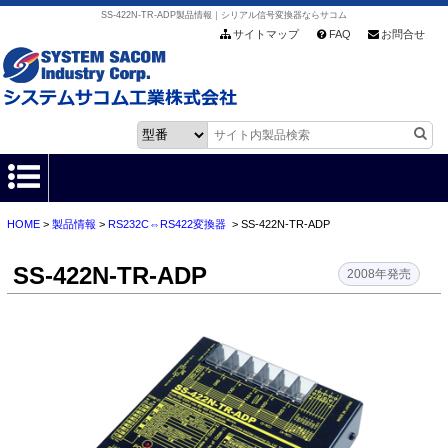
SS-422N-TR-ADP製品情報｜シリアル信号変換器ならサコム
サイトマップ
FAQ
お問合せ
HOME
>
製品情報
>
RS232C⇔RS422変換器
> SS-422N-TR-ADP
HOME
SS-422N-TR-ADP
製品情報
2008年発売
各種ダウンロード
お客様サポート
会社情報