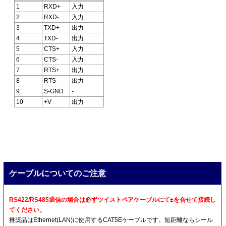
1
RXD+
入力
2
RXD-
入力
3
TXD+
出力
4
TXD-
出力
5
CTS+
入力
6
CTS-
入力
7
RTS+
出力
8
RTS-
出力
9
S-GND
-
10
+V
出力
ケーブルについてのご注意
RS422/RS485通信の場合は必ずツイストペアケーブルにて±を合せて接続し
てください。
推奨品はEthernet(LAN)に使用するCAT5Eケーブルです。短距離ならシール