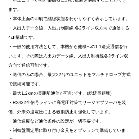
・本ユニットから外部機器に5Vの電源を供給することができ
ます。
・本体上面の印刷で結線状態をわかりやすく表示しています。
・入出力データ線、入出力制御線 各2ライン双方向で通信する
4ch構成です。
・一般的使用方法として、本機から他機への1:1送受通信を行
います。その際は入出力データ線、入出力制御線各2ライン双
方向で通信可能です。
・送信のみの場合、最大32台のユニットをマルチドロップ方式
で接続可能です。
・最大1.2kmの長距離通信が可能 です。(総延長距離)
・RS422全信号ラインに高電圧対策でサージアブソーバを装
備、外来の過電圧による破損防止を強化しています。
・通信速度など通信条件の設定が一切不要です。
・制御盤固定用に取り付け金具をオプションで準備していま