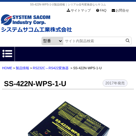
SS-422N-WPS-1-U製品情報｜シリアル信号変換器ならサコム
サイトマップ
FAQ
お問合せ
HOME
>
製品情報
>
RS232C⇔RS422変換器
> SS-422N-WPS-1-U
HOME
SS-422N-WPS-1-U
製品情報
2017年発売
各種ダウンロード
お客様サポート
会社情報