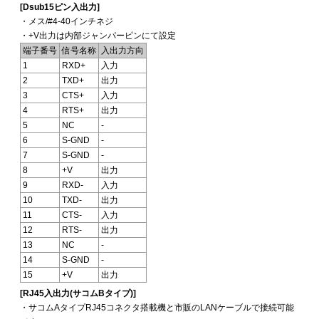
[Dsub15ピン入出力]
・メス/#4-40インチネジ
・+V出力は内部ジャンパーピンにて設定
端子番号
信号名称
入出力方向
1
RXD+
入力
2
TXD+
出力
3
CTS+
入力
4
RTS+
出力
5
NC
-
6
S-GND
-
7
S-GND
-
8
+V
出力
9
RXD-
入力
10
TXD-
出力
11
CTS-
入力
12
RTS-
出力
13
NC
-
14
S-GND
-
15
+V
出力
[RJ45入出力(サコムBタイプ)]
・サコムAタイプRJ45コネクタ搭載機と市販のLANケーブルで接続可能