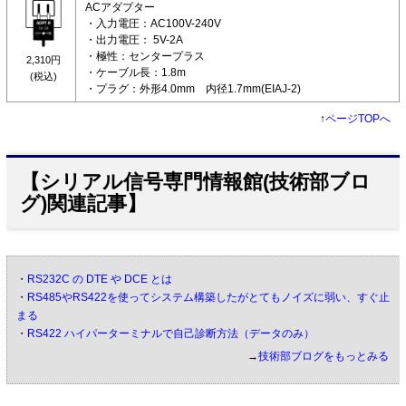
ACアダプター
・入力電圧：AC100V-240V
・出力電圧： 5V-2A
・極性：センタープラス
2,310円
・ケーブル長：1.8m
(税込)
・プラグ：外形4.0mm 内径1.7mm(EIAJ-2)
↑
ページTOPへ
【シリアル信号専門情報館(技術部ブロ
グ)関連記事】
・
RS232C の DTE や DCE とは
・
RS485やRS422を使ってシステム構築したがとてもノイズに弱い、すぐ止
まる
・
RS422 ハイパーターミナルで自己診断方法（データのみ）
→
技術部ブログをもっとみる