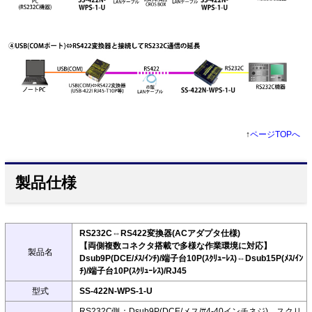
↑
ページTOPへ
製品仕様
RS232C⇔RS422変換器(ACアダプタ仕様)
【両側複数コネクタ搭載で多様な作業環境に対応】
製品名
Dsub9P(DCE/ﾒｽ/ｲﾝﾁ)/端子台10P(ｽｸﾘｭｰﾚｽ)⇔Dsub15P(ﾒｽ/ｲﾝ
ﾁ)/端子台10P(ｽｸﾘｭｰﾚｽ)/RJ45
型式
SS-422N-WPS-1-U
RS232C側：Dsub9P(DCE/メス/#4-40インチネジ)、スクリ