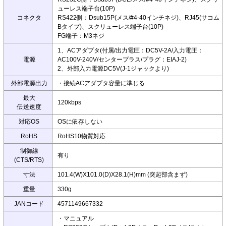
ューレス端子台(10P)
コネクタ
RS422側：Dsub15P(メス/#4-40インチネジ)、RJ45(サコム
Bタイプ)、スクリューレス端子台(10P)
FG端子：M3ネジ
1、ACアダプタ(付属/出力電圧：DC5V-2A/入力電圧：
電源
AC100V-240V/センタープラス/プラグ：EIAJ-2)
2、外部入力電源DC5V(J-1ジャックより)
外部電源出力
・接続ACアダプタ容量に準じる
最大
120kbps
伝送速度
対応OS
OSに依存しない
RoHS
RoHS10物質対応
制御線
有り
(CTS/RTS)
寸法
101.4(W)X101.0(D)X28.1(H)mm (突起部含まず)
重量
330g
JANコード
4571149667332
・マニュアル