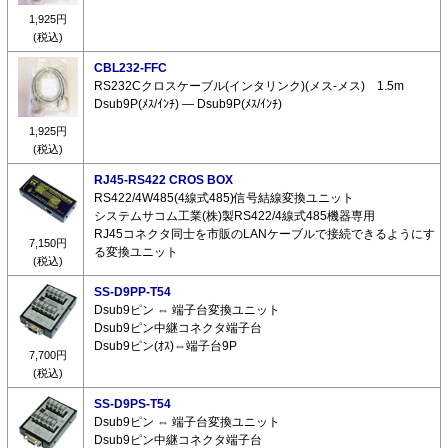
1,925円
(税込)
CBL232-FFC
RS232Cクロスケーブル(インタリンク)(メス-メス) 1.5m
Dsub9P(ﾒｽ/ｲﾝﾁ) ― Dsub9P(ﾒｽ/ｲﾝﾁ)
1,925円
(税込)
RJ45-RS422 CROS BOX
RS422/4W485(4線式485)信号結線変換ユニット
システムサコム工業(株)製RS422/4線式485機器専用
RJ45コネクタ同士を市販のLANケーブルで接続できるようにす
7,150円
る変換ユニット
(税込)
SS-D9PP-T54
Dsub9ピン ⇔ 端子台変換ユニット
Dsub9ピン中継コネクタ端子台
Dsub9ピン(ｵｽ)⇔端子台9P
7,700円
(税込)
SS-D9PS-T54
Dsub9ピン ⇔ 端子台変換ユニット
Dsub9ピン中継コネクタ端子台