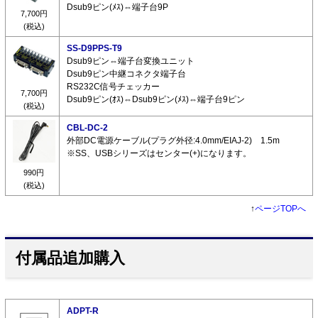
Dsub9ピン(ﾒｽ)⇔端子台9P
7,700円
(税込)
SS-D9PPS-T9
Dsub9ピン⇔端子台変換ユニット
Dsub9ピン中継コネクタ端子台
RS232C信号チェッカー
7,700円
Dsub9ピン(ｵｽ)⇔Dsub9ピン(ﾒｽ)⇔端子台9ピン
(税込)
CBL-DC-2
外部DC電源ケーブル(プラグ外径:4.0mm/EIAJ-2) 1.5m
※SS、USBシリーズはセンター(+)になります。
990円
(税込)
↑
ページTOPへ
付属品追加購入
ADPT-R