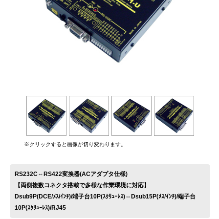
お問い合わせ
※クリックすると画像が切り変わります。
RS232C⇔RS422変換器(ACアダプタ仕様)
【両側複数コネクタ搭載で多様な作業環境に対応】
Dsub9P(DCE/ﾒｽ/ｲﾝﾁ)/端子台10P(ｽｸﾘｭｰﾚｽ)⇔Dsub15P(ﾒｽ/ｲﾝﾁ)/端子台
10P(ｽｸﾘｭｰﾚｽ)/RJ45