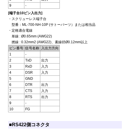
9
-
[端子台10ピン入出力]
・スクリューレス端子台
型番：ML-700-NH-10P (サトーパーツ）または相当品
・定格適合電線
単線 : Ø0.65mm (AWG22)
撚線 : 0.32mm2 (AWG22)、素線径Ø0.12mm以上
ピン番号
信号名称
入出力方向
1
-
2
TxD
出力
3
RxD
入力
4
DSR
入力
5
GND
6
DTR
出力
7
CTS
入力
8
RTS
出力
9
-
10
FG
■RS422側コネクタ