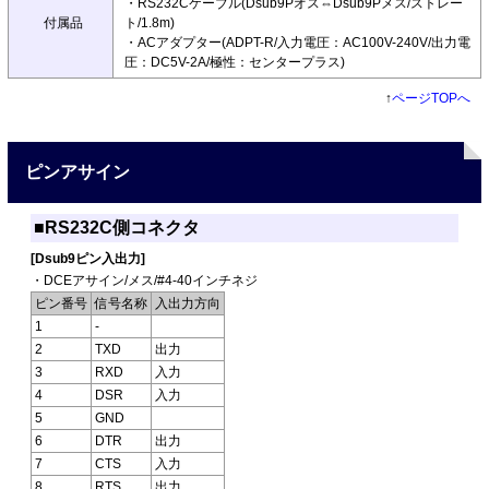
・RS232Cケーブル(Dsub9Pオス⇔Dsub9Pメス/ストレー
付属品
ト/1.8m)
・ACアダプター(ADPT-R/入力電圧：AC100V-240V/出力電
圧：DC5V-2A/極性：センタープラス)
↑
ページTOPへ
ピンアサイン
■RS232C側コネクタ
[Dsub9ピン入出力]
・DCEアサイン/メス/#4-40インチネジ
ピン番号
信号名称
入出力方向
1
-
2
TXD
出力
3
RXD
入力
4
DSR
入力
5
GND
6
DTR
出力
7
CTS
入力
8
RTS
出力