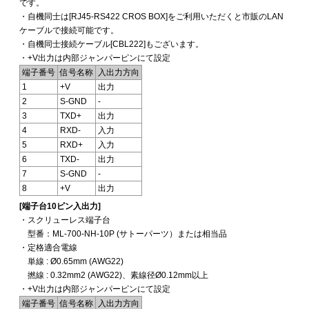
です。
・自機同士は[RJ45-RS422 CROS BOX]をご利用いただくと市販のLAN
ケーブルで接続可能です。
・自機同士接続ケーブル[CBL222]もございます。
・+V出力は内部ジャンパーピンにて設定
端子番号
信号名称
入出力方向
1
+V
出力
2
S-GND
-
3
TXD+
出力
4
RXD-
入力
5
RXD+
入力
6
TXD-
出力
7
S-GND
-
8
+V
出力
[端子台10ピン入出力]
・スクリューレス端子台
型番：ML-700-NH-10P (サトーパーツ）または相当品
・定格適合電線
単線 : Ø0.65mm (AWG22)
撚線 : 0.32mm2 (AWG22)、素線径Ø0.12mm以上
・+V出力は内部ジャンパーピンにて設定
端子番号
信号名称
入出力方向