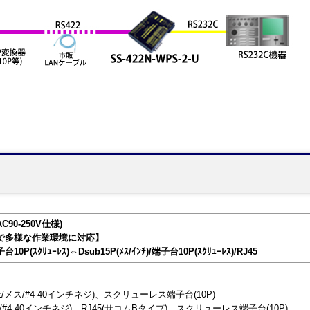
C90-250V仕様)
で多様な作業環境に対応】
子台10P(ｽｸﾘｭｰﾚｽ)⇔Dsub15P(ﾒｽ/ｲﾝﾁ)/端子台10P(ｽｸﾘｭｰﾚｽ)/RJ45
DCE/メス/#4-40インチネジ)、スクリューレス端子台(10P)
メス/#4-40インチネジ)、RJ45(サコムBタイプ)、スクリューレス端子台(10P)