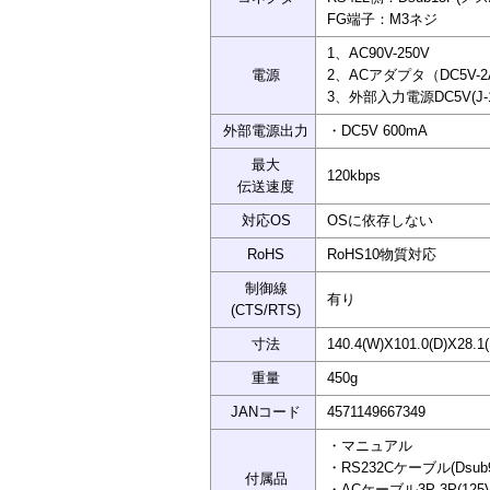
FG端子：M3ネジ
1、AC90V-250V
電源
2、ACアダプタ（DC5V-
3、外部入力電源DC5V(J
外部電源出力
・DC5V 600mA
最大
120kbps
伝送速度
対応OS
OSに依存しない
RoHS
RoHS10物質対応
制御線
有り
(CTS/RTS)
寸法
140.4(W)X101.0(D)X2
重量
450g
JANコード
4571149667349
・マニュアル
・RS232Cケーブル(Dsub
付属品
・ACケーブル3P-3P(12