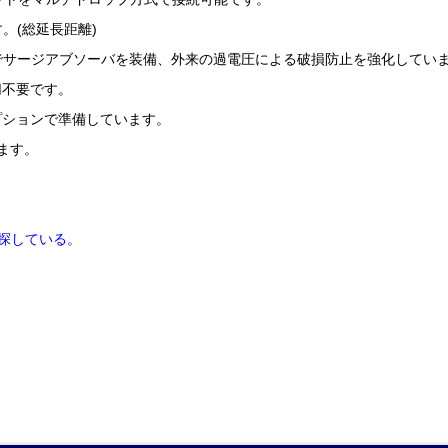
す。(総延長距離)
策でサージアブソーバを装備、外来の過電圧による破損防止を強化してい
切不要です。
プションで準備しています。
ります。
を探している。