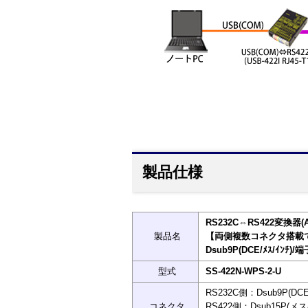
製品仕様
RS232C⇔RS422変換器(A
製品名
【両側複数コネクタ搭載
Dsub9P(DCE/ﾒｽ/ｲﾝﾁ)/端
型式
SS-422N-WPS-2-U
RS232C側：Dsub9P(
コネクタ
RS422側：Dsub15P(