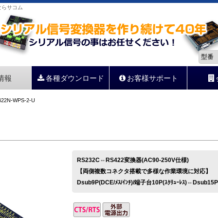
器ならサコム
情報
各種ダウンロード
お客様サポート
422N-WPS-2-U
RS232C⇔RS422変換器(AC90-250V仕様)
【両側複数コネクタ搭載で多様な作業環境に対応】
Dsub9P(DCE/ﾒｽ/ｲﾝﾁ)/端子台10P(ｽｸﾘｭｰﾚｽ)⇔Dsub15P(