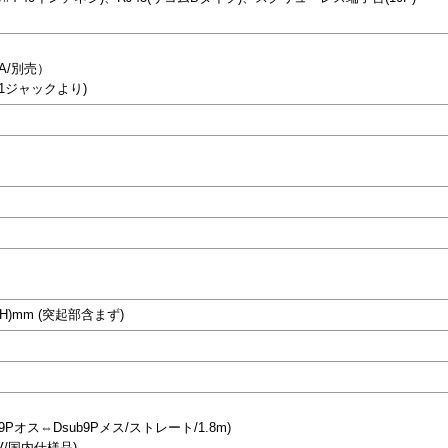
2A/別売）
-1ジャックより)
8.1(H)mm (突起部含まず)
9Pオス⇔Dsub9Pメス/ストレート/1.8m)
5V/国内仕様品)