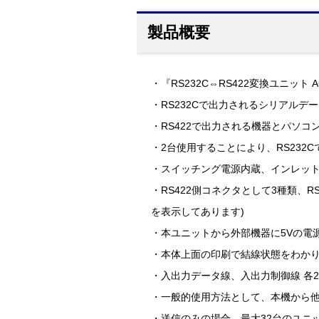
製品概要
・『RS232C⇔RS422変換ユニット A
・RS232Cで出力されるシリアルデ
・RS422で出力される機器とパソコ
・2台使用することにより、RS232
・スイッチング電源内蔵、インレット
・RS422側コネクタとして3種類、
を表示してあります)
・本ユニットから外部機器に5Vの電
・本体上面の印刷で結線状態をわか
・入出力データ線、入出力制御線 各2
・一般的使用方法として、本機から他
・送信のみの場合、最大32台のユニ