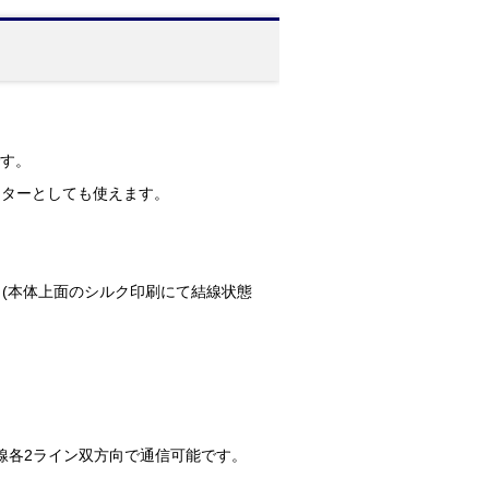
です。
バーターとしても使えます。
。(本体上面のシルク印刷にて結線状態
線各2ライン双方向で通信可能です。