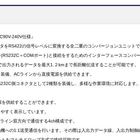
C90V-240V仕様』
ータをRS422の信号レベルに変換する全二重のコンバージョンユニット
ン(RS232C＝COMポート)と接続をするためのインターフェースコン
Cで出力されるデータを最大1.２kmまで長距離伝送することが可能です。
装備、ACラインから直接電源を供給できます。
RS232C側コネクタとして2種類を装備し、多様な作業環境に対応します
源を供給することができます。
りやすく表示しています。
ライン双方向で通信する4ch構成です。
機への1:1送受通信を行います。その際は入出力データ線、入出力制御
ットをマルチドロップ方式で接続可能です。