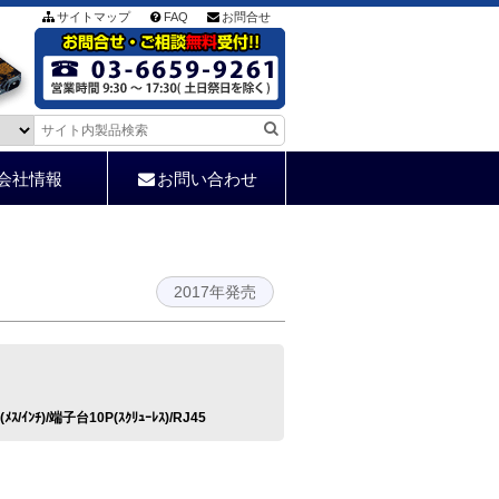
サイトマップ
FAQ
お問合せ
会社情報
お問い合わせ
2017年発売
ﾒｽ/ｲﾝﾁ)/端子台10P(ｽｸﾘｭｰﾚｽ)/RJ45