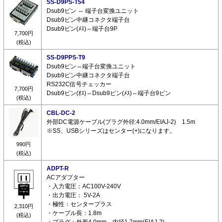
SS-D9PS-T54
Dsub9ピン ⇔ 端子台変換ユニット
Dsub9ピン中継コネクタ端子台
Dsub9ピン(ﾒｽ)⇔端子台9P
7,700円
(税込)
SS-D9PPS-T9
Dsub9ピン⇔端子台変換ユニット
Dsub9ピン中継コネクタ端子台
RS232C信号チェッカー
7,700円
Dsub9ピン(ｵｽ)⇔Dsub9ピン(ﾒｽ)⇔端子台9ピン
(税込)
CBL-DC-2
外部DC電源ケーブル(プラグ外径:4.0mm/EIAJ-2) 1.5m
※SS、USBシリーズはセンター(+)になります。
990円
(税込)
ADPT-R
ACアダプター
・入力電圧：AC100V-240V
・出力電圧： 5V-2A
・極性：センタープラス
2,310円
・ケーブル長：1.8m
(税込)
・プラグ：外形4.0mm 内径1.7mm(EIAJ-2)