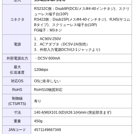
RS232C側：Dsub9P(DCE/メス/#4-40インチネジ)、スクリ
ューレス端子台(10P)
コネクタ
RS422側：Dsub15P(メス/#4-40インチネジ)、RJ45(サコム
Bタイプ)、スクリューレス端子台(10P)
FG端子：M3ネジ
1、AC90V-250V
電源
2、ACアダプタ（DC5V-2A/別売）
3、外部入力電源DC5V(J-1ジャックより)
外部電源出力
・DC5V 600mA
最大
120kbps
伝送速度
対応OS
OSに依存しない
RoHS
RoHS10物質対応
制御線
有り
(CTS/RTS)
寸法
140.4(W)X101.0(D)X28.1(H)mm (突起部含まず)
重量
450g
JANコード
4571149667349