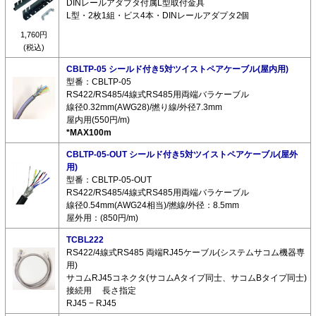
DINレールアダプタ付属L型取付金具
L型・2枚1組・ビス4本・DINレールアダプタ2個
1,760円
(税込)
CBLTP-05 シールド付き5対ツイストペアケーブル(屋内用)
型番：CBLTP-05
RS422/RS485/4線式RS485用両端バラケーブル
線径0.32mm(AWG28)/撚り線/外径7.3mm
屋内用(550円/m)
*MAX100m
CBLTP-05-OUT シールド付き5対ツイストペアケーブル(屋外
用)
型番：CBLTP-05-OUT
RS422/RS485/4線式RS485用両端バラケーブル
線径0.54mm(AWG24相当)/撚線/外径：8.5mm
屋外用：(850円/m)
TCBL222
RS422/4線式RS485 両端RJ45ケーブル(システムサコム機器専
用)
サコムRJ45コネクタ(サコムAタイプ同士、サコムBタイプ同士)
接続用 長さ指定
RJ45 − RJ45