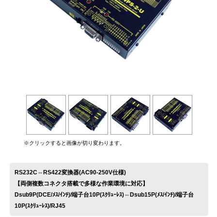
お問い合わせ
※クリックすると画像が切り変わります。
RS232C⇔RS422変換器(AC90-250V仕様)
【両側複数コネクタ搭載で多様な作業環境に対応】
Dsub9P(DCE/ﾒｽ/ｲﾝﾁ)/端子台10P(ｽｸﾘｭｰﾚｽ)⇔Dsub15P(ﾒｽ/ｲﾝﾁ)/端子台
10P(ｽｸﾘｭｰﾚｽ)/RJ45