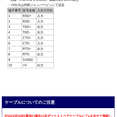
・+V出力は内部ジャンパーピンにて設定
端子番号
信号名称
入出力方向
1
RXD+
入力
2
RXD-
入力
3
TXD+
出力
4
TXD-
出力
5
CTS+
入力
6
CTS-
入力
7
RTS+
出力
8
RTS-
出力
9
S-GND
-
10
+V
出力
ケーブルについてのご注意
RS422/RS485通信の場合は必ずツイストペアケーブルにて±を合せて接続し