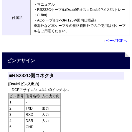
・マニュアル
・RS232Cケーブル(Dsub9Pオス⇔Dsub9Pメス/ストレー
ト/1.8m)
付属品
・ACケーブル3P-3P(125V/国内仕様品)
※海外など本ケーブルの規格範囲外でのご使用は別ケーブ
ルをご用意ください。
↑
ページTOPへ
ピンアサイン
■RS232C側コネクタ
[Dsub9ピン入出力]
・DCEアサイン/メス/#4-40インチネジ
ピン番号
信号名称
入出力方向
1
-
2
TXD
出力
3
RXD
入力
4
DSR
入力
5
GND