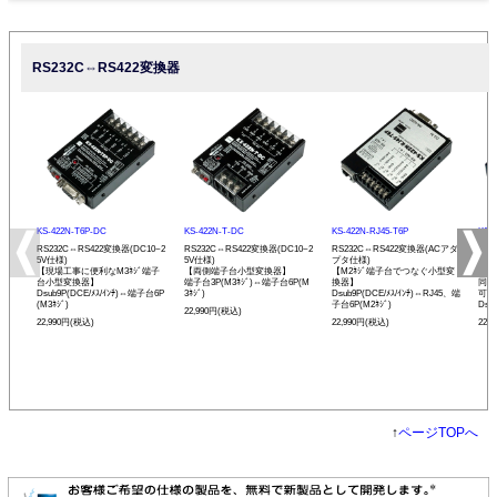
RS232C⇔RS422変換器
KS-422N-T6P-DC
KS-422N-T-DC
KS-422N-RJ45-T6P
KS-
RS232C⇔RS422変換器(DC10~2
RS232C⇔RS422変換器(DC10~2
RS232C⇔RS422変換器(ACアダ
RS
5V仕様)
5V仕様)
プタ仕様)
プタ
【現場工事に便利なM3ﾈｼﾞ端子
【両側端子台小型変換器】
【M2ﾈｼﾞ端子台でつなぐ小型変
【R
台小型変換器】
端子台3P(M3ﾈｼﾞ)⇔端子台6P(M
換器】
同士
Dsub9P(DCE/ﾒｽ/ｲﾝﾁ)⇔端子台6P
3ﾈｼﾞ)
Dsub9P(DCE/ﾒｽ/ｲﾝﾁ)⇔RJ45、端
可能
(M3ﾈｼﾞ)
子台6P(M2ﾈｼﾞ)
Dsu
22,990円(税込)
22,990円(税込)
22,990円(税込)
22,
↑
ページTOPへ