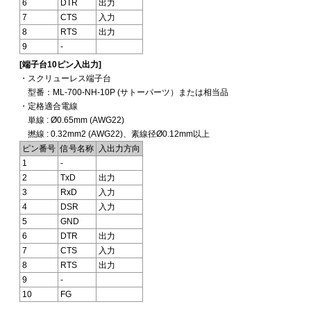
6
DTR
出力
7
CTS
入力
8
RTS
出力
9
-
[端子台10ピン入出力]
・スクリューレス端子台
型番：ML-700-NH-10P (サトーパーツ）または相当品
・定格適合電線
単線 : Ø0.65mm (AWG22)
撚線 : 0.32mm2 (AWG22)、素線径Ø0.12mm以上
ピン番号
信号名称
入出力方向
1
-
2
TxD
出力
3
RxD
入力
4
DSR
入力
5
GND
6
DTR
出力
7
CTS
入力
8
RTS
出力
9
-
10
FG