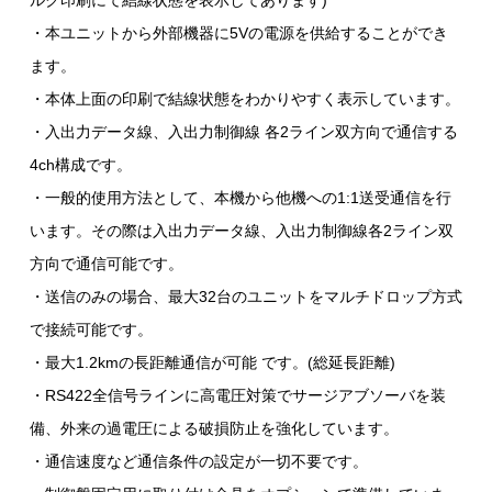
ルク印刷にて結線状態を表示してあります)
・本ユニットから外部機器に5Vの電源を供給することができ
ます。
・本体上面の印刷で結線状態をわかりやすく表示しています。
・入出力データ線、入出力制御線 各2ライン双方向で通信する
4ch構成です。
・一般的使用方法として、本機から他機への1:1送受通信を行
います。その際は入出力データ線、入出力制御線各2ライン双
方向で通信可能です。
・送信のみの場合、最大32台のユニットをマルチドロップ方式
で接続可能です。
・最大1.2kmの長距離通信が可能 です。(総延長距離)
・RS422全信号ラインに高電圧対策でサージアブソーバを装
備、外来の過電圧による破損防止を強化しています。
・通信速度など通信条件の設定が一切不要です。