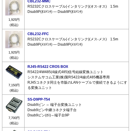
CBL232-MMC
RS232Cクロスケーブル(インタリンク)(オス-オス) 1.5m
Dsub9P(ｵｽ/ｲﾝﾁ) ― Dsub9P(ｵｽ/ｲﾝﾁ)
1,925円
(税込)
CBL232-FFC
RS232Cクロスケーブル(インタリンク)(メス-メス) 1.5m
Dsub9P(ﾒｽ/ｲﾝﾁ) ― Dsub9P(ﾒｽ/ｲﾝﾁ)
1,925円
(税込)
RJ45-RS422 CROS BOX
RS422/4W485(4線式485)信号結線変換ユニット
システムサコム工業(株)製RS422/4線式485機器専用
RJ45コネクタ同士を市販のLANケーブルで接続できるようにす
7,150円
る変換ユニット
(税込)
SS-D9PP-T54
Dsub9ピン ⇔ 端子台変換ユニット
Dsub9ピン中継コネクタ端子台
Dsub9ピン(ｵｽ)⇔端子台9P
7,700円
(税込)