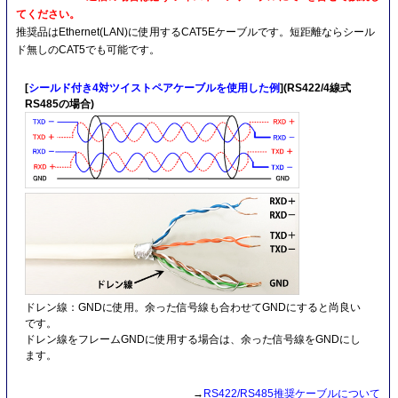
てください。
推奨品はEthernet(LAN)に使用するCAT5Eケーブルです。短距離ならシール
ド無しのCAT5でも可能です。
[
シールド付き4対ツイストペアケーブルを使用した例
](RS422/4線式
RS485の場合)
ドレン線：GNDに使用。余った信号線も合わせてGNDにすると尚良い
です。
ドレン線をフレームGNDに使用する場合は、余った信号線をGNDにし
ます。
→
RS422/RS485推奨ケーブルについて