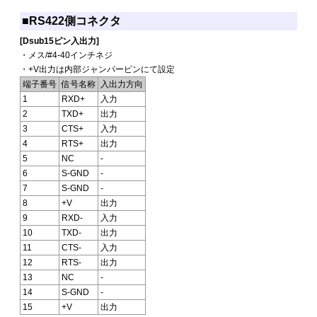
■RS422側コネクタ
[Dsub15ピン入出力]
・メス/#4-40インチネジ
・+V出力は内部ジャンパーピンにて設定
端子番号
信号名称
入出力方向
1
RXD+
入力
2
TXD+
出力
3
CTS+
入力
4
RTS+
出力
5
NC
-
6
S-GND
-
7
S-GND
-
8
+V
出力
9
RXD-
入力
10
TXD-
出力
11
CTS-
入力
12
RTS-
出力
13
NC
-
14
S-GND
-
15
+V
出力