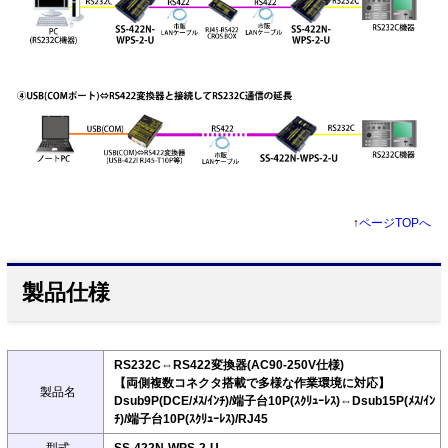
↑
ページTOPへ
製品仕様
RS232C⇔RS422変換器(AC90-250V仕様)
【両側複数コネクタ搭載で多様な作業環境に対応】
製品名
Dsub9P(DCE/ﾒｽ/ｲﾝﾁ)/端子台10P(ｽｸﾘｭｰﾚｽ)⇔Dsub15P(ﾒｽ/ｲﾝ
ﾁ)/端子台10P(ｽｸﾘｭｰﾚｽ)/RJ45
型式
SS-422N-WPS-2-U