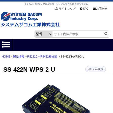
SS-422N-WPS-2-U製品情報｜シリアル信号変換器ならサコム
サイトマップ
FAQ
お問合せ
HOME
>
製品情報
>
RS232C⇔RS422変換器
> SS-422N-WPS-2-U
HOME
SS-422N-WPS-2-U
製品情報
2017年発売
各種ダウンロード
お客様サポート
会社情報