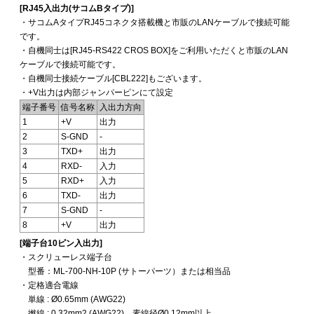
[RJ45入出力(サコムBタイプ)]
・サコムAタイプRJ45コネクタ搭載機と市販のLANケーブルで接続可能
です。
・自機同士は[RJ45-RS422 CROS BOX]をご利用いただくと市販のLAN
ケーブルで接続可能です。
・自機同士接続ケーブル[CBL222]もございます。
・+V出力は内部ジャンパーピンにて設定
端子番号
信号名称
入出力方向
1
+V
出力
2
S-GND
-
3
TXD+
出力
4
RXD-
入力
5
RXD+
入力
6
TXD-
出力
7
S-GND
-
8
+V
出力
[端子台10ピン入出力]
・スクリューレス端子台
型番：ML-700-NH-10P (サトーパーツ）または相当品
・定格適合電線
単線 : Ø0.65mm (AWG22)
撚線 : 0.32mm2 (AWG22)、素線径Ø0.12mm以上