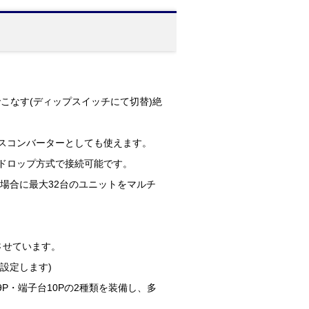
台でこなす(ディップスイッチにて切替)絶
ェースコンバーターとしても使えます。
チドロップ方式で接続可能です。
の場合に最大32台のユニットをマルチ
させています。
設定します)
ub9P・端子台10Pの2種類を装備し、多