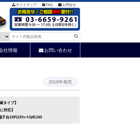
サイトマップ
FAQ
お問合せ
会社情報
お問い合わせ
2018年発売
絶縁タイプ】
境に対応】
端子台10P(ｽｸﾘｭｰﾚｽ)/RJ45