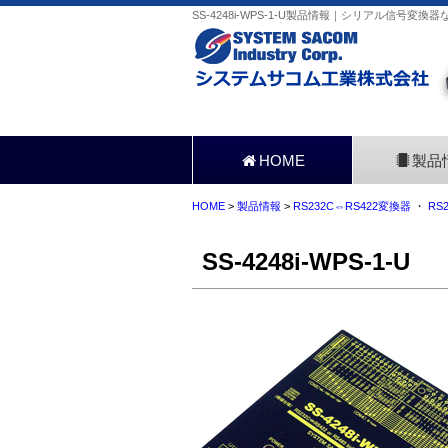
SS-4248i-WPS-1-U製品情報｜シリアル信号変換
HOME
製品
HOME
>
製品情報
>
RS232C⇔RS422変換器
・
RS
SS-4248i-WPS-1-U