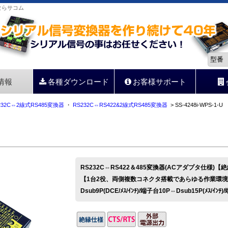
器ならサコム
情報
各種ダウンロード
お客様サポート
232C⇔2線式RS485変換器
・
RS232C⇔RS422&2線式RS485変換器
> SS-4248i-WPS-1-U
RS232C⇔RS422＆485変換器(ACアダプタ仕様)【
【1台2役、両側複数コネクタ搭載であらゆる作業環
Dsub9P(DCE/ﾒｽ/ｲﾝﾁ)/端子台10P⇔Dsub15P(ﾒｽ/ｲﾝﾁ)/