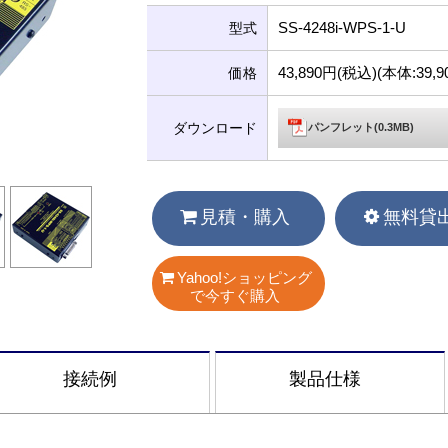
SS-4248i-WPS-1-U
型式
43,890円(税込)(本体:39
価格
ダウンロード
パンフレット(0.3MB)
見積・購入
無料貸
Yahoo!ショッピング
で今すぐ購入
接続例
製品仕様