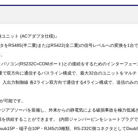
変換ユニット (ACアダプタ仕様)』
タをRS485(半二重)またはRS422(全二重)の信号レベルへの変換を1
す。
器とパソコン(RS232C=COMポート)との接続をするためのインターフ
半二重で双方向に通信するバスライン構成で、最大32台のユニットをマル
線、入出力制御線 各2ライン双方向で通信する4ライン構成で、送信のみ
信が可能です。
インにサージアブソーバを装備し、外来からの静電気による破損事故を極力低減
源を供給することができます。 (内部ジャンパーピンをショートプラグで
てDsub15P・端子台10P・RJ45の3種類、RS-232C側コネクタとしてDs