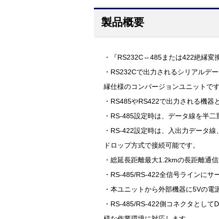
製品概要
・『RS232C⇔485または422絶縁
・RS232Cで出力されるシリアルデー
縁仕様のコンバージョンユニットで
・RS485やRS422で出力される機
・RS-485設定時は、データ線を
・RS-422設定時は、入出力データ
ドロップ方式で接続可能です。
・総延長距離最大1.2kmの長距離通
・RS-485/RS-422全信号ラ
・本ユニットから外部機器に5Vの電
・RS-485/RS-422側コネクタとし
様な作業環境に対応します。