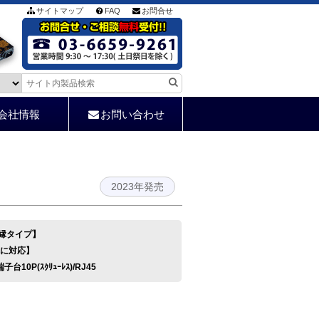
サイトマップ
FAQ
お問合せ
会社情報
お問い合わせ
2023年発売
【絶縁タイプ】
境に対応】
端子台10P(ｽｸﾘｭｰﾚｽ)/RJ45