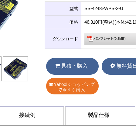
SS-4248i-WPS-2-U
型式
46,310円(税込)(本体:42
価格
ダウンロード
パンフレット(0.3MB)
見積・購入
無料貸
Yahoo!ショッピング
で今すぐ購入
接続例
製品仕様