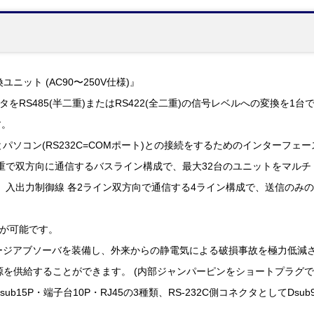
ユニット (AC90〜250V仕様)』
タをRS485(半二重)またはRS422(全二重)の信号レベルへの変換を1
す。
器とパソコン(RS232C=COMポート)との接続をするためのインターフ
半二重で双方向に通信するバスライン構成で、最大32台のユニットをマル
線、入出力制御線 各2ライン双方向で通信する4ライン構成で、送信のみ
信が可能です。
インにサージアブソーバを装備し、外来からの静電気による破損事故を極力低減
源を供給することができます。 (内部ジャンパーピンをショートプラグで
てDsub15P・端子台10P・RJ45の3種類、RS-232C側コネクタとしてDs