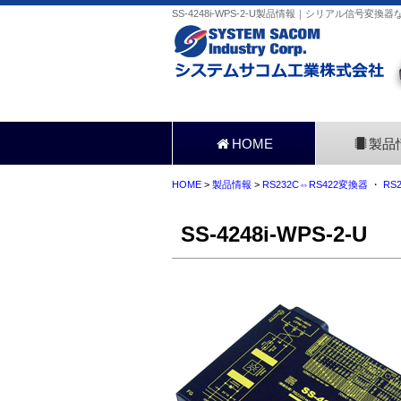
SS-4248i-WPS-2-U製品情報｜シリアル信号変換
HOME
製品
HOME
>
製品情報
>
RS232C⇔RS422変換器
・
RS
SS-4248i-WPS-2-U