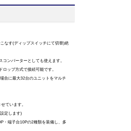
台でこなす(ディップスイッチにて切替)絶
ェースコンバーターとしても使えます。
チドロップ方式で接続可能です。
の場合に最大32台のユニットをマルチ
させています。
設定します)
ub9P・端子台10Pの2種類を装備し、多