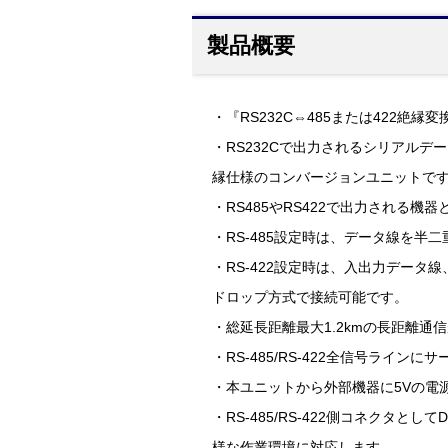
製品概要
・『RS232C⇔485または422絶縁変換
・RS232Cで出力されるシリアルデー
縁仕様のコンバージョンユニットで
・RS485やRS422で出力される機
・RS-485設定時は、データ線を
・RS-422設定時は、入出力データ
ドロップ方式で接続可能です。
・総延長距離最大1.2kmの長距離通
・RS-485/RS-422全信号ラ
・本ユニットから外部機器に5Vの電
・RS-485/RS-422側コネクタとし
様な作業環境に対応します。