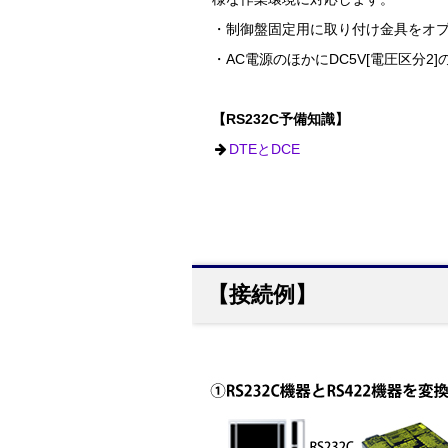
・制御盤固定用に取り付け金具をオ
・AC電源のほかにDC5V[電圧区分
【RS232C予備知識】
DTEとDCE
【接続例】