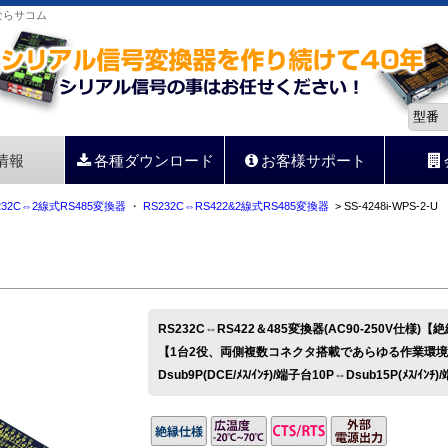
器ならサコム
情報
各種ダウンロード
お客様サポート
232C⇔2線式RS485変換器
・
RS232C⇔RS422&2線式RS485変換器
> SS-4248i-WPS-2-U
RS232C⇔RS422＆485変換器(AC90-250V仕様)
【1台2役、両側複数コネクタ搭載であらゆる作業環
Dsub9P(DCE/ﾒｽ/ｲﾝﾁ)/端子台10P⇔Dsub15P(ﾒｽ/ｲﾝﾁ)/