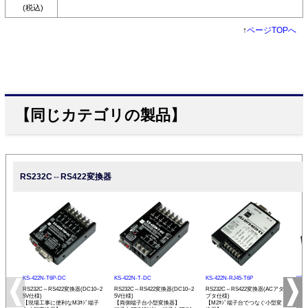
(税込)
↑
ページTOPへ
【同じカテゴリの製品】
RS232C⇔RS422変換器
KS-422N-T6P-DC
KS-422N-T-DC
KS-422N-RJ45-T6P
KS-
RS232C⇔RS422変換器(DC10~2
RS232C⇔RS422変換器(DC10~2
RS232C⇔RS422変換器(ACアダ
RS
5V仕様)
5V仕様)
プタ仕様)
プタ
【現場工事に便利なM3ﾈｼﾞ端子
【両側端子台小型変換器】
【M2ﾈｼﾞ端子台でつなぐ小型変
【R