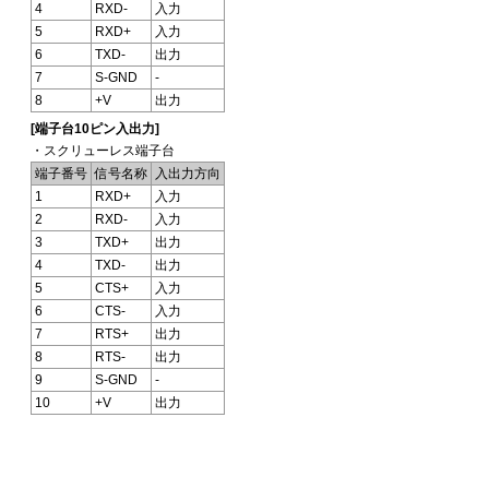
4
RXD-
入力
5
RXD+
入力
6
TXD-
出力
7
S-GND
-
8
+V
出力
[端子台10ピン入出力]
・スクリューレス端子台
端子番号
信号名称
入出力方向
1
RXD+
入力
2
RXD-
入力
3
TXD+
出力
4
TXD-
出力
5
CTS+
入力
6
CTS-
入力
7
RTS+
出力
8
RTS-
出力
9
S-GND
-
10
+V
出力