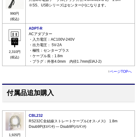
※SS、USBシリーズはセンター(+)になります。
990円
(税込)
ADPT-R
ACアダプター
・入力電圧：AC100V-240V
・出力電圧： 5V-2A
・極性：センタープラス
2,310円
・ケーブル長：1.8m
(税込)
・プラグ：外形4.0mm 内径1.7mm(EIAJ-2)
↑
ページTOPへ
付属品追加購入
CBL232
RS232C全結線ストレートケーブル(オス-メス) 1.8m
Dsub9P(ｵｽ/ｲﾝﾁ) ― Dsub9P(ﾒｽ/ｲﾝﾁ)
1,925円