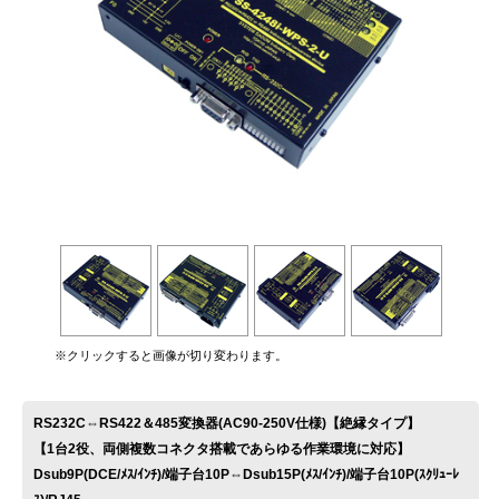
お問い合わせ
※クリックすると画像が切り変わります。
RS232C⇔RS422＆485変換器(AC90-250V仕様)【絶縁タイプ】
【1台2役、両側複数コネクタ搭載であらゆる作業環境に対応】
Dsub9P(DCE/ﾒｽ/ｲﾝﾁ)/端子台10P⇔Dsub15P(ﾒｽ/ｲﾝﾁ)/端子台10P(ｽｸﾘｭｰﾚ