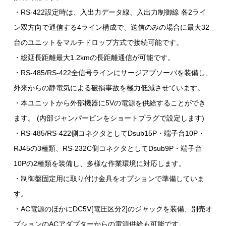
・RS-422設定時は、入出力データ線、入出力制御線 各2ライ
ン双方向で通信する4ライン構成で、送信のみの場合に最大32
台のユニットをマルチドロップ方式で接続可能です。
・総延長距離最大1.2kmの長距離通信が可能です。
・RS-485/RS-422全信号ラインにサージアブソーバを装備し、
外来からの静電気による破損事故を極力低減させています。
・本ユニットから外部機器に5Vの電源を供給することができ
ます。 (内部ジャンパーピンをショートプラグで設定します)
・RS-485/RS-422側コネクタとしてDsub15P・端子台10P・
RJ45の3種類、RS-232C側コネクタとしてDsub9P・端子台
10Pの2種類を装備し、多様な作業環境に対応します。
・制御盤固定用に取り付け金具をオプションで準備していま
す。
・AC電源のほかにDC5V[電圧区分2]のジャックを装備、別売オ
プションのACアダプターからの電源供給も可能です。