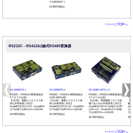
子台6P(M2ﾈｼﾞ)
22,990円(税込)
↑
ページTOPへ
RS232C⇔RS422&2線式RS485変換器
SS-4248WPS-1
SS-4248WPS-2
SS-4248N-WPS-1-U
SS-
RS232C⇔RS422＆485変換器(A
RS232C⇔RS422＆485変換器(A
RS232C⇔RS422＆485変換器(A
RS2
Cアダプタ仕様)
C100-240V仕様)
Cアダプタ仕様)
C90
【1台2役、複数のコネクタで多
【1台2役、複数のコネクタで多
【1台2役、両側複数コネクタ搭
【1
様な作業環境に対応】
様な作業環境に対応】
載であらゆる作業環境に対応】
載で
Dsub9P(DCE/ﾒｽ/ｲﾝﾁ)⇔Dsub9P(ｵ
Dsub9P(DCE/ﾒｽ/ｲﾝﾁ)⇔Dsub9P(ｵ
Dsub9P(DCE/ﾒｽ/ｲﾝﾁ)/端子台10P
Dsu
ｽ/ｲﾝﾁ)/端子台8P(ｽｸﾘｭｰﾚｽ)/RJ45
ｽ/ｲﾝﾁ)/端子台8P(ｽｸﾘｭｰﾚｽ)/RJ45
(ｽｸﾘｭｰﾚｽ)⇔Dsub15P(ﾒｽ/ｲﾝﾁ)/端
(ｽｸﾘ
子台10P(ｽｸﾘｭｰﾚｽ)/RJ45
子台1
34,430円(税込)
36,740円(税込)
36,740円(税込)
39,
↑
ページTOPへ