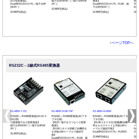
台小型変換器】
端子台3P(M3ﾈｼﾞ)⇔端子台6P(M
換器】
同士
Dsub9P(DCE/ﾒｽ/ｲﾝﾁ)⇔端子台6P
3ﾈｼﾞ)
Dsub9P(DCE/ﾒｽ/ｲﾝﾁ)⇔RJ45、端
可能
(M3ﾈｼﾞ)
子台6P(M2ﾈｼﾞ)
Dsu
22,990円(税込)
22,990円(税込)
22,990円(税込)
22,
↑
ページTOPへ
RS232C⇔2線式RS485変換器
KS-485N-T-DC
KS-485N-RJ45-T6P
KS-485N-RJ45W
KS-
RS232C⇔RS485変換器(DC10~2
RS232C⇔RS485変換器(ACアダ
RS232C⇔RS485変換器(ACアダ
RS
5V仕様)
プタ仕様)
プタ仕様)
プタ
【両側端子台小型変換器】
【M2ﾈｼﾞ端子台でつなぐ小型変
【RJ45コネクタ2口搭載機!自機
【発
端子台3P(M3ﾈｼﾞ)⇔端子台6P(M
換器】
同士もカスケードも市販LANケ
ーモ
3ﾈｼﾞ)
【RJ45コネクタ搭載で自機同士
ーブルで接続可能】
Dsu
を市販LANケーブルで接続可
Dsub9P(DCE/ﾒｽ/ｲﾝﾁ)⇔RJ45X2
ｽ/ﾐﾘ
25,300円(税込)
能】
22,990円(税込)
22,
Dsub9P(DCE/ﾒｽ/ｲﾝﾁ)⇔RJ45、端