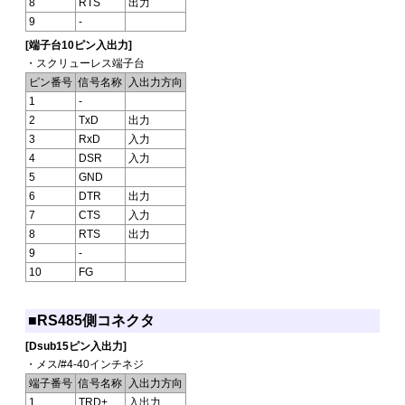
8
RTS
出力
9
-
[端子台10ピン入出力]
・スクリューレス端子台
ピン番号
信号名称
入出力方向
1
-
2
TxD
出力
3
RxD
入力
4
DSR
入力
5
GND
6
DTR
出力
7
CTS
入力
8
RTS
出力
9
-
10
FG
■RS485側コネクタ
[Dsub15ピン入出力]
・メス/#4-40インチネジ
端子番号
信号名称
入出力方向
1
TRD+
入出力