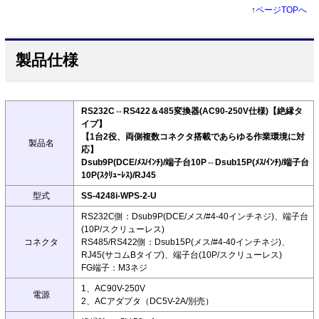
↑
ページTOPへ
製品仕様
RS232C⇔RS422＆485変換器(AC90-250V仕様)【絶縁タ
イプ】
【1台2役、両側複数コネクタ搭載であらゆる作業環境に対
製品名
応】
Dsub9P(DCE/ﾒｽ/ｲﾝﾁ)/端子台10P⇔Dsub15P(ﾒｽ/ｲﾝﾁ)/端子台
10P(ｽｸﾘｭｰﾚｽ)/RJ45
型式
SS-4248i-WPS-2-U
RS232C側：Dsub9P(DCE/メス/#4-40インチネジ)、端子台
(10P/スクリューレス)
コネクタ
RS485/RS422側：Dsub15P(メス/#4-40インチネジ)、
RJ45(サコムBタイプ)、端子台(10P/スクリューレス)
FG端子：M3ネジ
1、AC90V-250V
電源
2、ACアダプタ（DC5V-2A/別売）