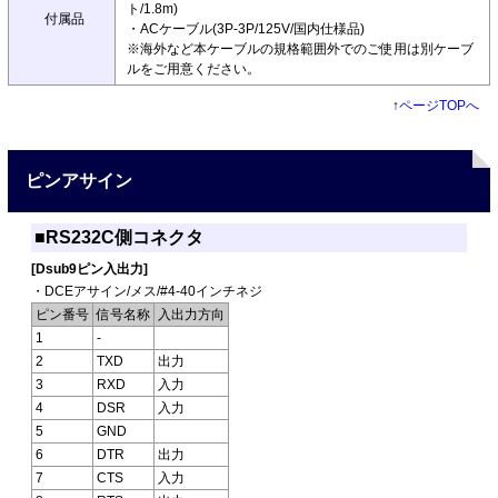
ト/1.8m)
付属品
・ACケーブル(3P-3P/125V/国内仕様品)
※海外など本ケーブルの規格範囲外でのご使用は別ケーブ
ルをご用意ください。
↑
ページTOPへ
ピンアサイン
■RS232C側コネクタ
[Dsub9ピン入出力]
・DCEアサイン/メス/#4-40インチネジ
ピン番号
信号名称
入出力方向
1
-
2
TXD
出力
3
RXD
入力
4
DSR
入力
5
GND
6
DTR
出力
7
CTS
入力