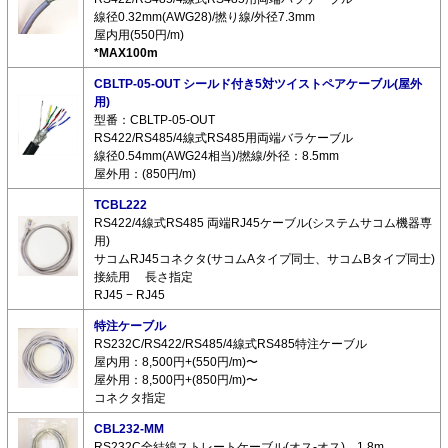
線径0.32mm(AWG28)/撚り線/外径7.3mm
屋内用(550円/m)
*MAX100m
CBLTP-05-OUT シールド付き5対ツイストペアケーブル(屋外
用)
型番：CBLTP-05-OUT
RS422/RS485/4線式RS485用両端バラケーブル
線径0.54mm(AWG24相当)/撚線/外径：8.5mm
屋外用：(850円/m)
TCBL222
RS422/4線式RS485 両端RJ45ケーブル(システムサコム機器専
用)
サコムRJ45コネクタ(サコムAタイプ同士、サコムBタイプ同士)
接続用 長さ指定
RJ45 − RJ45
特注ケーブル
RS232C/RS422/RS485/4線式RS485特注ケーブル
屋内用：8,500円+(550円/m)〜
屋外用：8,500円+(850円/m)〜
コネクタ指定
CBL232-MM
RS232C全結線ストレートケーブル(オス-オス) 1.8m