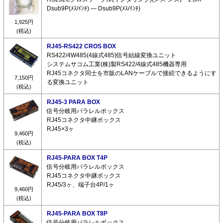
Dsub9P(ﾒｽ/ｲﾝﾁ) ― Dsub9P(ﾒｽ/ｲﾝﾁ)
1,925円
(税込)
RJ45-RS422 CROS BOX
RS422/4W485(4線式485)信号結線変換ユニット
システムサコム工業(株)製RS422/4線式485機器専用
RJ45コネクタ同士を市販のLANケーブルで接続できるようにす
7,150円
る変換ユニット
(税込)
RJ45-3 PARA BOX
信号分岐用パラレルボックス
RJ45コネクタ中継ボックス
RJ45×3ヶ
9,460円
(税込)
RJ45-PARA BOX T4P
信号分岐用パラレルボックス
RJ45コネクタ中継ボックス
RJ45/3ヶ、端子台4P/1ヶ
9,460円
(税込)
RJ45-PARA BOX T8P
信号分岐用パラレルボックス