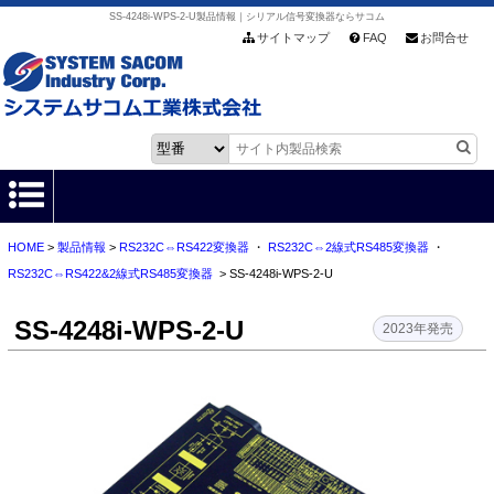
SS-4248i-WPS-2-U製品情報｜シリアル信号変換器ならサコム
サイトマップ
FAQ
お問合せ
HOME
>
製品情報
>
RS232C⇔RS422変換器
・
RS232C⇔2線式RS485変換器
・
HOME
RS232C⇔RS422&2線式RS485変換器
> SS-4248i-WPS-2-U
製品情報
SS-4248i-WPS-2-U
2023年発売
各種ダウンロード
お客様サポート
会社情報