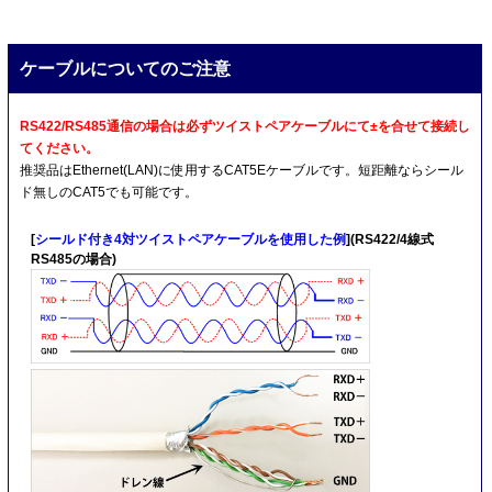
ケーブルについてのご注意
RS422/RS485通信の場合は必ずツイストペアケーブルにて±を合せて接続し
てください。
推奨品はEthernet(LAN)に使用するCAT5Eケーブルです。短距離ならシール
ド無しのCAT5でも可能です。
[
シールド付き4対ツイストペアケーブルを使用した例
](RS422/4線式
RS485の場合)