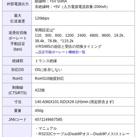
絶縁時：+5V 50mA
外部電源出力
非絶縁時：+5V（入力電源電流容量-200mA）
最大
120kbps
伝送速度
初期設定は*
送受信切換
110、300、600、1200、2400、4800、9600、19.2k、
ボーレート
38.4k、76.8k、*115.2k
手動設定
※RS485の送信と受信の切換タイミング
(bps)
→
設定可能ボーレート機種別一覧
絶縁部
トランス絶縁
対応OS
OSに依存しない
RoHS
RoHS10物質対応
制御線
422側
(CTS/RTS)
寸法
140.4(W)X101.0(D)X28.1(H)mm (突起部含まず)
重量
450g
JANコード
4571149667585
・マニュアル
・RS232Cケーブル(Dsub9Pオス⇔Dsub9Pメス/ストレー