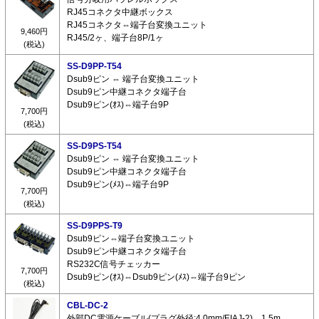
RJ45コネクタ中継ボックス
RJ45コネクタ⇔端子台変換ユニット
9,460円
RJ45/2ヶ、端子台8P/1ヶ
(税込)
SS-D9PP-T54
Dsub9ピン ⇔ 端子台変換ユニット
Dsub9ピン中継コネクタ端子台
Dsub9ピン(ｵｽ)⇔端子台9P
7,700円
(税込)
SS-D9PS-T54
Dsub9ピン ⇔ 端子台変換ユニット
Dsub9ピン中継コネクタ端子台
Dsub9ピン(ﾒｽ)⇔端子台9P
7,700円
(税込)
SS-D9PPS-T9
Dsub9ピン⇔端子台変換ユニット
Dsub9ピン中継コネクタ端子台
RS232C信号チェッカー
7,700円
Dsub9ピン(ｵｽ)⇔Dsub9ピン(ﾒｽ)⇔端子台9ピン
(税込)
CBL-DC-2
外部DC電源ケーブル(プラグ外径:4.0mm/EIAJ-2) 1.5m