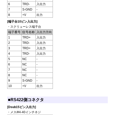
6
TRD-
入出力
7
S-GND
-
8
+V
出力
[端子台10ピン入出力]
・スクリューレス端子台
端子番号
信号名称
入出力方向
1
TRD+
入出力
2
TRD-
入出力
3
TRD+
入出力
4
TRD-
入出力
5
NC
-
6
NC
-
7
NC
-
8
NC
-
9
S-GND
-
10
+V
出力
■RS422側コネクタ
[Dsub15ピン入出力]
・メス/#4-40インチネジ