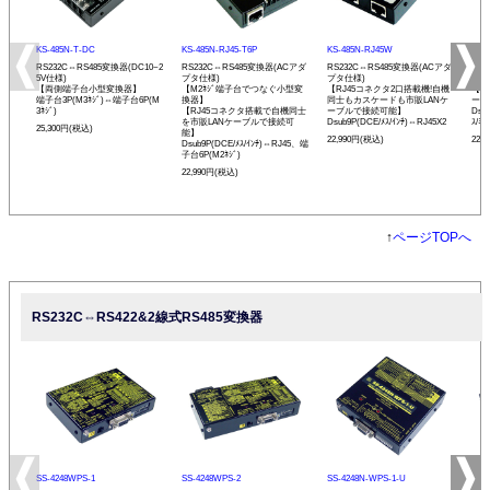
KS-485N-T-DC
KS-485N-RJ45-T6P
KS-485N-RJ45W
KS-
RS232C⇔RS485変換器(DC10~2
RS232C⇔RS485変換器(ACアダ
RS232C⇔RS485変換器(ACアダ
RS
5V仕様)
プタ仕様)
プタ仕様)
プタ
【両側端子台小型変換器】
【M2ﾈｼﾞ端子台でつなぐ小型変
【RJ45コネクタ2口搭載機!自機
【発
端子台3P(M3ﾈｼﾞ)⇔端子台6P(M
換器】
同士もカスケードも市販LANケ
ーモ
3ﾈｼﾞ)
【RJ45コネクタ搭載で自機同士
ーブルで接続可能】
Dsu
を市販LANケーブルで接続可
Dsub9P(DCE/ﾒｽ/ｲﾝﾁ)⇔RJ45X2
ｽ/ﾐﾘ
25,300円(税込)
能】
22,990円(税込)
22,
Dsub9P(DCE/ﾒｽ/ｲﾝﾁ)⇔RJ45、端
子台6P(M2ﾈｼﾞ)
22,990円(税込)
↑
ページTOPへ
RS232C⇔RS422&2線式RS485変換器
SS-4248WPS-1
SS-4248WPS-2
SS-4248N-WPS-1-U
SS-