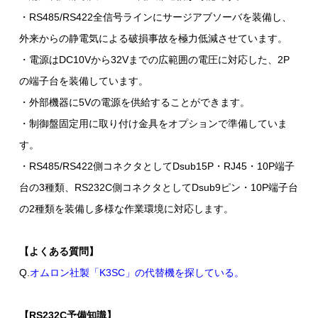
・RS485/RS422全信号ラインにサージアブソーバを装備し、
外来からの静電気による破損事故を極力低減させています。
・電源はDC10Vから32Vまでの広範囲の電圧に対応した、2P
の端子台を装備しています。
・外部機器に5Vの電源を供給することができます。
・制御盤固定用に取り付け金具をオプションで準備していま
す。
・RS485/RS422側コネクタとしてDsub15P・RJ45・10P端子
台の3種類、RS232C側コネクタとしてDsub9ピン・10P端子台
の2種類を装備し多様な作業環境に対応します。
【よくある質問】
Q.
オムロン社製「K3SC」の代替機を探している。
【RS232C予備知識】