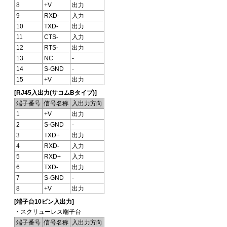
8
+V
出力
9
RXD-
入力
10
TXD-
出力
11
CTS-
入力
12
RTS-
出力
13
NC
-
14
S-GND
-
15
+V
出力
[RJ45入出力(サコムBタイプ)]
端子番号
信号名称
入出力方向
1
+V
出力
2
S-GND
-
3
TXD+
出力
4
RXD-
入力
5
RXD+
入力
6
TXD-
出力
7
S-GND
-
8
+V
出力
[端子台10ピン入出力]
・スクリューレス端子台
端子番号
信号名称
入出力方向