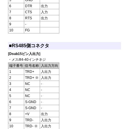
6
DTR
出力
7
CTS
入力
8
RTS
出力
9
-
10
FG
■RS485側コネクタ
[Dsub15ピン入出力]
・メス/#4-40インチネジ
端子番号
信号名称
入出力方向
1
TRD+
入出力
2
TRD+ ※
入出力
3
NC
-
4
NC
-
5
NC
-
6
S-GND
-
7
S-GND
-
8
+V
出力
9
TRD-
入出力
10
TRD- ※
入出力