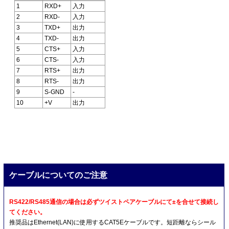
1
RXD+
入力
2
RXD-
入力
3
TXD+
出力
4
TXD-
出力
5
CTS+
入力
6
CTS-
入力
7
RTS+
出力
8
RTS-
出力
9
S-GND
-
10
+V
出力
ケーブルについてのご注意
RS422/RS485通信の場合は必ずツイストペアケーブルにて±を合せて接続し
てください。
推奨品はEthernet(LAN)に使用するCAT5Eケーブルです。短距離ならシール