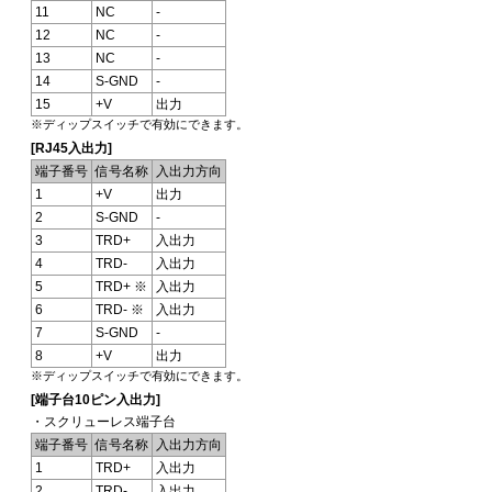
11
NC
-
12
NC
-
13
NC
-
14
S-GND
-
15
+V
出力
※ディップスイッチで有効にできます。
[RJ45入出力]
端子番号
信号名称
入出力方向
1
+V
出力
2
S-GND
-
3
TRD+
入出力
4
TRD-
入出力
5
TRD+ ※
入出力
6
TRD- ※
入出力
7
S-GND
-
8
+V
出力
※ディップスイッチで有効にできます。
[端子台10ピン入出力]
・スクリューレス端子台
端子番号
信号名称
入出力方向
1
TRD+
入出力
2
TRD-
入出力