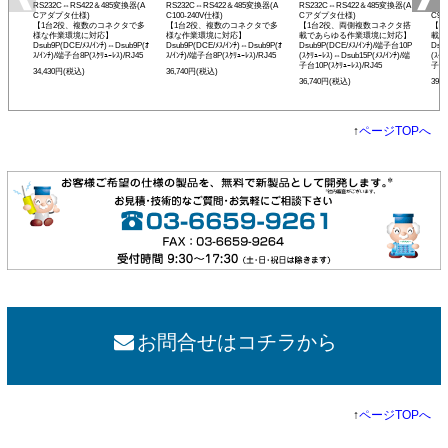
RS232C⇔RS422＆485変換器(A
RS232C⇔RS422＆485変換器(A
RS232C⇔RS422＆485変換器(A
RS2
Cアダプタ仕様)
C100-240V仕様)
Cアダプタ仕様)
C90
【1台2役、複数のコネクタで多
【1台2役、複数のコネクタで多
【1台2役、両側複数コネクタ搭
【1
様な作業環境に対応】
様な作業環境に対応】
載であらゆる作業環境に対応】
載で
Dsub9P(DCE/ﾒｽ/ｲﾝﾁ)⇔Dsub9P(ｵ
Dsub9P(DCE/ﾒｽ/ｲﾝﾁ)⇔Dsub9P(ｵ
Dsub9P(DCE/ﾒｽ/ｲﾝﾁ)/端子台10P
Dsu
ｽ/ｲﾝﾁ)/端子台8P(ｽｸﾘｭｰﾚｽ)/RJ45
ｽ/ｲﾝﾁ)/端子台8P(ｽｸﾘｭｰﾚｽ)/RJ45
(ｽｸﾘｭｰﾚｽ)⇔Dsub15P(ﾒｽ/ｲﾝﾁ)/端
(ｽｸﾘ
子台10P(ｽｸﾘｭｰﾚｽ)/RJ45
子台1
34,430円(税込)
36,740円(税込)
36,740円(税込)
39,
↑
ページTOPへ
お問合せはコチラから
↑
ページTOPへ