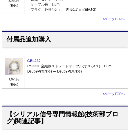
2,310円
・ケーブル長：1.8m
(税込)
・プラグ：外形4.0mm 内径1.7mm(EIAJ-2)
↑
ページTOPへ
付属品追加購入
CBL232
RS232C全結線ストレートケーブル(オス-メス) 1.8m
Dsub9P(ｵｽ/ｲﾝﾁ) ― Dsub9P(ﾒｽ/ｲﾝﾁ)
1,925円
(税込)
↑
ページTOPへ
【シリアル信号専門情報館(技術部ブロ
グ)関連記事】