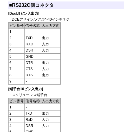
■RS232C側コネクタ
[Dsub9ピン入出力]
・DCEアサイン/メス/#4-40インチネジ
ピン番号
信号名称
入出力方向
1
-
2
TXD
出力
3
RXD
入力
4
DSR
入力
5
GND
6
DTR
出力
7
CTS
入力
8
RTS
出力
9
-
[端子台10ピン入出力]
・スクリューレス端子台
ピン番号
信号名称
入出力方向
1
-
2
TxD
出力
3
RxD
入力
4
DSR
入力
5
GND