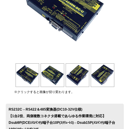
お問い合わせ
※クリックすると画像が切り変わります。
RS232C⇔RS422＆485変換器(DC10-32V仕様)
【1台2役、両側複数コネクタ搭載であらゆる作業環境に対応】
Dsub9P(DCE/ﾒｽ/ｲﾝﾁ)/端子台10P(ｽｸﾘｭｰﾚｽ)⇔Dsub15P(ﾒｽ/ｲﾝﾁ)/端子台