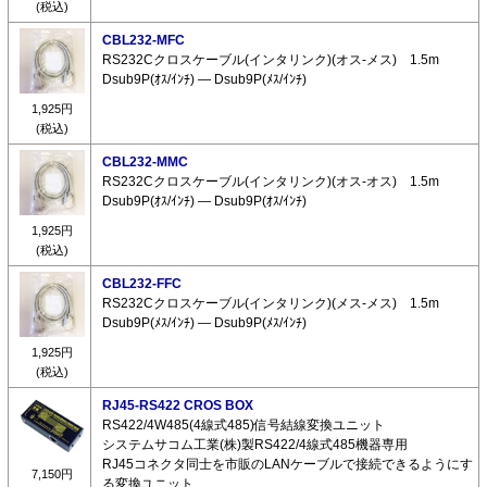
(税込)
CBL232-MFC
RS232Cクロスケーブル(インタリンク)(オス-メス) 1.5m
Dsub9P(ｵｽ/ｲﾝﾁ) ― Dsub9P(ﾒｽ/ｲﾝﾁ)
1,925円
(税込)
CBL232-MMC
RS232Cクロスケーブル(インタリンク)(オス-オス) 1.5m
Dsub9P(ｵｽ/ｲﾝﾁ) ― Dsub9P(ｵｽ/ｲﾝﾁ)
1,925円
(税込)
CBL232-FFC
RS232Cクロスケーブル(インタリンク)(メス-メス) 1.5m
Dsub9P(ﾒｽ/ｲﾝﾁ) ― Dsub9P(ﾒｽ/ｲﾝﾁ)
1,925円
(税込)
RJ45-RS422 CROS BOX
RS422/4W485(4線式485)信号結線変換ユニット
システムサコム工業(株)製RS422/4線式485機器専用
RJ45コネクタ同士を市販のLANケーブルで接続できるようにす
7,150円
る変換ユニット