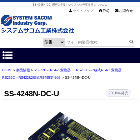
SS-4248N-DC-U製品情報｜シリアル信号変換器ならサコム
サイトマップ
FAQ
お問合せ
HOME
>
製品情報
>
RS232C⇔RS422変換器
・
RS232C⇔2線式RS485変換器
・
HOME
RS232C⇔RS422&2線式RS485変換器
> SS-4248N-DC-U
製品情報
SS-4248N-DC-U
2018年発売
各種ダウンロード
お客様サポート
会社情報