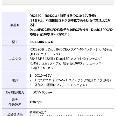
RS232C⇔RS422＆485変換器(DC10-32V仕様)
【1台2役、両側複数コネクタ搭載であらゆる作業環境に対
製品名
応】
Dsub9P(DCE/ﾒｽ/ｲﾝﾁ)/端子台10P(ｽｸﾘｭｰﾚｽ)⇔Dsub15P(ﾒｽ/ｲﾝ
ﾁ)/端子台10P(ｽｸﾘｭｰﾚｽ)/RJ45
型式
SS-4248N-DC-U
RS232C側：Dsub9P(DCE/メス/#4-40インチネジ)、端子台
(10P/スクリューレス)
コネクタ
RS485/RS422側：Dsub15P(メス/#4-40インチネジ)、
RJ45(サコムBタイプ)、端子台(10P/スクリューレス)
FG端子：M3ネジ
1、DC10〜32V
電源
2、ACアダプタ（DC5V-2A/スイッチング電源タイプ/別売）
3、外部入力電源DC5V(J-1ジャックより)
外部電源出力
・DC5V 600mA
最大
120kbps
伝送速度
初期設定は*
送受信切換