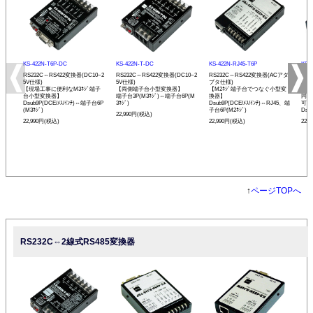
KS-422N-T6P-DC
KS-422N-T-DC
KS-422N-RJ45-T6P
KS-
RS232C⇔RS422変換器(DC10~2
RS232C⇔RS422変換器(DC10~2
RS232C⇔RS422変換器(ACアダ
RS
5V仕様)
5V仕様)
プタ仕様)
プタ
【現場工事に便利なM3ﾈｼﾞ端子
【両側端子台小型変換器】
【M2ﾈｼﾞ端子台でつなぐ小型変
【R
台小型変換器】
端子台3P(M3ﾈｼﾞ)⇔端子台6P(M
換器】
同士
Dsub9P(DCE/ﾒｽ/ｲﾝﾁ)⇔端子台6P
3ﾈｼﾞ)
Dsub9P(DCE/ﾒｽ/ｲﾝﾁ)⇔RJ45、端
可能
(M3ﾈｼﾞ)
子台6P(M2ﾈｼﾞ)
Dsu
22,990円(税込)
22,990円(税込)
22,990円(税込)
22,
↑
ページTOPへ
RS232C⇔2線式RS485変換器