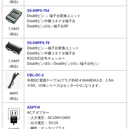
(税込)
SS-D9PS-T54
Dsub9ピン ⇔ 端子台変換ユニット
Dsub9ピン中継コネクタ端子台
Dsub9ピン(ﾒｽ)⇔端子台9P
7,700円
(税込)
SS-D9PPS-T9
Dsub9ピン⇔端子台変換ユニット
Dsub9ピン中継コネクタ端子台
RS232C信号チェッカー
7,700円
Dsub9ピン(ｵｽ)⇔Dsub9ピン(ﾒｽ)⇔端子台9ピン
(税込)
CBL-DC-2
外部DC電源ケーブル(プラグ外径:4.0mm/EIAJ-2) 1.5m
※SS、USBシリーズはセンター(+)になります。
990円
(税込)
ADPT-R
ACアダプター
・入力電圧：AC100V-240V
・出力電圧： 5V-2A
・極性：センタープラス