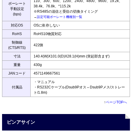
110、300、600、1200、2400、4800、9600、19.2k、
ボーレート
38.4k、76.8k、*115.2k
手動設定
※RS485の送信と受信の切換タイミング
(bps)
→
設定可能ボーレート機種別一覧
対応OS
OSに依存しない
RoHS
RoHS10物質対応
制御線
422側
(CTS/RTS)
寸法
140.4(W)X101.0(D)X28.1(H)mm (突起部含まず)
重量
430g
JANコード
4571149667561
・マニュアル
付属品
・RS232Cケーブル(Dsub9Pオス⇔Dsub9Pメス/ストレー
ト/1.8m)
↑
ページTOPへ
ピンアサイン