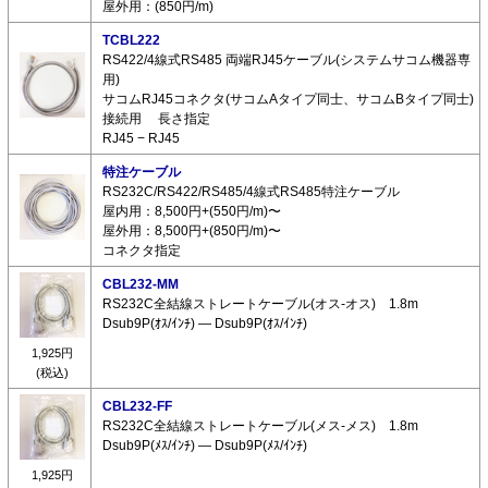
屋外用：(850円/m)
TCBL222
RS422/4線式RS485 両端RJ45ケーブル(システムサコム機器専
用)
サコムRJ45コネクタ(サコムAタイプ同士、サコムBタイプ同士)
接続用 長さ指定
RJ45 − RJ45
特注ケーブル
RS232C/RS422/RS485/4線式RS485特注ケーブル
屋内用：8,500円+(550円/m)〜
屋外用：8,500円+(850円/m)〜
コネクタ指定
CBL232-MM
RS232C全結線ストレートケーブル(オス-オス) 1.8m
Dsub9P(ｵｽ/ｲﾝﾁ) ― Dsub9P(ｵｽ/ｲﾝﾁ)
1,925円
(税込)
CBL232-FF
RS232C全結線ストレートケーブル(メス-メス) 1.8m
Dsub9P(ﾒｽ/ｲﾝﾁ) ― Dsub9P(ﾒｽ/ｲﾝﾁ)
1,925円