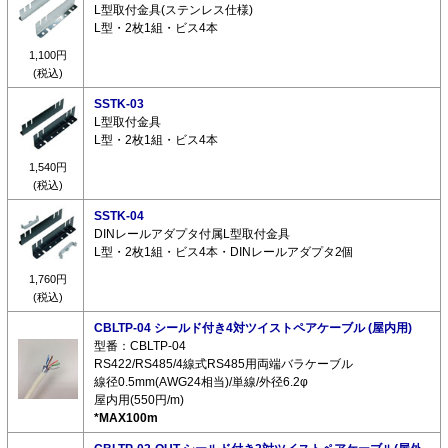
L型取付金具(ステンレス仕様)
L型・2枚1組・ビス4本
1,100円
(税込)
SSTK-03
L型取付金具
L型・2枚1組・ビス4本
1,540円
(税込)
SSTK-04
DINレールアダプタ付属L型取付金具
L型・2枚1組・ビス4本・DINレールアダプタ2個
1,760円
(税込)
CBLTP-04 シールド付き4対ツイストペアケーブル (屋内用)
型番：CBLTP-04
RS422/RS485/4線式RS485用両端バラケーブル
線径0.5mm(AWG24相当)/単線/外径6.2φ
屋内用(550円/m)
*MAX100m