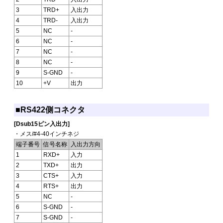
3
TRD+
入出力
4
TRD-
入出力
5
NC
-
6
NC
-
7
NC
-
8
NC
-
9
S-GND
-
10
+V
出力
■RS422側コネクタ
[Dsub15ピン入出力]
・メス/#4-40インチネジ
端子番号
信号名称
入出力方向
1
RXD+
入力
2
TXD+
出力
3
CTS+
入力
4
RTS+
出力
5
NC
-
6
S-GND
-
7
S-GND
-