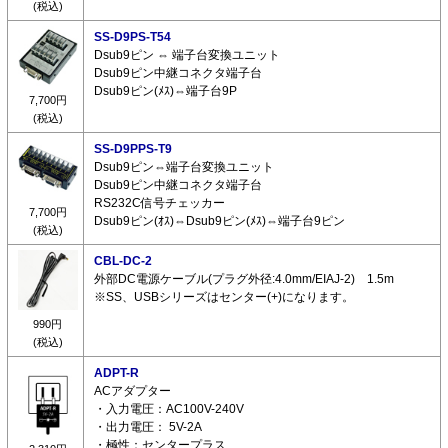
(税込)
SS-D9PS-T54
Dsub9ピン ⇔ 端子台変換ユニット
Dsub9ピン中継コネクタ端子台
Dsub9ピン(ﾒｽ)⇔端子台9P
7,700円
(税込)
SS-D9PPS-T9
Dsub9ピン⇔端子台変換ユニット
Dsub9ピン中継コネクタ端子台
RS232C信号チェッカー
7,700円
Dsub9ピン(ｵｽ)⇔Dsub9ピン(ﾒｽ)⇔端子台9ピン
(税込)
CBL-DC-2
外部DC電源ケーブル(プラグ外径:4.0mm/EIAJ-2) 1.5m
※SS、USBシリーズはセンター(+)になります。
990円
(税込)
ADPT-R
ACアダプター
・入力電圧：AC100V-240V
・出力電圧： 5V-2A
・極性：センタープラス