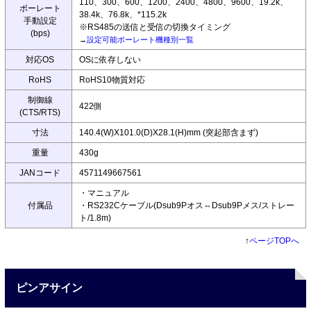
110、300、600、1200、2400、4800、9600、19.2k、
ボーレート
38.4k、76.8k、*115.2k
手動設定
※RS485の送信と受信の切換タイミング
(bps)
→
設定可能ボーレート機種別一覧
対応OS
OSに依存しない
RoHS
RoHS10物質対応
制御線
422側
(CTS/RTS)
寸法
140.4(W)X101.0(D)X28.1(H)mm (突起部含まず)
重量
430g
JANコード
4571149667561
・マニュアル
付属品
・RS232Cケーブル(Dsub9Pオス⇔Dsub9Pメス/ストレー
ト/1.8m)
↑
ページTOPへ
ピンアサイン