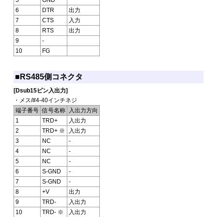
6
DTR
出力
7
CTS
入力
8
RTS
出力
9
-
10
FG
■RS485側コネクタ
[Dsub15ピン入出力]
・メス/#4-40インチネジ
端子番号
信号名称
入出力方向
1
TRD+
入出力
2
TRD+ ※
入出力
3
NC
-
4
NC
-
5
NC
-
6
S-GND
-
7
S-GND
-
8
+V
出力
9
TRD-
入出力
10
TRD- ※
入出力