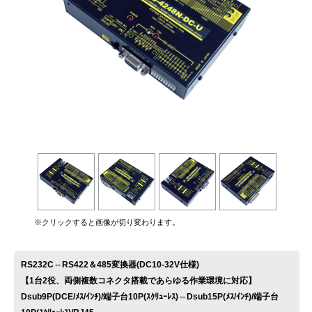
お問い合わせ
※クリックすると画像が切り変わります。
RS232C⇔RS422＆485変換器(DC10-32V仕様)
【1台2役、両側複数コネクタ搭載であらゆる作業環境に対応】
Dsub9P(DCE/ﾒｽ/ｲﾝﾁ)/端子台10P(ｽｸﾘｭｰﾚｽ)⇔Dsub15P(ﾒｽ/ｲﾝﾁ)/端子台