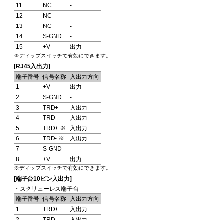
11
NC
-
12
NC
-
13
NC
-
14
S-GND
-
15
+V
出力
※ディップスイッチで有効にできます。
[RJ45入出力]
端子番号
信号名称
入出力方向
1
+V
出力
2
S-GND
-
3
TRD+
入出力
4
TRD-
入出力
5
TRD+ ※
入出力
6
TRD- ※
入出力
7
S-GND
-
8
+V
出力
※ディップスイッチで有効にできます。
[端子台10ピン入出力]
・スクリューレス端子台
端子番号
信号名称
入出力方向
1
TRD+
入出力
2
TRD-
入出力