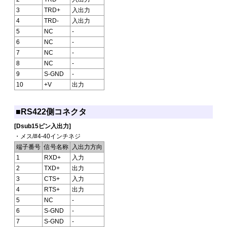
3
TRD+
入出力
4
TRD-
入出力
5
NC
-
6
NC
-
7
NC
-
8
NC
-
9
S-GND
-
10
+V
出力
■RS422側コネクタ
[Dsub15ピン入出力]
・メス/#4-40インチネジ
端子番号
信号名称
入出力方向
1
RXD+
入力
2
TXD+
出力
3
CTS+
入力
4
RTS+
出力
5
NC
-
6
S-GND
-
7
S-GND
-