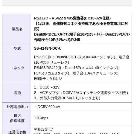
RS232C⇔RS422＆485変換器(DC10-32V仕様)
【1台2役、両側複数コネクタ搭載であらゆる作業環境に対
製品名
応】
Dsub9P(DCE/ﾒｽ/ｲﾝﾁ)/端子台10P(ｽｸﾘｭｰﾚｽ)⇔Dsub15P(ﾒｽ/ｲﾝ
ﾁ)/端子台10P(ｽｸﾘｭｰﾚｽ)/RJ45
型式
SS-4248N-DC-U
RS232C側：Dsub9P(DCE/メス/#4-40インチネジ)、端子台
(10P/スクリューレス)
コネクタ
RS485/RS422側：Dsub15P(メス/#4-40インチネジ)、
RJ45(サコムBタイプ)、端子台(10P/スクリューレス)
FG端子：M3ネジ
1、DC10〜32V
電源
2、ACアダプタ（DC5V-2A/スイッチング電源タイプ/別売）
3、外部入力電源DC5V(J-1ジャックより)
外部電源出力
・DC5V 600mA
最大
120kbps
伝送速度
初期設定は*
送受信切換