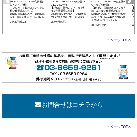
RS232C⇔RS422＆485変換器(A
RS232C⇔RS422＆485変換器(A
RS232C⇔RS422＆485変換器(A
RS2
Cアダプタ仕様)
C100-240V仕様)
Cアダプタ仕様)
C90
【1台2役、複数のコネクタで多
【1台2役、複数のコネクタで多
【1台2役、両側複数コネクタ搭
【1
様な作業環境に対応】
様な作業環境に対応】
載であらゆる作業環境に対応】
載で
Dsub9P(DCE/ﾒｽ/ｲﾝﾁ)⇔Dsub9P(ｵ
Dsub9P(DCE/ﾒｽ/ｲﾝﾁ)⇔Dsub9P(ｵ
Dsub9P(DCE/ﾒｽ/ｲﾝﾁ)/端子台10P
Dsu
ｽ/ｲﾝﾁ)/端子台8P(ｽｸﾘｭｰﾚｽ)/RJ45
ｽ/ｲﾝﾁ)/端子台8P(ｽｸﾘｭｰﾚｽ)/RJ45
(ｽｸﾘｭｰﾚｽ)⇔Dsub15P(ﾒｽ/ｲﾝﾁ)/端
(ｽｸﾘ
子台10P(ｽｸﾘｭｰﾚｽ)/RJ45
子台1
34,430円(税込)
36,740円(税込)
36,740円(税込)
39,
↑
ページTOPへ
お問合せはコチラから
↑
ページTOPへ