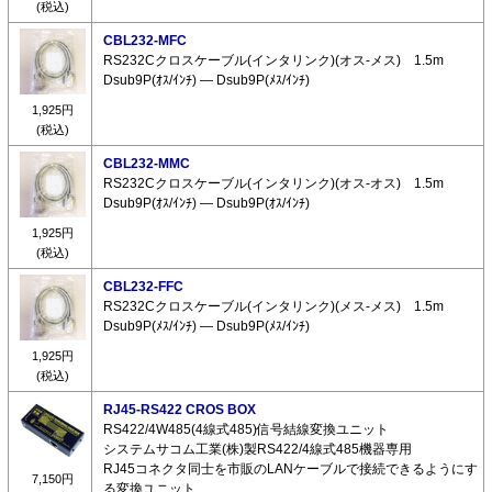
(税込)
CBL232-MFC
RS232Cクロスケーブル(インタリンク)(オス-メス) 1.5m
Dsub9P(ｵｽ/ｲﾝﾁ) ― Dsub9P(ﾒｽ/ｲﾝﾁ)
1,925円
(税込)
CBL232-MMC
RS232Cクロスケーブル(インタリンク)(オス-オス) 1.5m
Dsub9P(ｵｽ/ｲﾝﾁ) ― Dsub9P(ｵｽ/ｲﾝﾁ)
1,925円
(税込)
CBL232-FFC
RS232Cクロスケーブル(インタリンク)(メス-メス) 1.5m
Dsub9P(ﾒｽ/ｲﾝﾁ) ― Dsub9P(ﾒｽ/ｲﾝﾁ)
1,925円
(税込)
RJ45-RS422 CROS BOX
RS422/4W485(4線式485)信号結線変換ユニット
システムサコム工業(株)製RS422/4線式485機器専用
RJ45コネクタ同士を市販のLANケーブルで接続できるようにす
7,150円
る変換ユニット