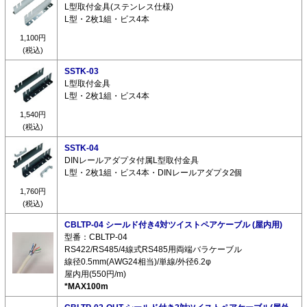
L型取付金具(ステンレス仕様)
L型・2枚1組・ビス4本
1,100円
(税込)
SSTK-03
L型取付金具
L型・2枚1組・ビス4本
1,540円
(税込)
SSTK-04
DINレールアダプタ付属L型取付金具
L型・2枚1組・ビス4本・DINレールアダプタ2個
1,760円
(税込)
CBLTP-04 シールド付き4対ツイストペアケーブル (屋内用)
型番：CBLTP-04
RS422/RS485/4線式RS485用両端バラケーブル
線径0.5mm(AWG24相当)/単線/外径6.2φ
屋内用(550円/m)
*MAX100m