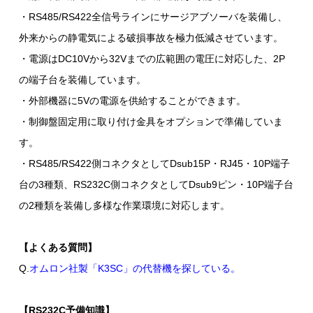
・RS485/RS422全信号ラインにサージアブソーバを装備し、
外来からの静電気による破損事故を極力低減させています。
・電源はDC10Vから32Vまでの広範囲の電圧に対応した、2P
の端子台を装備しています。
・外部機器に5Vの電源を供給することができます。
・制御盤固定用に取り付け金具をオプションで準備していま
す。
・RS485/RS422側コネクタとしてDsub15P・RJ45・10P端子
台の3種類、RS232C側コネクタとしてDsub9ピン・10P端子台
の2種類を装備し多様な作業環境に対応します。
【よくある質問】
Q.
オムロン社製「K3SC」の代替機を探している。
【RS232C予備知識】