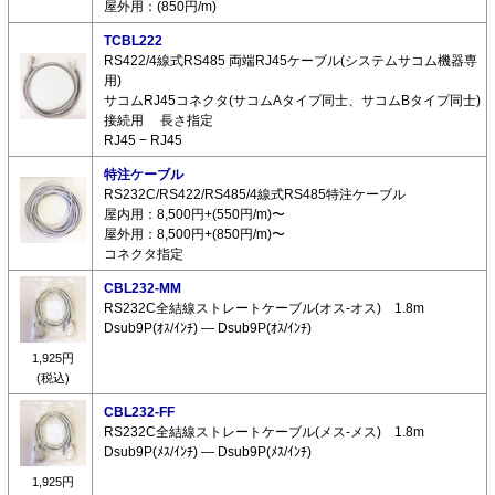
屋外用：(850円/m)
TCBL222
RS422/4線式RS485 両端RJ45ケーブル(システムサコム機器専
用)
サコムRJ45コネクタ(サコムAタイプ同士、サコムBタイプ同士)
接続用 長さ指定
RJ45 − RJ45
特注ケーブル
RS232C/RS422/RS485/4線式RS485特注ケーブル
屋内用：8,500円+(550円/m)〜
屋外用：8,500円+(850円/m)〜
コネクタ指定
CBL232-MM
RS232C全結線ストレートケーブル(オス-オス) 1.8m
Dsub9P(ｵｽ/ｲﾝﾁ) ― Dsub9P(ｵｽ/ｲﾝﾁ)
1,925円
(税込)
CBL232-FF
RS232C全結線ストレートケーブル(メス-メス) 1.8m
Dsub9P(ﾒｽ/ｲﾝﾁ) ― Dsub9P(ﾒｽ/ｲﾝﾁ)
1,925円