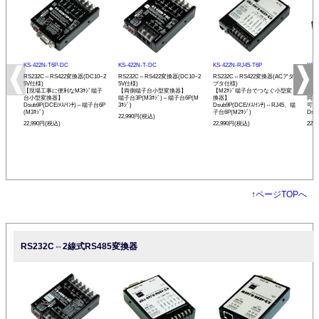
KS-422N-T6P-DC
KS-422N-T-DC
KS-422N-RJ45-T6P
KS-
RS232C⇔RS422変換器(DC10~2
RS232C⇔RS422変換器(DC10~2
RS232C⇔RS422変換器(ACアダ
RS
5V仕様)
5V仕様)
プタ仕様)
プタ
【現場工事に便利なM3ﾈｼﾞ端子
【両側端子台小型変換器】
【M2ﾈｼﾞ端子台でつなぐ小型変
【R
台小型変換器】
端子台3P(M3ﾈｼﾞ)⇔端子台6P(M
換器】
同士
Dsub9P(DCE/ﾒｽ/ｲﾝﾁ)⇔端子台6P
3ﾈｼﾞ)
Dsub9P(DCE/ﾒｽ/ｲﾝﾁ)⇔RJ45、端
可能
(M3ﾈｼﾞ)
子台6P(M2ﾈｼﾞ)
Dsu
22,990円(税込)
22,990円(税込)
22,990円(税込)
22,
↑
ページTOPへ
RS232C⇔2線式RS485変換器