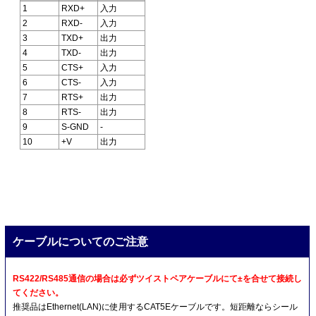
1
RXD+
入力
2
RXD-
入力
3
TXD+
出力
4
TXD-
出力
5
CTS+
入力
6
CTS-
入力
7
RTS+
出力
8
RTS-
出力
9
S-GND
-
10
+V
出力
ケーブルについてのご注意
RS422/RS485通信の場合は必ずツイストペアケーブルにて±を合せて接続し
てください。
推奨品はEthernet(LAN)に使用するCAT5Eケーブルです。短距離ならシール