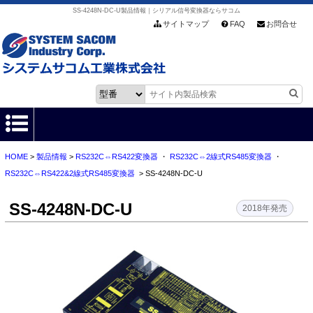
SS-4248N-DC-U製品情報｜シリアル信号変換器ならサコム
サイトマップ
FAQ
お問合せ
HOME
>
製品情報
>
RS232C⇔RS422変換器
・
RS232C⇔2線式RS485変換器
・
HOME
RS232C⇔RS422&2線式RS485変換器
> SS-4248N-DC-U
製品情報
SS-4248N-DC-U
2018年発売
各種ダウンロード
お客様サポート
会社情報