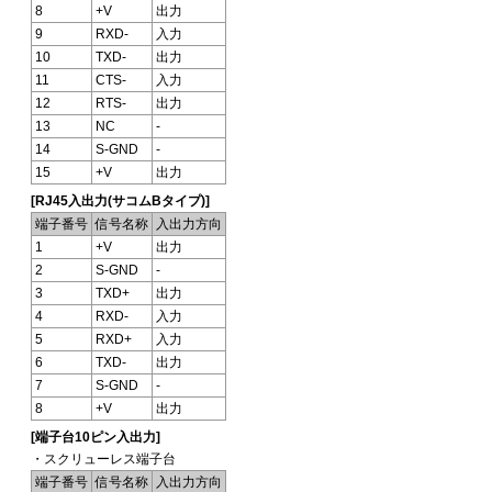
8
+V
出力
9
RXD-
入力
10
TXD-
出力
11
CTS-
入力
12
RTS-
出力
13
NC
-
14
S-GND
-
15
+V
出力
[RJ45入出力(サコムBタイプ)]
端子番号
信号名称
入出力方向
1
+V
出力
2
S-GND
-
3
TXD+
出力
4
RXD-
入力
5
RXD+
入力
6
TXD-
出力
7
S-GND
-
8
+V
出力
[端子台10ピン入出力]
・スクリューレス端子台
端子番号
信号名称
入出力方向