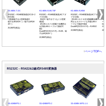
KS-485N-T-DC
KS-485N-RJ45-T6P
KS-485N-RJ45W
KS-
RS232C⇔RS485変換器(DC10~2
RS232C⇔RS485変換器(ACアダ
RS232C⇔RS485変換器(ACアダ
RS
5V仕様)
プタ仕様)
プタ仕様)
プタ
【両側端子台小型変換器】
【M2ﾈｼﾞ端子台でつなぐ小型変
【RJ45コネクタ2口搭載機!自機
【発
端子台3P(M3ﾈｼﾞ)⇔端子台6P(M
換器】
同士もカスケードも市販LANケ
ーモ
3ﾈｼﾞ)
【RJ45コネクタ搭載で自機同士
ーブルで接続可能】
Dsu
を市販LANケーブルで接続可
Dsub9P(DCE/ﾒｽ/ｲﾝﾁ)⇔RJ45X2
ｽ/ﾐﾘ
25,300円(税込)
能】
22,990円(税込)
22,
Dsub9P(DCE/ﾒｽ/ｲﾝﾁ)⇔RJ45、端
子台6P(M2ﾈｼﾞ)
22,990円(税込)
↑
ページTOPへ
RS232C⇔RS422&2線式RS485変換器
SS-4248WPS-1
SS-4248WPS-2
SS-4248N-WPS-1-U
SS-