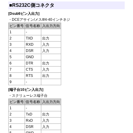
■RS232C側コネクタ
[Dsub9ピン入出力]
・DCEアサイン/メス/#4-40インチネジ
ピン番号
信号名称
入出力方向
1
-
2
TXD
出力
3
RXD
入力
4
DSR
入力
5
GND
6
DTR
出力
7
CTS
入力
8
RTS
出力
9
-
[端子台10ピン入出力]
・スクリューレス端子台
ピン番号
信号名称
入出力方向
1
-
2
TxD
出力
3
RxD
入力
4
DSR
入力
5
GND