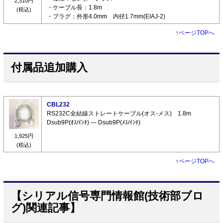
2,310円
・ケーブル長：1.8m
(税込)
・プラグ：外形4.0mm 内径1.7mm(EIAJ-2)
↑
ページTOPへ
付属品追加購入
CBL232
RS232C全結線ストレートケーブル(オス-メス) 1.8m
Dsub9P(ｵｽ/ｲﾝﾁ) ― Dsub9P(ﾒｽ/ｲﾝﾁ)
1,925円
(税込)
↑
ページTOPへ
【シリアル信号専門情報館(技術部ブロ
グ)関連記事】