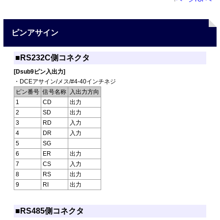
ピンアサイン
■RS232C側コネクタ
[Dsub9ピン入出力]
・DCEアサイン/メス/#4-40インチネジ
ピン番号
信号名称
入出力方向
1
CD
出力
2
SD
出力
3
RD
入力
4
DR
入力
5
SG
6
ER
出力
7
CS
入力
8
RS
出力
9
RI
出力
■RS485側コネクタ