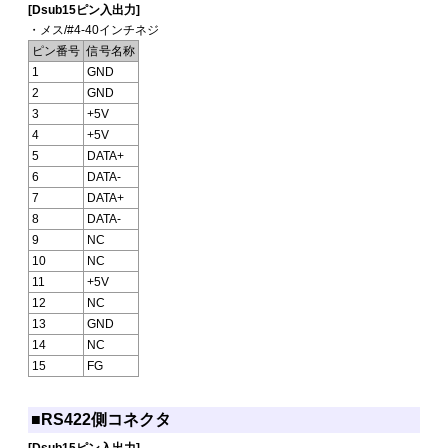
[Dsub15ピン入出力]
・メス/#4-40インチネジ
ピン番号
信号名称
1
GND
2
GND
3
+5V
4
+5V
5
DATA+
6
DATA-
7
DATA+
8
DATA-
9
NC
10
NC
11
+5V
12
NC
13
GND
14
NC
15
FG
■RS422側コネクタ
[Dsub15ピン入出力]