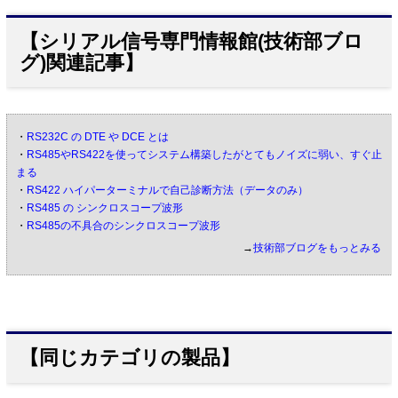
【シリアル信号専門情報館(技術部ブロ
グ)関連記事】
・
RS232C の DTE や DCE とは
・
RS485やRS422を使ってシステム構築したがとてもノイズに弱い、すぐ止
まる
・
RS422 ハイパーターミナルで自己診断方法（データのみ）
・
RS485 の シンクロスコープ波形
・
RS485の不具合のシンクロスコープ波形
→
技術部ブログをもっとみる
【同じカテゴリの製品】