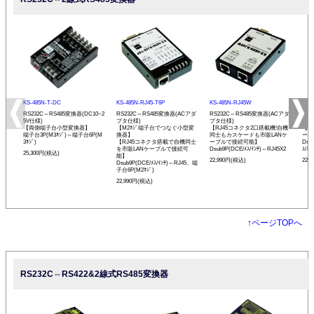
KS-485N-T-DC
KS-485N-RJ45-T6P
KS-485N-RJ45W
KS-
RS232C⇔RS485変換器(DC10~2
RS232C⇔RS485変換器(ACアダ
RS232C⇔RS485変換器(ACアダ
RS
5V仕様)
プタ仕様)
プタ仕様)
プタ
【両側端子台小型変換器】
【M2ﾈｼﾞ端子台でつなぐ小型変
【RJ45コネクタ2口搭載機!自機
【発
端子台3P(M3ﾈｼﾞ)⇔端子台6P(M
換器】
同士もカスケードも市販LANケ
ーモ
3ﾈｼﾞ)
【RJ45コネクタ搭載で自機同士
ーブルで接続可能】
Dsu
を市販LANケーブルで接続可
Dsub9P(DCE/ﾒｽ/ｲﾝﾁ)⇔RJ45X2
ｽ/ﾐﾘ
25,300円(税込)
能】
22,990円(税込)
22,
Dsub9P(DCE/ﾒｽ/ｲﾝﾁ)⇔RJ45、端
子台6P(M2ﾈｼﾞ)
22,990円(税込)
↑
ページTOPへ
RS232C⇔RS422&2線式RS485変換器