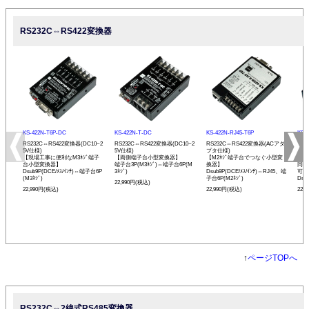
RS232C⇔RS422変換器
KS-422N-T6P-DC
KS-422N-T-DC
KS-422N-RJ45-T6P
KS-
RS232C⇔RS422変換器(DC10~2
RS232C⇔RS422変換器(DC10~2
RS232C⇔RS422変換器(ACアダ
RS
5V仕様)
5V仕様)
プタ仕様)
プタ
【現場工事に便利なM3ﾈｼﾞ端子
【両側端子台小型変換器】
【M2ﾈｼﾞ端子台でつなぐ小型変
【R
台小型変換器】
端子台3P(M3ﾈｼﾞ)⇔端子台6P(M
換器】
同士
Dsub9P(DCE/ﾒｽ/ｲﾝﾁ)⇔端子台6P
3ﾈｼﾞ)
Dsub9P(DCE/ﾒｽ/ｲﾝﾁ)⇔RJ45、端
可能
(M3ﾈｼﾞ)
子台6P(M2ﾈｼﾞ)
Dsu
22,990円(税込)
22,990円(税込)
22,990円(税込)
22,
↑
ページTOPへ
RS232C⇔2線式RS485変換器