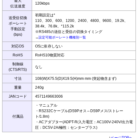
最大
120kbps
伝送速度
初期設定は*
送受信切換
110、300、600、1200、2400、4800、9600、19.2k、
ボーレート
38.4k、76.8k、*115.2k
手動設定
※RS485の送信と受信の切換タイミング
(bps)
→
設定可能ボーレート機種別一覧
対応OS
OSに依存しない
RoHS
RoHS10物質対応
制御線
なし
(CTS/RTS)
寸法
108(W)X75.5(D)X19.5(H)mm mm (突起物含まず)
重量
240g
JANコード
4571149663006
・マニュアル
・RS232Cケーブル(DS9Pオス⇔DS9Pメス/ストレー
付属品
ト/1.8m)
・ACアダプター(ADPT-R/入力電圧：AC100V-240V/出力電
圧：DC5V-2A/極性：センタープラス)
↑
ページTOPへ