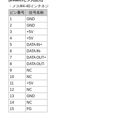
・メス/#4-40インチネジ
ピン番号
信号名称
1
GND
2
GND
3
+5V
4
+5V
5
DATA IN+
6
DATA IN-
7
DATA OUT+
8
DATA OUT-
9
NC
10
NC
11
+5V
12
NC
13
GND
14
NC
15
FG