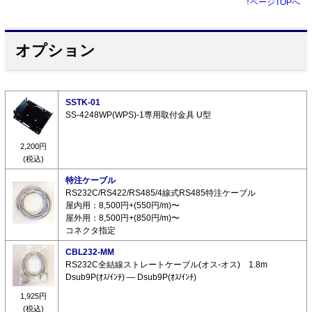
↑
ページTOPへ
オプション
SSTK-01
SS-4248WP(WPS)-1専用取付金具 U型
2,200円
(税込)
特注ケーブル
RS232C/RS422/RS485/4線式RS485特注ケーブル
屋内用：8,500円+(550円/m)〜
屋外用：8,500円+(850円/m)〜
コネクタ指定
CBL232-MM
RS232C全結線ストレートケーブル(オス-オス) 1.8m
Dsub9P(ｵｽ/ｲﾝﾁ) ― Dsub9P(ｵｽ/ｲﾝﾁ)
1,925円
(税込)