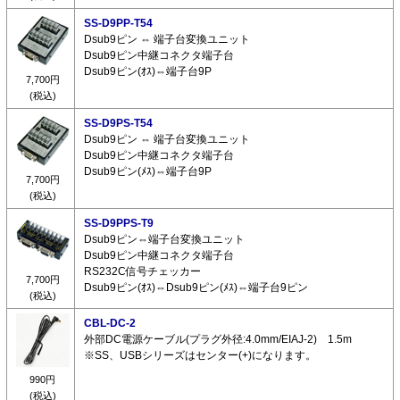
SS-D9PP-T54
Dsub9ピン ⇔ 端子台変換ユニット
Dsub9ピン中継コネクタ端子台
Dsub9ピン(ｵｽ)⇔端子台9P
7,700円
(税込)
SS-D9PS-T54
Dsub9ピン ⇔ 端子台変換ユニット
Dsub9ピン中継コネクタ端子台
Dsub9ピン(ﾒｽ)⇔端子台9P
7,700円
(税込)
SS-D9PPS-T9
Dsub9ピン⇔端子台変換ユニット
Dsub9ピン中継コネクタ端子台
RS232C信号チェッカー
7,700円
Dsub9ピン(ｵｽ)⇔Dsub9ピン(ﾒｽ)⇔端子台9ピン
(税込)
CBL-DC-2
外部DC電源ケーブル(プラグ外径:4.0mm/EIAJ-2) 1.5m
※SS、USBシリーズはセンター(+)になります。
990円
(税込)