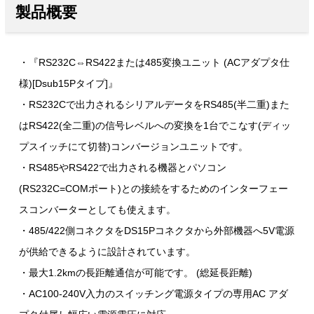
製品概要
・『RS232C⇔RS422または485変換ユニット (ACアダプタ仕
様)[Dsub15Pタイプ]』
・RS232Cで出力されるシリアルデータをRS485(半二重)また
はRS422(全二重)の信号レベルへの変換を1台でこなす(ディッ
プスイッチにて切替)コンバージョンユニットです。
・RS485やRS422で出力される機器とパソコン
(RS232C=COMポート)との接続をするためのインターフェー
スコンバーターとしても使えます。
・485/422側コネクタをDS15Pコネクタから外部機器へ5V電源
が供給できるように設計されています。
・最大1.2kmの長距離通信が可能です。 (総延長距離)
・AC100-240V入力のスイッチング電源タイプの専用AC アダ