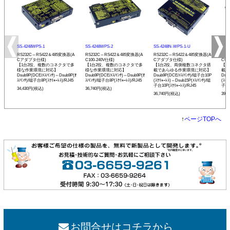
SS-4248WPS-1
SS-4248WPS-2
SS-4248N-WPS-1-U
SS-
RS232C⇔RS422＆485変換器(A
RS232C⇔RS422＆485変換器(A
RS232C⇔RS422＆485変換器(A
RS2
Cアダプタ仕様)
C100-240V仕様)
Cアダプタ仕様)
C90
【1台2役、複数のコネクタで多
【1台2役、複数のコネクタで多
【1台2役、両側複数コネクタ搭
【1
様な作業環境に対応】
様な作業環境に対応】
載であらゆる作業環境に対応】
載で
Dsub9P(DCE/ﾒｽ/ｲﾝﾁ)⇔Dsub9P(ｵ
Dsub9P(DCE/ﾒｽ/ｲﾝﾁ)⇔Dsub9P(ｵ
Dsub9P(DCE/ﾒｽ/ｲﾝﾁ)/端子台10P
Dsu
ｽ/ｲﾝﾁ)/端子台8P(ｽｸﾘｭｰﾚｽ)/RJ45
ｽ/ｲﾝﾁ)/端子台8P(ｽｸﾘｭｰﾚｽ)/RJ45
(ｽｸﾘｭｰﾚｽ)⇔Dsub15P(ﾒｽ/ｲﾝﾁ)/端
(ｽｸﾘ
子台10P(ｽｸﾘｭｰﾚｽ)/RJ45
子台1
34,430円(税込)
36,740円(税込)
36,740円(税込)
39,
↑
ページTOPへ
お問合せはコチラから