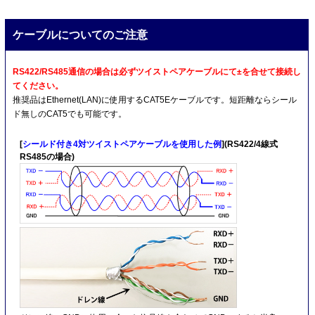
ケーブルについてのご注意
RS422/RS485通信の場合は必ずツイストペアケーブルにて±を合せて接続し
てください。
推奨品はEthernet(LAN)に使用するCAT5Eケーブルです。短距離ならシール
ド無しのCAT5でも可能です。
[
シールド付き4対ツイストペアケーブルを使用した例
](RS422/4線式
RS485の場合)