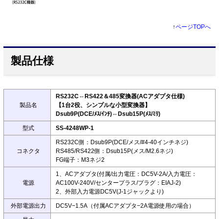
↑
ページTOPへ
製品仕様
RS232C⇔RS422＆485変換器(ACアダプタ仕様)
製品名
【1台2役、シンプルな小型変換器】
Dsub9P(DCE/ﾒｽ/ｲﾝﾁ)⇔Dsub15P(ﾒｽ/ﾐﾘ)
型式
SS-4248WP-1
RS232C側：Dsub9P(DCE/メス/#4-40インチネジ)
コネクタ
RS485/RS422側：Dsub15P(メス/M2.6ネジ)
FG端子：M3ネジ2
1、ACアダプタ(付属/出力電圧：DC5V-2A/入力電圧：
電源
AC100V-240V/センタープラス/プラグ：EIAJ-2)
2、外部入力電源DC5V(J-1ジャックより)
外部電源出力
DC5V−1.5A（付属ACアダプタ−2A電源使用の場合）