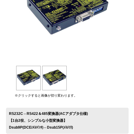
お問い合わせ
※クリックすると画像が切り変わります。
RS232C⇔RS422＆485変換器(ACアダプタ仕様)
【1台2役、シンプルな小型変換器】
Dsub9P(DCE/ﾒｽ/ｲﾝﾁ)⇔Dsub15P(ﾒｽ/ﾐﾘ)