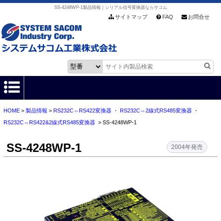
SS-4248WP-1製品情報｜シリアル信号変換器ならサコム
サイトマップ
FAQ
お問合せ
HOME
>
製品情報
>
RS232C⇔RS422変換器
・
RS232C⇔2線式RS485変換器
・
HOME
RS232C⇔RS422&2線式RS485変換器
> SS-4248WP-1
製品情報
SS-4248WP-1
2004年発売
各種ダウンロード
お客様サポート
会社情報