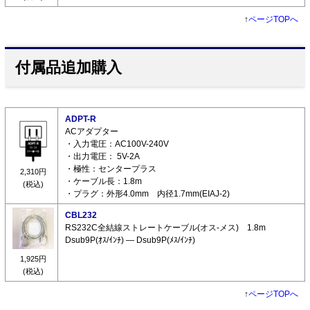
↑
ページTOPへ
付属品追加購入
ADPT-R
ACアダプター
・入力電圧：AC100V-240V
・出力電圧： 5V-2A
・極性：センタープラス
2,310円
・ケーブル長：1.8m
(税込)
・プラグ：外形4.0mm 内径1.7mm(EIAJ-2)
CBL232
RS232C全結線ストレートケーブル(オス-メス) 1.8m
Dsub9P(ｵｽ/ｲﾝﾁ) ― Dsub9P(ﾒｽ/ｲﾝﾁ)
1,925円
(税込)
↑
ページTOPへ