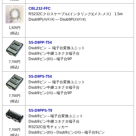
CBL232-FFC
RS232Cクロスケーブル(インタリンク)(メス-メス) 1.5m
Dsub9P(ﾒｽ/ｲﾝﾁ) ― Dsub9P(ﾒｽ/ｲﾝﾁ)
1,925円
(税込)
SS-D9PP-T54
Dsub9ピン ⇔ 端子台変換ユニット
Dsub9ピン中継コネクタ端子台
Dsub9ピン(ｵｽ)⇔端子台9P
7,700円
(税込)
SS-D9PS-T54
Dsub9ピン ⇔ 端子台変換ユニット
Dsub9ピン中継コネクタ端子台
Dsub9ピン(ﾒｽ)⇔端子台9P
7,700円
(税込)
SS-D9PPS-T9
Dsub9ピン⇔端子台変換ユニット
Dsub9ピン中継コネクタ端子台
RS232C信号チェッカー
7,700円
Dsub9ピン(ｵｽ)⇔Dsub9ピン(ﾒｽ)⇔端子台9ピン
(税込)