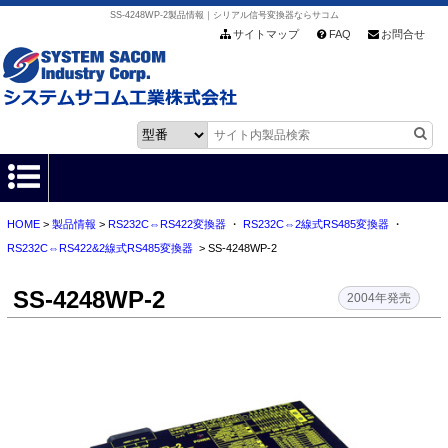
SS-4248WP-2製品情報｜シリアル信号変換器ならサコム
サイトマップ
FAQ
お問合せ
HOME
>
製品情報
>
RS232C⇔RS422変換器
・
RS232C⇔2線式RS485変換器
・
HOME
RS232C⇔RS422&2線式RS485変換器
> SS-4248WP-2
製品情報
SS-4248WP-2
2004年発売
各種ダウンロード
お客様サポート
会社情報