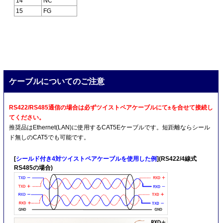
14
NC
15
FG
ケーブルについてのご注意
RS422/RS485通信の場合は必ずツイストペアケーブルにて±を合せて接続し
てください。
推奨品はEthernet(LAN)に使用するCAT5Eケーブルです。短距離ならシール
ド無しのCAT5でも可能です。
[
シールド付き4対ツイストペアケーブルを使用した例
](RS422/4線式
RS485の場合)