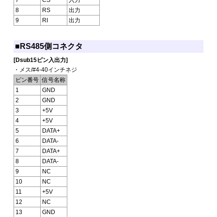
8
RS
出力
9
RI
出力
■RS485側コネクタ
[Dsub15ピン入出力]
・メス/#4-40インチネジ
ピン番号
信号名称
1
GND
2
GND
3
+5V
4
+5V
5
DATA+
6
DATA-
7
DATA+
8
DATA-
9
NC
10
NC
11
+5V
12
NC
13
GND