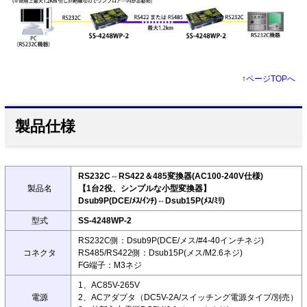
↑
ページTOPへ
製品仕様
RS232C⇔RS422＆485変換器(AC100-240V仕様)
製品名
【1台2役、シンプルな小型変換器】
Dsub9P(DCE/ﾒｽ/ｲﾝﾁ)⇔Dsub15P(ﾒｽ/ﾐﾘ)
型式
SS-4248WP-2
RS232C側：Dsub9P(DCE/メス/#4-40インチネジ)
コネクタ
RS485/RS422側：Dsub15P(メス/M2.6ネジ)
FG端子：M3ネジ
1、AC85V-265V
電源
2、ACアダプタ（DC5V-2A/スイッチング電源タイプ/別売）