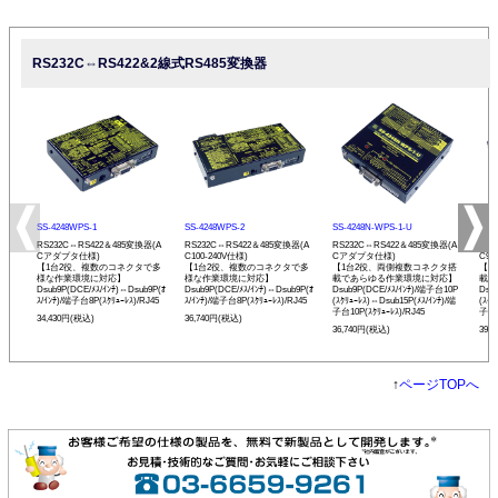
RS232C⇔RS422&2線式RS485変換器
SS-4248WPS-1
SS-4248WPS-2
SS-4248N-WPS-1-U
SS-
RS232C⇔RS422＆485変換器(A
RS232C⇔RS422＆485変換器(A
RS232C⇔RS422＆485変換器(A
RS2
Cアダプタ仕様)
C100-240V仕様)
Cアダプタ仕様)
C90
【1台2役、複数のコネクタで多
【1台2役、複数のコネクタで多
【1台2役、両側複数コネクタ搭
【1
様な作業環境に対応】
様な作業環境に対応】
載であらゆる作業環境に対応】
載で
Dsub9P(DCE/ﾒｽ/ｲﾝﾁ)⇔Dsub9P(ｵ
Dsub9P(DCE/ﾒｽ/ｲﾝﾁ)⇔Dsub9P(ｵ
Dsub9P(DCE/ﾒｽ/ｲﾝﾁ)/端子台10P
Dsu
ｽ/ｲﾝﾁ)/端子台8P(ｽｸﾘｭｰﾚｽ)/RJ45
ｽ/ｲﾝﾁ)/端子台8P(ｽｸﾘｭｰﾚｽ)/RJ45
(ｽｸﾘｭｰﾚｽ)⇔Dsub15P(ﾒｽ/ｲﾝﾁ)/端
(ｽｸﾘ
子台10P(ｽｸﾘｭｰﾚｽ)/RJ45
子台1
34,430円(税込)
36,740円(税込)
36,740円(税込)
39,
↑
ページTOPへ