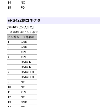
14
NC
15
FG
■RS422側コネクタ
[Dsub15ピン入出力]
・メス/#4-40インチネジ
ピン番号
信号名称
1
GND
2
GND
3
+5V
4
+5V
5
DATA IN+
6
DATA IN-
7
DATA OUT+
8
DATA OUT-
9
NC
10
NC
11
+5V
12
NC
13
GND