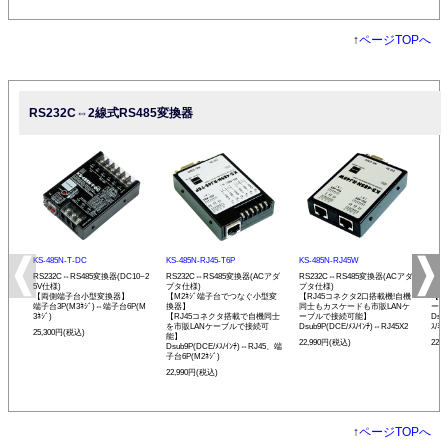
↑
ページTOPへ
RS232C⇔2線式RS485変換器
KS-485N-T-DC
KS-485N-RJ45-T6P
KS-485N-RJ45W
KS-
RS232C⇔RS485変換器(DC10~2
RS232C⇔RS485変換器(ACアダ
RS232C⇔RS485変換器(ACアダ
RS
5V仕様)
プタ仕様)
プタ仕様)
プタ
【両側端子台小型変換器】
【M2ﾈｼﾞ端子台でつなぐ小型変
【RJ45コネクタ2口搭載機!自機
【発
端子台3P(M3ﾈｼﾞ)⇔端子台6P(M
換器】
同士もカスケードも市販LANケ
ーモ
3ﾈｼﾞ)
【RJ45コネクタ搭載で自機同士
ーブルで接続可能】
Dsu
を市販LANケーブルで接続可
Dsub9P(DCE/ﾒｽ/ｲﾝﾁ)⇔RJ45X2
ｽ/ﾐﾘ
25,300円(税込)
能】
22,990円(税込)
22,
Dsub9P(DCE/ﾒｽ/ｲﾝﾁ)⇔RJ45、端
子台6P(M2ﾈｼﾞ)
22,990円(税込)
↑
ページTOPへ