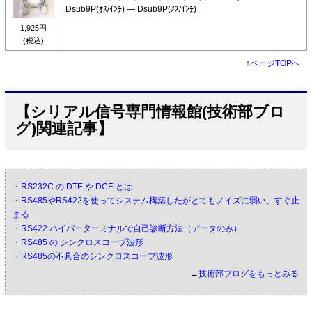
Dsub9P(ｵｽ/ｲﾝﾁ) ― Dsub9P(ﾒｽ/ｲﾝﾁ)
1,925円
(税込)
↑
ページTOPへ
【シリアル信号専門情報館(技術部ブロ
グ)関連記事】
・
RS232C の DTE や DCE とは
・
RS485やRS422を使ってシステム構築したがとてもノイズに弱い、すぐ止
まる
・
RS422 ハイパーターミナルで自己診断方法（データのみ）
・
RS485 の シンクロスコープ波形
・
RS485の不具合のシンクロスコープ波形
→
技術部ブログをもっとみる