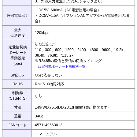
3、外部入力電源DC5V(J-1ジャックより)
・DC5V−600mA（AC電源使用の場合）
外部電源出力
・DC5V−1.5A（オプションACアダプタ−2A電源使用の場
合）
最大
120kbps
伝送速度
初期設定は*
送受信切換
110、300、600、1200、2400、4800、9600、19.2k、
ボーレート
38.4k、76.8k、*115.2k
手動設定
※RS485の送信と受信の切換タイミング
(bps)
→
設定可能ボーレート機種別一覧
対応OS
OSに依存しない
RoHS
RoHS10物質対応
制御線
なし
(CTS/RTS)
寸法
149(W)X75.5(D)X28.1(H)mm (突起物含まず)
重量
340g
JANコード
4571149663013
・マニュアル