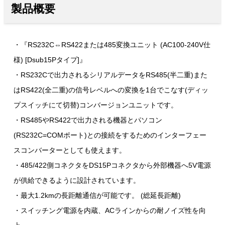
製品概要
・『RS232C⇔RS422または485変換ユニット (AC100-240V仕
様) [Dsub15Pタイプ]』
・RS232Cで出力されるシリアルデータをRS485(半二重)また
はRS422(全二重)の信号レベルへの変換を1台でこなす(ディッ
プスイッチにて切替)コンバージョンユニットです。
・RS485やRS422で出力される機器とパソコン
(RS232C=COMポート)との接続をするためのインターフェー
スコンバーターとしても使えます。
・485/422側コネクタをDS15Pコネクタから外部機器へ5V電源
が供給できるように設計されています。
・最大1.2kmの長距離通信が可能です。 (総延長距離)
・スイッチング電源を内蔵、ACラインからの耐ノイズ性を向