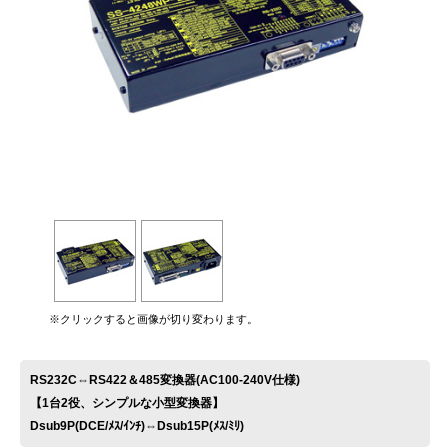
お問い合わせ
※クリックすると画像が切り変わります。
RS232C⇔RS422＆485変換器(AC100-240V仕様)
【1台2役、シンプルな小型変換器】
Dsub9P(DCE/ﾒｽ/ｲﾝﾁ)⇔Dsub15P(ﾒｽ/ﾐﾘ)