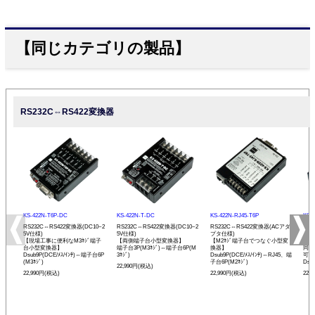
【同じカテゴリの製品】
RS232C⇔RS422変換器
KS-422N-T6P-DC
KS-422N-T-DC
KS-422N-RJ45-T6P
KS-
RS232C⇔RS422変換器(DC10~2
RS232C⇔RS422変換器(DC10~2
RS232C⇔RS422変換器(ACアダ
RS
5V仕様)
5V仕様)
プタ仕様)
プタ
【現場工事に便利なM3ﾈｼﾞ端子
【両側端子台小型変換器】
【M2ﾈｼﾞ端子台でつなぐ小型変
【R
台小型変換器】
端子台3P(M3ﾈｼﾞ)⇔端子台6P(M
換器】
同士
Dsub9P(DCE/ﾒｽ/ｲﾝﾁ)⇔端子台6P
3ﾈｼﾞ)
Dsub9P(DCE/ﾒｽ/ｲﾝﾁ)⇔RJ45、端
可能
(M3ﾈｼﾞ)
子台6P(M2ﾈｼﾞ)
Dsu
22,990円(税込)
22,990円(税込)
22,990円(税込)
22,