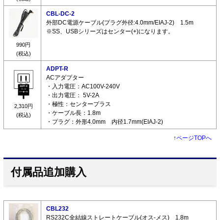
CBL-DC-2
外部DC電源ケーブル(プラグ外径:4.0mm/EIAJ-2) 1.5m
※SS、USBシリーズはセンター(+)になります。
990円
(税込)
ADPT-R
ACアダプター
・入力電圧：AC100V-240V
・出力電圧： 5V-2A
・極性：センタープラス
2,310円
・ケーブル長：1.8m
(税込)
・プラグ：外形4.0mm 内径1.7mm(EIAJ-2)
↑
ページTOPへ
付属品追加購入
CBL232
RS232C全結線ストレートケーブル(オス-メス) 1.8m