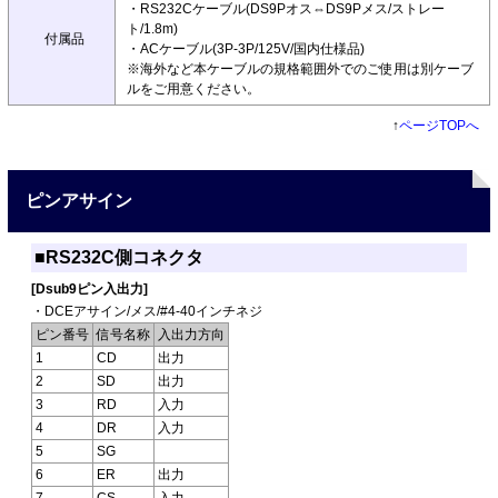
・RS232Cケーブル(DS9Pオス⇔DS9Pメス/ストレー
ト/1.8m)
付属品
・ACケーブル(3P-3P/125V/国内仕様品)
※海外など本ケーブルの規格範囲外でのご使用は別ケーブ
ルをご用意ください。
↑
ページTOPへ
ピンアサイン
■RS232C側コネクタ
[Dsub9ピン入出力]
・DCEアサイン/メス/#4-40インチネジ
ピン番号
信号名称
入出力方向
1
CD
出力
2
SD
出力
3
RD
入力
4
DR
入力
5
SG
6
ER
出力
7
CS
入力