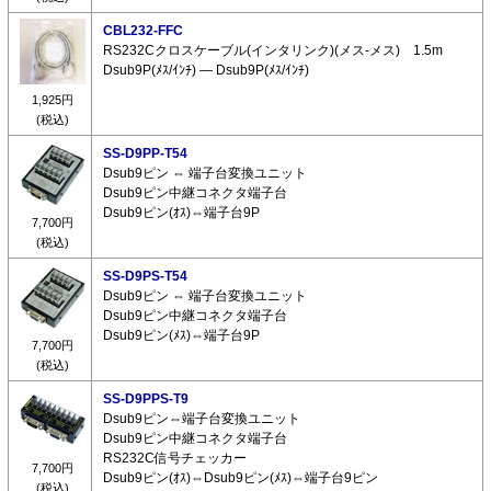
CBL232-FFC
RS232Cクロスケーブル(インタリンク)(メス-メス) 1.5m
Dsub9P(ﾒｽ/ｲﾝﾁ) ― Dsub9P(ﾒｽ/ｲﾝﾁ)
1,925円
(税込)
SS-D9PP-T54
Dsub9ピン ⇔ 端子台変換ユニット
Dsub9ピン中継コネクタ端子台
Dsub9ピン(ｵｽ)⇔端子台9P
7,700円
(税込)
SS-D9PS-T54
Dsub9ピン ⇔ 端子台変換ユニット
Dsub9ピン中継コネクタ端子台
Dsub9ピン(ﾒｽ)⇔端子台9P
7,700円
(税込)
SS-D9PPS-T9
Dsub9ピン⇔端子台変換ユニット
Dsub9ピン中継コネクタ端子台
RS232C信号チェッカー
7,700円
Dsub9ピン(ｵｽ)⇔Dsub9ピン(ﾒｽ)⇔端子台9ピン
(税込)