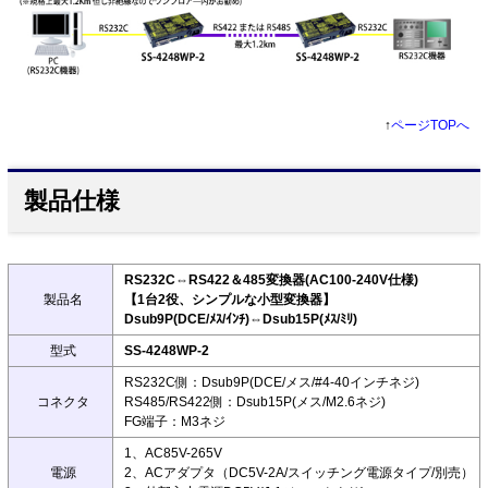
↑
ページTOPへ
製品仕様
RS232C⇔RS422＆485変換器(AC100-240V仕様)
製品名
【1台2役、シンプルな小型変換器】
Dsub9P(DCE/ﾒｽ/ｲﾝﾁ)⇔Dsub15P(ﾒｽ/ﾐﾘ)
型式
SS-4248WP-2
RS232C側：Dsub9P(DCE/メス/#4-40インチネジ)
コネクタ
RS485/RS422側：Dsub15P(メス/M2.6ネジ)
FG端子：M3ネジ
1、AC85V-265V
電源
2、ACアダプタ（DC5V-2A/スイッチング電源タイプ/別売）