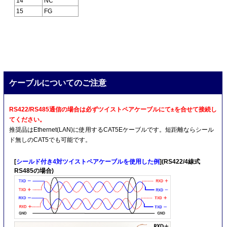
14
NC
15
FG
ケーブルについてのご注意
RS422/RS485通信の場合は必ずツイストペアケーブルにて±を合せて接続し
てください。
推奨品はEthernet(LAN)に使用するCAT5Eケーブルです。短距離ならシール
ド無しのCAT5でも可能です。
[
シールド付き4対ツイストペアケーブルを使用した例
](RS422/4線式
RS485の場合)