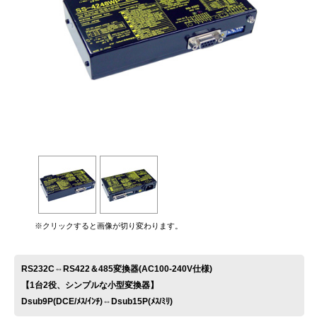
お問い合わせ
※クリックすると画像が切り変わります。
RS232C⇔RS422＆485変換器(AC100-240V仕様)
【1台2役、シンプルな小型変換器】
Dsub9P(DCE/ﾒｽ/ｲﾝﾁ)⇔Dsub15P(ﾒｽ/ﾐﾘ)