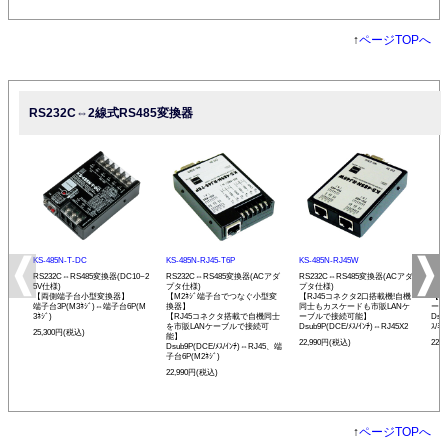
↑
ページTOPへ
RS232C⇔2線式RS485変換器
KS-485N-T-DC
KS-485N-RJ45-T6P
KS-485N-RJ45W
KS-
RS232C⇔RS485変換器(DC10~2
RS232C⇔RS485変換器(ACアダ
RS232C⇔RS485変換器(ACアダ
RS
5V仕様)
プタ仕様)
プタ仕様)
プタ
【両側端子台小型変換器】
【M2ﾈｼﾞ端子台でつなぐ小型変
【RJ45コネクタ2口搭載機!自機
【発
端子台3P(M3ﾈｼﾞ)⇔端子台6P(M
換器】
同士もカスケードも市販LANケ
ーモ
3ﾈｼﾞ)
【RJ45コネクタ搭載で自機同士
ーブルで接続可能】
Dsu
を市販LANケーブルで接続可
Dsub9P(DCE/ﾒｽ/ｲﾝﾁ)⇔RJ45X2
ｽ/ﾐﾘ
25,300円(税込)
能】
22,990円(税込)
22,
Dsub9P(DCE/ﾒｽ/ｲﾝﾁ)⇔RJ45、端
子台6P(M2ﾈｼﾞ)
22,990円(税込)
↑
ページTOPへ