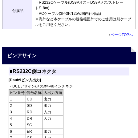
・RS232Cケーブル(DS9Pオス⇔DS9Pメス/ストレー
ト/1.8m)
付属品
・ACケーブル(3P-3P/125V/国内仕様品)
※海外など本ケーブルの規格範囲外でのご使用は別ケーブ
ルをご用意ください。
↑
ページTOPへ
ピンアサイン
■RS232C側コネクタ
[Dsub9ピン入出力]
・DCEアサイン/メス/#4-40インチネジ
ピン番号
信号名称
入出力方向
1
CD
出力
2
SD
出力
3
RD
入力
4
DR
入力
5
SG
6
ER
出力
7
CS
入力