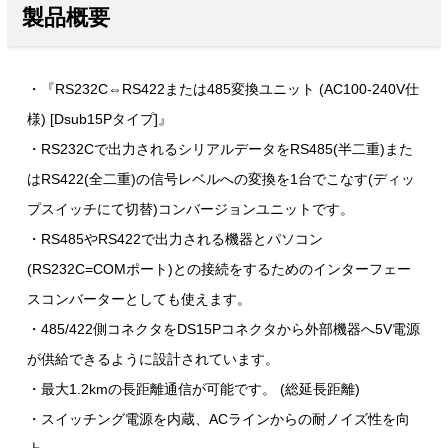
製品概要
・『RS232C⇔RS422または485変換ユニット (AC100-240V仕
様) [Dsub15Pタイプ]』
・RS232Cで出力されるシリアルデータをRS485(半二重)また
はRS422(全二重)の信号レベルへの変換を1台でこなす(ディッ
プスイッチにて切替)コンバージョンユニットです。
・RS485やRS422で出力される機器とパソコン
(RS232C=COMポート)との接続をするためのインターフェー
スコンバーターとしても使えます。
・485/422側コネクタをDS15Pコネクタから外部機器へ5V電源
が供給できるように設計されています。
・最大1.2kmの長距離通信が可能です。 (総延長距離)
・スイッチング電源を内蔵、ACラインからの耐ノイズ性を向