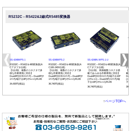
RS232C⇔RS422&2線式RS485変換器
SS-4248WPS-1
SS-4248WPS-2
SS-4248N-WPS-1-U
SS-
RS232C⇔RS422＆485変換器(A
RS232C⇔RS422＆485変換器(A
RS232C⇔RS422＆485変換器(A
RS2
Cアダプタ仕様)
C100-240V仕様)
Cアダプタ仕様)
C90
【1台2役、複数のコネクタで多
【1台2役、複数のコネクタで多
【1台2役、両側複数コネクタ搭
【1
様な作業環境に対応】
様な作業環境に対応】
載であらゆる作業環境に対応】
載で
Dsub9P(DCE/ﾒｽ/ｲﾝﾁ)⇔Dsub9P(ｵ
Dsub9P(DCE/ﾒｽ/ｲﾝﾁ)⇔Dsub9P(ｵ
Dsub9P(DCE/ﾒｽ/ｲﾝﾁ)/端子台10P
Dsu
ｽ/ｲﾝﾁ)/端子台8P(ｽｸﾘｭｰﾚｽ)/RJ45
ｽ/ｲﾝﾁ)/端子台8P(ｽｸﾘｭｰﾚｽ)/RJ45
(ｽｸﾘｭｰﾚｽ)⇔Dsub15P(ﾒｽ/ｲﾝﾁ)/端
(ｽｸﾘ
子台10P(ｽｸﾘｭｰﾚｽ)/RJ45
子台1
34,430円(税込)
36,740円(税込)
36,740円(税込)
39,
↑
ページTOPへ