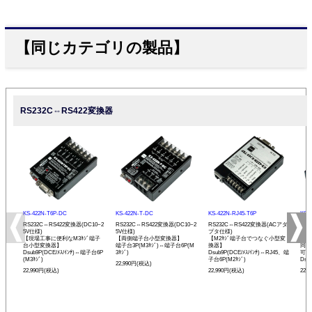
【同じカテゴリの製品】
RS232C⇔RS422変換器
KS-422N-T6P-DC
KS-422N-T-DC
KS-422N-RJ45-T6P
KS-
RS232C⇔RS422変換器(DC10~2
RS232C⇔RS422変換器(DC10~2
RS232C⇔RS422変換器(ACアダ
RS
5V仕様)
5V仕様)
プタ仕様)
プタ
【現場工事に便利なM3ﾈｼﾞ端子
【両側端子台小型変換器】
【M2ﾈｼﾞ端子台でつなぐ小型変
【R
台小型変換器】
端子台3P(M3ﾈｼﾞ)⇔端子台6P(M
換器】
同士
Dsub9P(DCE/ﾒｽ/ｲﾝﾁ)⇔端子台6P
3ﾈｼﾞ)
Dsub9P(DCE/ﾒｽ/ｲﾝﾁ)⇔RJ45、端
可能
(M3ﾈｼﾞ)
子台6P(M2ﾈｼﾞ)
Dsu
22,990円(税込)
22,990円(税込)
22,990円(税込)
22,