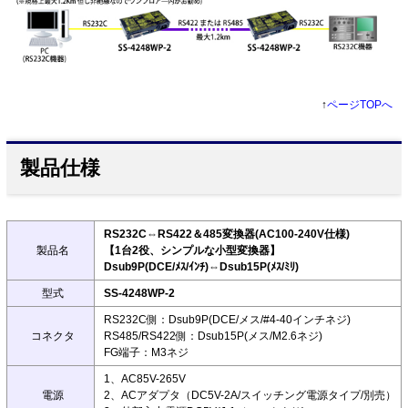
↑
ページTOPへ
製品仕様
RS232C⇔RS422＆485変換器(AC100-240V仕様)
製品名
【1台2役、シンプルな小型変換器】
Dsub9P(DCE/ﾒｽ/ｲﾝﾁ)⇔Dsub15P(ﾒｽ/ﾐﾘ)
型式
SS-4248WP-2
RS232C側：Dsub9P(DCE/メス/#4-40インチネジ)
コネクタ
RS485/RS422側：Dsub15P(メス/M2.6ネジ)
FG端子：M3ネジ
1、AC85V-265V
電源
2、ACアダプタ（DC5V-2A/スイッチング電源タイプ/別売）