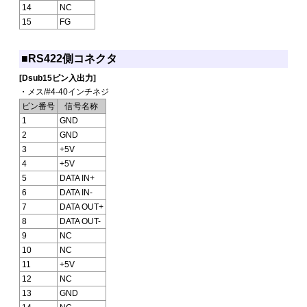
14
NC
15
FG
■RS422側コネクタ
[Dsub15ピン入出力]
・メス/#4-40インチネジ
ピン番号
信号名称
1
GND
2
GND
3
+5V
4
+5V
5
DATA IN+
6
DATA IN-
7
DATA OUT+
8
DATA OUT-
9
NC
10
NC
11
+5V
12
NC
13
GND