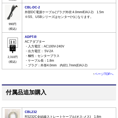
CBL-DC-2
外部DC電源ケーブル(プラグ外径:4.0mm/EIAJ-2) 1.5m
※SS、USBシリーズはセンター(+)になります。
990円
(税込)
ADPT-R
ACアダプター
・入力電圧：AC100V-240V
・出力電圧： 5V-2A
・極性：センタープラス
2,310円
・ケーブル長：1.8m
(税込)
・プラグ：外形4.0mm 内径1.7mm(EIAJ-2)
↑
ページTOPへ
付属品追加購入
CBL232
RS232C全結線ストレートケーブル(オス-メス) 1.8m