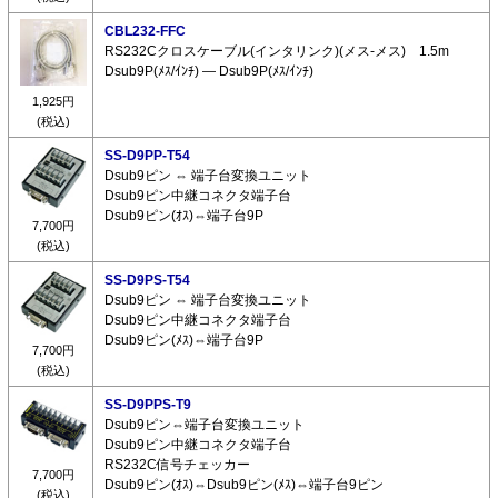
CBL232-FFC
RS232Cクロスケーブル(インタリンク)(メス-メス) 1.5m
Dsub9P(ﾒｽ/ｲﾝﾁ) ― Dsub9P(ﾒｽ/ｲﾝﾁ)
1,925円
(税込)
SS-D9PP-T54
Dsub9ピン ⇔ 端子台変換ユニット
Dsub9ピン中継コネクタ端子台
Dsub9ピン(ｵｽ)⇔端子台9P
7,700円
(税込)
SS-D9PS-T54
Dsub9ピン ⇔ 端子台変換ユニット
Dsub9ピン中継コネクタ端子台
Dsub9ピン(ﾒｽ)⇔端子台9P
7,700円
(税込)
SS-D9PPS-T9
Dsub9ピン⇔端子台変換ユニット
Dsub9ピン中継コネクタ端子台
RS232C信号チェッカー
7,700円
Dsub9ピン(ｵｽ)⇔Dsub9ピン(ﾒｽ)⇔端子台9ピン
(税込)