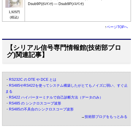
Dsub9P(ｵｽ/ｲﾝﾁ) ― Dsub9P(ﾒｽ/ｲﾝﾁ)
1,925円
(税込)
↑
ページTOPへ
【シリアル信号専門情報館(技術部ブロ
グ)関連記事】
・
RS232C の DTE や DCE とは
・
RS485やRS422を使ってシステム構築したがとてもノイズに弱い、すぐ止
まる
・
RS422 ハイパーターミナルで自己診断方法（データのみ）
・
RS485 の シンクロスコープ波形
・
RS485の不具合のシンクロスコープ波形
→
技術部ブログをもっとみる