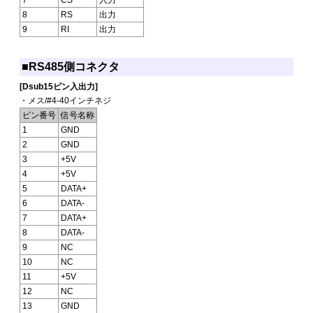
8
RS
出力
9
RI
出力
■RS485側コネクタ
[Dsub15ピン入出力]
・メス/#4-40インチネジ
ピン番号
信号名称
1
GND
2
GND
3
+5V
4
+5V
5
DATA+
6
DATA-
7
DATA+
8
DATA-
9
NC
10
NC
11
+5V
12
NC
13
GND