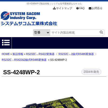
SS-4248WP-2製品情報｜シリアル信号変換器ならサコム
サイトマップ
FAQ
お問合せ
HOME
>
製品情報
>
RS232C⇔RS422変換器
・
RS232C⇔2線式RS485変換器
・
HOME
RS232C⇔RS422&2線式RS485変換器
> SS-4248WP-2
製品情報
SS-4248WP-2
2004年発売
各種ダウンロード
お客様サポート
会社情報