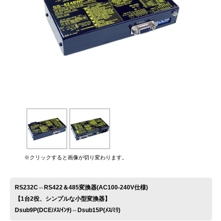
お問い合わせ
※クリックすると画像が切り変わります。
RS232C⇔RS422＆485変換器(AC100-240V仕様)
【1台2役、シンプルな小型変換器】
Dsub9P(DCE/ﾒｽ/ｲﾝﾁ)⇔Dsub15P(ﾒｽ/ﾐﾘ)