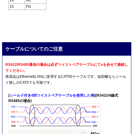
14
NC
15
FG
ケーブルについてのご注意
RS422/RS485通信の場合は必ずツイストペアケーブルにて±を合せて接続し
てください。
推奨品はEthernet(LAN)に使用するCAT5Eケーブルです。短距離ならシール
ド無しのCAT5でも可能です。
[
シールド付き4対ツイストペアケーブルを使用した例
](RS422/4線式
RS485の場合)