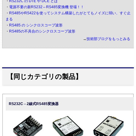
・
RS232C の DTE や DCE とは
・
電源不要の新RS232⇔RS485変換機 登場！！
・
RS485やRS422を使ってシステム構築したがとてもノイズに弱い、すぐ止
まる
・
RS485 の シンクロスコープ波形
・
RS485の不具合のシンクロスコープ波形
→
技術部ブログをもっとみる
【同じカテゴリの製品】
RS232C⇔2線式RS485変換器