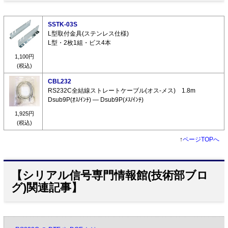
SSTK-03S
L型取付金具(ステンレス仕様)
L型・2枚1組・ビス4本
1,100円
(税込)
CBL232
RS232C全結線ストレートケーブル(オス-メス) 1.8m
Dsub9P(ｵｽ/ｲﾝﾁ) ― Dsub9P(ﾒｽ/ｲﾝﾁ)
1,925円
(税込)
↑
ページTOPへ
【シリアル信号専門情報館(技術部ブロ
グ)関連記事】