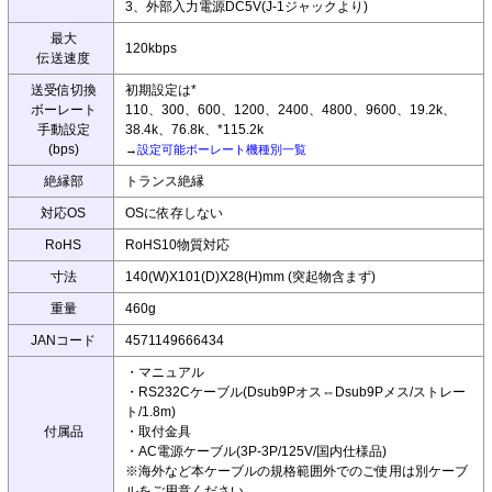
3、外部入力電源DC5V(J-1ジャックより)
最大
120kbps
伝送速度
送受信切換
初期設定は*
ボーレート
110、300、600、1200、2400、4800、9600、19.2k、
手動設定
38.4k、76.8k、*115.2k
(bps)
→
設定可能ボーレート機種別一覧
絶縁部
トランス絶縁
対応OS
OSに依存しない
RoHS
RoHS10物質対応
寸法
140(W)X101(D)X28(H)mm (突起物含まず)
重量
460g
JANコード
4571149666434
・マニュアル
・RS232Cケーブル(Dsub9Pオス⇔Dsub9Pメス/ストレー
ト/1.8m)
付属品
・取付金具
・AC電源ケーブル(3P-3P/125V/国内仕様品)
※海外など本ケーブルの規格範囲外でのご使用は別ケーブ
ルをご用意ください。