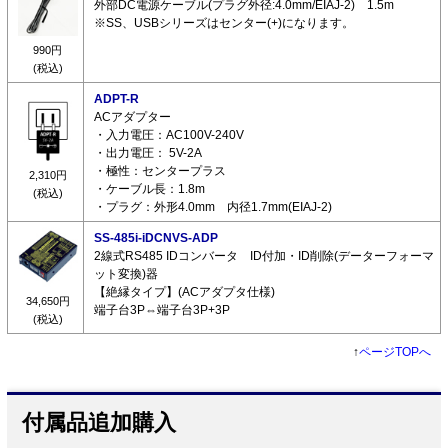
外部DC電源ケーブル(プラグ外径:4.0mm/EIAJ-2) 1.5m
※SS、USBシリーズはセンター(+)になります。
990円
(税込)
ADPT-R
ACアダプター
・入力電圧：AC100V-240V
・出力電圧： 5V-2A
・極性：センタープラス
2,310円
・ケーブル長：1.8m
(税込)
・プラグ：外形4.0mm 内径1.7mm(EIAJ-2)
SS-485i-iDCNVS-ADP
2線式RS485 IDコンバータ ID付加・ID削除(データーフォーマ
ット変換)器
【絶縁タイプ】(ACアダプタ仕様)
34,650円
端子台3P⇔端子台3P+3P
(税込)
↑
ページTOPへ
付属品追加購入