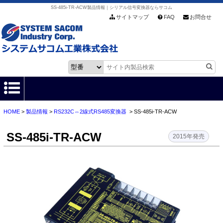
SS-485i-TR-ACW製品情報｜シリアル信号変換器ならサコム
サイトマップ
FAQ
お問合せ
HOME
>
製品情報
>
RS232C⇔2線式RS485変換器
> SS-485i-TR-ACW
HOME
SS-485i-TR-ACW
製品情報
2015年発売
各種ダウンロード
お客様サポート
会社情報