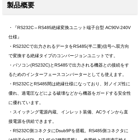
製品概要
・『RS232C⇔RS485絶縁変換ユニット端子台型 AC90V-240V
仕様』
・RS232Cで出力されるデータをRS485(半二重)信号へ双方向
で変換する絶縁タイプのコンバージョンユニットです。
・パソコン(RS232C)とRS485で出力される機器との接続をす
るためのインターフェースコンバーターとしても使えます。
・RS232CとRS485間は絶縁仕様になっており、対ノイズ性に
優れ、過電圧などによる破壊などから機器をガードする安全性
に優れています。
・スイッチング電源内蔵、インレット装備、ACラインから直
接電源を供給できます。
・RS232C側コネクタにDsub9Pを搭載。RS485側コネクタに