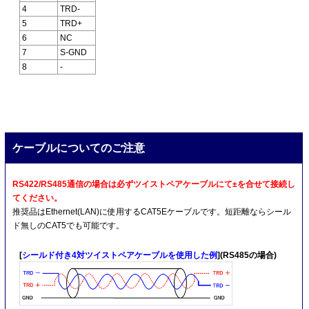
4
TRD-
5
TRD+
6
NC
7
S-GND
8
-
ケーブルについてのご注意
RS422/RS485通信の場合は必ずツイストペアケーブルにて±を合せて接続し
てください。
推奨品はEthernet(LAN)に使用するCAT5Eケーブルです。短距離ならシール
ド無しのCAT5でも可能です。
[
シールド付き4対ツイストペアケーブルを使用した例
](RS485の場合)