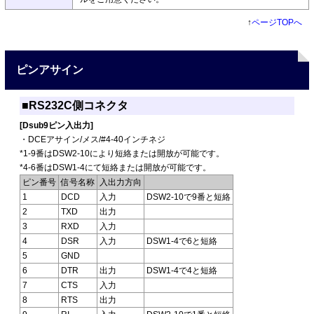
↑
ページTOPへ
ピンアサイン
■RS232C側コネクタ
[Dsub9ピン入出力]
・DCEアサイン/メス/#4-40インチネジ
*1-9番はDSW2-10により短絡または開放が可能です。
*4-6番はDSW1-4にて短絡または開放が可能です。
ピン番号
信号名称
入出力方向
1
DCD
入力
DSW2-10で9番と短絡
2
TXD
出力
3
RXD
入力
4
DSR
入力
DSW1-4で6と短絡
5
GND
6
DTR
出力
DSW1-4で4と短絡
7
CTS
入力
8
RTS
出力