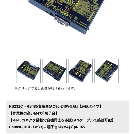
お問い合わせ
※クリックすると画像が切り変わります。
RS232C⇔RS485変換器(AC90-240V仕様)【絶縁タイプ】
【作業性の高いM4ﾈｼﾞ端子台】
【RJ45コネクタ搭載で自機同士を市販LANケーブルで接続可能】
Dsub9P(DCE/ﾒｽ/ｲﾝﾁ)⇔端子台6P(M4ﾈｼﾞ)/RJ45