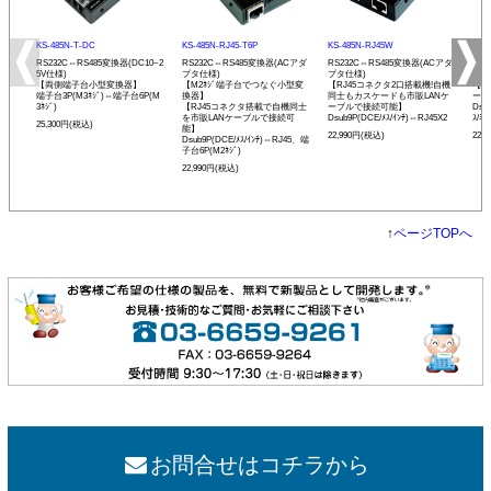
KS-485N-T-DC
KS-485N-RJ45-T6P
KS-485N-RJ45W
KS-
RS232C⇔RS485変換器(DC10~2
RS232C⇔RS485変換器(ACアダ
RS232C⇔RS485変換器(ACアダ
RS
5V仕様)
プタ仕様)
プタ仕様)
プタ
【両側端子台小型変換器】
【M2ﾈｼﾞ端子台でつなぐ小型変
【RJ45コネクタ2口搭載機!自機
【発
端子台3P(M3ﾈｼﾞ)⇔端子台6P(M
換器】
同士もカスケードも市販LANケ
ーモ
3ﾈｼﾞ)
【RJ45コネクタ搭載で自機同士
ーブルで接続可能】
Dsu
を市販LANケーブルで接続可
Dsub9P(DCE/ﾒｽ/ｲﾝﾁ)⇔RJ45X2
ｽ/ﾐﾘ
25,300円(税込)
能】
22,990円(税込)
22,
Dsub9P(DCE/ﾒｽ/ｲﾝﾁ)⇔RJ45、端
子台6P(M2ﾈｼﾞ)
22,990円(税込)
↑
ページTOPへ
お問合せはコチラから