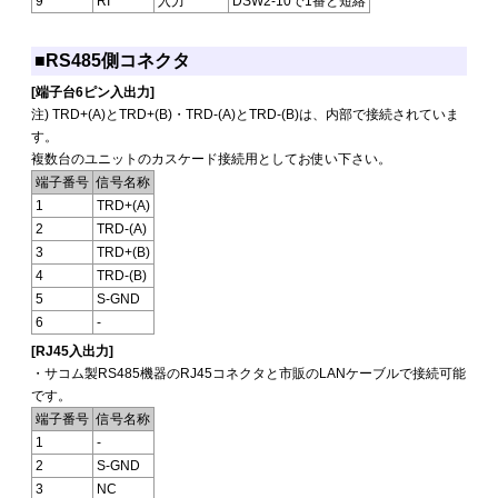
9
RI
入力
DSW2-10で1番と短絡
■RS485側コネクタ
[端子台6ピン入出力]
注) TRD+(A)とTRD+(B)・TRD-(A)とTRD-(B)は、内部で接続されていま
す。
複数台のユニットのカスケード接続用としてお使い下さい。
端子番号
信号名称
1
TRD+(A)
2
TRD-(A)
3
TRD+(B)
4
TRD-(B)
5
S-GND
6
-
[RJ45入出力]
・サコム製RS485機器のRJ45コネクタと市販のLANケーブルで接続可能
です。
端子番号
信号名称
1
-
2
S-GND
3
NC