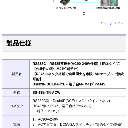
↑
ページTOPへ
製品仕様
RS232C⇔RS485変換器(AC90-240V仕様)【絶縁タイプ】
【作業性の高いM4ﾈｼﾞ端子台】
製品名
【RJ45コネクタ搭載で自機同士を市販LANケーブルで接続
可能】
Dsub9P(DCE/ﾒｽ/ｲﾝﾁ)⇔端子台6P(M4ﾈｼﾞ)/RJ45
型式
SS-485i-TR-ACW
RS232C側：Dsub9P(DCE/メス/#4-40インチネジ)
コネクタ
RS485側：RJ45、端子台(6P/M4ネジ)
FG端子：M3ネジ
1、AC90V-240V
電源
2、ACアダプタ（DC5V-2A/スイッチング電源タイプ/別売）