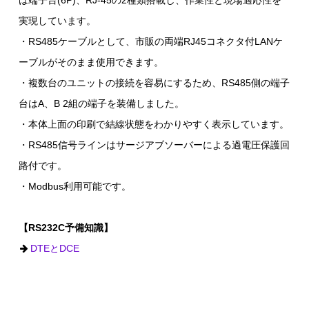
は端子台(6P)、RJ-45の2種類搭載し、作業性と現場適応性を
実現しています。
・RS485ケーブルとして、市販の両端RJ45コネクタ付LANケ
ーブルがそのまま使用できます。
・複数台のユニットの接続を容易にするため、RS485側の端子
台はA、B 2組の端子を装備しました。
・本体上面の印刷で結線状態をわかりやすく表示しています。
・RS485信号ラインはサージアブソーバーによる過電圧保護回
路付です。
・Modbus利用可能です。
【RS232C予備知識】
DTEとDCE