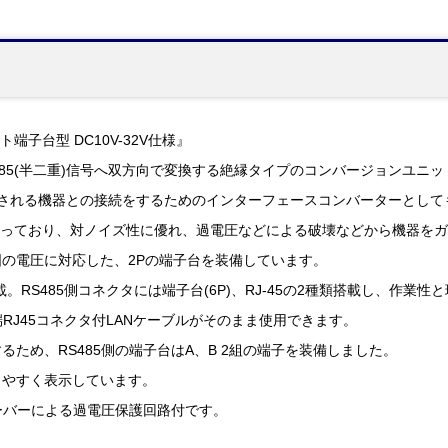
ト端子台型 DC10V-32V仕様』
S485(半二重)信号へ双方向で変換する絶縁タイプのコンバージョンユニ
5で出力される機器との接続をするためのインターフェースコンバーターとし
仕様になっており、対ノイズ性に優れ、過電圧などによる破壊などから機器を
範囲の電圧に対応した、2Pの端子台を装備しています。
を搭載。RS485側コネクタには端子台(6P)、RJ-45の2種類搭載し、作
端RJ45コネクタ付LANケーブルがそのまま使用できます。
ため、RS485側の端子台はA、B 2組の端子を装備しました。
りやすく表示しています。
ソーバーによる過電圧保護回路付です。