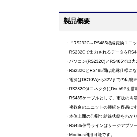
製品概要
・『RS232C⇔RS485絶縁変換ユニッ
・RS232Cで出力されるデータをR
・パソコン(RS232C)とRS48
・RS232CとRS485間は絶縁
・電源はDC10Vから32Vまでの広
・RS232C側コネクタにDsub9P
・RS485ケーブルとして、市販の両
・複数台のユニットの接続を容易にする
・本体上面の印刷で結線状態をわか
・RS485信号ラインはサージアブ
・Modbus利用可能です。