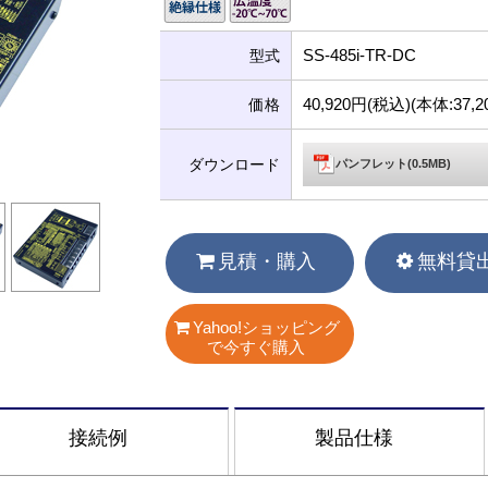
SS-485i-TR-DC
型式
40,920円(税込)(本体:37
価格
ダウンロード
パンフレット(0.5MB)
見積・購入
無料貸
Yahoo!ショッピング
で今すぐ購入
接続例
製品仕様