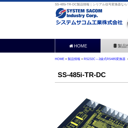
SS-485i-TR-DC製品情報｜シリアル信号変換器な
HOME
製品
HOME
>
製品情報
>
RS232C⇔2線式RS485変換器
>
SS-485i-TR-DC