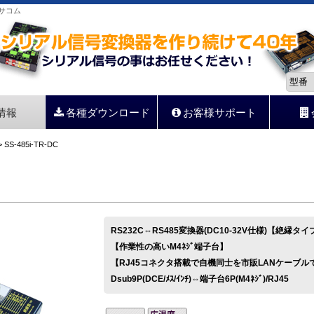
らサコム
情報
各種ダウンロード
お客様サポート
 SS-485i-TR-DC
RS232C⇔RS485変換器(DC10-32V仕様)【絶縁タイ
【作業性の高いM4ﾈｼﾞ端子台】
【RJ45コネクタ搭載で自機同士を市販LANケーブル
Dsub9P(DCE/ﾒｽ/ｲﾝﾁ)⇔端子台6P(M4ﾈｼﾞ)/RJ45