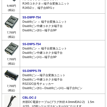
RJ45コネクタ⇔端子台変換ユニット
9,460円
RJ45/2ヶ、端子台8P/1ヶ
(税込)
SS-D9PP-T54
Dsub9ピン ⇔ 端子台変換ユニット
Dsub9ピン中継コネクタ端子台
Dsub9ピン(ｵｽ)⇔端子台9P
7,700円
(税込)
SS-D9PS-T54
Dsub9ピン ⇔ 端子台変換ユニット
Dsub9ピン中継コネクタ端子台
Dsub9ピン(ﾒｽ)⇔端子台9P
7,700円
(税込)
SS-D9PPS-T9
Dsub9ピン⇔端子台変換ユニット
Dsub9ピン中継コネクタ端子台
RS232C信号チェッカー
7,700円
Dsub9ピン(ｵｽ)⇔Dsub9ピン(ﾒｽ)⇔端子台9ピン
(税込)
CBL-DC-2
外部DC電源ケーブル(プラグ外径:4.0mm/EIAJ-2) 1.5m
※SS、USBシリーズはセンター(+)になります。