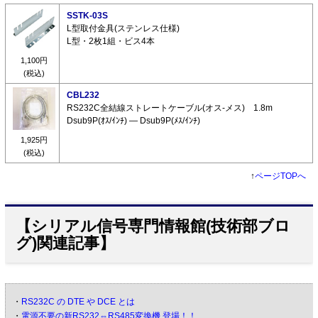
SSTK-03S
L型取付金具(ステンレス仕様)
L型・2枚1組・ビス4本
1,100円
(税込)
CBL232
RS232C全結線ストレートケーブル(オス-メス) 1.8m
Dsub9P(ｵｽ/ｲﾝﾁ) ― Dsub9P(ﾒｽ/ｲﾝﾁ)
1,925円
(税込)
↑
ページTOPへ
【シリアル信号専門情報館(技術部ブロ
グ)関連記事】
・
RS232C の DTE や DCE とは
・
電源不要の新RS232⇔RS485変換機 登場！！