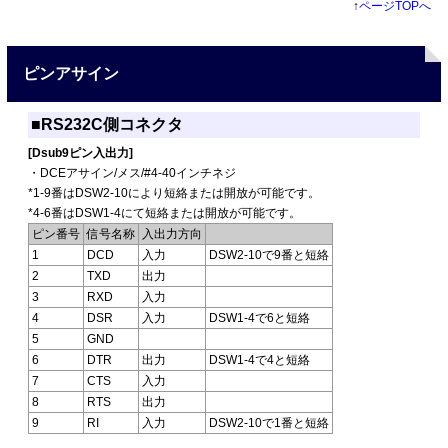
↑
ページTOPへ
ピンアサイン
■RS232C側コネクタ
[Dsub9ピン入出力]
・DCEアサイン/メス/#4-40インチネジ
*1-9番はDSW2-10により短絡または開放が可能です。
*4-6番はDSW1-4にて短絡または開放が可能です。
ピン番号
信号名称
入出力方向
1
DCD
入力
DSW2-10で9番と短絡
2
TXD
出力
3
RXD
入力
4
DSR
入力
DSW1-4で6と短絡
5
GND
6
DTR
出力
DSW1-4で4と短絡
7
CTS
入力
8
RTS
出力
9
RI
入力
DSW2-10で1番と短絡