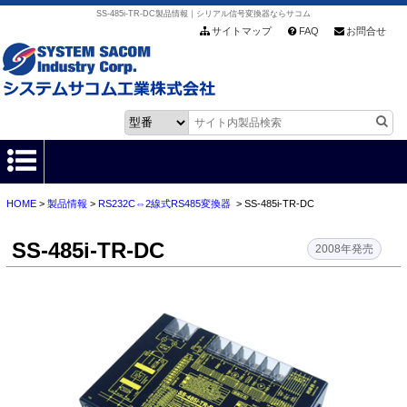
SS-485i-TR-DC製品情報｜シリアル信号変換器ならサコム
サイトマップ
FAQ
お問合せ
HOME
>
製品情報
>
RS232C⇔2線式RS485変換器
> SS-485i-TR-DC
HOME
SS-485i-TR-DC
製品情報
2008年発売
各種ダウンロード
お客様サポート
会社情報