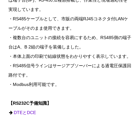
は端子台(6P)、RJ-45の2種類搭載し、作業性と現場適応性を
実現しています。
・RS485ケーブルとして、市販の両端RJ45コネクタ付LANケ
ーブルがそのまま使用できます。
・複数台のユニットの接続を容易にするため、RS485側の端子
台はA、B 2組の端子を装備しました。
・本体上面の印刷で結線状態をわかりやすく表示しています。
・RS485信号ラインはサージアブソーバーによる過電圧保護回
路付です。
・Modbus利用可能です。
【RS232C予備知識】
DTEとDCE