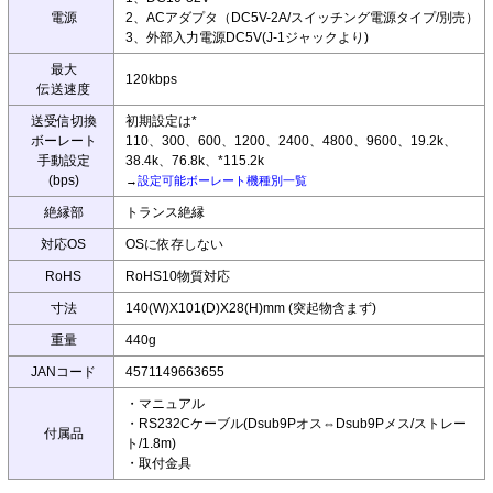
電源
2、ACアダプタ（DC5V-2A/スイッチング電源タイプ/別売）
3、外部入力電源DC5V(J-1ジャックより)
最大
120kbps
伝送速度
送受信切換
初期設定は*
ボーレート
110、300、600、1200、2400、4800、9600、19.2k、
手動設定
38.4k、76.8k、*115.2k
(bps)
→
設定可能ボーレート機種別一覧
絶縁部
トランス絶縁
対応OS
OSに依存しない
RoHS
RoHS10物質対応
寸法
140(W)X101(D)X28(H)mm (突起物含まず)
重量
440g
JANコード
4571149663655
・マニュアル
・RS232Cケーブル(Dsub9Pオス⇔Dsub9Pメス/ストレー
付属品
ト/1.8m)
・取付金具