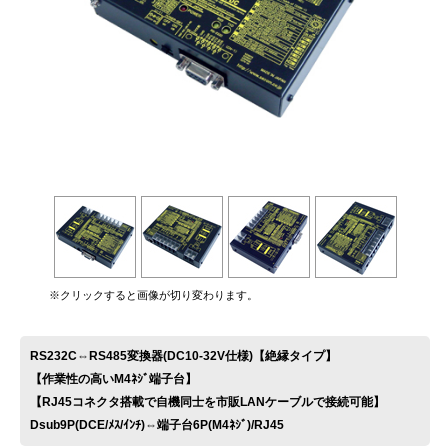
お問い合わせ
※クリックすると画像が切り変わります。
RS232C⇔RS485変換器(DC10-32V仕様)【絶縁タイプ】
【作業性の高いM4ﾈｼﾞ端子台】
【RJ45コネクタ搭載で自機同士を市販LANケーブルで接続可能】
Dsub9P(DCE/ﾒｽ/ｲﾝﾁ)⇔端子台6P(M4ﾈｼﾞ)/RJ45