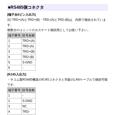
■RS485側コネクタ
[端子台6ピン入出力]
注) TRD+(A)とTRD+(B)・TRD-(A)とTRD-(B)は、内部で接続されていま
す。
複数台のユニットのカスケード接続用としてお使い下さい。
端子番号
信号名称
1
TRD+(A)
2
TRD-(A)
3
TRD+(B)
4
TRD-(B)
5
S-GND
6
-
[RJ45入出力]
・サコム製RS485機器のRJ45コネクタと市販のLANケーブルで接続可能
です。
端子番号
信号名称
1
-
2
S-GND
3
NC
4
TRD-