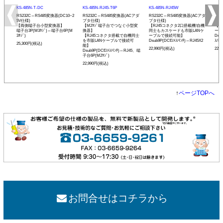
KS-485N-T-DC
KS-485N-RJ45-T6P
KS-485N-RJ45W
KS-
RS232C⇔RS485変換器(DC10~2
RS232C⇔RS485変換器(ACアダ
RS232C⇔RS485変換器(ACアダ
RS
5V仕様)
プタ仕様)
プタ仕様)
プタ
【両側端子台小型変換器】
【M2ﾈｼﾞ端子台でつなぐ小型変
【RJ45コネクタ2口搭載機!自機
【発
端子台3P(M3ﾈｼﾞ)⇔端子台6P(M
換器】
同士もカスケードも市販LANケ
ーモ
3ﾈｼﾞ)
【RJ45コネクタ搭載で自機同士
ーブルで接続可能】
Dsu
を市販LANケーブルで接続可
Dsub9P(DCE/ﾒｽ/ｲﾝﾁ)⇔RJ45X2
ｽ/ﾐﾘ
25,300円(税込)
能】
22,990円(税込)
22,
Dsub9P(DCE/ﾒｽ/ｲﾝﾁ)⇔RJ45、端
子台6P(M2ﾈｼﾞ)
22,990円(税込)
↑
ページTOPへ
お問合せはコチラから