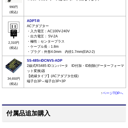
990円
(税込)
ADPT-R
ACアダプター
・入力電圧：AC100V-240V
・出力電圧： 5V-2A
・極性：センタープラス
2,310円
・ケーブル長：1.8m
(税込)
・プラグ：外形4.0mm 内径1.7mm(EIAJ-2)
SS-485i-iDCNVS-ADP
2線式RS485 IDコンバータ ID付加・ID削除(データーフォーマ
ット変換)器
【絶縁タイプ】(ACアダプタ仕様)
34,650円
端子台3P⇔端子台3P+3P
(税込)
↑
ページTOPへ
付属品追加購入