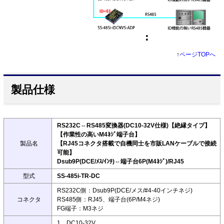
↑
ページTOPへ
製品仕様
RS232C⇔RS485変換器(DC10-32V仕様)【絶縁タイプ】
【作業性の高いM4ﾈｼﾞ端子台】
製品名
【RJ45コネクタ搭載で自機同士を市販LANケーブルで接続
可能】
Dsub9P(DCE/ﾒｽ/ｲﾝﾁ)⇔端子台6P(M4ﾈｼﾞ)/RJ45
型式
SS-485i-TR-DC
RS232C側：Dsub9P(DCE/メス/#4-40インチネジ)
コネクタ
RS485側：RJ45、端子台(6P/M4ネジ)
FG端子：M3ネジ
1、DC10-32V