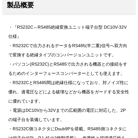
製品概要
・『RS232C⇔RS485絶縁変換ユニット端子台型 DC10V-32V
仕様』
・RS232Cで出力されるデータをRS485(半二重)信号へ双方向
で変換する絶縁タイプのコンバージョンユニットです。
・パソコン(RS232C)とRS485で出力される機器との接続をす
るためのインターフェースコンバーターとしても使えます。
・RS232CとRS485間は絶縁仕様になっており、対ノイズ性に
優れ、過電圧などによる破壊などから機器をガードする安全性
に優れています。
・電源はDC10Vから32Vまでの広範囲の電圧に対応した、2P
の端子台を装備しています。
・RS232C側コネクタにDsub9Pを搭載。RS485側コネクタに