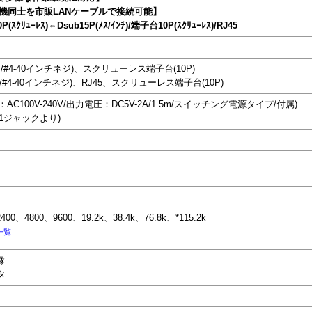
自機同士を市販LANケーブルで接続可能】
P(ｽｸﾘｭｰﾚｽ)⇔Dsub15P(ﾒｽ/ｲﾝﾁ)/端子台10P(ｽｸﾘｭｰﾚｽ)/RJ45
メス/#4-40インチネジ)、スクリューレス端子台(10P)
メス/#4-40インチネジ)、RJ45、スクリューレス端子台(10P)
C100V-240V/出力電圧：DC5V-2A/1.5m/スイッチング電源タイプ/付属)
-1ジャックより)
00、4800、9600、19.2k、38.4k、76.8k、*115.2k
一覧
縁
タ