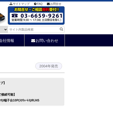
サイトマップ
FAQ
お問合せ
会社情報
お問い合わせ
2004年発売
イプ】
で接続可能】
ﾝﾁ)/端子台10P(ｽｸﾘｭｰﾚｽ)/RJ45