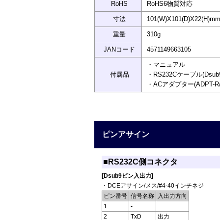
RoHS
RoHS6物質対応
寸法
101(W)X101(D)X22(H
重量
310g
JANコード
4571149663105
・マニュアル
付属品
・RS232Cケーブル(Dsub
・ACアダプター(ADPT-R
ピンアサイン
■RS232C側コネクタ
[Dsub9ピン入出力]
・DCEアサイン/メス/#4-40インチネジ
ピン番号
信号名称
入出力方向
1
-
2
TxD
出力