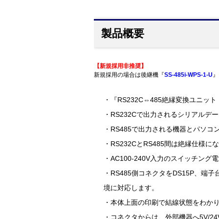
製品概要
【新規採用非推奨】
新規採用の場合は後継機『
SS-485i-WPS-1-U
』
・『RS232C⇔485絶縁変換ユニッ
・RS232Cで出力されるシリアルデ
・RS485で出力される機器とパソコ
・RS232CとRS485間は絶縁
・AC100-240V入力のスイッチ
・RS485側コネクタをDS15P、端子台
境に対応します。
・本体上面の印刷で結線状態をわか
・コネクタからは、外部機器へ5V/2