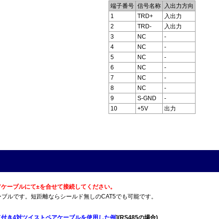
端子番号
信号名称
入出力方向
1
TRD+
入出力
2
TRD-
入出力
3
NC
-
4
NC
-
5
NC
-
6
NC
-
7
NC
-
8
NC
-
9
S-GND
-
10
+5V
出力
トペアケーブルにて±を合せて接続してください。
T5Eケーブルです。短距離ならシールド無しのCAT5でも可能です。
ド付き4対ツイストペアケーブルを使用した例
](RS485の場合)