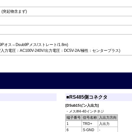
)mm (突起物含まず)
9Pオス⇔Dsub9Pメス/ストレート/1.8m)
/入力電圧：AC100V-240V/出力電圧：DC5V-2A/極性：センタープラス)
■RS485側コネクタ
[DSub15ピン入出力]
・メス/#4-40インチネジ
端子番号
信号名称
入出力方向
1
TRD+
入出力
6
S-GND
-