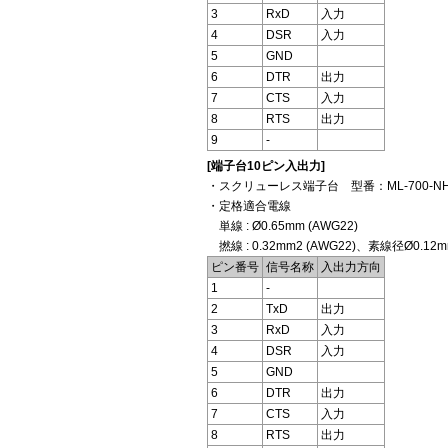
3
RxD
入力
4
DSR
入力
5
GND
6
DTR
出力
7
CTS
入力
8
RTS
出力
9
-
[端子台10ピン入出力]
・スクリューレス端子台 型番：ML-700-N
・定格適合電線
単線 : Ø0.65mm (AWG22)
撚線 : 0.32mm2 (AWG22)、素線径Ø0.12
ピン番号
信号名称
入出力方向
1
-
2
TxD
出力
3
RxD
入力
4
DSR
入力
5
GND
6
DTR
出力
7
CTS
入力
8
RTS
出力