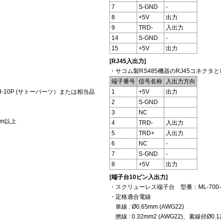
7
S-GND
-
8
+5V
出力
9
TRD-
入出力
14
S-GND
-
15
+5V
出力
[RJ45入出力]
・サコム製RS485機器のRJ45コネクタ
端子番号
信号名称
入出力方向
H-10P (サトーパーツ）または相当品
1
+5V
出力
2
S-GND
3
NC
mm以上
4
TRD-
入出力
5
TRD+
入出力
6
NC
-
7
S-GND
-
8
+5V
出力
[端子台10ピン入出力]
・スクリューレス端子台 型番：ML-700-
・定格適合電線
単線 : Ø0.65mm (AWG22)
撚線 : 0.32mm2 (AWG22)、素線径Ø0.