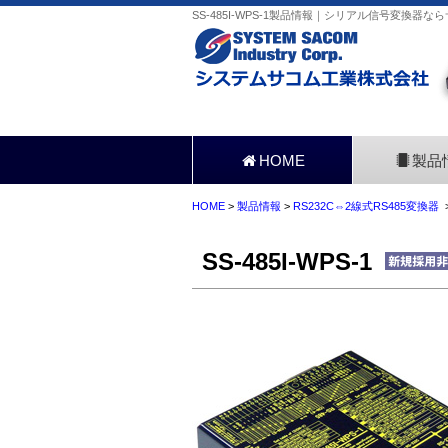
SS-485I-WPS-1製品情報｜シリアル信号変換器な
HOME
製品
HOME
>
製品情報
>
RS232C⇔2線式RS485変換器
>
SS-485I-WPS-1