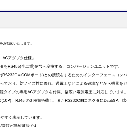
をお勧めいたします。
ト ACアダプタ仕様』
ータをRS485(半二重)信号へ変換する、コンバージョンユニットです。
ン(RS232C＝COMポート)との接続をするためのインターフェースコ
仕様になっており、対ノイズ性に優れ、過電圧などによる破壊などから機器を
ング電源タイプの専用ACアダプタを付属、幅広い電源電圧に対応しています
(10P)、RJ45 の3 種類搭載し、またRS232C側コネクタにDsub9
りやすく表示しています。
4V電源が供給可能です。