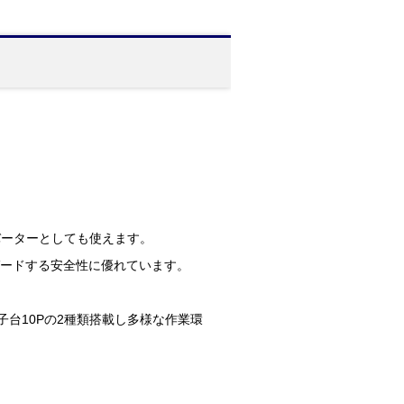
ンバーターとしても使えます。
ガードする安全性に優れています。
。
P、端子台10Pの2種類搭載し多様な作業環