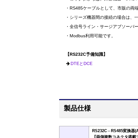
・RS485ケーブルとして、市販の両
・シリーズ機器間の接続の場合は、
・全信号ライン・サージアブソーバ
・Modbus利用可能です。
【RS232C予備知識】
DTEとDCE
製品仕様
RS232C⇔RS485変換
【両側複数コネクタ搭載