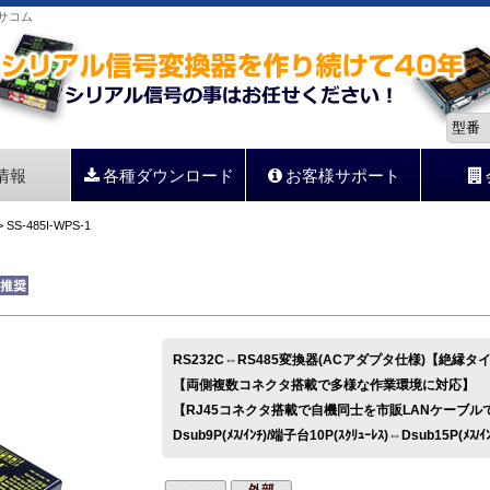
らサコム
情報
各種ダウンロード
お客様サポート
 SS-485I-WPS-1
RS232C⇔RS485変換器(ACアダプタ仕様)【絶縁タ
【両側複数コネクタ搭載で多様な作業環境に対応】
【RJ45コネクタ搭載で自機同士を市販LANケーブル
Dsub9P(ﾒｽ/ｲﾝﾁ)/端子台10P(ｽｸﾘｭｰﾚｽ)⇔Dsub15P(ﾒｽ/ｲ