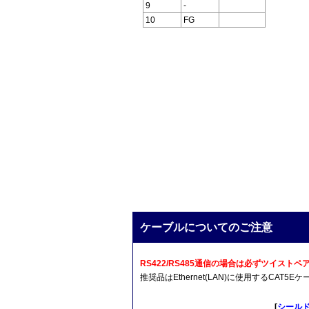
9
-
10
FG
ケーブルについてのご注意
RS422/RS485通信の場合は必ずツイス
推奨品はEthernet(LAN)に使用するCA
[
シール