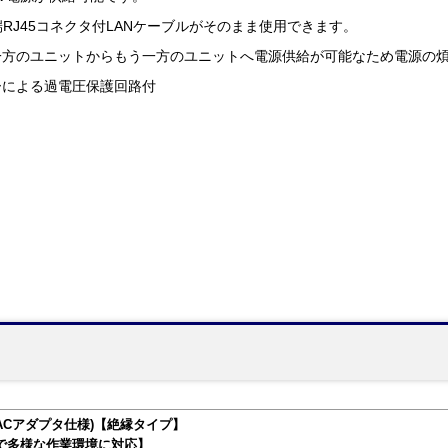
端RJ45コネクタ付LANケーブルがそのまま使用できます。
一方のユニットからもう一方のユニットへ電源供給が可能なため電源の
ーによる過電圧保護回路付
器(ACアダプタ仕様)【絶縁タイプ】
で多様な作業環境に対応】