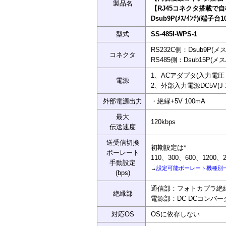
製品名
【RJ45コネクタ搭載で
Dsub9P(ﾒｽ/ｲﾝﾁ)/端子台10
型式
SS-485I-WPS-1
RS232C側：Dsub9P(
コネクタ
RS485側：Dsub15P(
1、ACアダプタ(入力電圧：A
電源
2、外部入力電源DC5V(J
外部電源出力
・絶縁+5V 100mA
最大
120kbps
伝送速度
送受信切換
初期設定は*
ボーレート
110、300、600、1200、24
手動設定
→
設定可能ボーレート機種別
(bps)
通信部：フォトカプラ絶
絶縁部
電源部：DC-DCコンバー
対応OS
OSに依存しない