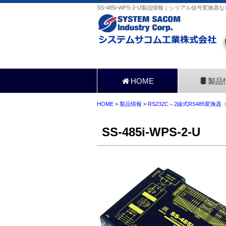
SS-485i-WPS-2-U製品情報｜シリアル信号変換器
HOME
製品
HOME
>
製品情報
>
RS232C⇔2線式RS485変換器
>
SS-485i-WPS-2-U