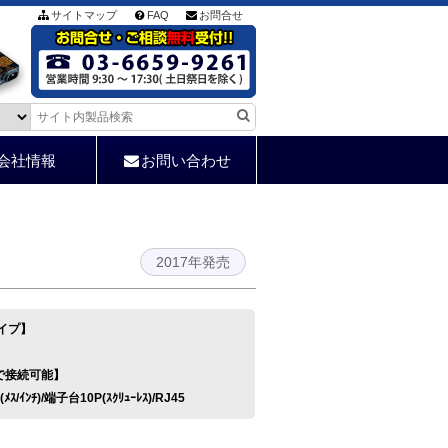
サイトマップ
FAQ
お問合せ
会社情報
お問い合わせ
2017年発売
タイプ】
で接続可能】
ﾒｽ/ｲﾝﾁ)/端子台10P(ｽｸﾘｭｰﾚｽ)/RJ45