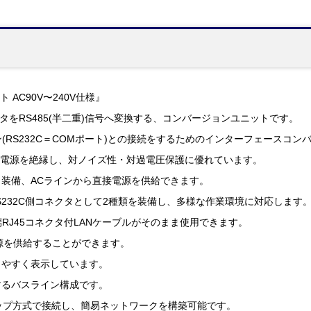
ト AC90V〜240V仕様』
ータをRS485(半二重)信号へ変換する、コンバージョンユニットです。
ン(RS232C＝COMポート)との接続をするためのインターフェースコ
および電源を絶縁し、対ノイズ性・対過電圧保護に優れています。
装備、ACラインから直接電源を供給できます。
RS232C側コネクタとして2種類を装備し、多様な作業環境に対応します
端RJ45コネクタ付LANケーブルがそのまま使用できます。
源を供給することができます。
りやすく表示しています。
するバスライン構成です。
ップ方式で接続し、簡易ネットワークを構築可能です。