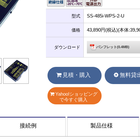
SS-485i-WPS-2-U
型式
43,890円(税込)(本体:39
価格
ダウンロード
パンフレット(0.4MB)
見積・購入
無料貸
Yahoo!ショッピング
で今すぐ購入
接続例
製品仕様