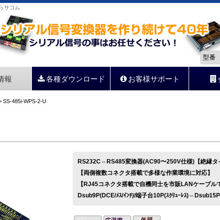
ならサコム
情報
各種ダウンロード
お客様サポート
 SS-485i-WPS-2-U
RS232C⇔RS485変換器(AC90〜250V仕様)【絶縁
【両側複数コネクタ搭載で多様な作業環境に対応】
【RJ45コネクタ搭載で自機同士を市販LANケーブル
Dsub9P(DCE/ﾒｽ/ｲﾝﾁ)/端子台10P(ｽｸﾘｭｰﾚｽ)⇔Dsub15P(