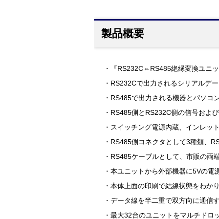
製品概要
・『RS232C⇔RS485絶縁変換ユニッ
・RS232Cで出力されるシリアルデ
・RS485で出力される機器とパソコ
・RS485側とRS232C側の信号
・スイッチング電源内蔵、インレット
・RS485側コネクタとして3種類、
・RS485ケーブルとして、市販の両
・本ユニットから外部機器に5Vの電
・本体上面の印刷で結線状態をわか
・データ線を半二重で双方向に通信
・最大32台のユニットをマルチドロ