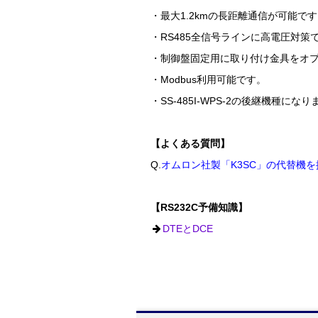
・最大1.2kmの長距離通信が可能です
・RS485全信号ラインに高電圧対
・制御盤固定用に取り付け金具をオ
・Modbus利用可能です。
・SS-485I-WPS-2の後継機種になり
【よくある質問】
Q.
オムロン社製「K3SC」の代替機
【RS232C予備知識】
DTEとDCE