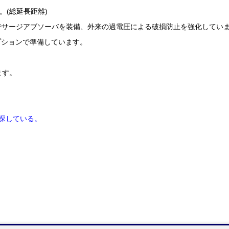
。(総延長距離)
策でサージアブソーバを装備、外来の過電圧による破損防止を強化してい
プションで準備しています。
ます。
を探している。