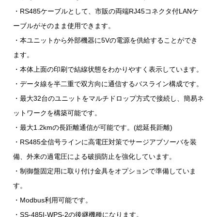
・RS485ケーブルとして、市販の両端RJ45コネクタ付LANケ
ーブルがそのまま使用できます。
・本ユニットから外部機器に5Vの電源を供給することができ
ます。
・本体上面の印刷で結線状態をわかりやすく表示しています。
・データ線を半二重で双方向に通信するバスライン構成です。
・最大32台のユニットをマルチドロップ方式で接続し、簡易ネ
ットワークを構築可能です。
・最大1.2kmの長距離通信が可能です。(総延長距離)
・RS485全信号ラインに高電圧対策でサージアブソーバを装
備、外来の過電圧による破損防止を強化しています。
・制御盤固定用に取り付け金具をオプションで準備していま
す。
・Modbus利用可能です。
・SS-485I-WPS-2の後継機種になります。