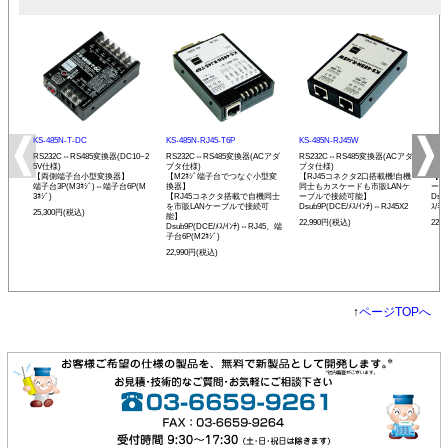
KS-485N-T-DC
KS-485N-RJ45-T6P
KS-485N-RJ45W
KS-
RS232C⇔RS485変換器(DC10~2
RS232C⇔RS485変換器(ACアダ
RS232C⇔RS485変換器(ACアダ
RS
5V仕様)
プタ仕様)
プタ仕様)
プタ
【両側端子台小型変換器】
【M2ﾈｼﾞ端子台でつなぐ小型変
【RJ45コネクタ2口搭載機!自機
【発
端子台3P(M3ﾈｼﾞ)⇔端子台6P(M
換器】
同士もカスケードも市販LANケ
ーモ
3ﾈｼﾞ)
【RJ45コネクタ搭載で自機同士
ーブルで接続可能】
Dsu
を市販LANケーブルで接続可
Dsub9P(DCE/ﾒｽ/ｲﾝﾁ)⇔RJ45X2
ｽ/ﾐﾘ
25,300円(税込)
能】
22,990円(税込)
22,
Dsub9P(DCE/ﾒｽ/ｲﾝﾁ)⇔RJ45、端
子台6P(M2ﾈｼﾞ)
22,990円(税込)
↑
ページTOPへ