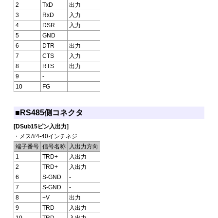
2
TxD
出力
3
RxD
入力
4
DSR
入力
5
GND
6
DTR
出力
7
CTS
入力
8
RTS
出力
9
-
10
FG
■RS485側コネクタ
[DSub15ピン入出力]
・メス/#4-40インチネジ
端子番号
信号名称
入出力方向
1
TRD+
入出力
2
TRD+
入出力
6
S-GND
-
7
S-GND
-
8
+V
出力
9
TRD-
入出力