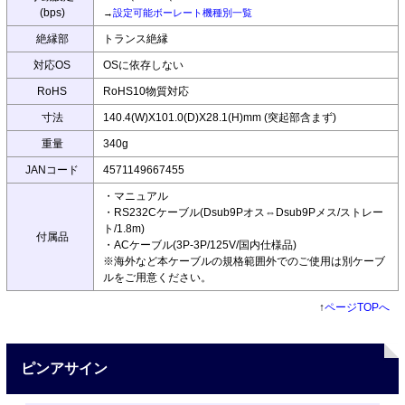
(bps)
→
設定可能ボーレート機種別一覧
絶縁部
トランス絶縁
対応OS
OSに依存しない
RoHS
RoHS10物質対応
寸法
140.4(W)X101.0(D)X28.1(H)mm (突起部含まず)
重量
340g
JANコード
4571149667455
・マニュアル
・RS232Cケーブル(Dsub9Pオス⇔Dsub9Pメス/ストレー
ト/1.8m)
付属品
・ACケーブル(3P-3P/125V/国内仕様品)
※海外など本ケーブルの規格範囲外でのご使用は別ケーブ
ルをご用意ください。
↑
ページTOPへ
ピンアサイン