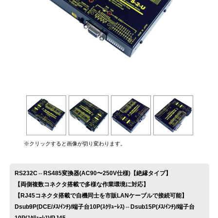
お問い合わせ
※クリックすると画像が切り変わります。
RS232C⇔RS485変換器(AC90〜250V仕様)【絶縁タイプ】
【両側複数コネクタ搭載で多様な作業環境に対応】
【RJ45コネクタ搭載で自機同士を市販LANケーブルで接続可能】
Dsub9P(DCE/ﾒｽ/ｲﾝﾁ)/端子台10P(ｽｸﾘｭｰﾚｽ)⇔Dsub15P(ﾒｽ/ｲﾝﾁ)/端子台