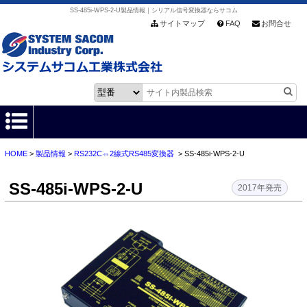
SS-485i-WPS-2-U製品情報｜シリアル信号変換器ならサコム
サイトマップ
FAQ
お問合せ
HOME
>
製品情報
>
RS232C⇔2線式RS485変換器
> SS-485i-WPS-2-U
HOME
SS-485i-WPS-2-U
製品情報
2017年発売
各種ダウンロード
お客様サポート
会社情報