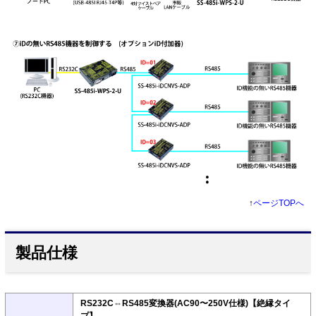
↑
ページTOPへ
製品仕様
RS232C⇔RS485変換器(AC90〜250V仕様)【絶縁タイ