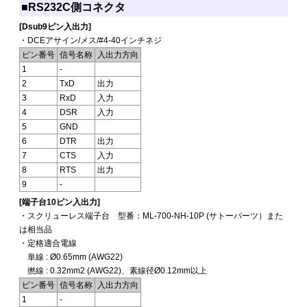
■RS232C側コネクタ
[Dsub9ピン入出力]
・DCEアサイン/メス/#4-40インチネジ
ピン番号
信号名称
入出力方向
1
-
2
TxD
出力
3
RxD
入力
4
DSR
入力
5
GND
6
DTR
出力
7
CTS
入力
8
RTS
出力
9
-
[端子台10ピン入出力]
・スクリューレス端子台 型番：ML-700-NH-10P (サトーパーツ）また
は相当品
・定格適合電線
単線 : Ø0.65mm (AWG22)
撚線 : 0.32mm2 (AWG22)、素線径Ø0.12mm以上
ピン番号
信号名称
入出力方向
1
-