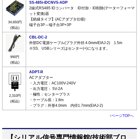
SS-485i-iDCNVS-ADP
2線式RS485 IDコンバータ ID付加・ID削除(データーフォーマ
ット変換)器
【絶縁タイプ】(ACアダプタ仕様)
34,650円
端子台3P⇔端子台3P+3P
(税込)
CBL-DC-2
外部DC電源ケーブル(プラグ外径:4.0mm/EIAJ-2) 1.5m
※SS、USBシリーズはセンター(+)になります。
990円
(税込)
ADPT-R
ACアダプター
・入力電圧：AC100V-240V
・出力電圧： 5V-2A
・極性：センタープラス
2,310円
・ケーブル長：1.8m
(税込)
・プラグ：外形4.0mm 内径1.7mm(EIAJ-2)
↑
ページTOPへ
【シリアル信号専門情報館(技術部ブロ