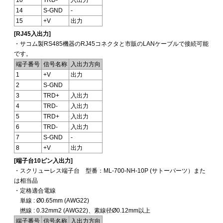
10
TRD-
入出力
14
S-GND
-
15
+V
出力
[RJ45入出力]
・サコム製RS485機器のRJ45コネクタと市販のLANケーブルで接続可能
です。
端子番号
信号名称
入出力方向
1
+V
出力
2
S-GND
3
TRD+
入出力
4
TRD-
入出力
5
TRD+
入出力
6
TRD-
入出力
7
S-GND
-
8
+V
出力
[端子台10ピン入出力]
・スクリューレス端子台 型番：ML-700-NH-10P (サトーパーツ）また
は相当品
・定格適合電線
単線 : Ø0.65mm (AWG22)
撚線 : 0.32mm2 (AWG22)、素線径Ø0.12mm以上
端子番号
信号名称
入出力方向