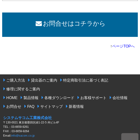
お問合せはコチラから
↑
ページTOPへ
ご購入方法
貸出器のご案内
特定商取引法に基づく表記
修理に関するご案内
HOME
製品情報
各種ダウンロード
お客様サポート
会社情報
お問合せ
FAQ
サイトマップ
新着情報
システムサコム工業株式会社
〒130-0021 東京都墨田区緑1-22-5 州ビル4F
TEL：03-6659-9261
FAX：03-6659-9264
Email:
info@sacom.co.jp