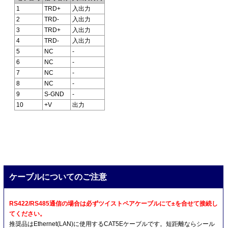
1
TRD+
入出力
2
TRD-
入出力
3
TRD+
入出力
4
TRD-
入出力
5
NC
-
6
NC
-
7
NC
-
8
NC
-
9
S-GND
-
10
+V
出力
ケーブルについてのご注意
RS422/RS485通信の場合は必ずツイストペアケーブルにて±を合せて接続し
てください。
推奨品はEthernet(LAN)に使用するCAT5Eケーブルです。短距離ならシール