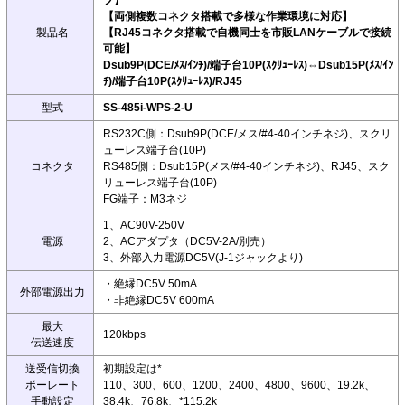
プ】
【両側複数コネクタ搭載で多様な作業環境に対応】
製品名
【RJ45コネクタ搭載で自機同士を市販LANケーブルで接続
可能】
Dsub9P(DCE/ﾒｽ/ｲﾝﾁ)/端子台10P(ｽｸﾘｭｰﾚｽ)⇔Dsub15P(ﾒｽ/ｲﾝ
ﾁ)/端子台10P(ｽｸﾘｭｰﾚｽ)/RJ45
型式
SS-485i-WPS-2-U
RS232C側：Dsub9P(DCE/メス/#4-40インチネジ)、スクリ
ューレス端子台(10P)
コネクタ
RS485側：Dsub15P(メス/#4-40インチネジ)、RJ45、スク
リューレス端子台(10P)
FG端子：M3ネジ
1、AC90V-250V
電源
2、ACアダプタ（DC5V-2A/別売）
3、外部入力電源DC5V(J-1ジャックより)
・絶縁DC5V 50mA
外部電源出力
・非絶縁DC5V 600mA
最大
120kbps
伝送速度
送受信切換
初期設定は*
ボーレート
110、300、600、1200、2400、4800、9600、19.2k、
手動設定
38.4k、76.8k、*115.2k