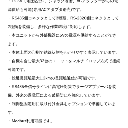
・DC5V〔電圧区分2〕ジャック装備、ACアダプターからの電
源供給も可能(専用ACアダプタ別売)です。
・RS485側コネクタとして3種類、RS-232C側コネクタとして
2種類を装備し、多様な作業環境に対応します。
・本ユニットから外部機器に5Vの電源を供給することができ
ます。
・本体上面の印刷で結線状態をわかりやすく表示しています。
・自機を含む最大32台のユニットをマルチドロップ方式で接続
可能です。
・総延長距離最大1.2kmの長距離通信が可能です。
・RS485全信号ラインに高電圧対策でサージアブソーバを装
備、外来の過電圧による破損防止を強化しています。
・制御盤固定用に取り付け金具をオプションで準備していま
す。
・Modbus利用可能です。