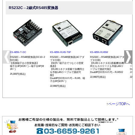
RS232C⇔2線式RS485変換器
KS-485N-T-DC
KS-485N-RJ45-T6P
KS-485N-RJ45W
KS-
RS232C⇔RS485変換器(DC10~2
RS232C⇔RS485変換器(ACアダ
RS232C⇔RS485変換器(ACアダ
RS
5V仕様)
プタ仕様)
プタ仕様)
プタ
【両側端子台小型変換器】
【M2ﾈｼﾞ端子台でつなぐ小型変
【RJ45コネクタ2口搭載機!自機
【発
端子台3P(M3ﾈｼﾞ)⇔端子台6P(M
換器】
同士もカスケードも市販LANケ
ーモ
3ﾈｼﾞ)
【RJ45コネクタ搭載で自機同士
ーブルで接続可能】
Dsu
を市販LANケーブルで接続可
Dsub9P(DCE/ﾒｽ/ｲﾝﾁ)⇔RJ45X2
ｽ/ﾐﾘ
25,300円(税込)
能】
22,990円(税込)
22,
Dsub9P(DCE/ﾒｽ/ｲﾝﾁ)⇔RJ45、端
子台6P(M2ﾈｼﾞ)
22,990円(税込)
↑
ページTOPへ