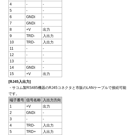
4
-
-
5
-
-
6
GNDi
-
7
GNDi
-
8
+V
出力
9
TRD-
入出力
10
TRD-
入出力
11
-
-
12
-
-
13
-
-
14
GNDi
-
15
+V
出力
[RJ45入出力]
・サコム製RS485機器のRJ45コネクタと市販のLANケーブルで接続可能
です。
端子番号
信号名称
入出力方向
1
+V
出力
2
GNDi
-
3
-
-
4
TRD-
入出力
5
TRD+
入出力