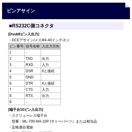
ピンアサイン
■RS232C側コネクタ
[Dsub9ピン入出力]
・DCEアサイン/メス/#4-40インチネジ
ピン番号
信号名称
入出力方向
1
-
2
TXD
出力
3
RXD
入力
4
DSR
6と接続
5
GND
6
DTR
4と接続
7
CTS
入力
8
RTS
出力
9
-
[端子台10ピン入出力]
・スクリューレス端子台
型番：ML-700-NH-10P (サトーパーツ）または相当品
・定格適合電線