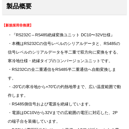
製品概要
【新規採用非推奨】
・『RS232C⇔RS485絶縁変換ユニット DC10〜32V仕様』
・本機はRS232Cの信号レベルのシリアルデータと、RS485の
信号レベルのシリアルデータを半二重で双方向に変換をする、
寒冷地仕様・絶縁タイプのコンバージョンユニットです。
・RS232Cの全二重通信をRS485半二重通信へ自動変換しま
す。
・-20℃の寒冷地から+70℃の灼熱地帯まで、広い温度範囲で動
作します。
・RS485側信号および電源を絶縁しています。
・電源はDC10Vから32Vまでの広範囲の電圧に対応した、2P
の端子台を装備しています。