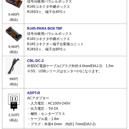
信号分岐用パラレルボックス
RJ45コネクタ中継ボックス
RJ45/3ヶ、端子台4P/1ヶ
9,460円
(税込)
RJ45-PARA BOX T8P
信号分岐用パラレルボックス
RJ45コネクタ中継ボックス
RJ45コネクタ⇔端子台変換ユニット
9,460円
RJ45/2ヶ、端子台8P/1ヶ
(税込)
CBL-DC-2
外部DC電源ケーブル(プラグ外径:4.0mm/EIAJ-2) 1.5m
※SS、USBシリーズはセンター(+)になります。
990円
(税込)
ADPT-R
ACアダプター
・入力電圧：AC100V-240V
・出力電圧： 5V-2A
・極性：センタープラス
2,310円
・ケーブル長：1.8m
(税込)
・プラグ：外形4.0mm 内径1.7mm(EIAJ-2)