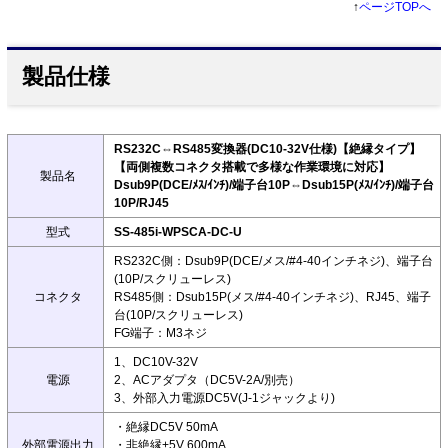
↑
ページTOPへ
製品仕様
RS232C⇔RS485変換器(DC10-32V仕様)【絶縁タイプ】
【両側複数コネクタ搭載で多様な作業環境に対応】
製品名
Dsub9P(DCE/ﾒｽ/ｲﾝﾁ)/端子台10P⇔Dsub15P(ﾒｽ/ｲﾝﾁ)/端子台
10P/RJ45
型式
SS-485i-WPSCA-DC-U
RS232C側：Dsub9P(DCE/メス/#4-40インチネジ)、端子台
(10P/スクリューレス)
コネクタ
RS485側：Dsub15P(メス/#4-40インチネジ)、RJ45、端子
台(10P/スクリューレス)
FG端子：M3ネジ
1、DC10V-32V
電源
2、ACアダプタ（DC5V-2A/別売）
3、外部入力電源DC5V(J-1ジャックより)
・絶縁DC5V 50mA
外部電源出力
・非絶縁+5V 600mA