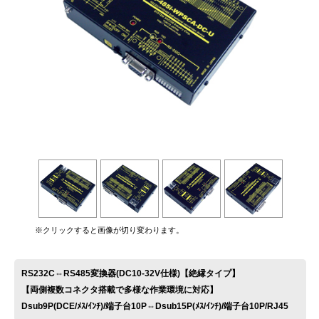
お問い合わせ
※クリックすると画像が切り変わります。
RS232C⇔RS485変換器(DC10-32V仕様)【絶縁タイプ】
【両側複数コネクタ搭載で多様な作業環境に対応】
Dsub9P(DCE/ﾒｽ/ｲﾝﾁ)/端子台10P⇔Dsub15P(ﾒｽ/ｲﾝﾁ)/端子台10P/RJ45