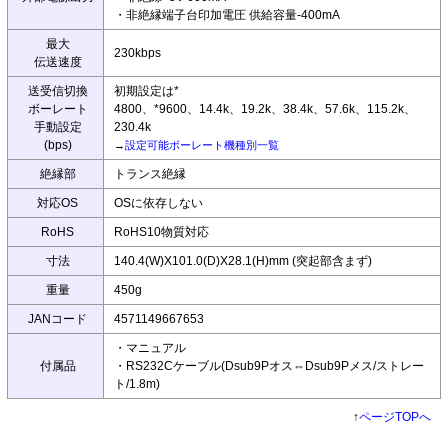
・非絶縁端子台印加電圧 供給容量-400mA
最大
230kbps
伝送速度
送受信切換
初期設定は*
ボーレート
4800、*9600、14.4k、19.2k、38.4k、57.6k、115.2k、
手動設定
230.4k
(bps)
→
設定可能ボーレート機種別一覧
絶縁部
トランス絶縁
対応OS
OSに依存しない
RoHS
RoHS10物質対応
寸法
140.4(W)X101.0(D)X28.1(H)mm (突起部含まず)
重量
450g
JANコード
4571149667653
・マニュアル
付属品
・RS232Cケーブル(Dsub9Pオス⇔Dsub9Pメス/ストレー
ト/1.8m)
↑
ページTOPへ