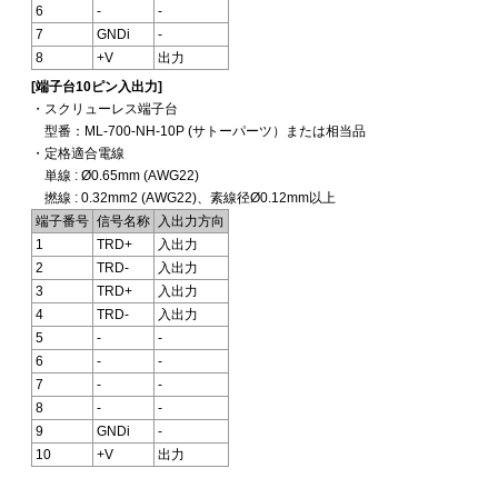
6
-
-
7
GNDi
-
8
+V
出力
[端子台10ピン入出力]
・スクリューレス端子台
型番：ML-700-NH-10P (サトーパーツ）または相当品
・定格適合電線
単線 : Ø0.65mm (AWG22)
撚線 : 0.32mm2 (AWG22)、素線径Ø0.12mm以上
端子番号
信号名称
入出力方向
1
TRD+
入出力
2
TRD-
入出力
3
TRD+
入出力
4
TRD-
入出力
5
-
-
6
-
-
7
-
-
8
-
-
9
GNDi
-
10
+V
出力