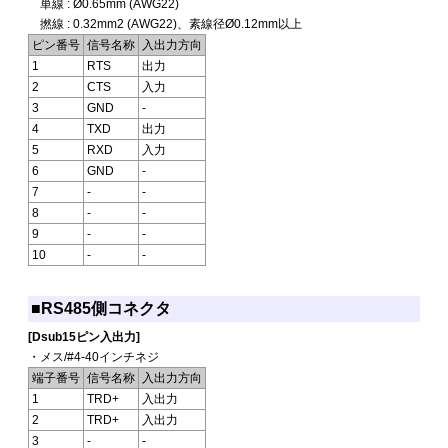
単線 : Ø0.65mm (AWG22)
撚線 : 0.32mm2 (AWG22)、素線径Ø0.12mm以上
ピン番号
信号名称
入出力方向
1
RTS
出力
2
CTS
入力
3
GND
-
4
TXD
出力
5
RXD
入力
6
GND
-
7
-
-
8
-
-
9
-
-
10
-
-
■RS485側コネクタ
[Dsub15ピン入出力]
・メス/#4-40インチネジ
端子番号
信号名称
入出力方向
1
TRD+
入出力
2
TRD+
入出力
3
-
-