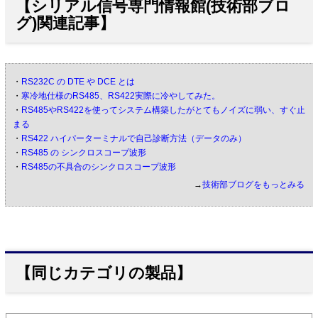
【シリアル信号専門情報館(技術部ブロ
グ)関連記事】
・
RS232C の DTE や DCE とは
・
寒冷地仕様のRS485、RS422実際に冷やしてみた。
・
RS485やRS422を使ってシステム構築したがとてもノイズに弱い、すぐ止
まる
・
RS422 ハイパーターミナルで自己診断方法（データのみ）
・
RS485 の シンクロスコープ波形
・
RS485の不具合のシンクロスコープ波形
→
技術部ブログをもっとみる
【同じカテゴリの製品】