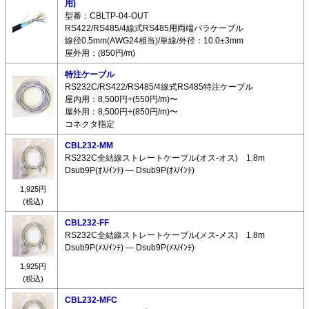
用)
型番：CBLTP-04-OUT
RS422/RS485/4線式RS485用両端バラケーブル
線径0.5mm(AWG24相当)/単線/外径：10.0±3mm
屋外用：(850円/m)
特注ケーブル
RS232C/RS422/RS485/4線式RS485特注ケーブル
屋内用：8,500円+(550円/m)〜
屋外用：8,500円+(850円/m)〜
コネクタ指定
CBL232-MM
RS232C全結線ストレートケーブル(オス-オス) 1.8m
Dsub9P(ｵｽ/ｲﾝﾁ) ― Dsub9P(ｵｽ/ｲﾝﾁ)
1,925円
(税込)
CBL232-FF
RS232C全結線ストレートケーブル(メス-メス) 1.8m
Dsub9P(ﾒｽ/ｲﾝﾁ) ― Dsub9P(ﾒｽ/ｲﾝﾁ)
1,925円
(税込)
CBL232-MFC