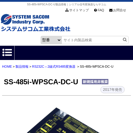
SS-485i-WPSCA-DC-U製品情報｜シリアル信号変換器ならサコム
サイトマップ
FAQ
お問合せ
HOME
>
製品情報
>
RS232C⇔2線式RS485変換器
> SS-485i-WPSCA-DC-U
HOME
SS-485i-WPSCA-DC-U
製品情報
2017年発売
各種ダウンロード
お客様サポート
会社情報