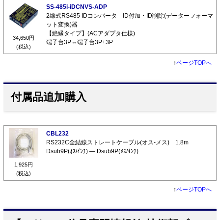
SS-485i-iDCNVS-ADP
2線式RS485 IDコンバータ ID付加・ID削除(データーフォーマ
ット変換)器
【絶縁タイプ】(ACアダプタ仕様)
34,650円
端子台3P⇔端子台3P+3P
(税込)
↑
ページTOPへ
付属品追加購入
CBL232
RS232C全結線ストレートケーブル(オス-メス) 1.8m
Dsub9P(ｵｽ/ｲﾝﾁ) ― Dsub9P(ﾒｽ/ｲﾝﾁ)
1,925円
(税込)
↑
ページTOPへ