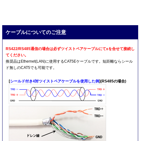
ケーブルについてのご注意
RS422/RS485通信の場合は必ずツイストペアケーブルにて±を合せて接続し
てください。
推奨品はEthernet(LAN)に使用するCAT5Eケーブルです。短距離ならシール
ド無しのCAT5でも可能です。
[
シールド付き4対ツイストペアケーブルを使用した例
](RS485の場合)