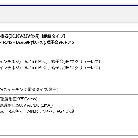
換器(DC10V-32V仕様)【絶縁タイプ】
P/RJ45⇔Dsub9P(ｵｽ/ｲﾝﾁ)/端子台9P/RJ45
40インチネジ)、RJ45 (8P8C)、端子台(9P/スクリューレス)
40インチネジ)、RJ45 (8P8C)、端子台(9P/スクリューレス)
-2A/スイッチング電源タイプ/別売）
縁耐圧:3750Vrms)
耐圧:500V AC/DC (1mA))
xd、Rxd等が、A側およびｹｰｽ、FGと絶縁