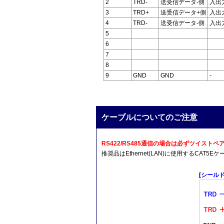
2
TRD-
送受信データ-側
入出
3
TRD+
送受信データ+側
入出
4
TRD-
送受信データ-側
入出
5
6
7
8
9
GND
GND
-
ケーブルについてのご注意
RS422/RS485通信の場合は必ずツイス
推奨品はEthernet(LAN)に使用するCA
[
シール