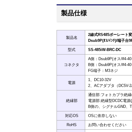
製品仕様
2線式RS485ボーレート変
製品名
Dsub9P(ｵｽ/ｲﾝﾁ)/端子台9
型式
SS-485iW-BRC-DC
A側：Dsub9P(オス/#4-
コネクタ
B側：Dsub9P(オス/#4-
FG端子：M3ネジ
1、DC10-32V
電源
2、ACアダプタ（DC5V
通信部:フォトカプラ絶縁(絶
絶縁部
電源部:絶縁型DCDC電源(絶縁
B側の、シグナルGND、T
対応OS
OSに依存しない
RoHS
お問い合わせください