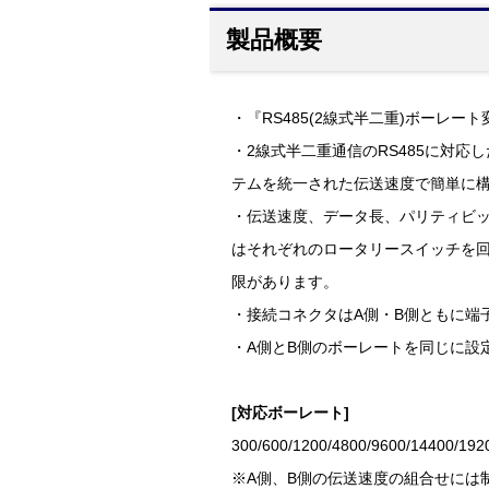
製品概要
・『RS485(2線式半二重)ボーレート変
・2線式半二重通信のRS485に対
テムを統一された伝送速度で簡単に
・伝送速度、データ長、パリティビッ
はそれぞれのロータリースイッチを回す
限があります。
・接続コネクタはA側・B側ともに端子台
・A側とB側のボーレートを同じに設
[対応ボーレート]
300/600/1200/4800/9600/14400/192
※A側、B側の伝送速度の組合せには