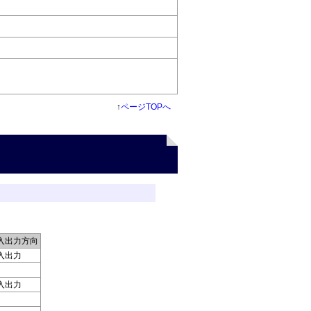
↑
ページTOPへ
入出力方向
入出力
入出力