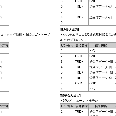
5
GND
GND
-
力
6
TRD-
送受信データ-側
7
力
8
TRD-
送受信データ-側
9
[RJ45入出力]
45コネクタ搭載機と市販のLANケーブ
・システムサコム製2線式RS485製品の
ルで接続可能です。
力方向
ピン番号
信号名称
信号機能
1
-
N.C.
-
2
GND
GND
-
力
3
TRD+
送受信データ+側
力
4
TRD-
送受信データ-側
力
5
TRD+
送受信データ+側
力
6
TRD-
送受信データ-側
7
GND
GND
-
8
-
N.C.
-
[端子台入出力]
・9Pスクリューレス端子台
力方向
ピン番号
信号名称
信号機能
力
1
TRD+
送受信データ+側