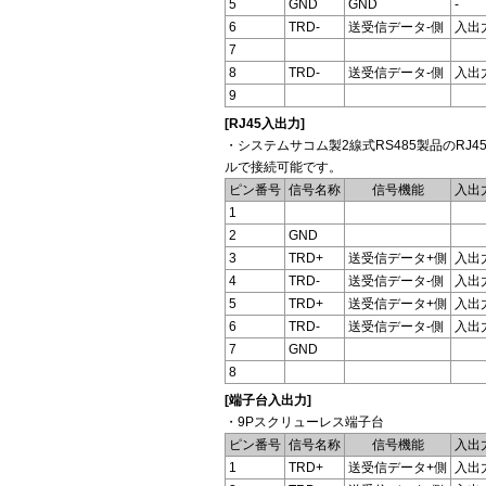
5
GND
GND
-
6
TRD-
送受信データ-側
入出
7
8
TRD-
送受信データ-側
入出
9
[RJ45入出力]
・システムサコム製2線式RS485製品のRJ
ルで接続可能です。
ピン番号
信号名称
信号機能
入出
1
2
GND
3
TRD+
送受信データ+側
入出
4
TRD-
送受信データ-側
入出
5
TRD+
送受信データ+側
入出
6
TRD-
送受信データ-側
入出
7
GND
8
[端子台入出力]
・9Pスクリューレス端子台
ピン番号
信号名称
信号機能
入出
1
TRD+
送受信データ+側
入出