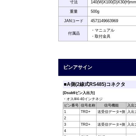
寸法
140(W)X100(D)X30(H
重量
500g
JANコード
4571149663969
・マニュアル
付属品
・取付金具
ピンアサイン
■A側(2線式RS485)コネクタ
[Dsub9ピン入出力]
・オス/#4-40インチネジ
ピン番号
信号名称
信号機能
入出
1
TRD+
送受信データ+側
入出
2
3
TRD+
送受信データ+側
入出
4