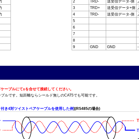
力
2
TRD-
送受信データ-側
力
3
TRD+
送受信データ+側
力
4
TRD-
送受信データ-側
5
6
7
8
9
GND
GND
-
トペアケーブルにて±を合せて接続してください。
T5Eケーブルです。短距離ならシールド無しのCAT5でも可能です。
ド付き4対ツイストペアケーブルを使用した例
](RS485の場合)