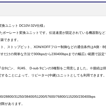
換ユニット DC10V-32V仕様』
応したボーレート変換ユニットです。伝送速度が固定されている機器類な
構築できます。
ト、ストップビット、XON/XOFFフロー制御などの通信条件はA側・
だけの簡単な方法で300bpsから230400bpsまでの幅広い範囲で
9ピン、 RJ45、 D-sub 9ピンの3種類をご用意しました。※接続
定することによって、リピーター(中継)ユニットとしても利用できます
00/28800/31250/38400/51200/57600/76800/115200/230400bps
制限があります。