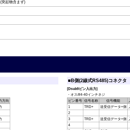
)mm(突起物含まず)
■B側(2線式RS485)コネクタ
[Dsub9ピン入出力]
・オス/#4-40インチネジ
力方向
ピン番号
信号名称
信号機能
力
1
TRD+
送受信データ+側
2
力
3
TRD+
送受信データ+側
4