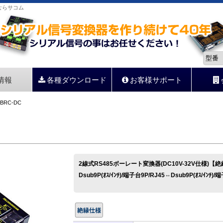
器ならサコム
情報
各種ダウンロード
お客様サポート
-BRC-DC
2線式RS485ボーレート変換器(DC10V-32V仕様)【
Dsub9P(ｵｽ/ｲﾝﾁ)/端子台9P/RJ45⇔Dsub9P(ｵｽ/ｲﾝﾁ)/