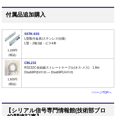
付属品追加購入
SSTK-03S
L型取付金具(ステンレス仕様)
L型・2枚1組・ビス4本
1,100円
(税込)
CBL232
RS232C全結線ストレートケーブル(オス-メス) 1.8m
Dsub9P(ｵｽ/ｲﾝﾁ) ― Dsub9P(ﾒｽ/ｲﾝﾁ)
1,925円
(税込)
↑
ページTOPへ
【シリアル信号専門情報館(技術部ブロ