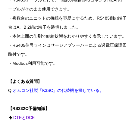
・RS485ケーブルとして、市販の両端RJ45コネクタ付LANケ
ーブルがそのまま使用できます。
・複数台のユニットの接続を容易にするため、RS485側の端子
台はA、B 2組の端子を装備しました。
・本体上面の印刷で結線状態をわかりやすく表示しています。
・RS485信号ラインはサージアブソーバーによる過電圧保護回
路付です。
・Modbus利用可能です。
【よくある質問】
Q.
オムロン社製「K3SC」の代替機を探している。
【RS232C予備知識】
DTEとDCE