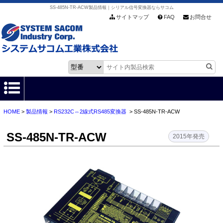
SS-485N-TR-ACW製品情報｜シリアル信号変換器ならサコム
サイトマップ
FAQ
お問合せ
HOME
>
製品情報
>
RS232C⇔2線式RS485変換器
> SS-485N-TR-ACW
HOME
SS-485N-TR-ACW
製品情報
2015年発売
各種ダウンロード
お客様サポート
会社情報