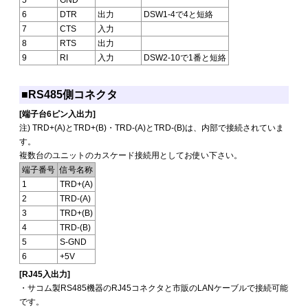
6
DTR
出力
DSW1-4で4と短絡
7
CTS
入力
8
RTS
出力
9
RI
入力
DSW2-10で1番と短絡
■RS485側コネクタ
[端子台6ピン入出力]
注) TRD+(A)とTRD+(B)・TRD-(A)とTRD-(B)は、内部で接続されていま
す。
複数台のユニットのカスケード接続用としてお使い下さい。
端子番号
信号名称
1
TRD+(A)
2
TRD-(A)
3
TRD+(B)
4
TRD-(B)
5
S-GND
6
+5V
[RJ45入出力]
・サコム製RS485機器のRJ45コネクタと市販のLANケーブルで接続可能
です。