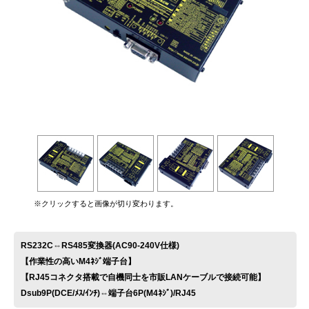
お問い合わせ
※クリックすると画像が切り変わります。
RS232C⇔RS485変換器(AC90-240V仕様)
【作業性の高いM4ﾈｼﾞ端子台】
【RJ45コネクタ搭載で自機同士を市販LANケーブルで接続可能】
Dsub9P(DCE/ﾒｽ/ｲﾝﾁ)⇔端子台6P(M4ﾈｼﾞ)/RJ45