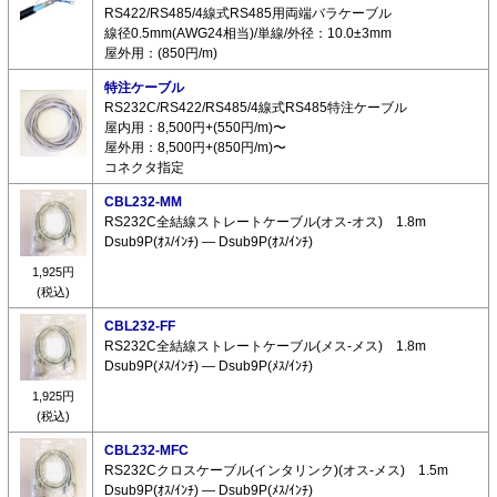
RS422/RS485/4線式RS485用両端バラケーブル
線径0.5mm(AWG24相当)/単線/外径：10.0±3mm
屋外用：(850円/m)
特注ケーブル
RS232C/RS422/RS485/4線式RS485特注ケーブル
屋内用：8,500円+(550円/m)〜
屋外用：8,500円+(850円/m)〜
コネクタ指定
CBL232-MM
RS232C全結線ストレートケーブル(オス-オス) 1.8m
Dsub9P(ｵｽ/ｲﾝﾁ) ― Dsub9P(ｵｽ/ｲﾝﾁ)
1,925円
(税込)
CBL232-FF
RS232C全結線ストレートケーブル(メス-メス) 1.8m
Dsub9P(ﾒｽ/ｲﾝﾁ) ― Dsub9P(ﾒｽ/ｲﾝﾁ)
1,925円
(税込)
CBL232-MFC
RS232Cクロスケーブル(インタリンク)(オス-メス) 1.5m
Dsub9P(ｵｽ/ｲﾝﾁ) ― Dsub9P(ﾒｽ/ｲﾝﾁ)