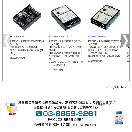
KS-485N-T-DC
KS-485N-RJ45-T6P
KS-485N-RJ45W
KS-
RS232C⇔RS485変換器(DC10~2
RS232C⇔RS485変換器(ACアダ
RS232C⇔RS485変換器(ACアダ
RS
5V仕様)
プタ仕様)
プタ仕様)
プタ
【両側端子台小型変換器】
【M2ﾈｼﾞ端子台でつなぐ小型変
【RJ45コネクタ2口搭載機!自機
【発
端子台3P(M3ﾈｼﾞ)⇔端子台6P(M
換器】
同士もカスケードも市販LANケ
ーモ
3ﾈｼﾞ)
【RJ45コネクタ搭載で自機同士
ーブルで接続可能】
Dsu
を市販LANケーブルで接続可
Dsub9P(DCE/ﾒｽ/ｲﾝﾁ)⇔RJ45X2
ｽ/ﾐﾘ
25,300円(税込)
能】
22,990円(税込)
22,
Dsub9P(DCE/ﾒｽ/ｲﾝﾁ)⇔RJ45、端
子台6P(M2ﾈｼﾞ)
22,990円(税込)
↑
ページTOPへ