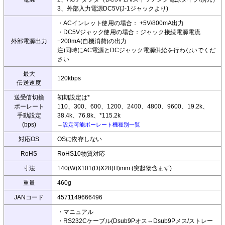
3、外部入力電源DC5V(J-1ジャックより)
・ACインレット使用の場合： +5V/800mA出力
・DC5Vジャック使用の場合：ジャック接続電源電流
外部電源出力
−200mA(自機消費)の出力
注)同時にAC電源とDCジャック電源供給を行わないでくだ
さい
最大
120kbps
伝送速度
送受信切換
初期設定は*
ボーレート
110、300、600、1200、2400、4800、9600、19.2k、
手動設定
38.4k、76.8k、*115.2k
(bps)
→
設定可能ボーレート機種別一覧
対応OS
OSに依存しない
RoHS
RoHS10物質対応
寸法
140(W)X101(D)X28(H)mm (突起物含まず)
重量
460g
JANコード
4571149666496
・マニュアル
・RS232Cケーブル(Dsub9Pオス⇔Dsub9Pメス/ストレー