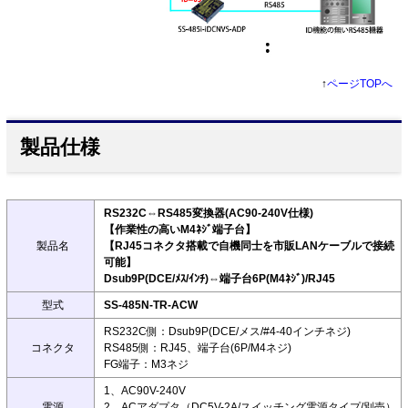
↑
ページTOPへ
製品仕様
RS232C⇔RS485変換器(AC90-240V仕様)
【作業性の高いM4ﾈｼﾞ端子台】
製品名
【RJ45コネクタ搭載で自機同士を市販LANケーブルで接続
可能】
Dsub9P(DCE/ﾒｽ/ｲﾝﾁ)⇔端子台6P(M4ﾈｼﾞ)/RJ45
型式
SS-485N-TR-ACW
RS232C側：Dsub9P(DCE/メス/#4-40インチネジ)
コネクタ
RS485側：RJ45、端子台(6P/M4ネジ)
FG端子：M3ネジ
1、AC90V-240V
電源
2、ACアダプタ（DC5V-2A/スイッチング電源タイプ/別売）