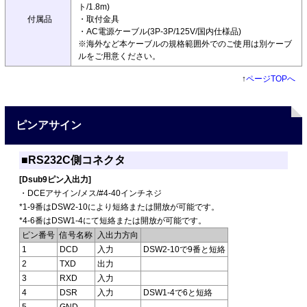
ト/1.8m)
付属品
・取付金具
・AC電源ケーブル(3P-3P/125V/国内仕様品)
※海外など本ケーブルの規格範囲外でのご使用は別ケーブ
ルをご用意ください。
↑
ページTOPへ
ピンアサイン
■RS232C側コネクタ
[Dsub9ピン入出力]
・DCEアサイン/メス/#4-40インチネジ
*1-9番はDSW2-10により短絡または開放が可能です。
*4-6番はDSW1-4にて短絡または開放が可能です。
ピン番号
信号名称
入出力方向
1
DCD
入力
DSW2-10で9番と短絡
2
TXD
出力
3
RXD
入力
4
DSR
入力
DSW1-4で6と短絡
5
GND