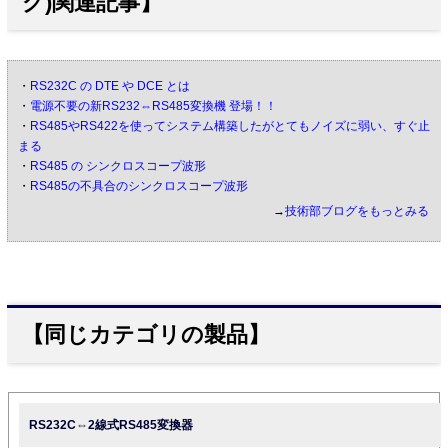
グ)関連記事】
・
RS232C の DTE や DCE とは
・
電源不要の新RS232⇔RS485変換機 登場！！
・
RS485やRS422を使ってシステム構築したがとてもノイズに弱い、すぐ止
まる
・
RS485 の シンクロスコープ波形
・
RS485の不具合のシンクロスコープ波形
→
技術部ブログをもっとみる
【同じカテゴリの製品】
RS232C⇔2線式RS485変換器