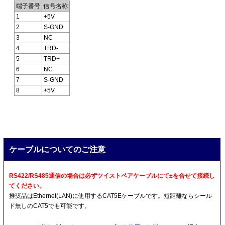
端子番号
信号名称
1
+5V
2
S-GND
3
NC
4
TRD-
5
TRD+
6
NC
7
S-GND
8
+5V
ケーブルについてのご注意
RS422/RS485通信の場合は必ずツイストペアケーブルにて±を合せて接続し
てください。
推奨品はEthernet(LAN)に使用するCAT5Eケーブルです。短距離ならシール
ド無しのCAT5でも可能です。