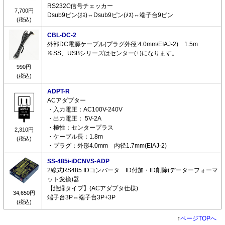
RS232C信号チェッカー
7,700円
Dsub9ピン(ｵｽ)⇔Dsub9ピン(ﾒｽ)⇔端子台9ピン
(税込)
CBL-DC-2
外部DC電源ケーブル(プラグ外径:4.0mm/EIAJ-2) 1.5m
※SS、USBシリーズはセンター(+)になります。
990円
(税込)
ADPT-R
ACアダプター
・入力電圧：AC100V-240V
・出力電圧： 5V-2A
・極性：センタープラス
2,310円
・ケーブル長：1.8m
(税込)
・プラグ：外形4.0mm 内径1.7mm(EIAJ-2)
SS-485i-iDCNVS-ADP
2線式RS485 IDコンバータ ID付加・ID削除(データーフォーマ
ット変換)器
【絶縁タイプ】(ACアダプタ仕様)
34,650円
端子台3P⇔端子台3P+3P
(税込)
↑
ページTOPへ