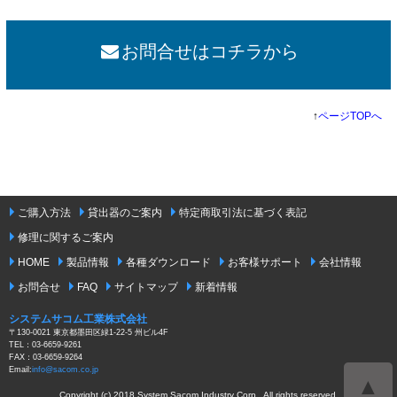
お問合せはコチラから
↑
ページTOPへ
ご購入方法
貸出器のご案内
特定商取引法に基づく表記
修理に関するご案内
HOME
製品情報
各種ダウンロード
お客様サポート
会社情報
お問合せ
FAQ
サイトマップ
新着情報
システムサコム工業株式会社
〒130-0021 東京都墨田区緑1-22-5 州ビル4F
TEL：03-6659-9261
FAX：03-6659-9264
Email:
info@sacom.co.jp
▲
Copyright (c) 2018 System Sacom Industry Corp . All rights reserved.