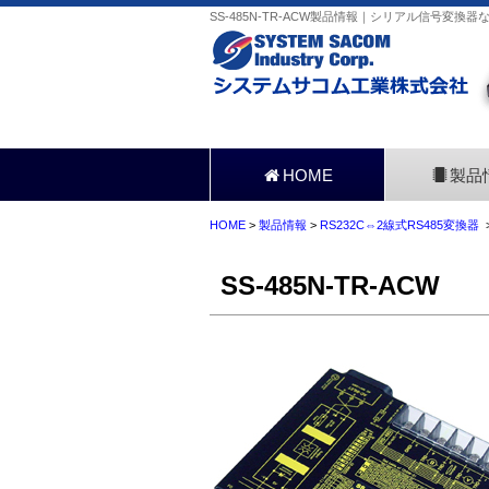
SS-485N-TR-ACW製品情報｜シリアル信号変換器
HOME
製品
HOME
>
製品情報
>
RS232C⇔2線式RS485変換器
>
SS-485N-TR-ACW