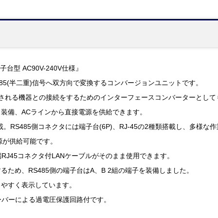
台型 AC90V-240V仕様』
S485(半二重)信号へ双方向で変換するコンバージョンユニットです。
5で出力される機器との接続をするためのインターフェースコンバーターとし
装備、ACラインから直接電源を供給できます。
搭載。RS485側コネクタには端子台(6P)、RJ-45の2種類搭載し、多様
源が供給可能です。
端RJ45コネクタ付LANケーブルがそのまま使用できます。
ため、RS485側の端子台はA、B 2組の端子を装備しました。
りやすく表示しています。
ソーバーによる過電圧保護回路付です。