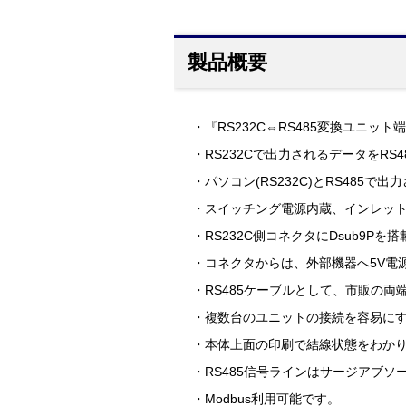
製品概要
・『RS232C⇔RS485変換ユニット端子
・RS232Cで出力されるデータをR
・パソコン(RS232C)とRS48
・スイッチング電源内蔵、インレット
・RS232C側コネクタにDsub9Pを
・コネクタからは、外部機器へ5V電
・RS485ケーブルとして、市販の両
・複数台のユニットの接続を容易にする
・本体上面の印刷で結線状態をわか
・RS485信号ラインはサージアブ
・Modbus利用可能です。