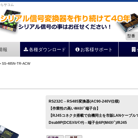
ならサコム
情報
各種ダウンロード
お客様サポート
 SS-485N-TR-ACW
RS232C⇔RS485変換器(AC90-240V仕様)
【作業性の高いM4ﾈｼﾞ端子台】
【RJ45コネクタ搭載で自機同士を市販LANケーブル
Dsub9P(DCE/ﾒｽ/ｲﾝﾁ)⇔端子台6P(M4ﾈｼﾞ)/RJ45