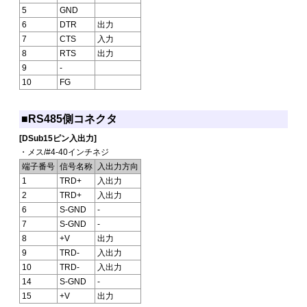
5
GND
6
DTR
出力
7
CTS
入力
8
RTS
出力
9
-
10
FG
■RS485側コネクタ
[DSub15ピン入出力]
・メス/#4-40インチネジ
端子番号
信号名称
入出力方向
1
TRD+
入出力
2
TRD+
入出力
6
S-GND
-
7
S-GND
-
8
+V
出力
9
TRD-
入出力
10
TRD-
入出力
14
S-GND
-
15
+V
出力