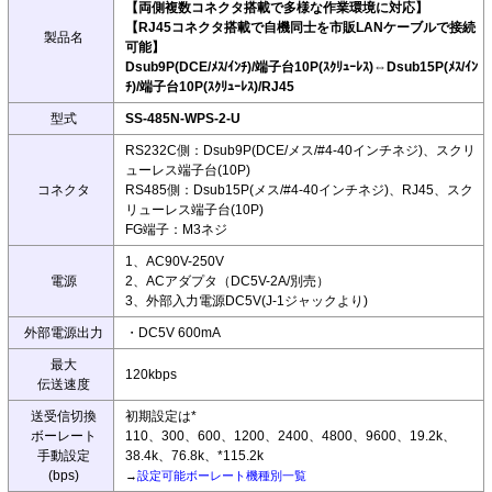
【両側複数コネクタ搭載で多様な作業環境に対応】
【RJ45コネクタ搭載で自機同士を市販LANケーブルで接続
製品名
可能】
Dsub9P(DCE/ﾒｽ/ｲﾝﾁ)/端子台10P(ｽｸﾘｭｰﾚｽ)⇔Dsub15P(ﾒｽ/ｲﾝ
ﾁ)/端子台10P(ｽｸﾘｭｰﾚｽ)/RJ45
型式
SS-485N-WPS-2-U
RS232C側：Dsub9P(DCE/メス/#4-40インチネジ)、スクリ
ューレス端子台(10P)
コネクタ
RS485側：Dsub15P(メス/#4-40インチネジ)、RJ45、スク
リューレス端子台(10P)
FG端子：M3ネジ
1、AC90V-250V
電源
2、ACアダプタ（DC5V-2A/別売）
3、外部入力電源DC5V(J-1ジャックより)
外部電源出力
・DC5V 600mA
最大
120kbps
伝送速度
送受信切換
初期設定は*
ボーレート
110、300、600、1200、2400、4800、9600、19.2k、
手動設定
38.4k、76.8k、*115.2k
(bps)
→
設定可能ボーレート機種別一覧