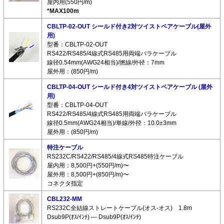
屋内用(550円/m)
*MAX100m
CBLTP-02-OUT シールド付き2対ツイストペアケーブル(屋外
用)
型番：CBLTP-02-OUT
RS422/RS485/4線式RS485用両端バラケーブル
線径0.54mm(AWG24相当)/撚線/外径：7mm
屋外用：(850円/m)
CBLTP-04-OUT シールド付き4対ツイストペアケーブル (屋外
用)
型番：CBLTP-04-OUT
RS422/RS485/4線式RS485用両端バラケーブル
線径0.5mm(AWG24相当)/単線/外径：10.0±3mm
屋外用：(850円/m)
特注ケーブル
RS232C/RS422/RS485/4線式RS485特注ケーブル
屋内用：8,500円+(550円/m)〜
屋外用：8,500円+(850円/m)〜
コネクタ指定
CBL232-MM
RS232C全結線ストレートケーブル(オス-オス) 1.8m
Dsub9P(ｵｽ/ｲﾝﾁ) ― Dsub9P(ｵｽ/ｲﾝﾁ)