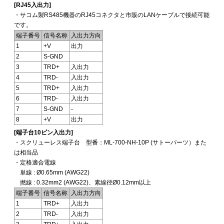
[RJ45入出力]
・サコム製RS485機器のRJ45コネクタと市販のLANケーブルで接続可能
です。
端子番号
信号名称
入出力方向
1
+V
出力
2
S-GND
3
TRD+
入出力
4
TRD-
入出力
5
TRD+
入出力
6
TRD-
入出力
7
S-GND
-
8
+V
出力
[端子台10ピン入出力]
・スクリューレス端子台 型番：ML-700-NH-10P (サトーパーツ）また
は相当品
・定格適合電線
単線 : Ø0.65mm (AWG22)
撚線 : 0.32mm2 (AWG22)、素線径Ø0.12mm以上
端子番号
信号名称
入出力方向
1
TRD+
入出力
2
TRD-
入出力