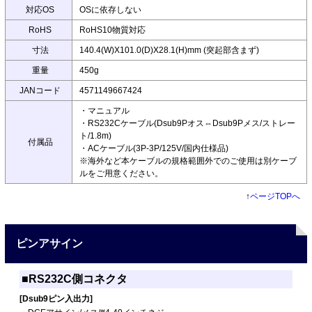
対応OS
OSに依存しない
RoHS
RoHS10物質対応
寸法
140.4(W)X101.0(D)X28.1(H)mm (突起部含まず)
重量
450g
JANコード
4571149667424
・マニュアル
・RS232Cケーブル(Dsub9Pオス⇔Dsub9Pメス/ストレー
ト/1.8m)
付属品
・ACケーブル(3P-3P/125V/国内仕様品)
※海外など本ケーブルの規格範囲外でのご使用は別ケーブ
ルをご用意ください。
↑
ページTOPへ
ピンアサイン
■RS232C側コネクタ
[Dsub9ピン入出力]