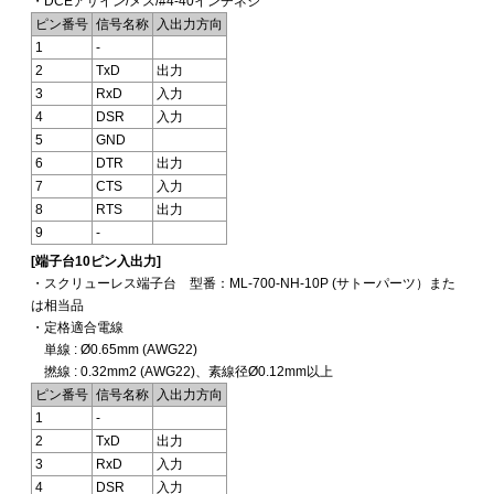
・DCEアサイン/メス/#4-40インチネジ
ピン番号
信号名称
入出力方向
1
-
2
TxD
出力
3
RxD
入力
4
DSR
入力
5
GND
6
DTR
出力
7
CTS
入力
8
RTS
出力
9
-
[端子台10ピン入出力]
・スクリューレス端子台 型番：ML-700-NH-10P (サトーパーツ）また
は相当品
・定格適合電線
単線 : Ø0.65mm (AWG22)
撚線 : 0.32mm2 (AWG22)、素線径Ø0.12mm以上
ピン番号
信号名称
入出力方向
1
-
2
TxD
出力
3
RxD
入力
4
DSR
入力