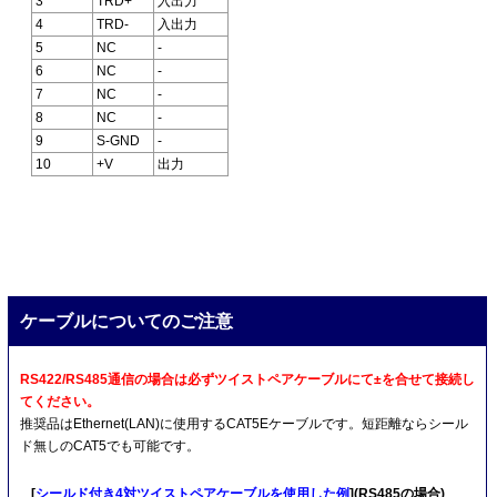
3
TRD+
入出力
4
TRD-
入出力
5
NC
-
6
NC
-
7
NC
-
8
NC
-
9
S-GND
-
10
+V
出力
ケーブルについてのご注意
RS422/RS485通信の場合は必ずツイストペアケーブルにて±を合せて接続し
てください。
推奨品はEthernet(LAN)に使用するCAT5Eケーブルです。短距離ならシール
ド無しのCAT5でも可能です。
[
シールド付き4対ツイストペアケーブルを使用した例
](RS485の場合)