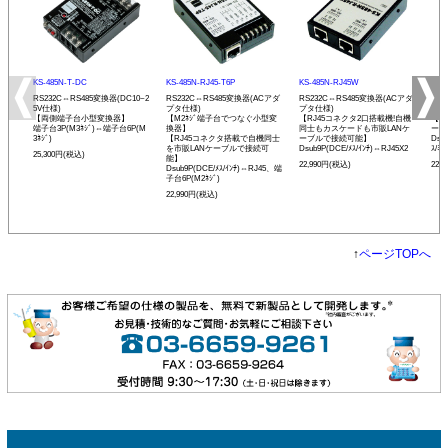
KS-485N-T-DC
KS-485N-RJ45-T6P
KS-485N-RJ45W
KS-
RS232C⇔RS485変換器(DC10~2
RS232C⇔RS485変換器(ACアダ
RS232C⇔RS485変換器(ACアダ
RS
5V仕様)
プタ仕様)
プタ仕様)
プタ
【両側端子台小型変換器】
【M2ﾈｼﾞ端子台でつなぐ小型変
【RJ45コネクタ2口搭載機!自機
【発
端子台3P(M3ﾈｼﾞ)⇔端子台6P(M
換器】
同士もカスケードも市販LANケ
ーモ
3ﾈｼﾞ)
【RJ45コネクタ搭載で自機同士
ーブルで接続可能】
Dsu
を市販LANケーブルで接続可
Dsub9P(DCE/ﾒｽ/ｲﾝﾁ)⇔RJ45X2
ｽ/ﾐﾘ
25,300円(税込)
能】
22,990円(税込)
22,
Dsub9P(DCE/ﾒｽ/ｲﾝﾁ)⇔RJ45、端
子台6P(M2ﾈｼﾞ)
22,990円(税込)
↑
ページTOPへ