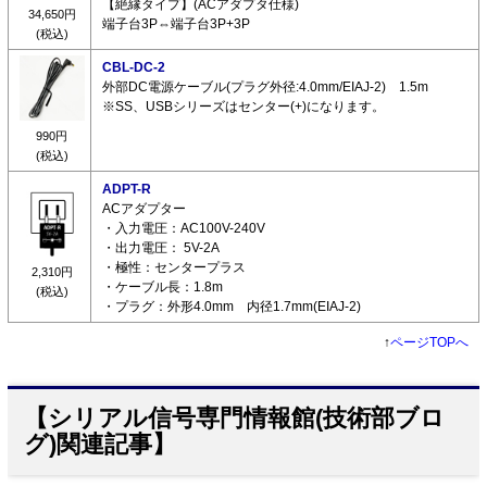
【絶縁タイプ】(ACアダプタ仕様)
34,650円
端子台3P⇔端子台3P+3P
(税込)
CBL-DC-2
外部DC電源ケーブル(プラグ外径:4.0mm/EIAJ-2) 1.5m
※SS、USBシリーズはセンター(+)になります。
990円
(税込)
ADPT-R
ACアダプター
・入力電圧：AC100V-240V
・出力電圧： 5V-2A
・極性：センタープラス
2,310円
・ケーブル長：1.8m
(税込)
・プラグ：外形4.0mm 内径1.7mm(EIAJ-2)
↑
ページTOPへ
【シリアル信号専門情報館(技術部ブロ
グ)関連記事】