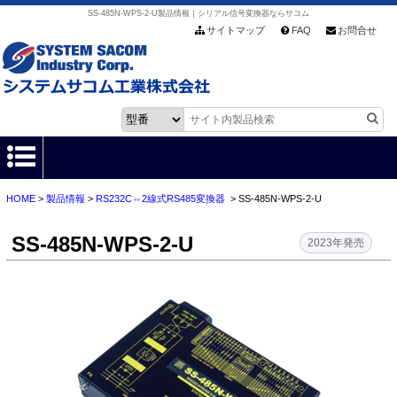
SS-485N-WPS-2-U製品情報｜シリアル信号変換器ならサコム
サイトマップ
FAQ
お問合せ
HOME
>
製品情報
>
RS232C⇔2線式RS485変換器
> SS-485N-WPS-2-U
HOME
SS-485N-WPS-2-U
製品情報
2023年発売
各種ダウンロード
お客様サポート
会社情報