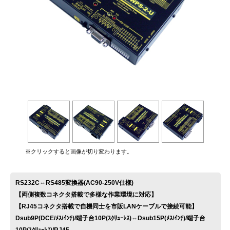
お問い合わせ
※クリックすると画像が切り変わります。
RS232C⇔RS485変換器(AC90-250V仕様)
【両側複数コネクタ搭載で多様な作業環境に対応】
【RJ45コネクタ搭載で自機同士を市販LANケーブルで接続可能】
Dsub9P(DCE/ﾒｽ/ｲﾝﾁ)/端子台10P(ｽｸﾘｭｰﾚｽ)⇔Dsub15P(ﾒｽ/ｲﾝﾁ)/端子台