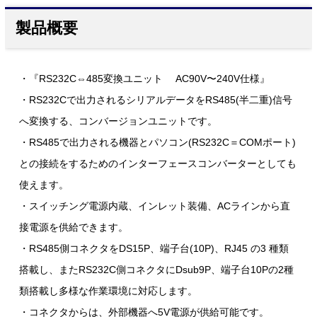
製品概要
・『RS232C⇔485変換ユニット AC90V〜240V仕様』
・RS232Cで出力されるシリアルデータをRS485(半二重)信号
へ変換する、コンバージョンユニットです。
・RS485で出力される機器とパソコン(RS232C＝COMポート)
との接続をするためのインターフェースコンバーターとしても
使えます。
・スイッチング電源内蔵、インレット装備、ACラインから直
接電源を供給できます。
・RS485側コネクタをDS15P、端子台(10P)、RJ45 の3 種類
搭載し、またRS232C側コネクタにDsub9P、端子台10Pの2種
類搭載し多様な作業環境に対応します。
・コネクタからは、外部機器へ5V電源が供給可能です。