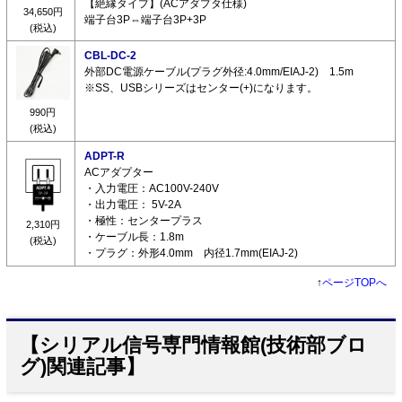
【絶縁タイプ】(ACアダプタ仕様)
34,650円
端子台3P⇔端子台3P+3P
(税込)
CBL-DC-2
外部DC電源ケーブル(プラグ外径:4.0mm/EIAJ-2) 1.5m
※SS、USBシリーズはセンター(+)になります。
990円
(税込)
ADPT-R
ACアダプター
・入力電圧：AC100V-240V
・出力電圧： 5V-2A
・極性：センタープラス
2,310円
・ケーブル長：1.8m
(税込)
・プラグ：外形4.0mm 内径1.7mm(EIAJ-2)
↑
ページTOPへ
【シリアル信号専門情報館(技術部ブロ
グ)関連記事】