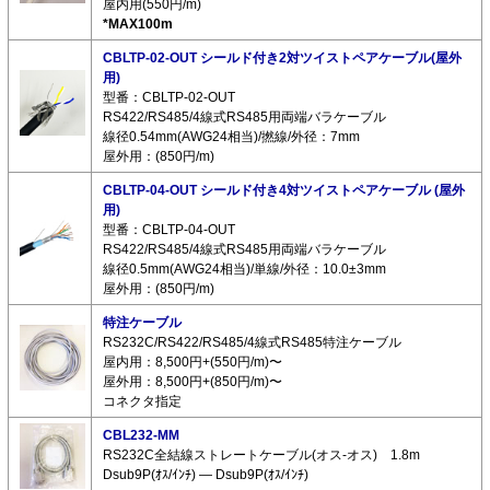
屋内用(550円/m)
*MAX100m
CBLTP-02-OUT シールド付き2対ツイストペアケーブル(屋外
用)
型番：CBLTP-02-OUT
RS422/RS485/4線式RS485用両端バラケーブル
線径0.54mm(AWG24相当)/撚線/外径：7mm
屋外用：(850円/m)
CBLTP-04-OUT シールド付き4対ツイストペアケーブル (屋外
用)
型番：CBLTP-04-OUT
RS422/RS485/4線式RS485用両端バラケーブル
線径0.5mm(AWG24相当)/単線/外径：10.0±3mm
屋外用：(850円/m)
特注ケーブル
RS232C/RS422/RS485/4線式RS485特注ケーブル
屋内用：8,500円+(550円/m)〜
屋外用：8,500円+(850円/m)〜
コネクタ指定
CBL232-MM
RS232C全結線ストレートケーブル(オス-オス) 1.8m
Dsub9P(ｵｽ/ｲﾝﾁ) ― Dsub9P(ｵｽ/ｲﾝﾁ)