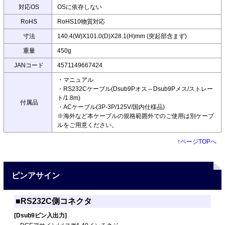
対応OS
OSに依存しない
RoHS
RoHS10物質対応
寸法
140.4(W)X101.0(D)X28.1(H)mm (突起部含まず)
重量
450g
JANコード
4571149667424
・マニュアル
・RS232Cケーブル(Dsub9Pオス⇔Dsub9Pメス/ストレー
ト/1.8m)
付属品
・ACケーブル(3P-3P/125V/国内仕様品)
※海外など本ケーブルの規格範囲外でのご使用は別ケーブ
ルをご用意ください。
↑
ページTOPへ
ピンアサイン
■RS232C側コネクタ
[Dsub9ピン入出力]