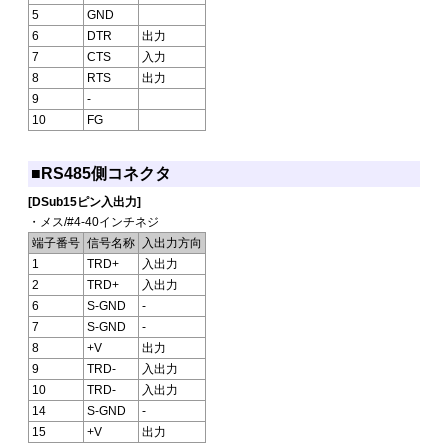
5
GND
6
DTR
出力
7
CTS
入力
8
RTS
出力
9
-
10
FG
■RS485側コネクタ
[DSub15ピン入出力]
・メス/#4-40インチネジ
端子番号
信号名称
入出力方向
1
TRD+
入出力
2
TRD+
入出力
6
S-GND
-
7
S-GND
-
8
+V
出力
9
TRD-
入出力
10
TRD-
入出力
14
S-GND
-
15
+V
出力