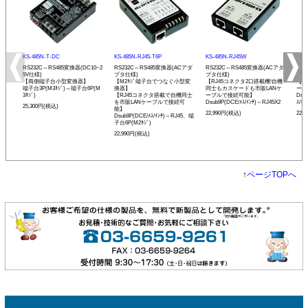
KS-485N-T-DC
KS-485N-RJ45-T6P
KS-485N-RJ45W
KS-
RS232C⇔RS485変換器(DC10~2
RS232C⇔RS485変換器(ACアダ
RS232C⇔RS485変換器(ACアダ
RS
5V仕様)
プタ仕様)
プタ仕様)
プタ
【両側端子台小型変換器】
【M2ﾈｼﾞ端子台でつなぐ小型変
【RJ45コネクタ2口搭載機!自機
【発
端子台3P(M3ﾈｼﾞ)⇔端子台6P(M
換器】
同士もカスケードも市販LANケ
ーモ
3ﾈｼﾞ)
【RJ45コネクタ搭載で自機同士
ーブルで接続可能】
Dsu
を市販LANケーブルで接続可
Dsub9P(DCE/ﾒｽ/ｲﾝﾁ)⇔RJ45X2
ｽ/ﾐﾘ
25,300円(税込)
能】
22,990円(税込)
22,
Dsub9P(DCE/ﾒｽ/ｲﾝﾁ)⇔RJ45、端
子台6P(M2ﾈｼﾞ)
22,990円(税込)
↑
ページTOPへ