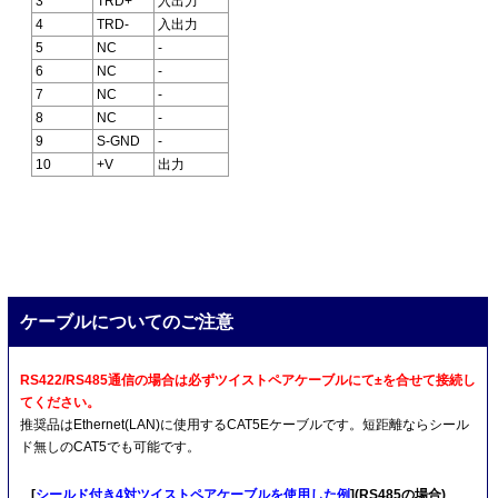
3
TRD+
入出力
4
TRD-
入出力
5
NC
-
6
NC
-
7
NC
-
8
NC
-
9
S-GND
-
10
+V
出力
ケーブルについてのご注意
RS422/RS485通信の場合は必ずツイストペアケーブルにて±を合せて接続し
てください。
推奨品はEthernet(LAN)に使用するCAT5Eケーブルです。短距離ならシール
ド無しのCAT5でも可能です。
[
シールド付き4対ツイストペアケーブルを使用した例
](RS485の場合)