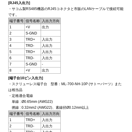
[RJ45入出力]
・サコム製RS485機器のRJ45コネクタと市販のLANケーブルで接続可能
です。
端子番号
信号名称
入出力方向
1
+V
出力
2
S-GND
3
TRD+
入出力
4
TRD-
入出力
5
TRD+
入出力
6
TRD-
入出力
7
S-GND
-
8
+V
出力
[端子台10ピン入出力]
・スクリューレス端子台 型番：ML-700-NH-10P (サトーパーツ）また
は相当品
・定格適合電線
単線 : Ø0.65mm (AWG22)
撚線 : 0.32mm2 (AWG22)、素線径Ø0.12mm以上
端子番号
信号名称
入出力方向
1
TRD+
入出力
2
TRD-
入出力