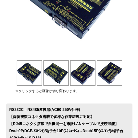
お問い合わせ
※クリックすると画像が切り変わります。
RS232C⇔RS485変換器(AC90-250V仕様)
【両側複数コネクタ搭載で多様な作業環境に対応】
【RJ45コネクタ搭載で自機同士を市販LANケーブルで接続可能】
Dsub9P(DCE/ﾒｽ/ｲﾝﾁ)/端子台10P(ｽｸﾘｭｰﾚｽ)⇔Dsub15P(ﾒｽ/ｲﾝﾁ)/端子台