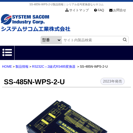
SS-485N-WPS-2-U製品情報｜シリアル信号変換器ならサコム
サイトマップ
FAQ
お問合せ
HOME
>
製品情報
>
RS232C⇔2線式RS485変換器
> SS-485N-WPS-2-U
HOME
SS-485N-WPS-2-U
製品情報
2023年発売
各種ダウンロード
お客様サポート
会社情報