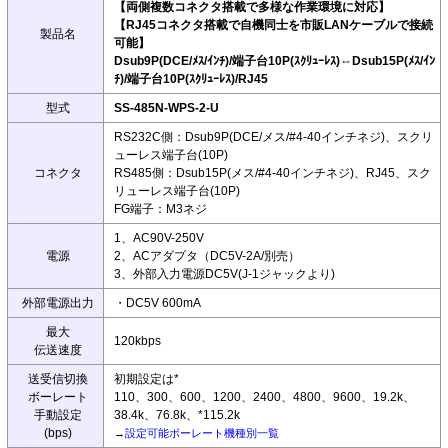
【両側複数コネクタ搭載で多様な作業環境に対応】
【RJ45コネクタ搭載で自機同士を市販LANケーブルで接続
製品名
可能】
Dsub9P(DCE/ﾒｽ/ｲﾝﾁ)/端子台10P(ｽｸﾘｭｰﾚｽ)⇔Dsub15P(ﾒｽ/ｲﾝ
ﾁ)/端子台10P(ｽｸﾘｭｰﾚｽ)/RJ45
型式
SS-485N-WPS-2-U
RS232C側：Dsub9P(DCE/メス/#4-40インチネジ)、スクリ
ューレス端子台(10P)
コネクタ
RS485側：Dsub15P(メス/#4-40インチネジ)、RJ45、スク
リューレス端子台(10P)
FG端子：M3ネジ
1、AC90V-250V
電源
2、ACアダプタ（DC5V-2A/別売）
3、外部入力電源DC5V(J-1ジャックより)
外部電源出力
・DC5V 600mA
最大
120kbps
伝送速度
送受信切換
初期設定は*
ボーレート
110、300、600、1200、2400、4800、9600、19.2k、
手動設定
38.4k、76.8k、*115.2k
(bps)
→
設定可能ボーレート機種別一覧