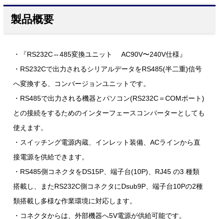
製品概要
・『RS232C⇔485変換ユニット AC90V〜240V仕様』
・RS232Cで出力されるシリアルデータをRS485(半二重)信号
へ変換する、コンバージョンユニットです。
・RS485で出力される機器とパソコン(RS232C＝COMポート)
との接続をするためのインターフェースコンバーターとしても
使えます。
・スイッチング電源内蔵、インレット装備、ACラインから直
接電源を供給できます。
・RS485側コネクタをDS15P、端子台(10P)、RJ45 の3 種類
搭載し、またRS232C側コネクタにDsub9P、端子台10Pの2種
類搭載し多様な作業環境に対応します。
・コネクタからは、外部機器へ5V電源が供給可能です。