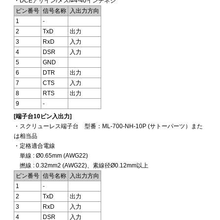
・DCEアサイン/メス/#4-40インチネジ
ピン番号
信号名称
入出力方向
1
-
2
TxD
出力
3
RxD
入力
4
DSR
入力
5
GND
6
DTR
出力
7
CTS
入力
8
RTS
出力
9
-
[端子台10ピン入出力]
・スクリューレス端子台 型番：ML-700-NH-10P (サトーパーツ）また
は相当品
・定格適合電線
単線 : Ø0.65mm (AWG22)
撚線 : 0.32mm2 (AWG22)、素線径Ø0.12mm以上
ピン番号
信号名称
入出力方向
1
-
2
TxD
出力
3
RxD
入力
4
DSR
入力