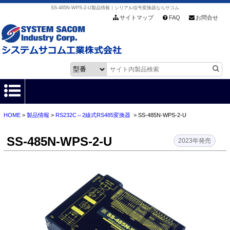
SS-485N-WPS-2-U製品情報｜シリアル信号変換器ならサコム
サイトマップ
FAQ
お問合せ
HOME
>
製品情報
>
RS232C⇔2線式RS485変換器
> SS-485N-WPS-2-U
HOME
SS-485N-WPS-2-U
製品情報
2023年発売
各種ダウンロード
お客様サポート
会社情報