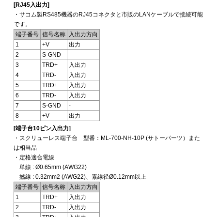
[RJ45入出力]
・サコム製RS485機器のRJ45コネクタと市販のLANケーブルで接続可能
です。
端子番号
信号名称
入出力方向
1
+V
出力
2
S-GND
3
TRD+
入出力
4
TRD-
入出力
5
TRD+
入出力
6
TRD-
入出力
7
S-GND
-
8
+V
出力
[端子台10ピン入出力]
・スクリューレス端子台 型番：ML-700-NH-10P (サトーパーツ）また
は相当品
・定格適合電線
単線 : Ø0.65mm (AWG22)
撚線 : 0.32mm2 (AWG22)、素線径Ø0.12mm以上
端子番号
信号名称
入出力方向
1
TRD+
入出力
2
TRD-
入出力