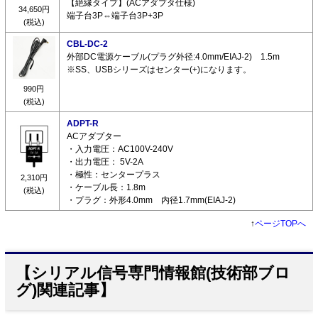
【絶縁タイプ】(ACアダプタ仕様)
34,650円
端子台3P⇔端子台3P+3P
(税込)
CBL-DC-2
外部DC電源ケーブル(プラグ外径:4.0mm/EIAJ-2) 1.5m
※SS、USBシリーズはセンター(+)になります。
990円
(税込)
ADPT-R
ACアダプター
・入力電圧：AC100V-240V
・出力電圧： 5V-2A
・極性：センタープラス
2,310円
・ケーブル長：1.8m
(税込)
・プラグ：外形4.0mm 内径1.7mm(EIAJ-2)
↑
ページTOPへ
【シリアル信号専門情報館(技術部ブロ
グ)関連記事】