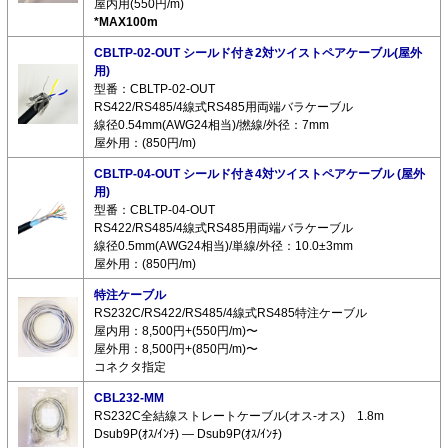
屋内用(550円/m)
*MAX100m
CBLTP-02-OUT シールド付き2対ツイストペアケーブル(屋外
用)
型番：CBLTP-02-OUT
RS422/RS485/4線式RS485用両端バラケーブル
線径0.54mm(AWG24相当)/撚線/外径：7mm
屋外用：(850円/m)
CBLTP-04-OUT シールド付き4対ツイストペアケーブル (屋外
用)
型番：CBLTP-04-OUT
RS422/RS485/4線式RS485用両端バラケーブル
線径0.5mm(AWG24相当)/単線/外径：10.0±3mm
屋外用：(850円/m)
特注ケーブル
RS232C/RS422/RS485/4線式RS485特注ケーブル
屋内用：8,500円+(550円/m)〜
屋外用：8,500円+(850円/m)〜
コネクタ指定
CBL232-MM
RS232C全結線ストレートケーブル(オス-オス) 1.8m
Dsub9P(ｵｽ/ｲﾝﾁ) ― Dsub9P(ｵｽ/ｲﾝﾁ)