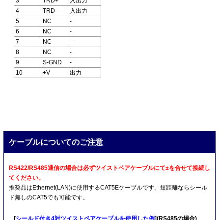
3
TRD+
入出力
4
TRD-
入出力
5
NC
-
6
NC
-
7
NC
-
8
NC
-
9
S-GND
-
10
+V
出力
ケーブルについてのご注意
RS422/RS485通信の場合は必ずツイストペアケーブルにて±を合せて接続し
てください。
推奨品はEthernet(LAN)に使用するCAT5Eケーブルです。短距離ならシール
ド無しのCAT5でも可能です。
[
シールド付き4対ツイストペアケーブルを使用した例
](RS485の場合)