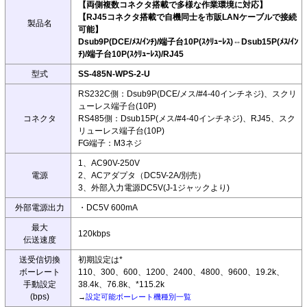
【両側複数コネクタ搭載で多様な作業環境に対応】
【RJ45コネクタ搭載で自機同士を市販LANケーブルで接続
製品名
可能】
Dsub9P(DCE/ﾒｽ/ｲﾝﾁ)/端子台10P(ｽｸﾘｭｰﾚｽ)⇔Dsub15P(ﾒｽ/ｲﾝ
ﾁ)/端子台10P(ｽｸﾘｭｰﾚｽ)/RJ45
型式
SS-485N-WPS-2-U
RS232C側：Dsub9P(DCE/メス/#4-40インチネジ)、スクリ
ューレス端子台(10P)
コネクタ
RS485側：Dsub15P(メス/#4-40インチネジ)、RJ45、スク
リューレス端子台(10P)
FG端子：M3ネジ
1、AC90V-250V
電源
2、ACアダプタ（DC5V-2A/別売）
3、外部入力電源DC5V(J-1ジャックより)
外部電源出力
・DC5V 600mA
最大
120kbps
伝送速度
送受信切換
初期設定は*
ボーレート
110、300、600、1200、2400、4800、9600、19.2k、
手動設定
38.4k、76.8k、*115.2k
(bps)
→
設定可能ボーレート機種別一覧