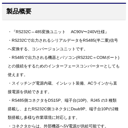
製品概要
・『RS232C⇔485変換ユニット AC90V〜240V仕様』
・RS232Cで出力されるシリアルデータをRS485(半二重)信号
へ変換する、コンバージョンユニットです。
・RS485で出力される機器とパソコン(RS232C＝COMポート)
との接続をするためのインターフェースコンバーターとしても
使えます。
・スイッチング電源内蔵、インレット装備、ACラインから直
接電源を供給できます。
・RS485側コネクタをDS15P、端子台(10P)、RJ45 の3 種類
搭載し、またRS232C側コネクタにDsub9P、端子台10Pの2種
類搭載し多様な作業環境に対応します。
・コネクタからは、外部機器へ5V電源が供給可能です。