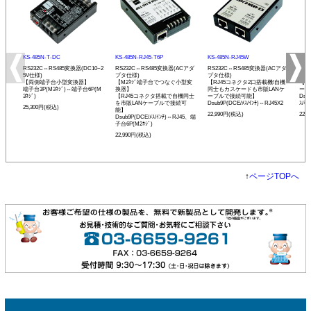
KS-485N-T-DC
KS-485N-RJ45-T6P
KS-485N-RJ45W
KS-
RS232C⇔RS485変換器(DC10~2
RS232C⇔RS485変換器(ACアダ
RS232C⇔RS485変換器(ACアダ
RS
5V仕様)
プタ仕様)
プタ仕様)
プタ
【両側端子台小型変換器】
【M2ﾈｼﾞ端子台でつなぐ小型変
【RJ45コネクタ2口搭載機!自機
【発
端子台3P(M3ﾈｼﾞ)⇔端子台6P(M
換器】
同士もカスケードも市販LANケ
ーモ
3ﾈｼﾞ)
【RJ45コネクタ搭載で自機同士
ーブルで接続可能】
Dsu
を市販LANケーブルで接続可
Dsub9P(DCE/ﾒｽ/ｲﾝﾁ)⇔RJ45X2
ｽ/ﾐﾘ
25,300円(税込)
能】
22,990円(税込)
22,
Dsub9P(DCE/ﾒｽ/ｲﾝﾁ)⇔RJ45、端
子台6P(M2ﾈｼﾞ)
22,990円(税込)
↑
ページTOPへ