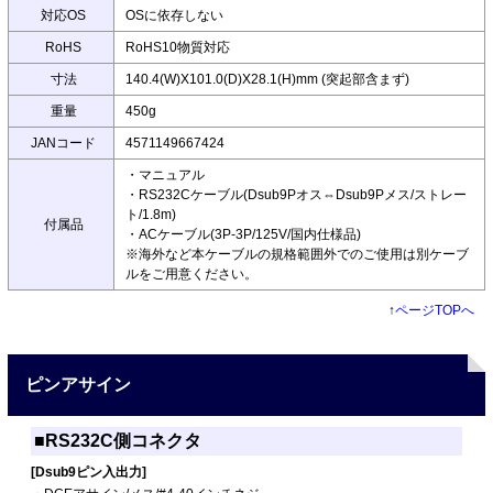
対応OS
OSに依存しない
RoHS
RoHS10物質対応
寸法
140.4(W)X101.0(D)X28.1(H)mm (突起部含まず)
重量
450g
JANコード
4571149667424
・マニュアル
・RS232Cケーブル(Dsub9Pオス⇔Dsub9Pメス/ストレー
ト/1.8m)
付属品
・ACケーブル(3P-3P/125V/国内仕様品)
※海外など本ケーブルの規格範囲外でのご使用は別ケーブ
ルをご用意ください。
↑
ページTOPへ
ピンアサイン
■RS232C側コネクタ
[Dsub9ピン入出力]