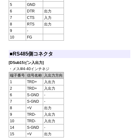
5
GND
6
DTR
出力
7
CTS
入力
8
RTS
出力
9
-
10
FG
■RS485側コネクタ
[DSub15ピン入出力]
・メス/#4-40インチネジ
端子番号
信号名称
入出力方向
1
TRD+
入出力
2
TRD+
入出力
6
S-GND
-
7
S-GND
-
8
+V
出力
9
TRD-
入出力
10
TRD-
入出力
14
S-GND
-
15
+V
出力