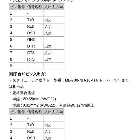
・DCEアサイン/メス/#4-40インチネジ
ピン番号
信号名称
入出力方向
1
-
2
TxD
出力
3
RxD
入力
4
DSR
入力
5
GND
6
DTR
出力
7
CTS
入力
8
RTS
出力
9
-
[端子台10ピン入出力]
・スクリューレス端子台 型番：ML-700-NH-10P (サトーパーツ）また
は相当品
・定格適合電線
単線 : Ø0.65mm (AWG22)
撚線 : 0.32mm2 (AWG22)、素線径Ø0.12mm以上
ピン番号
信号名称
入出力方向
1
-
2
TxD
出力
3
RxD
入力
4
DSR
入力