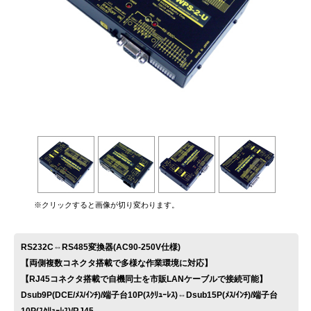
お問い合わせ
※クリックすると画像が切り変わります。
RS232C⇔RS485変換器(AC90-250V仕様)
【両側複数コネクタ搭載で多様な作業環境に対応】
【RJ45コネクタ搭載で自機同士を市販LANケーブルで接続可能】
Dsub9P(DCE/ﾒｽ/ｲﾝﾁ)/端子台10P(ｽｸﾘｭｰﾚｽ)⇔Dsub15P(ﾒｽ/ｲﾝﾁ)/端子台