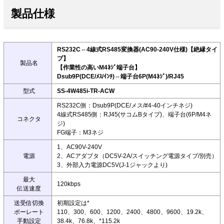
製品仕様
RS232C⇔4線式RS485変換器(AC90-240V仕様)【絶縁タイ
プ】
製品名
【作業性の高いM4ﾈｼﾞ端子台】
Dsub9P(DCE/ﾒｽ/ｲﾝﾁ)⇔端子台6P(M4ﾈｼﾞ)/RJ45
型式
SS-4W485i-TR-ACW
RS232C側：Dsub9P(DCE/メス/#4-40インチネジ)
4線式RS485側：RJ45(サコムBタイプ)、端子台(6P/M4ネ
コネクタ
ジ)
FG端子：M3ネジ
1、AC90V-240V
電源
2、ACアダプタ（DC5V-2A/スイッチング電源タイプ/別売）
3、外部入力電源DC5V(J-1ジャックより)
最大
120kbps
伝送速度
送受信切換
初期設定は*
ボーレート
110、300、600、1200、2400、4800、9600、19.2k、
手動設定
38.4k、76.8k、*115.2k