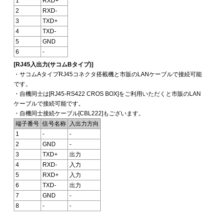
1
RXD+
2
RXD-
3
TXD+
4
TXD-
5
GND
6
-
[RJ45入出力(サコムBタイプ)]
・サコムAタイプRJ45コネクタ搭載機と市販のLANケーブルで接続可能
です。
・自機同士は[RJ45-RS422 CROS BOX]をご利用いただくと市販のLAN
ケーブルで接続可能です。
・自機同士接続ケーブル[CBL222]もございます。
端子番号
信号名称
入出力方向
1
-
-
2
GND
-
3
TXD+
出力
4
RXD-
入力
5
RXD+
入力
6
TXD-
出力
7
GND
-
8
-
-