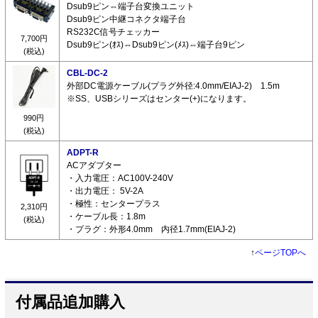
Dsub9ピン⇔端子台変換ユニット
Dsub9ピン中継コネクタ端子台
RS232C信号チェッカー
7,700円
Dsub9ピン(ｵｽ)⇔Dsub9ピン(ﾒｽ)⇔端子台9ピン
(税込)
CBL-DC-2
外部DC電源ケーブル(プラグ外径:4.0mm/EIAJ-2) 1.5m
※SS、USBシリーズはセンター(+)になります。
990円
(税込)
ADPT-R
ACアダプター
・入力電圧：AC100V-240V
・出力電圧： 5V-2A
・極性：センタープラス
2,310円
・ケーブル長：1.8m
(税込)
・プラグ：外形4.0mm 内径1.7mm(EIAJ-2)
↑
ページTOPへ
付属品追加購入