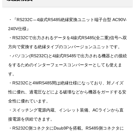
・『RS232C⇔4線式RS485絶縁変換ユニット端子台型 AC90V-
240V仕様』
・RS232Cで出力されるデータを4線式RS485(全二重)信号へ双
方向で変換する絶縁タイプのコンバージョンユニットです。
・パソコン(RS232C)と4線式RS485で出力される機器との接続
をするためのインターフェースコンバーターとしても使えま
す。
・RS232Cと4WRS485間は絶縁仕様になっており、対ノイズ
性に優れ、過電圧などによる破壊などから機器をガードする安
全性に優れています。
・スイッチング電源内蔵、インレット装備、ACラインから直
接電源を供給できます。
・RS232C側コネクタにDsub9Pを搭載。RS485側コネクタに