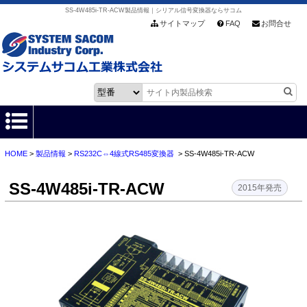
SS-4W485i-TR-ACW製品情報｜シリアル信号変換器ならサコム
サイトマップ
FAQ
お問合せ
HOME
>
製品情報
>
RS232C⇔4線式RS485変換器
> SS-4W485i-TR-ACW
HOME
SS-4W485i-TR-ACW
製品情報
2015年発売
各種ダウンロード
お客様サポート
会社情報