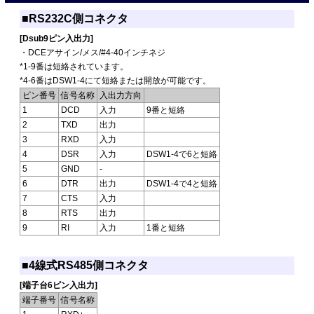
■RS232C側コネクタ
[Dsub9ピン入出力]
・DCEアサイン/メス/#4-40インチネジ
*1-9番は短絡されています。
*4-6番はDSW1-4にて短絡または開放が可能です。
ピン番号
信号名称
入出力方向
1
DCD
入力
9番と短絡
2
TXD
出力
3
RXD
入力
4
DSR
入力
DSW1-4で6と短絡
5
GND
-
6
DTR
出力
DSW1-4で4と短絡
7
CTS
入力
8
RTS
出力
9
RI
入力
1番と短絡
■4線式RS485側コネクタ
[端子台6ピン入出力]
端子番号
信号名称