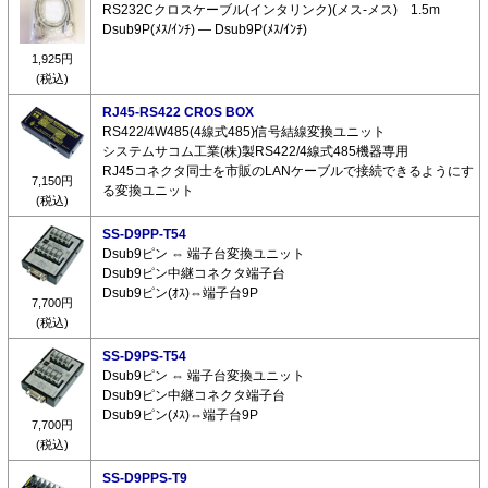
RS232Cクロスケーブル(インタリンク)(メス-メス) 1.5m
Dsub9P(ﾒｽ/ｲﾝﾁ) ― Dsub9P(ﾒｽ/ｲﾝﾁ)
1,925円
(税込)
RJ45-RS422 CROS BOX
RS422/4W485(4線式485)信号結線変換ユニット
システムサコム工業(株)製RS422/4線式485機器専用
RJ45コネクタ同士を市販のLANケーブルで接続できるようにす
7,150円
る変換ユニット
(税込)
SS-D9PP-T54
Dsub9ピン ⇔ 端子台変換ユニット
Dsub9ピン中継コネクタ端子台
Dsub9ピン(ｵｽ)⇔端子台9P
7,700円
(税込)
SS-D9PS-T54
Dsub9ピン ⇔ 端子台変換ユニット
Dsub9ピン中継コネクタ端子台
Dsub9ピン(ﾒｽ)⇔端子台9P
7,700円
(税込)
SS-D9PPS-T9