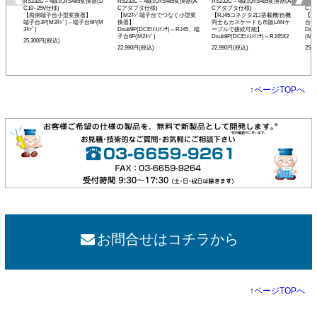
RS232C⇔4線式RS485変換器(D
RS232C⇔4線式RS485変換器(A
RS232C⇔4線式RS485変換器(A
RS
C10~25V仕様)
Cアダプタ仕様)
Cアダプタ仕様)
Cア
【両側端子台小型変換器】
【M2ﾈｼﾞ端子台でつなぐ小型変
【RJ45コネクタ2口搭載機!自機
【現
端子台3P(M3ﾈｼﾞ)⇔端子台6P(M
換器】
同士もカスケードも市販LANケ
台小
3ﾈｼﾞ)
Dsub9P(DCE/ﾒｽ/ｲﾝﾁ)⇔RJ45、端
ーブルで接続可能】
Dsu
子台6P(M2ﾈｼﾞ)
Dsub9P(DCE/ﾒｽ/ｲﾝﾁ)⇔RJ45X2
(M3ﾈ
25,300円(税込)
22,990円(税込)
22,990円(税込)
25,
↑
ページTOPへ
お問合せはコチラから
↑
ページTOPへ