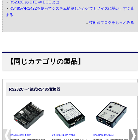
・
RS232C の DTE や DCE とは
・
RS485やRS422を使ってシステム構築したがとてもノイズに弱い、すぐ止
まる
→
技術部ブログをもっとみる
【同じカテゴリの製品】
RS232C⇔4線式RS485変換器
KS-4W485N-T-DC
KS-485N-RJ45-T6P4
KS-485N-RJ45W4
KS-