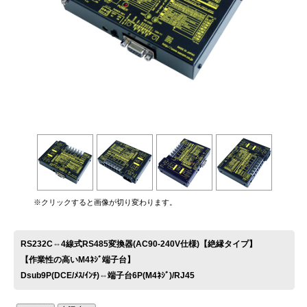
お問い合わせ
※クリックすると画像が切り変わります。
RS232C⇔4線式RS485変換器(AC90-240V仕様)【絶縁タイプ】
【作業性の高いM4ﾈｼﾞ端子台】
Dsub9P(DCE/ﾒｽ/ｲﾝﾁ)⇔端子台6P(M4ﾈｼﾞ)/RJ45