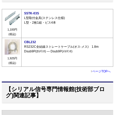
SSTK-03S
L型取付金具(ステンレス仕様)
L型・2枚1組・ビス4本
1,100円
(税込)
CBL232
RS232C全結線ストレートケーブル(オス-メス) 1.8m
Dsub9P(ｵｽ/ｲﾝﾁ) ― Dsub9P(ﾒｽ/ｲﾝﾁ)
1,925円
(税込)
↑
ページTOPへ
【シリアル信号専門情報館(技術部ブロ
グ)関連記事】