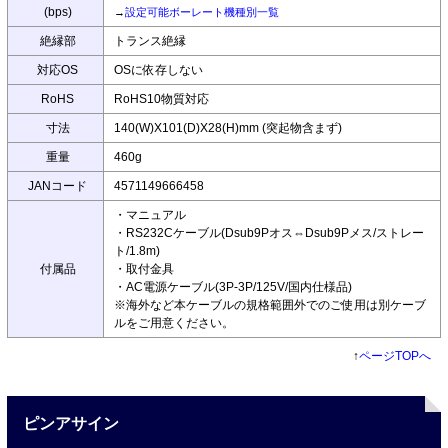
(bps)
→
設定可能ボーレート機種別一覧
絶縁部
トランス絶縁
対応OS
OSに依存しない
RoHS
RoHS10物質対応
寸法
140(W)X101(D)X28(H)mm (突起物含まず)
重量
460g
JANコード
4571149666458
・マニュアル
・RS232Cケーブル(Dsub9Pオス⇔Dsub9Pメス/ストレー
ト/1.8m)
付属品
・取付金具
・AC電源ケーブル(3P-3P/125V/国内仕様品)
※海外など本ケーブルの規格範囲外でのご使用は別ケーブ
ルをご用意ください。
↑
ページTOPへ
ピンアサイン