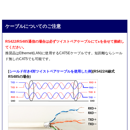
ケーブルについてのご注意
RS422/RS485通信の場合は必ずツイストペアケーブルにて±を合せて接続し
てください。
推奨品はEthernet(LAN)に使用するCAT5Eケーブルです。短距離ならシール
ド無しのCAT5でも可能です。
[
シールド付き4対ツイストペアケーブルを使用した例
](RS422/4線式
RS485の場合)