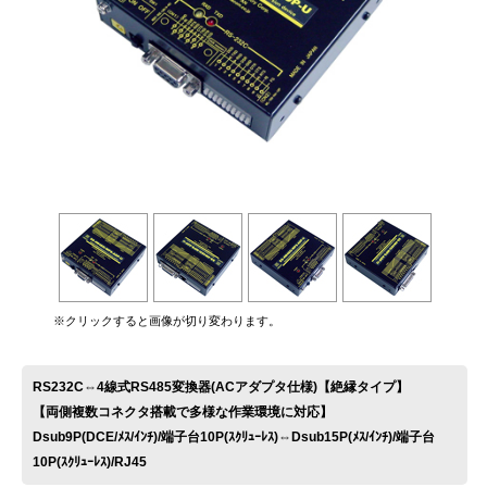
お問い合わせ
※クリックすると画像が切り変わります。
RS232C⇔4線式RS485変換器(ACアダプタ仕様)【絶縁タイプ】
【両側複数コネクタ搭載で多様な作業環境に対応】
Dsub9P(DCE/ﾒｽ/ｲﾝﾁ)/端子台10P(ｽｸﾘｭｰﾚｽ)⇔Dsub15P(ﾒｽ/ｲﾝﾁ)/端子台
10P(ｽｸﾘｭｰﾚｽ)/RJ45