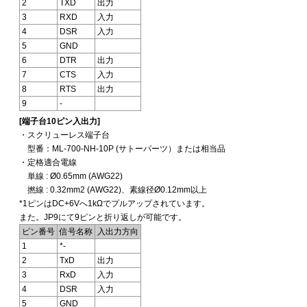
2
TXD
出力
3
RXD
入力
4
DSR
入力
5
GND
6
DTR
出力
7
CTS
入力
8
RTS
出力
9
-
[端子台10ピン入出力]
・スクリューレス端子台
型番：ML-700-NH-10P (サトーパーツ）または相当品
・定格適合電線
単線 : Ø0.65mm (AWG22)
撚線 : 0.32mm2 (AWG22)、素線径Ø0.12mm以上
*1ピンはDC+6Vへ1kΩでプルアップされています。
また。JP9にて9ピンと折り返しが可能です。
ピン番号
信号名称
入出力方向
1
*-
2
TxD
出力
3
RxD
入力
4
DSR
入力
5
GND