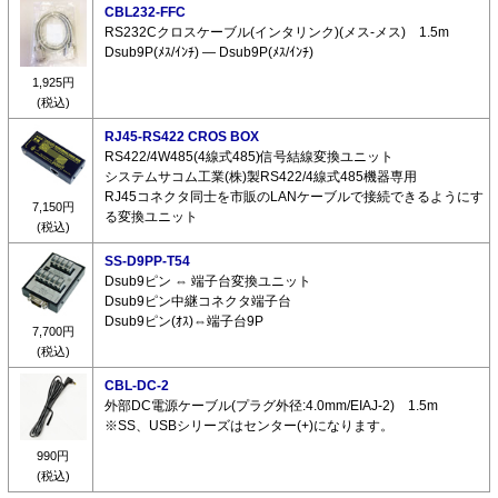
CBL232-FFC
RS232Cクロスケーブル(インタリンク)(メス-メス) 1.5m
Dsub9P(ﾒｽ/ｲﾝﾁ) ― Dsub9P(ﾒｽ/ｲﾝﾁ)
1,925円
(税込)
RJ45-RS422 CROS BOX
RS422/4W485(4線式485)信号結線変換ユニット
システムサコム工業(株)製RS422/4線式485機器専用
RJ45コネクタ同士を市販のLANケーブルで接続できるようにす
7,150円
る変換ユニット
(税込)
SS-D9PP-T54
Dsub9ピン ⇔ 端子台変換ユニット
Dsub9ピン中継コネクタ端子台
Dsub9ピン(ｵｽ)⇔端子台9P
7,700円
(税込)
CBL-DC-2
外部DC電源ケーブル(プラグ外径:4.0mm/EIAJ-2) 1.5m
※SS、USBシリーズはセンター(+)になります。
990円
(税込)