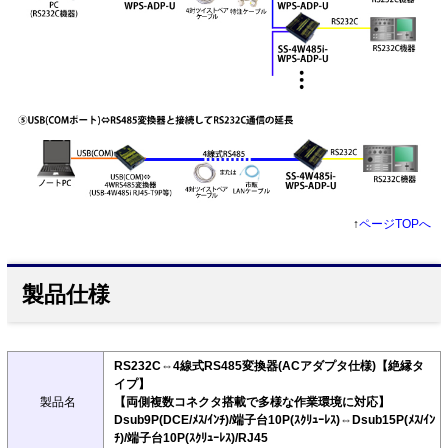
↑
ページTOPへ
製品仕様
RS232C⇔4線式RS485変換器(ACアダプタ仕様)【絶縁タ
イプ】
製品名
【両側複数コネクタ搭載で多様な作業環境に対応】
Dsub9P(DCE/ﾒｽ/ｲﾝﾁ)/端子台10P(ｽｸﾘｭｰﾚｽ)⇔Dsub15P(ﾒｽ/ｲﾝ
ﾁ)/端子台10P(ｽｸﾘｭｰﾚｽ)/RJ45