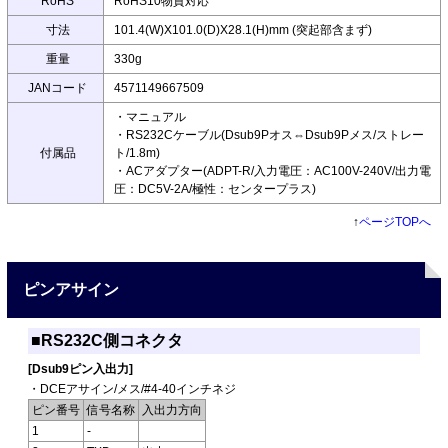
RoHS
RoHS10物質対応
寸法
101.4(W)X101.0(D)X28.1(H)mm (突起部含まず)
重量
330g
JANコード
4571149667509
・マニュアル
・RS232Cケーブル(Dsub9Pオス⇔Dsub9Pメス/ストレー
付属品
ト/1.8m)
・ACアダプター(ADPT-R/入力電圧：AC100V-240V/出力電
圧：DC5V-2A/極性：センタープラス)
↑
ページTOPへ
ピンアサイン
■RS232C側コネクタ
[Dsub9ピン入出力]
・DCEアサイン/メス/#4-40インチネジ
ピン番号
信号名称
入出力方向
1
-