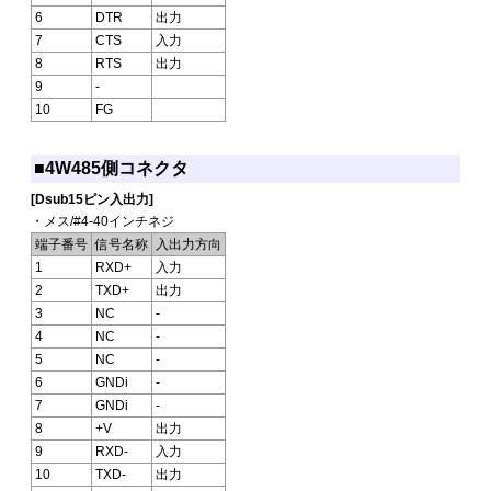
6
DTR
出力
7
CTS
入力
8
RTS
出力
9
-
10
FG
■4W485側コネクタ
[Dsub15ピン入出力]
・メス/#4-40インチネジ
端子番号
信号名称
入出力方向
1
RXD+
入力
2
TXD+
出力
3
NC
-
4
NC
-
5
NC
-
6
GNDi
-
7
GNDi
-
8
+V
出力
9
RXD-
入力
10
TXD-
出力