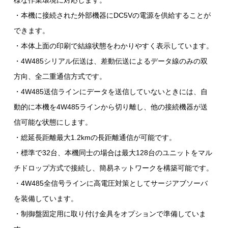
様な作業環境に対応します。
・本機に接続された外部機器にDC5Vの電源を供給することが
できます。
・本体上面の印刷で結線状態をわかりやすく表示しています。
・4W485シリアル伝送は、差動伝送によるデータ線のみの双
方向、全二重通信方式です。
・4W485送信ラインにデータを送信していないときには、自
動的に本機を4W485ラインから切り離し、他の接続機器が送
信可能な状態にします。
・総延長距離最大1.2kmの長距離通信が可能です。
・標準で32台、本機同士の場合は最大128台のユニットをマル
チドロップ方式で接続し、簡易ネットワークを構築可能です。
・4W485全信号ラインに高電圧対策としてサージアブソーバ
を装備しています。
・制御盤固定用に取り付け金具をオプションで準備していま