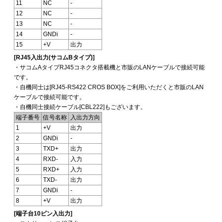
11
NC
-
12
NC
-
13
NC
-
14
GNDi
-
15
+V
出力
[RJ45入出力(サコムBタイプ)]
・サコムAタイプRJ45コネクタ搭載機と市販のLANケーブルで接続可能
です。
・自機同士は[RJ45-RS422 CROS BOX]をご利用いただくと市販のLAN
ケーブルで接続可能です。
・自機同士接続ケーブル[CBL222]もございます。
端子番号
信号名称
入出力方向
1
+V
出力
2
GNDi
-
3
TXD+
出力
4
RXD-
入力
5
RXD+
入力
6
TXD-
出力
7
GNDi
-
8
+V
出力
[端子台10ピン入出力]