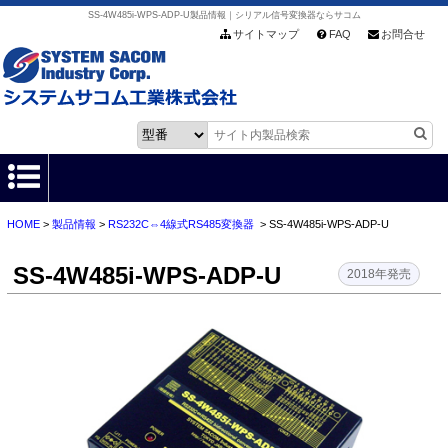
SS-4W485i-WPS-ADP-U製品情報｜シリアル信号変換器ならサコム
サイトマップ
FAQ
お問合せ
HOME
>
製品情報
>
RS232C⇔4線式RS485変換器
> SS-4W485i-WPS-ADP-U
HOME
SS-4W485i-WPS-ADP-U
製品情報
2018年発売
各種ダウンロード
お客様サポート
会社情報