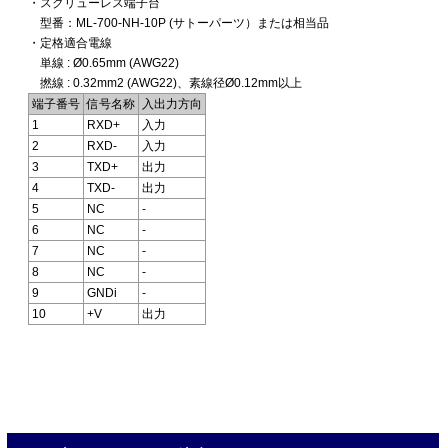
・スクリューレス端子台
型番：ML-700-NH-10P (サトーパーツ）または相当品
・定格適合電線
単線 : Ø0.65mm (AWG22)
撚線 : 0.32mm2 (AWG22)、素線径Ø0.12mm以上
端子番号
信号名称
入出力方向
1
RXD+
入力
2
RXD-
入力
3
TXD+
出力
4
TXD-
出力
5
NC
-
6
NC
-
7
NC
-
8
NC
-
9
GNDi
-
10
+V
出力