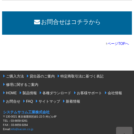
お問合せはコチラから
↑
ページTOPへ
ご購入方法
貸出器のご案内
特定商取引法に基づく表記
修理に関するご案内
HOME
製品情報
各種ダウンロード
お客様サポート
会社情報
お問合せ
FAQ
サイトマップ
新着情報
システムサコム工業株式会社
〒130-0021 東京都墨田区緑1-22-5 州ビル4F
TEL：03-6659-9261
FAX：03-6659-9264
Email:
info@sacom.co.jp