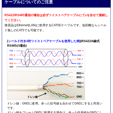
ケーブルについてのご注意
RS422/RS485通信の場合は必ずツイストペアケーブルにて±を合せて接続し
てください。
推奨品はEthernet(LAN)に使用するCAT5Eケーブルです。短距離ならシール
ド無しのCAT5でも可能です。
[
シールド付き4対ツイストペアケーブルを使用した例
](RS422/4線式
RS485の場合)
ドレン線：GNDに使用。余った信号線も合わせてGNDにすると尚良い
です。
ドレン線をフレームGNDに使用する場合は、余った信号線をGNDにし