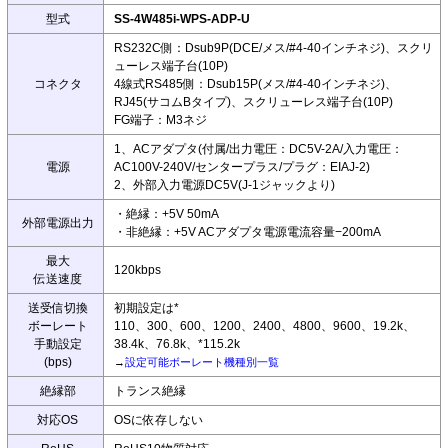
型式
SS-4W485i-WPS-ADP-U
RS232C側：Dsub9P(DCE/メス/#4-40インチネジ)、スクリ
ューレス端子台(10P)
コネクタ
4線式RS485側：Dsub15P(メス/#4-40インチネジ)、
RJ45(サコムBタイプ)、スクリューレス端子台(10P)
FG端子：M3ネジ
1、ACアダプタ(付属/出力電圧：DC5V-2A/入力電圧：
電源
AC100V-240V/センタープラス/プラグ：EIAJ-2)
2、外部入力電源DC5V(J-1ジャックより)
・絶縁：+5V 50mA
外部電源出力
・非絶縁：+5V ACアダプタ電源電流容量−200mA
最大
120kbps
伝送速度
送受信切換
初期設定は*
ボーレート
110、300、600、1200、2400、4800、9600、19.2k、
手動設定
38.4k、76.8k、*115.2k
(bps)
→
設定可能ボーレート機種別一覧
絶縁部
トランス絶縁
対応OS
OSに依存しない