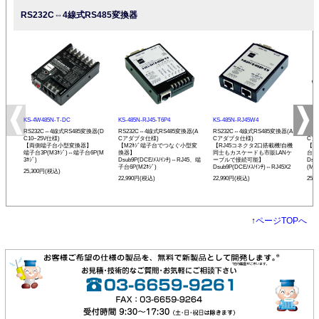
RS232C⇔4線式RS485変換器
KS-4W485N-T-DC
KS-485N-RJ45-T6P4
KS-485N-RJ45W4
KS-
RS232C⇔4線式RS485変換器(D
RS232C⇔4線式RS485変換器(A
RS232C⇔4線式RS485変換器(A
RS
C10~25V仕様)
Cアダプタ仕様)
Cアダプタ仕様)
Cア
【両側端子台小型変換器】
【M2ﾈｼﾞ端子台でつなぐ小型変
【RJ45コネクタ2口搭載機!自機
【現
端子台3P(M3ﾈｼﾞ)⇔端子台6P(M
換器】
同士もカスケードも市販LANケ
台小
3ﾈｼﾞ)
Dsub9P(DCE/ﾒｽ/ｲﾝﾁ)⇔RJ45、端
ーブルで接続可能】
Dsu
子台6P(M2ﾈｼﾞ)
Dsub9P(DCE/ﾒｽ/ｲﾝﾁ)⇔RJ45X2
(M3ﾈ
25,300円(税込)
22,990円(税込)
22,990円(税込)
25,
↑
ページTOPへ