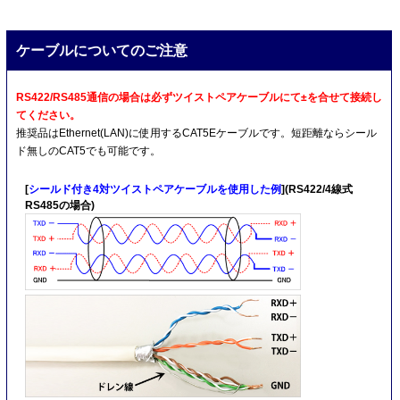
ケーブルについてのご注意
RS422/RS485通信の場合は必ずツイストペアケーブルにて±を合せて接続し
てください。
推奨品はEthernet(LAN)に使用するCAT5Eケーブルです。短距離ならシール
ド無しのCAT5でも可能です。
[
シールド付き4対ツイストペアケーブルを使用した例
](RS422/4線式
RS485の場合)