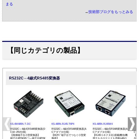
まる
→
技術部ブログをもっとみる
【同じカテゴリの製品】
RS232C⇔4線式RS485変換器
KS-4W485N-T-DC
KS-485N-RJ45-T6P4
KS-485N-RJ45W4
KS-
RS232C⇔4線式RS485変換器(D
RS232C⇔4線式RS485変換器(A
RS232C⇔4線式RS485変換器(A
RS
C10~25V仕様)
Cアダプタ仕様)
Cアダプタ仕様)
Cア
【両側端子台小型変換器】
【M2ﾈｼﾞ端子台でつなぐ小型変
【RJ45コネクタ2口搭載機!自機
【現
端子台3P(M3ﾈｼﾞ)⇔端子台6P(M
換器】
同士もカスケードも市販LANケ
台小