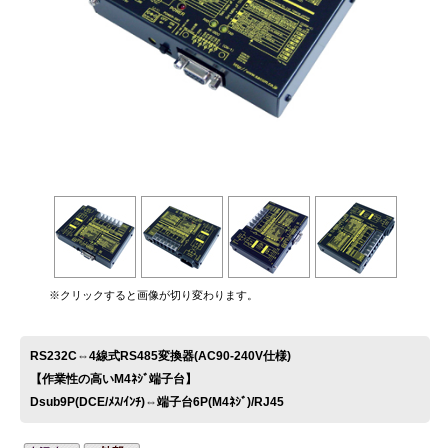
お問い合わせ
※クリックすると画像が切り変わります。
RS232C⇔4線式RS485変換器(AC90-240V仕様)
【作業性の高いM4ﾈｼﾞ端子台】
Dsub9P(DCE/ﾒｽ/ｲﾝﾁ)⇔端子台6P(M4ﾈｼﾞ)/RJ45