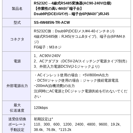
RS232C⇔4線式RS485変換器(AC90-240V仕様)
製品名
【作業性の高いM4ﾈｼﾞ端子台】
Dsub9P(DCE/ﾒｽ/ｲﾝﾁ)⇔端子台6P(M4ﾈｼﾞ)/RJ45
型式
SS-4W485N-TR-ACW
RS232C側：Dsub9P(DCE/メス/#4-40インチネジ)
4線式RS485側：RJ45(サコムBタイプ)、端子台(6P/M4ネ
コネクタ
ジ)
FG端子：M3ネジ
1、AC90V-240V
電源
2、ACアダプタ（DC5V-2A/スイッチング電源タイプ/別売）
3、外部入力電源DC5V(J-1ジャックより)
・ACインレット使用の場合： +5V/800mA出力
・DC5Vジャック使用の場合：ジャック接続電源電流
外部電源出力
−200mA(自機消費)の出力
注)同時にAC電源とDCジャック電源供給を行わないでくだ
さい
最大
120kbps
伝送速度
送受信切換
初期設定は*
ボーレート
110、300、600、1200、2400、4800、9600、19.2k、
手動設定
38.4k、76.8k、*115.2k