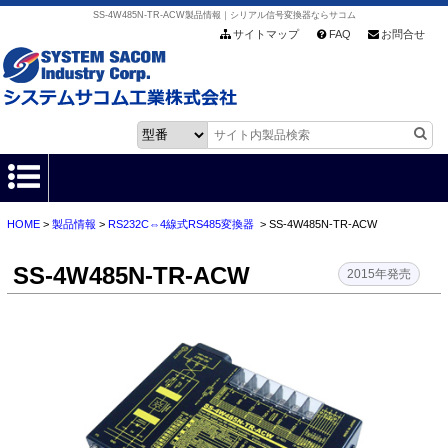
SS-4W485N-TR-ACW製品情報｜シリアル信号変換器ならサコム
サイトマップ
FAQ
お問合せ
HOME
>
製品情報
>
RS232C⇔4線式RS485変換器
> SS-4W485N-TR-ACW
HOME
SS-4W485N-TR-ACW
製品情報
2015年発売
各種ダウンロード
お客様サポート
会社情報