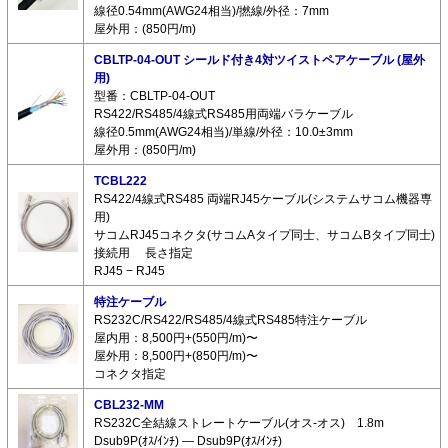
線径0.54mm(AWG24相当)/撚線/外径：7mm
屋外用：(850円/m)
CBLTP-04-OUT シールド付き4対ツイストペアケーブル (屋外
用)
型番：CBLTP-04-OUT
RS422/RS485/4線式RS485用両端バラケーブル
線径0.5mm(AWG24相当)/単線/外径：10.0±3mm
屋外用：(850円/m)
TCBL222
RS422/4線式RS485 両端RJ45ケーブル(システムサコム機器専
用)
サコムRJ45コネクタ(サコムAタイプ同士、サコムBタイプ同士)
接続用 長さ指定
RJ45 − RJ45
特注ケーブル
RS232C/RS422/RS485/4線式RS485特注ケーブル
屋内用：8,500円+(550円/m)〜
屋外用：8,500円+(850円/m)〜
コネクタ指定
CBL232-MM
RS232C全結線ストレートケーブル(オス-オス) 1.8m
Dsub9P(ｵｽ/ｲﾝﾁ) ― Dsub9P(ｵｽ/ｲﾝﾁ)