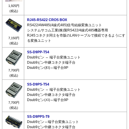
1,925円
(税込)
RJ45-RS422 CROS BOX
RS422/4W485(4線式485)信号結線変換ユニット
システムサコム工業(株)製RS422/4線式485機器専用
RJ45コネクタ同士を市販のLANケーブルで接続できるようにす
7,150円
る変換ユニット
(税込)
SS-D9PP-T54
Dsub9ピン ⇔ 端子台変換ユニット
Dsub9ピン中継コネクタ端子台
Dsub9ピン(ｵｽ)⇔端子台9P
7,700円
(税込)
SS-D9PS-T54
Dsub9ピン ⇔ 端子台変換ユニット
Dsub9ピン中継コネクタ端子台
Dsub9ピン(ﾒｽ)⇔端子台9P
7,700円
(税込)
SS-D9PPS-T9
Dsub9ピン⇔端子台変換ユニット
Dsub9ピン中継コネクタ端子台