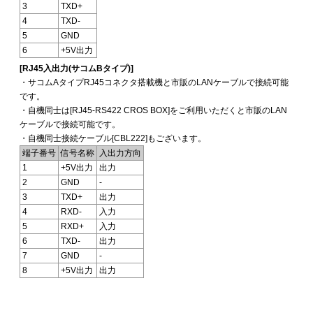
3
TXD+
4
TXD-
5
GND
6
+5V出力
[RJ45入出力(サコムBタイプ)]
・サコムAタイプRJ45コネクタ搭載機と市販のLANケーブルで接続可能
です。
・自機同士は[RJ45-RS422 CROS BOX]をご利用いただくと市販のLAN
ケーブルで接続可能です。
・自機同士接続ケーブル[CBL222]もございます。
端子番号
信号名称
入出力方向
1
+5V出力
出力
2
GND
-
3
TXD+
出力
4
RXD-
入力
5
RXD+
入力
6
TXD-
出力
7
GND
-
8
+5V出力
出力