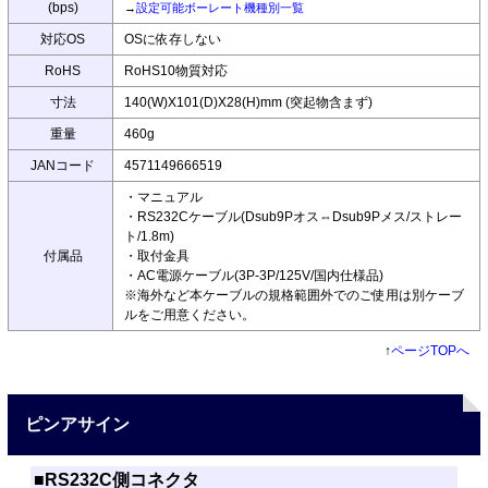
(bps)
→
設定可能ボーレート機種別一覧
対応OS
OSに依存しない
RoHS
RoHS10物質対応
寸法
140(W)X101(D)X28(H)mm (突起物含まず)
重量
460g
JANコード
4571149666519
・マニュアル
・RS232Cケーブル(Dsub9Pオス⇔Dsub9Pメス/ストレー
ト/1.8m)
付属品
・取付金具
・AC電源ケーブル(3P-3P/125V/国内仕様品)
※海外など本ケーブルの規格範囲外でのご使用は別ケーブ
ルをご用意ください。
↑
ページTOPへ
ピンアサイン
■RS232C側コネクタ