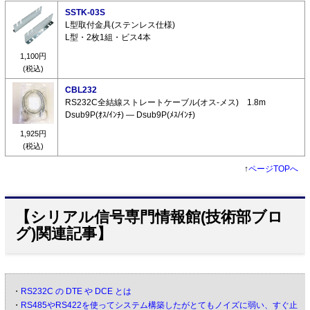
SSTK-03S
L型取付金具(ステンレス仕様)
L型・2枚1組・ビス4本
1,100円
(税込)
CBL232
RS232C全結線ストレートケーブル(オス-メス) 1.8m
Dsub9P(ｵｽ/ｲﾝﾁ) ― Dsub9P(ﾒｽ/ｲﾝﾁ)
1,925円
(税込)
↑
ページTOPへ
【シリアル信号専門情報館(技術部ブロ
グ)関連記事】
・
RS232C の DTE や DCE とは
・
RS485やRS422を使ってシステム構築したがとてもノイズに弱い、すぐ止