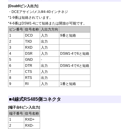
[Dsub9ピン入出力]
・DCEアサイン/メス/#4-40インチネジ
*1-9番は短絡されています。
*4-6番はDSW1-4にて短絡または開放が可能です。
ピン番号
信号名称
入出力方向
1
DCD
入力
9番と短絡
2
TXD
出力
3
RXD
入力
4
DSR
入力
DSW1-4で6と短絡
5
GND
-
6
DTR
出力
DSW1-4で4と短絡
7
CTS
入力
8
RTS
出力
9
RI
入力
1番と短絡
■4線式RS485側コネクタ
[端子台6ピン入出力]
端子番号
信号名称
1
RXD+
2
RXD-