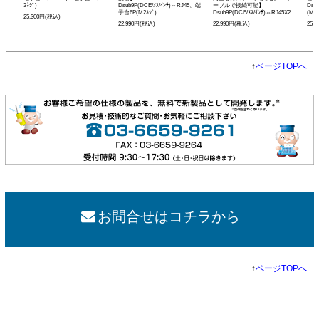
3ﾈｼﾞ)
Dsub9P(DCE/ﾒｽ/ｲﾝﾁ)⇔RJ45、端
ーブルで接続可能】
Dsu
子台6P(M2ﾈｼﾞ)
Dsub9P(DCE/ﾒｽ/ｲﾝﾁ)⇔RJ45X2
(M3ﾈ
25,300円(税込)
22,990円(税込)
22,990円(税込)
25,
↑
ページTOPへ
お問合せはコチラから
↑
ページTOPへ