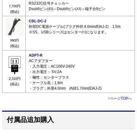
RS232C信号チェッカー
7,700円
Dsub9ピン(ｵｽ)⇔Dsub9ピン(ﾒｽ)⇔端子台9ピン
(税込)
CBL-DC-2
外部DC電源ケーブル(プラグ外径:4.0mm/EIAJ-2) 1.5m
※SS、USBシリーズはセンター(+)になります。
990円
(税込)
ADPT-R
ACアダプター
・入力電圧：AC100V-240V
・出力電圧： 5V-2A
・極性：センタープラス
2,310円
・ケーブル長：1.8m
(税込)
・プラグ：外形4.0mm 内径1.7mm(EIAJ-2)
↑
ページTOPへ
付属品追加購入