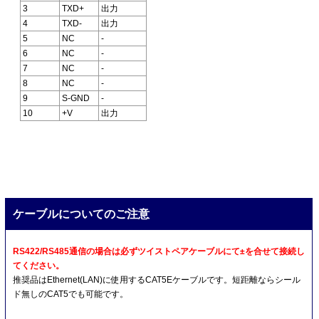
3
TXD+
出力
4
TXD-
出力
5
NC
-
6
NC
-
7
NC
-
8
NC
-
9
S-GND
-
10
+V
出力
ケーブルについてのご注意
RS422/RS485通信の場合は必ずツイストペアケーブルにて±を合せて接続し
てください。
推奨品はEthernet(LAN)に使用するCAT5Eケーブルです。短距離ならシール
ド無しのCAT5でも可能です。