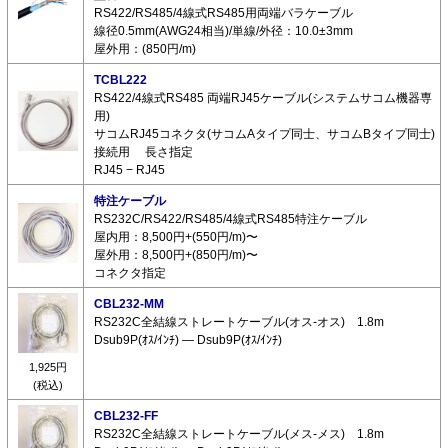
RS422/RS485/4線式RS485用両端バラケーブル
線径0.5mm(AWG24相当)/単線/外径：10.0±3mm
屋外用：(850円/m)
TCBL222
RS422/4線式RS485 両端RJ45ケーブル(システムサコム機器専
用)
サコムRJ45コネクタ(サコムAタイプ同士、サコムBタイプ同士)
接続用 長さ指定
RJ45 − RJ45
特注ケーブル
RS232C/RS422/RS485/4線式RS485特注ケーブル
屋内用：8,500円+(550円/m)〜
屋外用：8,500円+(850円/m)〜
コネクタ指定
CBL232-MM
RS232C全結線ストレートケーブル(オス-オス) 1.8m
Dsub9P(ｵｽ/ｲﾝﾁ) ― Dsub9P(ｵｽ/ｲﾝﾁ)
1,925円
(税込)
CBL232-FF
RS232C全結線ストレートケーブル(メス-メス) 1.8m