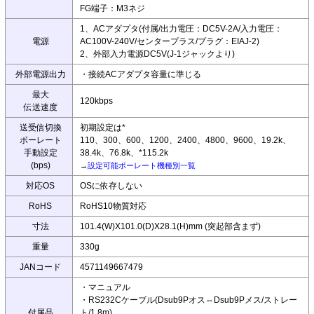
FG端子：M3ネジ
1、ACアダプタ(付属/出力電圧：DC5V-2A/入力電圧：
電源
AC100V-240V/センタープラス/プラグ：EIAJ-2)
2、外部入力電源DC5V(J-1ジャックより)
外部電源出力
・接続ACアダプタ容量に準じる
最大
120kbps
伝送速度
送受信切換
初期設定は*
ボーレート
110、300、600、1200、2400、4800、9600、19.2k、
手動設定
38.4k、76.8k、*115.2k
(bps)
→
設定可能ボーレート機種別一覧
対応OS
OSに依存しない
RoHS
RoHS10物質対応
寸法
101.4(W)X101.0(D)X28.1(H)mm (突起部含まず)
重量
330g
JANコード
4571149667479
・マニュアル
・RS232Cケーブル(Dsub9Pオス⇔Dsub9Pメス/ストレー
付属品
ト/1.8m)