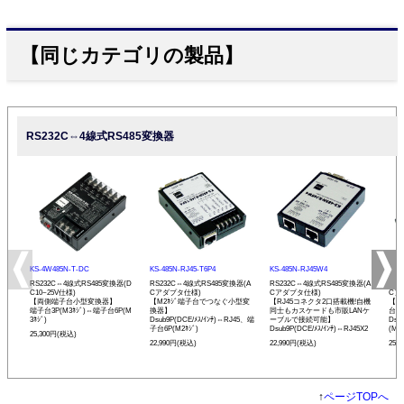
【同じカテゴリの製品】
RS232C⇔4線式RS485変換器
KS-4W485N-T-DC
KS-485N-RJ45-T6P4
KS-485N-RJ45W4
KS-
RS232C⇔4線式RS485変換器(D
RS232C⇔4線式RS485変換器(A
RS232C⇔4線式RS485変換器(A
RS
C10~25V仕様)
Cアダプタ仕様)
Cアダプタ仕様)
Cア
【両側端子台小型変換器】
【M2ﾈｼﾞ端子台でつなぐ小型変
【RJ45コネクタ2口搭載機!自機
【現
端子台3P(M3ﾈｼﾞ)⇔端子台6P(M
換器】
同士もカスケードも市販LANケ
台小
3ﾈｼﾞ)
Dsub9P(DCE/ﾒｽ/ｲﾝﾁ)⇔RJ45、端
ーブルで接続可能】
Dsu
子台6P(M2ﾈｼﾞ)
Dsub9P(DCE/ﾒｽ/ｲﾝﾁ)⇔RJ45X2
(M3ﾈ
25,300円(税込)
22,990円(税込)
22,990円(税込)
25,
↑
ページTOPへ