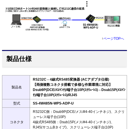
↑
ページTOPへ
製品仕様
RS232C⇔4線式RS485変換器 (ACアダプタ仕様)
【両側複数コネクタ搭載で多様な作業環境に対応】
製品名
Dsub9P(DCE/ﾒｽ/ｲﾝﾁ)/端子台10P(ｽｸﾘｭｰﾚｽ)⇔Dsub15P(ﾒｽ/ｲﾝ
ﾁ)/端子台10P(ｽｸﾘｭｰﾚｽ)/RJ45
型式
SS-4W485N-WPS-ADP-U
RS232C側：Dsub9P(DCE/メス/#4-40インチネジ)、スクリ
ューレス端子台(10P)
コネクタ
4線式RS485側：Dsub15P(メス/#4-40インチネジ)、
RJ45(サコムBタイプ)、スクリューレス端子台(10P)