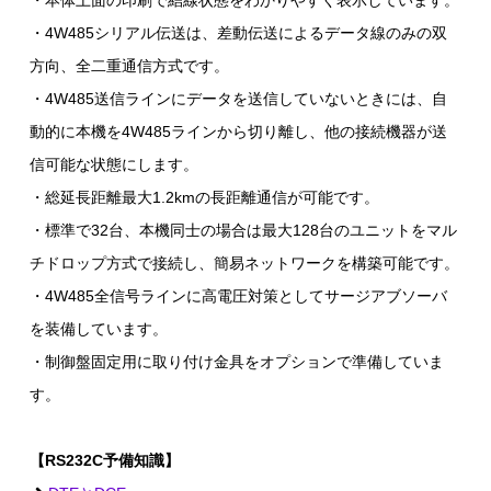
・本体上面の印刷で結線状態をわかりやすく表示しています。
・4W485シリアル伝送は、差動伝送によるデータ線のみの双
方向、全二重通信方式です。
・4W485送信ラインにデータを送信していないときには、自
動的に本機を4W485ラインから切り離し、他の接続機器が送
信可能な状態にします。
・総延長距離最大1.2kmの長距離通信が可能です。
・標準で32台、本機同士の場合は最大128台のユニットをマル
チドロップ方式で接続し、簡易ネットワークを構築可能です。
・4W485全信号ラインに高電圧対策としてサージアブソーバ
を装備しています。
・制御盤固定用に取り付け金具をオプションで準備していま
す。
【RS232C予備知識】