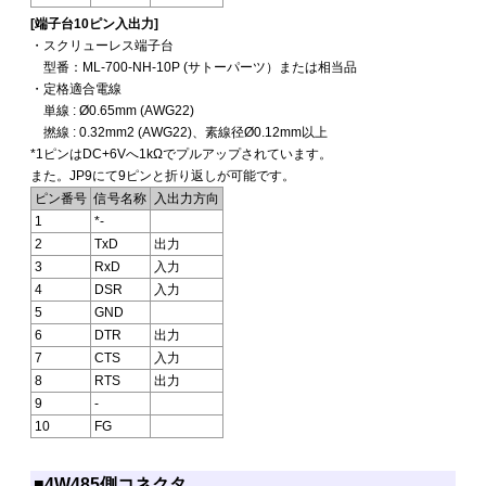
[端子台10ピン入出力]
・スクリューレス端子台
型番：ML-700-NH-10P (サトーパーツ）または相当品
・定格適合電線
単線 : Ø0.65mm (AWG22)
撚線 : 0.32mm2 (AWG22)、素線径Ø0.12mm以上
*1ピンはDC+6Vへ1kΩでプルアップされています。
また。JP9にて9ピンと折り返しが可能です。
ピン番号
信号名称
入出力方向
1
*-
2
TxD
出力
3
RxD
入力
4
DSR
入力
5
GND
6
DTR
出力
7
CTS
入力
8
RTS
出力
9
-
10
FG
■4W485側コネクタ