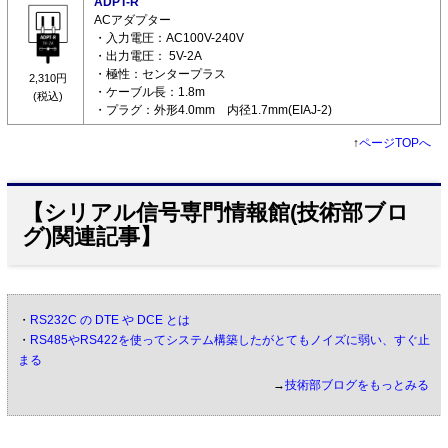
ADPT-R
ACアダプター
・入力電圧：AC100V-240V
・出力電圧： 5V-2A
・極性：センタープラス
2,310円
・ケーブル長：1.8m
(税込)
・プラグ：外形4.0mm 内径1.7mm(EIAJ-2)
↑
ページTOPへ
【シリアル信号専門情報館(技術部ブロ
グ)関連記事】
・
RS232C の DTE や DCE とは
・
RS485やRS422を使ってシステム構築したがとてもノイズに弱い、すぐ止
まる
→
技術部ブログをもっとみる