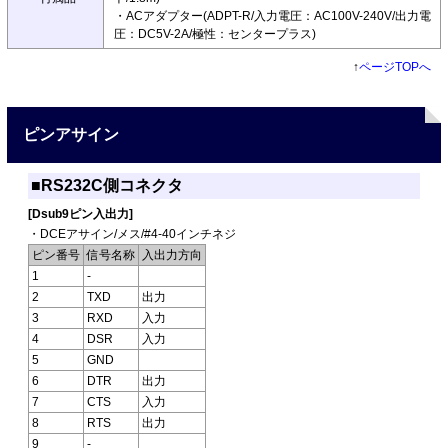
・ACアダプター(ADPT-R/入力電圧：AC100V-240V/出力電
圧：DC5V-2A/極性：センタープラス)
↑
ページTOPへ
ピンアサイン
■RS232C側コネクタ
[Dsub9ピン入出力]
・DCEアサイン/メス/#4-40インチネジ
ピン番号
信号名称
入出力方向
1
-
2
TXD
出力
3
RXD
入力
4
DSR
入力
5
GND
6
DTR
出力
7
CTS
入力
8
RTS
出力
9
-