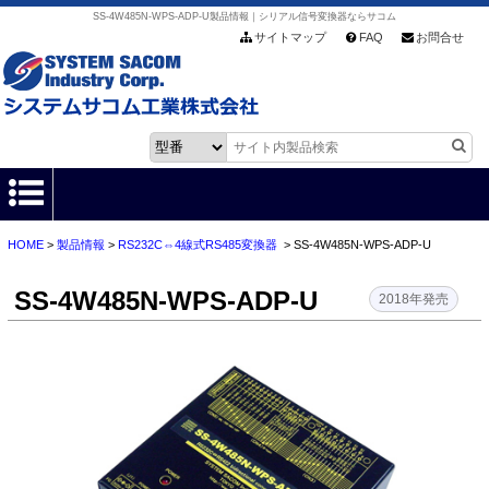
SS-4W485N-WPS-ADP-U製品情報｜シリアル信号変換器ならサコム
サイトマップ
FAQ
お問合せ
HOME
>
製品情報
>
RS232C⇔4線式RS485変換器
> SS-4W485N-WPS-ADP-U
HOME
SS-4W485N-WPS-ADP-U
製品情報
2018年発売
各種ダウンロード
お客様サポート
会社情報