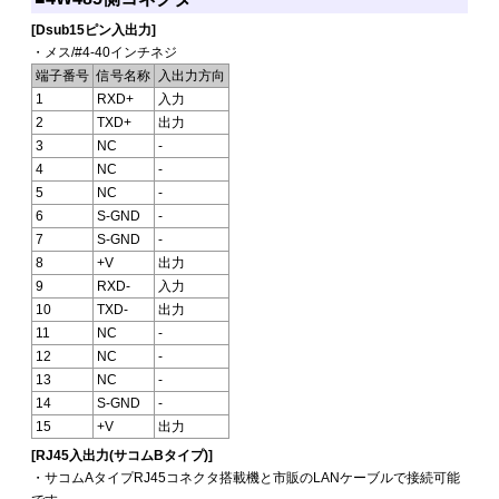
[Dsub15ピン入出力]
・メス/#4-40インチネジ
端子番号
信号名称
入出力方向
1
RXD+
入力
2
TXD+
出力
3
NC
-
4
NC
-
5
NC
-
6
S-GND
-
7
S-GND
-
8
+V
出力
9
RXD-
入力
10
TXD-
出力
11
NC
-
12
NC
-
13
NC
-
14
S-GND
-
15
+V
出力
[RJ45入出力(サコムBタイプ)]
・サコムAタイプRJ45コネクタ搭載機と市販のLANケーブルで接続可能