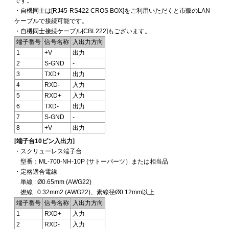
です。
・自機同士は[RJ45-RS422 CROS BOX]をご利用いただくと市販のLAN
ケーブルで接続可能です。
・自機同士接続ケーブル[CBL222]もございます。
端子番号
信号名称
入出力方向
1
+V
出力
2
S-GND
-
3
TXD+
出力
4
RXD-
入力
5
RXD+
入力
6
TXD-
出力
7
S-GND
-
8
+V
出力
[端子台10ピン入出力]
・スクリューレス端子台
型番：ML-700-NH-10P (サトーパーツ）または相当品
・定格適合電線
単線 : Ø0.65mm (AWG22)
撚線 : 0.32mm2 (AWG22)、素線径Ø0.12mm以上
端子番号
信号名称
入出力方向
1
RXD+
入力
2
RXD-
入力