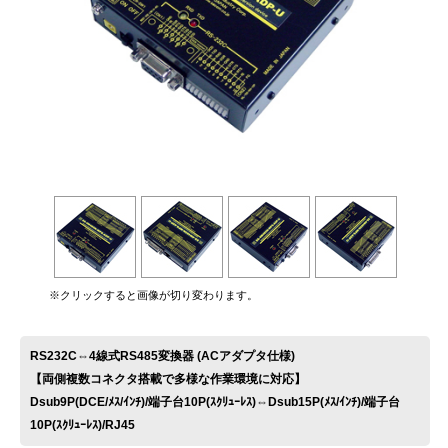
お問い合わせ
※クリックすると画像が切り変わります。
RS232C⇔4線式RS485変換器 (ACアダプタ仕様)
【両側複数コネクタ搭載で多様な作業環境に対応】
Dsub9P(DCE/ﾒｽ/ｲﾝﾁ)/端子台10P(ｽｸﾘｭｰﾚｽ)⇔Dsub15P(ﾒｽ/ｲﾝﾁ)/端子台
10P(ｽｸﾘｭｰﾚｽ)/RJ45