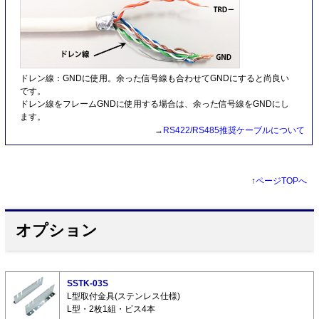
ドレン線：GNDに使用。余った信号線も合わせてGNDにすると尚良い
です。
ドレン線をフレームGNDに使用する場合は、余った信号線をGNDにし
ます。
→
RS422/RS485推奨ケーブルについて
↑
ページTOPへ
オプション
SSTK-03S
L型取付金具(ステンレス仕様)
L型・2枚1組・ビス4本