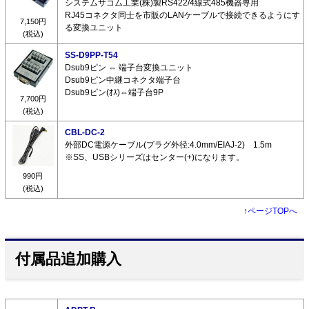
システムサコム工業(株)製RS422/4線式485機器専用
RJ45コネクタ同士を市販のLANケーブルで接続できるようにす
7,150円
る変換ユニット
(税込)
SS-D9PP-T54
Dsub9ピン ⇔ 端子台変換ユニット
Dsub9ピン中継コネクタ端子台
Dsub9ピン(ｵｽ)⇔端子台9P
7,700円
(税込)
CBL-DC-2
外部DC電源ケーブル(プラグ外径:4.0mm/EIAJ-2) 1.5m
※SS、USBシリーズはセンター(+)になります。
990円
(税込)
↑
ページTOPへ
付属品追加購入