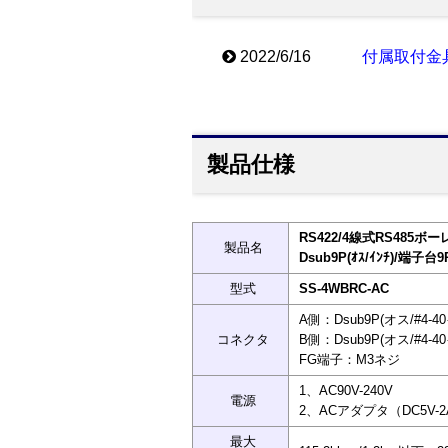
2022/6/16
付属取付金
製品仕様
RS422/4線式RS485ボ
製品名
Dsub9P(ｵｽ/ｲﾝﾁ)/端子台9
型式
SS-4WBRC-AC
A側：Dsub9P(オス/#4-
コネクタ
B側：Dsub9P(オス/#4
FG端子：M3ネジ
1、AC90V-240V
電源
2、ACアダプタ（DC5V
最大