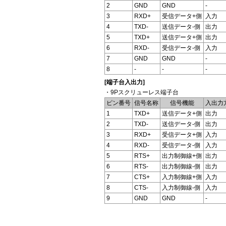
2
GND
GND
-
3
RXD+
受信データ+側
入力
4
TXD-
送信データ-側
出力
5
TXD+
送信データ+側
出力
6
RXD-
受信データ-側
入力
7
GND
GND
-
8
-
-
-
[端子台入出力]
・9Pスクリューレス端子台
ピン番号
信号名称
信号機能
入出力
1
TXD+
送信データ+側
出力
2
TXD-
送信データ-側
出力
3
RXD+
受信データ+側
入力
4
RXD-
受信データ-側
入力
5
RTS+
出力制御線+側
出力
6
RTS-
出力制御線-側
出力
7
CTS+
入力制御線+側
入力
8
CTS-
入力制御線-側
入力
9
GND
GND
-