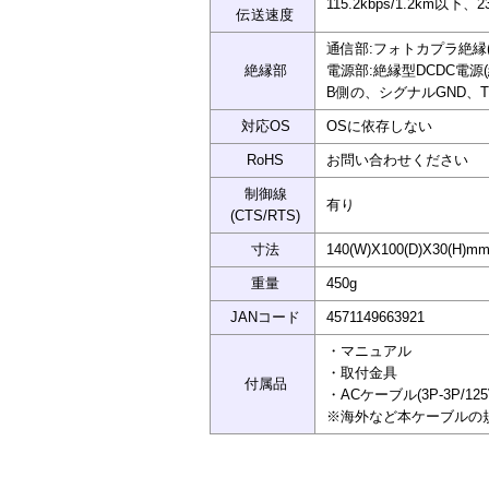
115.2kbps/1.2km以下、2
伝送速度
通信部:フォトカプラ絶縁(絶
絶縁部
電源部:絶縁型DCDC電源(絶縁
B側の、シグナルGND、T
対応OS
OSに依存しない
RoHS
お問い合わせください
制御線
有り
(CTS/RTS)
寸法
140(W)X100(D)X30(H
重量
450g
JANコード
4571149663921
・マニュアル
・取付金具
付属品
・ACケーブル(3P-3P/12
※海外など本ケーブルの