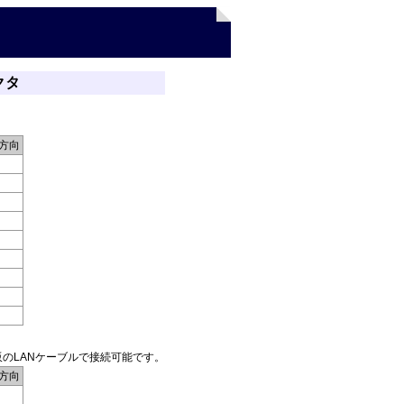
クタ
方向
販のLANケーブルで接続可能です。
方向