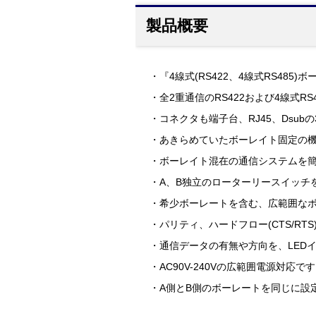
製品概要
・『4線式(RS422、4線式RS485)
・全2重通信のRS422および4線式
・コネクタも端子台、RJ45、Dsub
・あきらめていたボーレイト固定の
・ボーレイト混在の通信システムを
・A、B独立のローターリースイッチ
・希少ボーレートを含む、広範囲な
・パリティ、ハードフロー(CTS/RT
・通信データの有無や方向を、LED
・AC90V-240Vの広範囲電源対応で
・A側とB側のボーレートを同じに設