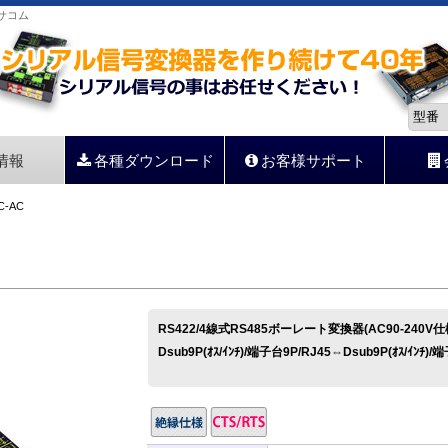
らサコム
情報
各種ダウンロード
お客様サポート
C-AC
RS422/4線式RS485ボーレート変換器(AC90-240
Dsub9P(ｵｽ/ｲﾝﾁ)/端子台9P/RJ45⇔Dsub9P(ｵｽ/ｲﾝﾁ)/