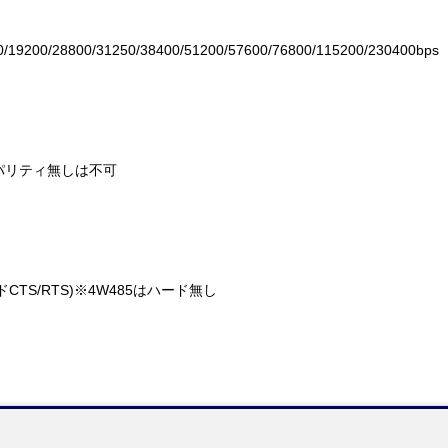
0/19200/28800/31250/38400/51200/57600/76800/115200/230400bps
tでパリティ無しは不可
CTS/RTS)※4W485はハード無し