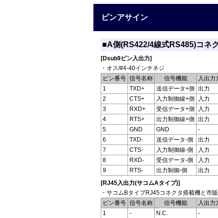
ピンアサイン
■A側(RS422/4線式RS485)コネ
[Dsub9ピン入出力]
・オス/#4-40インチネジ
ピン番号
信号名称
信号機能
入出力
1
TXD+
送信データ+側
出力
2
CTS+
入力制御線+側
入力
3
RXD+
受信データ+側
入力
4
RTS+
出力制御線+側
出力
5
GND
GND
-
6
TXD-
送信データ-側
出力
7
CTS-
入力制御線-側
入力
8
RXD-
受信データ-側
入力
9
RTS-
出力制御-側
出力
[RJ45入出力(サコムAタイプ)]
・サコムBタイプRJ45コネクタ搭載機と市
ピン番号
信号名称
信号機能
入出力
1
-
N.C.
-