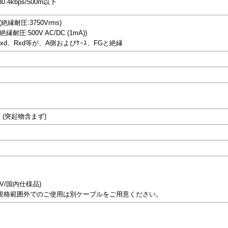
30.4kbps/500m以下
縁耐圧:3750Vrms)
耐圧:500V AC/DC (1mA))
xd、Rxd等が、A側およびｹｰｽ、FGと絶縁
)mm (突起物含まず)
5V/国内仕様品)
規格範囲外でのご使用は別ケーブルをご用意ください。