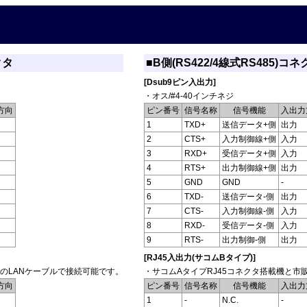
クタ
■B側(RS422/4線式RS485)コネ
[Dsub9ピン入出力]
・オス/#4-40インチネジ
方向
ピン番号
信号名称
信号機能
入出力
1
TXD+
送信データ+側
出力
2
CTS+
入力制御線+側
入力
3
RXD+
受信データ+側
入力
4
RTS+
出力制御線+側
出力
5
GND
GND
-
6
TXD-
送信データ-側
出力
7
CTS-
入力制御線-側
入力
8
RXD-
受信データ-側
入力
9
RTS-
出力制御-側
出力
[RJ45入出力(サコムBタイプ)]
販のLANケーブルで接続可能です。
・サコムAタイプRJ45コネクタ搭載機と市
方向
ピン番号
信号名称
信号機能
入出力
1
-
N.C.
-