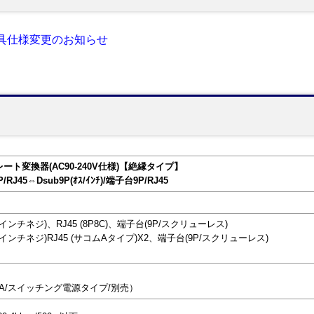
具仕様変更のお知らせ
ーレート変換器(AC90-240V仕様)【絶縁タイプ】
P/RJ45⇔Dsub9P(ｵｽ/ｲﾝﾁ)/端子台9P/RJ45
40インチネジ)、RJ45 (8P8C)、端子台(9P/スクリューレス)
-40インチネジ)RJ45 (サコムAタイプ)X2、端子台(9P/スクリューレス)
-2A/スイッチング電源タイプ/別売）