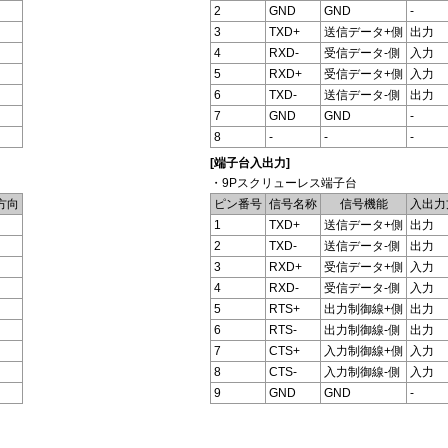
2
GND
GND
-
3
TXD+
送信データ+側
出力
4
RXD-
受信データ-側
入力
5
RXD+
受信データ+側
入力
6
TXD-
送信データ-側
出力
7
GND
GND
-
8
-
-
-
[端子台入出力]
・9Pスクリューレス端子台
方向
ピン番号
信号名称
信号機能
入出力
1
TXD+
送信データ+側
出力
2
TXD-
送信データ-側
出力
3
RXD+
受信データ+側
入力
4
RXD-
受信データ-側
入力
5
RTS+
出力制御線+側
出力
6
RTS-
出力制御線-側
出力
7
CTS+
入力制御線+側
入力
8
CTS-
入力制御線-側
入力
9
GND
GND
-