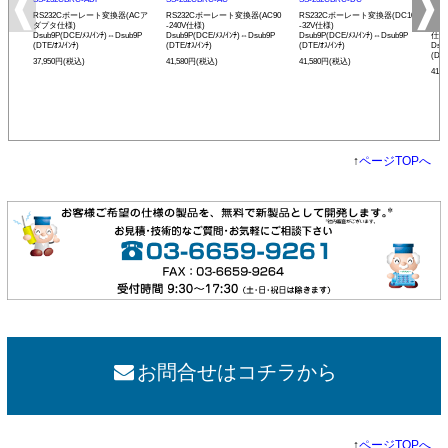
RS232Cボーレート変換器(ACア
RS232Cボーレート変換器(AC90
RS232Cボーレート変換器(DC10
リモ
ダプタ仕様)
-240V仕様)
-32V仕様)
ボー
Dsub9P(DCE/ﾒｽ/ｲﾝﾁ)⇔Dsub9P
Dsub9P(DCE/ﾒｽ/ｲﾝﾁ)⇔Dsub9P
Dsub9P(DCE/ﾒｽ/ｲﾝﾁ)⇔Dsub9P
仕様
(DTE/ｵｽ/ｲﾝﾁ)
(DTE/ｵｽ/ｲﾝﾁ)
(DTE/ｵｽ/ｲﾝﾁ)
Dsu
(DTE
37,950円(税込)
41,580円(税込)
41,580円(税込)
41,
↑
ページTOPへ
お問合せはコチラから
↑
ページTOPへ