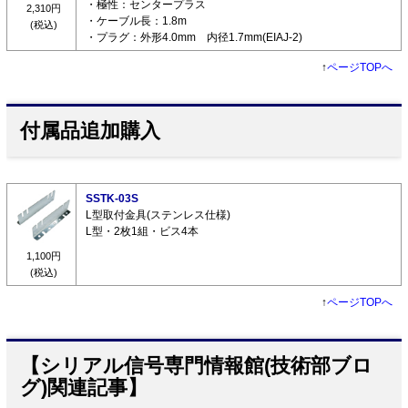
・極性：センタープラス
2,310円
・ケーブル長：1.8m
(税込)
・プラグ：外形4.0mm 内径1.7mm(EIAJ-2)
↑
ページTOPへ
付属品追加購入
SSTK-03S
L型取付金具(ステンレス仕様)
L型・2枚1組・ビス4本
1,100円
(税込)
↑
ページTOPへ
【シリアル信号専門情報館(技術部ブロ
グ)関連記事】