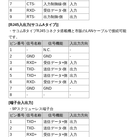
7
CTS-
入力制御線-側
入力
8
RXD-
受信データ-側
入力
9
RTS-
出力制御-側
出力
[RJ45入出力(サコムAタイプ)]
・サコムBタイプRJ45コネクタ搭載機と市販のLANケーブルで接続可能
です。
ピン番号
信号名称
信号機能
入出力方向
1
-
N.C.
-
2
GND
GND
-
3
RXD+
受信データ+側
入力
4
TXD-
送信データ-側
出力
5
TXD+
送信データ+側
出力
6
RXD-
受信データ-側
入力
7
GND
GND
-
8
-
-
-
[端子台入出力]
・9Pスクリューレス端子台
ピン番号
信号名称
信号機能
入出力方向
1
TXD+
送信データ+側
出力
2
TXD-
送信データ-側
出力
3
RXD+
受信データ+側
入力