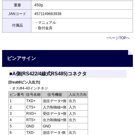
重量
450g
JANコード
4571149663938
・マニュアル
付属品
・取付金具
↑
ページTOPへ
ピンアサイン
■A側(RS422/4線式RS485)コネクタ
[Dsub9ピン入出力]
・オス/#4-40インチネジ
ピン番号
信号名称
信号機能
入出力方向
1
TXD+
送信データ+側
出力
2
CTS+
入力制御線+側
入力
3
RXD+
受信データ+側
入力
4
RTS+
出力制御線+側
出力
5
GND
GND
-
6
TXD-
送信データ-側
出力