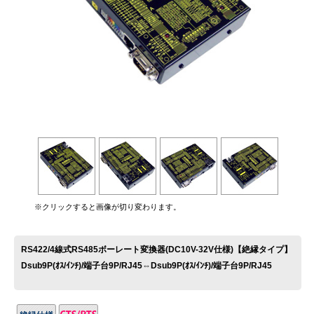
お問い合わせ
※クリックすると画像が切り変わります。
RS422/4線式RS485ボーレート変換器(DC10V-32V仕様)【絶縁タイプ】
Dsub9P(ｵｽ/ｲﾝﾁ)/端子台9P/RJ45⇔Dsub9P(ｵｽ/ｲﾝﾁ)/端子台9P/RJ45