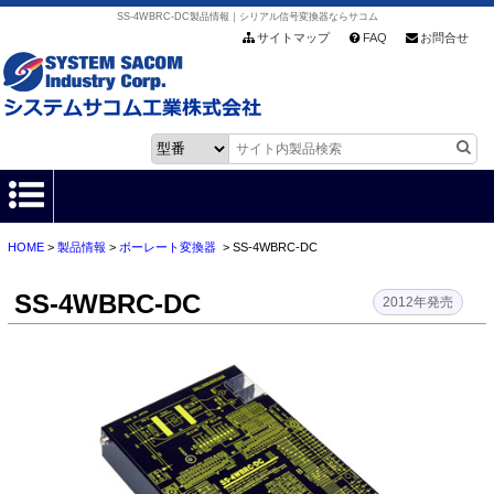
SS-4WBRC-DC製品情報｜シリアル信号変換器ならサコム
サイトマップ
FAQ
お問合せ
HOME
>
製品情報
>
ボーレート変換器
> SS-4WBRC-DC
HOME
SS-4WBRC-DC
製品情報
2012年発売
各種ダウンロード
お客様サポート
会社情報