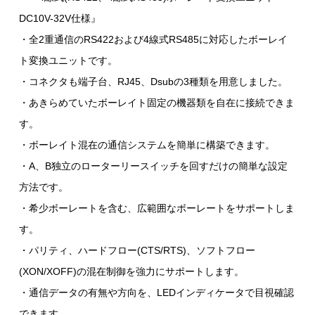
DC10V-32V仕様』
・全2重通信のRS422および4線式RS485に対応したボーレイ
ト変換ユニットです。
・コネクタも端子台、RJ45、Dsubの3種類を用意しました。
・あきらめていたボーレイト固定の機器類を自在に接続できま
す。
・ボーレイト混在の通信システムを簡単に構築できます。
・A、B独立のローターリースイッチを回すだけの簡単な設定
方法です。
・希少ボーレートを含む、広範囲なボーレートをサポートしま
す。
・パリティ、ハードフロー(CTS/RTS)、ソフトフロー
(XON/XOFF)の混在制御を強力にサポートします。
・通信データの有無や方向を、LEDインディケータで目視確認
できます。