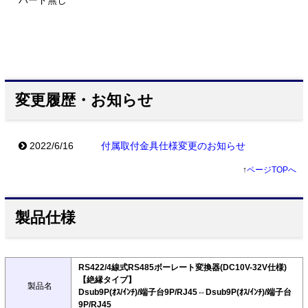
ハード無し
変更履歴・お知らせ
2022/6/16
付属取付金具仕様変更のお知らせ
↑
ページTOPへ
製品仕様
RS422/4線式RS485ボーレート変換器(DC10V-32V仕様)
【絶縁タイプ】
製品名
Dsub9P(ｵｽ/ｲﾝﾁ)/端子台9P/RJ45⇔Dsub9P(ｵｽ/ｲﾝﾁ)/端子台
9P/RJ45