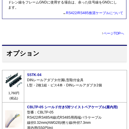
ドレン線をフレームGNDに使用する場合は、余った信号線をGNDにし
ます。
→
RS422/RS485推奨ケーブルについて
↑
ページTOPへ
オプション
SSTK-04
DINレールアダプタ付属L型取付金具
L型・2枚1組・ビス4本・DINレールアダプタ2個
1,760円
(税込)
CBLTP-05 シールド付き5対ツイストペアケーブル(屋内用)
型番：CBLTP-05
RS422/RS485/4線式RS485用両端バラケーブル
線径0.32mm(AWG28)/撚り線/外径7.3mm
屋内用(550円/m)