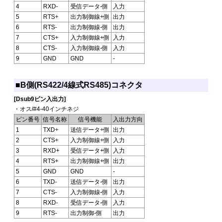
4
RXD-
受信データ-側
入力
5
RTS+
出力制御線+側
出力
6
RTS-
出力制御線-側
出力
7
CTS+
入力制御線+側
入力
8
CTS-
入力制御線-側
入力
9
GND
GND
-
■B側(RS422/4線式RS485)コネクタ
[Dsub9ピン入出力]
・オス/#4-40インチネジ
ピン番号
信号名称
信号機能
入出力方向
1
TXD+
送信データ+側
出力
2
CTS+
入力制御線+側
入力
3
RXD+
受信データ+側
入力
4
RTS+
出力制御線+側
出力
5
GND
GND
-
6
TXD-
送信データ-側
出力
7
CTS-
入力制御線-側
入力
8
RXD-
受信データ-側
入力
9
RTS-
出力制御-側
出力