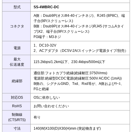
型式
SS-4WBRC-DC
A側：Dsub9P(オス/#4-40インチネジ)、RJ45 (8P8C)、端
子台(9P/スクリューレス)
コネクタ
B側：Dsub9P(オス/#4-40インチネジ)RJ45 (サコムAタイ
プ)X2、端子台(9P/スクリューレス)
FG端子：M3ネジ
1、DC10-32V
電源
2、ACアダプタ（DC5V-2A/スイッチング電源タイプ/別売）
最大
115.2kbps/1.2km以下、230.4kbps/500m以下
伝送速度
通信部:フォトカプラ絶縁(絶縁耐圧:3750Vrms)
電源部:絶縁型DCDC電源(絶縁耐圧:500V AC/DC (1mA))
絶縁部
B側の、シグナルGND、Txd、Rxd等が、A側およびｹｰｽ、
FGと絶縁
対応OS
OSに依存しない
RoHS
お問い合わせください
制御線
有り
(CTS/RTS)
寸法
140(W)X100(D)X30(H)mm (突起物含まず)