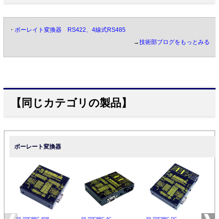
・
ボーレイト変換器 RS422、4線式RS485
→
技術部ブログをもっとみる
【同じカテゴリの製品】
ボーレート変換器
SS-232CBRC-ADP
SS-232CBRC-AC
SS-232CBRC-DC
SS-