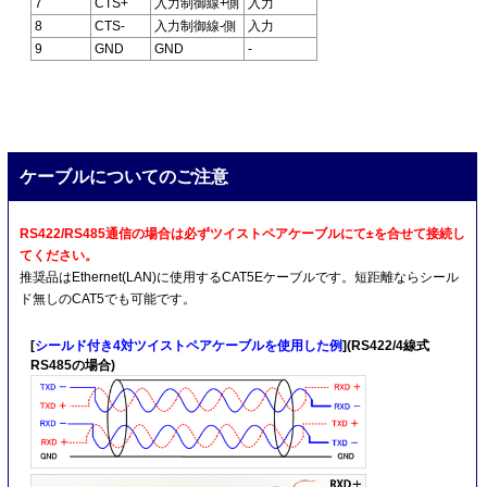
7
CTS+
入力制御線+側
入力
8
CTS-
入力制御線-側
入力
9
GND
GND
-
ケーブルについてのご注意
RS422/RS485通信の場合は必ずツイストペアケーブルにて±を合せて接続し
てください。
推奨品はEthernet(LAN)に使用するCAT5Eケーブルです。短距離ならシール
ド無しのCAT5でも可能です。
[
シールド付き4対ツイストペアケーブルを使用した例
](RS422/4線式
RS485の場合)