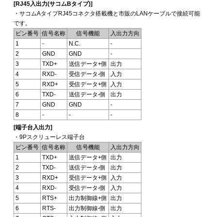
[RJ45入出力(サコムBタイプ)]
・サコムAタイプRJ45コネクタ搭載機と市販のLANケーブルで接続可能
です。
ピン番号
信号名称
信号機能
入出力方向
1
-
N.C.
-
2
GND
GND
-
3
TXD+
送信データ+側
出力
4
RXD-
受信データ-側
入力
5
RXD+
受信データ+側
入力
6
TXD-
送信データ-側
出力
7
GND
GND
-
8
-
-
-
[端子台入出力]
・9Pスクリューレス端子台
ピン番号
信号名称
信号機能
入出力方向
1
TXD+
送信データ+側
出力
2
TXD-
送信データ-側
出力
3
RXD+
受信データ+側
入力
4
RXD-
受信データ-側
入力
5
RTS+
出力制御線+側
出力
6
RTS-
出力制御線-側
出力