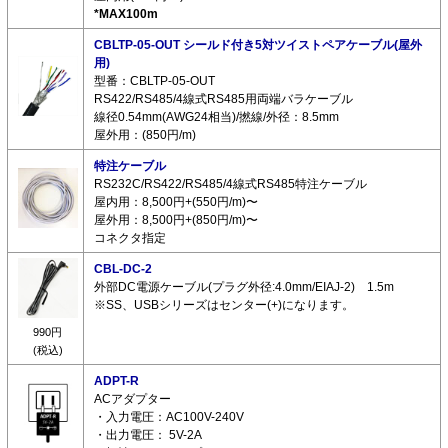
*MAX100m
CBLTP-05-OUT シールド付き5対ツイストペアケーブル(屋外
用)
型番：CBLTP-05-OUT
RS422/RS485/4線式RS485用両端バラケーブル
線径0.54mm(AWG24相当)/撚線/外径：8.5mm
屋外用：(850円/m)
特注ケーブル
RS232C/RS422/RS485/4線式RS485特注ケーブル
屋内用：8,500円+(550円/m)〜
屋外用：8,500円+(850円/m)〜
コネクタ指定
CBL-DC-2
外部DC電源ケーブル(プラグ外径:4.0mm/EIAJ-2) 1.5m
※SS、USBシリーズはセンター(+)になります。
990円
(税込)
ADPT-R
ACアダプター
・入力電圧：AC100V-240V
・出力電圧： 5V-2A