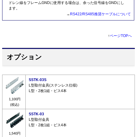
ドレン線をフレームGNDに使用する場合は、余った信号線をGNDにし
ます。
→
RS422/RS485推奨ケーブルについて
↑
ページTOPへ
オプション
SSTK-03S
L型取付金具(ステンレス仕様)
L型・2枚1組・ビス4本
1,100円
(税込)
SSTK-03
L型取付金具
L型・2枚1組・ビス4本
1,540円