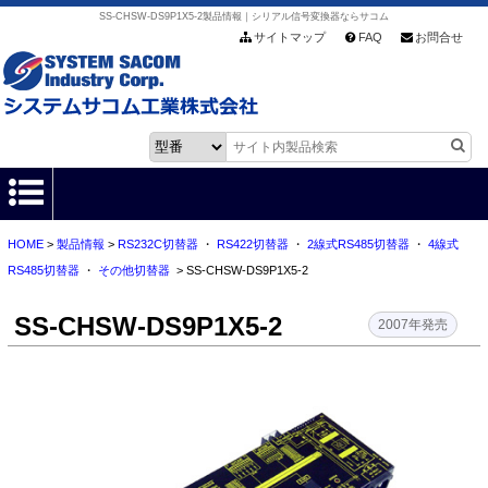
SS-CHSW-DS9P1X5-2製品情報｜シリアル信号変換器ならサコム
サイトマップ
FAQ
お問合せ
HOME
>
製品情報
>
RS232C切替器
・
RS422切替器
・
2線式RS485切替器
・
4線式
HOME
RS485切替器
・
その他切替器
> SS-CHSW-DS9P1X5-2
製品情報
SS-CHSW-DS9P1X5-2
2007年発売
各種ダウンロード
お客様サポート
会社情報