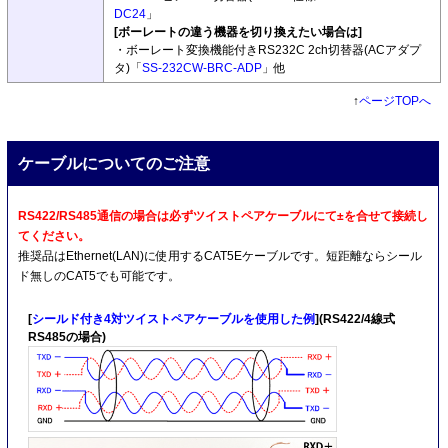
DC24
」
[ボーレートの違う機器を切り換えたい場合は]
・ボーレート変換機能付きRS232C 2ch切替器(ACアダプ
タ)「
SS-232CW-BRC-ADP
」他
↑
ページTOPへ
ケーブルについてのご注意
RS422/RS485通信の場合は必ずツイストペアケーブルにて±を合せて接続し
てください。
推奨品はEthernet(LAN)に使用するCAT5Eケーブルです。短距離ならシール
ド無しのCAT5でも可能です。
[
シールド付き4対ツイストペアケーブルを使用した例
](RS422/4線式
RS485の場合)