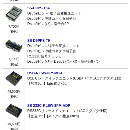
SS-D9PS-T54
Dsub9ピン ⇔ 端子台変換ユニット
Dsub9ピン中継コネクタ端子台
Dsub9ピン(ﾒｽ)⇔端子台9P
7,700円
(税込)
SS-D9PPS-T9
Dsub9ピン⇔端子台変換ユニット
Dsub9ピン中継コネクタ端子台
RS232C信号チェッカー
7,700円
Dsub9ピン(ｵｽ)⇔Dsub9ピン(ﾒｽ)⇔端子台9ピン
(税込)
USB-RLSW-6RSMB-FT
USBリレースイッチユニット(USBﾊﾞｽﾊﾟﾜｰ/ACアダプタ仕様)
【独立6ch】[abc接点×6ch]
49,500円
(税込)
SS-232C-RLSW-8PM-ADP
RS232Cリレースイッチユニット(ACアダプタ仕様)
【独立8ch】[メイク(a)接点X8ch]
49,500円
(税込)