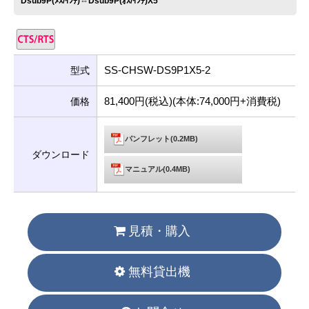
Dsub9P(ﾒｽ/ｲﾝﾁ)⇔Dsub9P(ｵｽ/ｲﾝﾁ)X5
SS-CHSW-DS9P1X5-2
型式
81,400円(税込)(本体:74,000円+消費税)
価格
パンフレット(0.2MB)
ダウンロード
マニュアル(0.4MB)
見積・購入
無料貸出機