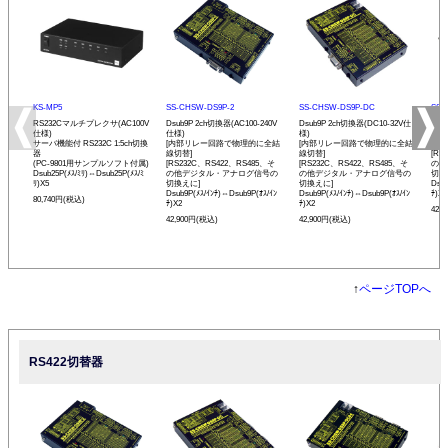
KS-MP5
SS-CHSW-DS9P-2
SS-CHSW-DS9P-DC
SS-
RS232Cマルチプレクサ(AC100V
Dsub9P 2ch切換器(AC100-240V
Dsub9P 2ch切換器(DC10-32V仕
Dsu
仕様)
仕様)
様)
[内
サーバ機能付 RS232C 1:5ch切換
[内部リレー回路で物理的に全結
[内部リレー回路で物理的に全結
線切
器
線切替]
線切替]
[RS
(PC-9801用サンプルソフト付属)
[RS232C、RS422、RS485、そ
[RS232C、RS422、RS485、そ
の他
Dsub25P(ﾒｽ/ﾐﾘ)⇔Dsub25P(ﾒｽ/ﾐ
の他デジタル・アナログ信号の
の他デジタル・アナログ信号の
切換
ﾘ)X5
切換えに]
切換えに]
Dsub
Dsub9P(ﾒｽ/ｲﾝﾁ)⇔Dsub9P(ｵｽ/ｲﾝ
Dsub9P(ﾒｽ/ｲﾝﾁ)⇔Dsub9P(ｵｽ/ｲﾝ
ﾁ)X2
80,740円(税込)
ﾁ)X2
ﾁ)X2
42,
42,900円(税込)
42,900円(税込)
↑
ページTOPへ
RS422切替器