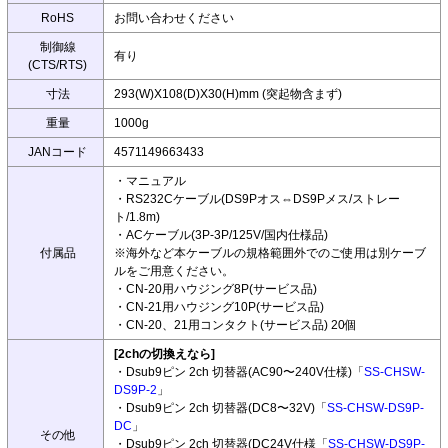
RoHS
お問い合わせください
制御線
有り
(CTS/RTS)
寸法
293(W)X108(D)X30(H)mm (突起物含まず)
重量
1000g
JANコード
4571149663433
・マニュアル
・RS232Cケーブル(DS9Pオス⇔DS9Pメス/ストレー
ト/1.8m)
・ACケーブル(3P-3P/125V/国内仕様品)
付属品
※海外など本ケーブルの規格範囲外でのご使用は別ケーブ
ルをご用意ください。
・CN-20用ハウジング8P(サービス品)
・CN-21用ハウジング10P(サービス品)
・CN-20、21用コンタクト(サービス品) 20個
[2chの切換えなら]
・Dsub9ピン 2ch 切替器(AC90〜240V仕様)「
SS-CHSW-
DS9P-2
」
・Dsub9ピン 2ch 切替器(DC8〜32V)「
SS-CHSW-DS9P-
DC
」
その他
・Dsub9ピン 2ch 切替器(DC24V仕様「
SS-CHSW-DS9P-