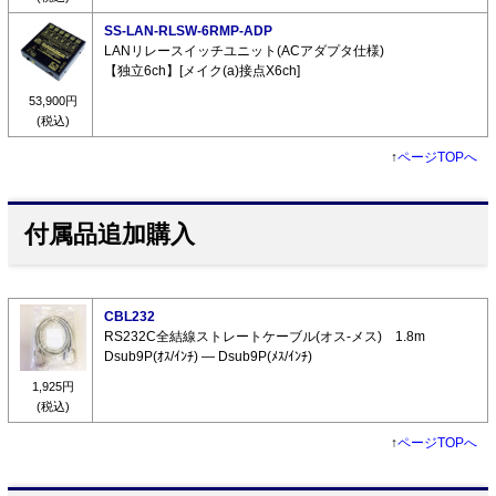
SS-LAN-RLSW-6RMP-ADP
LANリレースイッチユニット(ACアダプタ仕様)
【独立6ch】[メイク(a)接点X6ch]
53,900円
(税込)
↑
ページTOPへ
付属品追加購入
CBL232
RS232C全結線ストレートケーブル(オス-メス) 1.8m
Dsub9P(ｵｽ/ｲﾝﾁ) ― Dsub9P(ﾒｽ/ｲﾝﾁ)
1,925円
(税込)
↑
ページTOPへ