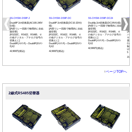
SS-CHSW-DS9P-2
SS-CHSW-DS9P-DC
SS-CHSW-DS9P-DC24
USB
Dsub9P 2ch切換器(AC100-240V
Dsub9P 2ch切換器(DC10-32V仕
Dsub9p 2ch切換器(DC24V仕様)
USB
仕様)
様)
[内部リレー回路で物理的に全結
換 
[内部リレー回路で物理的に全結
[内部リレー回路で物理的に全結
線切替]
プ】
線切替]
線切替]
[RS232C、RS422、RS485、そ
(AC
[RS232C、RS422、RS485、そ
[RS232C、RS422、RS485、そ
の他デジタル・アナログ信号の
バス
の他デジタル・アナログ信号の
の他デジタル・アナログ信号の
切換えに]
サーバ
切換えに]
切換えに]
Dsub9P(ﾒｽ/ｲﾝﾁ)⇔Dsub9P(ｵｽ/ｲﾝ
器(
Dsub9P(ﾒｽ/ｲﾝﾁ)⇔Dsub9P(ｵｽ/ｲﾝ
Dsub9P(ﾒｽ/ｲﾝﾁ)⇔Dsub9P(ｵｽ/ｲﾝ
ﾁ)X2
Co
ﾁ)X2
ﾁ)X2
制御
42,900円(税込)
USB
42,900円(税込)
42,900円(税込)
5
213
↑
ページTOPへ
2線式RS485切替器