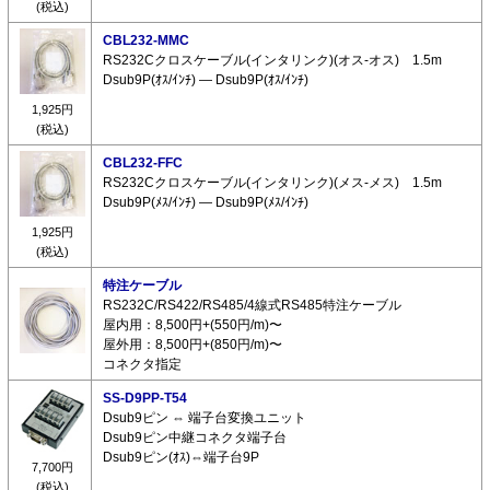
(税込)
CBL232-MMC
RS232Cクロスケーブル(インタリンク)(オス-オス) 1.5m
Dsub9P(ｵｽ/ｲﾝﾁ) ― Dsub9P(ｵｽ/ｲﾝﾁ)
1,925円
(税込)
CBL232-FFC
RS232Cクロスケーブル(インタリンク)(メス-メス) 1.5m
Dsub9P(ﾒｽ/ｲﾝﾁ) ― Dsub9P(ﾒｽ/ｲﾝﾁ)
1,925円
(税込)
特注ケーブル
RS232C/RS422/RS485/4線式RS485特注ケーブル
屋内用：8,500円+(550円/m)〜
屋外用：8,500円+(850円/m)〜
コネクタ指定
SS-D9PP-T54
Dsub9ピン ⇔ 端子台変換ユニット
Dsub9ピン中継コネクタ端子台
Dsub9ピン(ｵｽ)⇔端子台9P
7,700円
(税込)