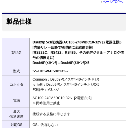
↑
ページTOPへ
製品仕様
Dsub9p 5ch切換器(AC100-240V/DC10-32V [2電源仕様])
[内部リレー回路で物理的に全結線切替]
製品名
[RS232C、RS422、RS485、その他デジタル・アナログ信
号の切換えに]
Dsub9P(ﾒｽ/ｲﾝﾁ)⇔Dsub9P(ｵｽ/ｲﾝﾁ)X5
型式
SS-CHSW-DS9P1X5-2
Common：Dsub9P(メス/#4-40インチネジ)
コネクタ
ｃｈ側：Dsub9P(オス/#4-40インチネジ)X5
FG端子：M3ネジ
AC100-240V / DC10-32Ｖ [2電源方式]
電源
※同時使用は禁止
最大
接続する規格に準じます
伝送速度
対応OS
OSに依存しない