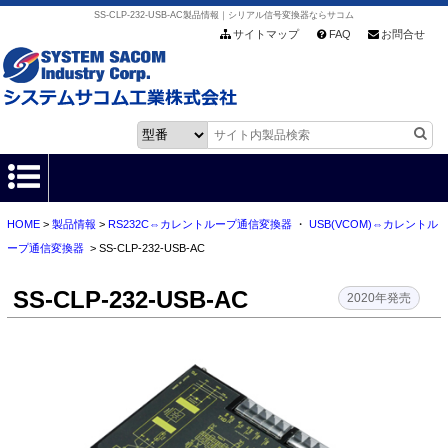
SS-CLP-232-USB-AC製品情報｜シリアル信号変換器ならサコム
サイトマップ
FAQ
お問合せ
HOME
>
製品情報
>
RS232C⇔カレントループ通信変換器
・
USB(VCOM)⇔カレントル
HOME
ープ通信変換器
> SS-CLP-232-USB-AC
製品情報
SS-CLP-232-USB-AC
2020年発売
各種ダウンロード
お客様サポート
会社情報