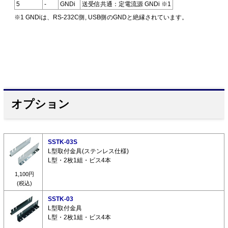
5
-
GNDi
送受信共通：定電流源 GNDi ※1
※1 GNDiは、RS-232C側, USB側のGNDと絶縁されています。
オプション
SSTK-03S
L型取付金具(ステンレス仕様)
L型・2枚1組・ビス4本
1,100円
(税込)
SSTK-03
L型取付金具
L型・2枚1組・ビス4本