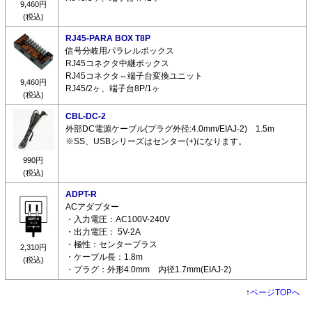
9,460円
(税込)
RJ45-PARA BOX T8P
信号分岐用パラレルボックス
RJ45コネクタ中継ボックス
RJ45コネクタ⇔端子台変換ユニット
9,460円
RJ45/2ヶ、端子台8P/1ヶ
(税込)
CBL-DC-2
外部DC電源ケーブル(プラグ外径:4.0mm/EIAJ-2) 1.5m
※SS、USBシリーズはセンター(+)になります。
990円
(税込)
ADPT-R
ACアダプター
・入力電圧：AC100V-240V
・出力電圧： 5V-2A
・極性：センタープラス
2,310円
・ケーブル長：1.8m
(税込)
・プラグ：外形4.0mm 内径1.7mm(EIAJ-2)
↑
ページTOPへ