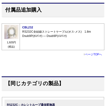
付属品追加購入
CBL232
RS232C全結線ストレートケーブル(オス-メス) 1.8m
Dsub9P(ｵｽ/ｲﾝﾁ) ― Dsub9P(ﾒｽ/ｲﾝﾁ)
1,925円
(税込)
↑
ページTOPへ
【同じカテゴリの製品】
RS232C⇔カレントループ通信変換器