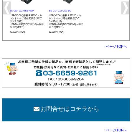
SS-CLP-232-USB-ADP
SS-CLP-232-USB-DC
USB(VCOM)搭載 RS232C⇔カ
USB(VCOM)搭載 RS232C⇔カ
レントループ通信変換器(ACア
レントループ通信変換器(DC1
ダプタ仕様)
0〜32V仕様)
USB/Dsub9P(DCE/ﾒｽ/ｲﾝﾁ)⇔端子
USB/Dsub9P(DCE/ﾒｽ/ｲﾝﾁ)⇔端子
台５P(M3ﾈｼﾞ)
台５P(M3ﾈｼﾞ)
49,500円(税込)
52,800円(税込)
↑
ページTOPへ
お問合せはコチラから
↑
ページTOPへ