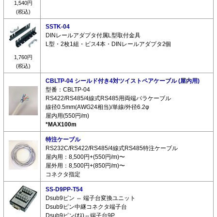
1,540円
(税込)
SSTK-04
DINレールアダプタ付属L型取付金具
L型・2枚1組・ビス4本・DINレールアダプタ2個
1,760円
(税込)
CBLTP-04 シールド付き4対ツイストペアケーブル (屋内用)
型番：CBLTP-04
RS422/RS485/4線式RS485用両端バラケーブル
線径0.5mm(AWG24相当)/単線/外径6.2φ
屋内用(550円/m)
*MAX100m
特注ケーブル
RS232C/RS422/RS485/4線式RS485特注ケーブル
屋内用：8,500円+(550円/m)〜
屋外用：8,500円+(850円/m)〜
コネクタ指定
SS-D9PP-T54
Dsub9ピン ⇔ 端子台変換ユニット
Dsub9ピン中継コネクタ端子台
Dsub9ピン(ｵｽ)⇔端子台9P