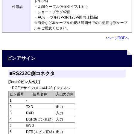
ト/1.8m)
付属品
・USBケーブル(A-Bタイプ/1.8m)
・ショートプラグ×2個
・ACケーブル(3P-3P/125V/国内仕様品)
※海外など本ケーブルの規格範囲外でのご使用は別ケーブ
ルをご用意ください。
↑
ページTOPへ
ピンアサイン
■RS232C側コネクタ
[Dsub9ピン入出力]
・DCEアサイン/メス/#4-40インチネジ
ピン番号
信号名称
入出力方向
1
-
2
TXD
出力
3
RXD
入力
4
DSR(6ピン直結)
入力
5
GND
6
DTR(４ピン直結)
出力