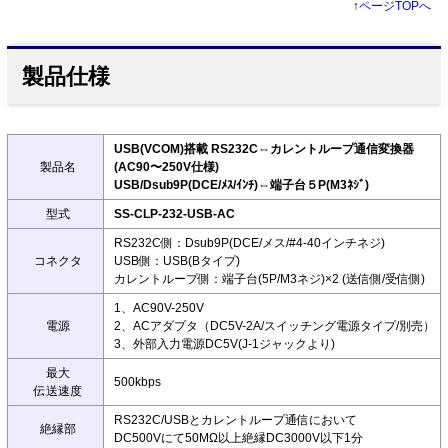
↑
ページTOPへ
製品仕様
USB(VCOM)搭載 RS232C⇔カレントループ通信変換器
製品名
(AC90〜250V仕様)
USB/Dsub9P(DCE/ﾒｽ/ｲﾝﾁ)⇔端子台５P(M3ﾈｼﾞ)
型式
SS-CLP-232-USB-AC
RS232C側：Dsub9P(DCE/メス/#4-40インチネジ)
コネクタ
USB側：USB(Bタイプ)
カレントループ側：端子台(5P/M3ネジ)×2 (送信側/受信側)
1、AC90V-250V
電源
2、ACアダプタ（DC5V-2A/スイッチング電源タイプ/別売）
3、外部入力電源DC5V(J-1ジャックより)
最大
500kbps
伝送速度
RS232C/USBとカレントループ通信において
絶縁部
DC500Vにて50MΩ以上絶縁DC3000V以下1分