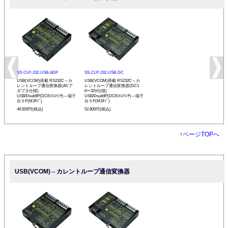
SS-CLP-232-USB-ADP
SS-CLP-232-USB-DC
USB(VCOM)搭載 RS232C⇔カ
USB(VCOM)搭載 RS232C⇔カ
レントループ通信変換器(ACア
レントループ通信変換器(DC1
ダプタ仕様)
0〜32V仕様)
USB/Dsub9P(DCE/ﾒｽ/ｲﾝﾁ)⇔端子
USB/Dsub9P(DCE/ﾒｽ/ｲﾝﾁ)⇔端子
台５P(M3ﾈｼﾞ)
台５P(M3ﾈｼﾞ)
49,500円(税込)
52,800円(税込)
↑
ページTOPへ
USB(VCOM)⇔カレントループ通信変換器