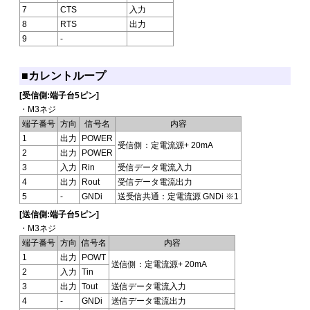
7
CTS
入力
8
RTS
出力
9
-
■カレントループ
[受信側:端子台5ピン]
・M3ネジ
端子番号
方向
信号名
内容
1
出力
POWER
受信側：定電流源+ 20mA
2
出力
POWER
3
入力
Rin
受信データ電流入力
4
出力
Rout
受信データ電流出力
5
-
GNDi
送受信共通：定電流源 GNDi ※1
[送信側:端子台5ピン]
・M3ネジ
端子番号
方向
信号名
内容
1
出力
POWT
送信側：定電流源+ 20mA
2
入力
Tin
3
出力
Tout
送信データ電流入力
4
-
GNDi
送信データ電流出力