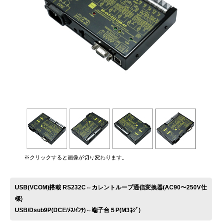
お問い合わせ
※クリックすると画像が切り変わります。
USB(VCOM)搭載 RS232C⇔カレントループ通信変換器(AC90〜250V仕
様)
USB/Dsub9P(DCE/ﾒｽ/ｲﾝﾁ)⇔端子台５P(M3ﾈｼﾞ)