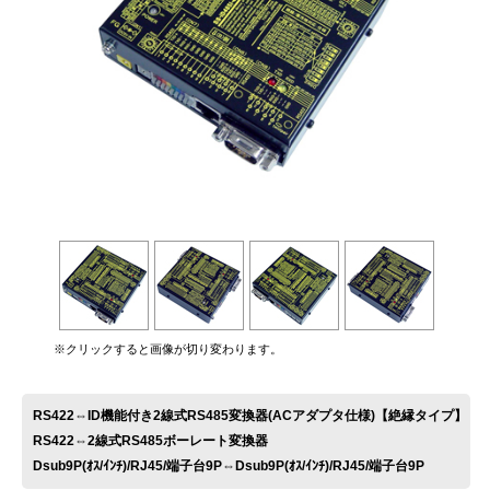
お問い合わせ
※クリックすると画像が切り変わります。
RS422⇔ID機能付き2線式RS485変換器(ACアダプタ仕様)【絶縁タイプ】
RS422⇔2線式RS485ボーレート変換器
Dsub9P(ｵｽ/ｲﾝﾁ)/RJ45/端子台9P⇔Dsub9P(ｵｽ/ｲﾝﾁ)/RJ45/端子台9P