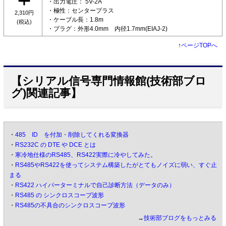
・出力電圧： 5V-2A
・極性：センタープラス
2,310円
・ケーブル長：1.8m
(税込)
・プラグ：外形4.0mm 内径1.7mm(EIAJ-2)
↑
ページTOPへ
【シリアル信号専門情報館(技術部ブロ
グ)関連記事】
・
485 ID を付加・削除してくれる変換器
・
RS232C の DTE や DCE とは
・
寒冷地仕様のRS485、RS422実際に冷やしてみた。
・
RS485やRS422を使ってシステム構築したがとてもノイズに弱い、すぐ止
まる
・
RS422 ハイパーターミナルで自己診断方法（データのみ）
・
RS485 の シンクロスコープ波形
・
RS485の不具合のシンクロスコープ波形
→
技術部ブログをもっとみる