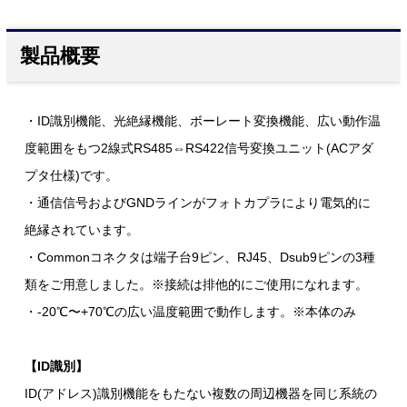
製品概要
・ID識別機能、光絶縁機能、ボーレート変換機能、広い動作温
度範囲をもつ2線式RS485⇔RS422信号変換ユニット(ACアダ
プタ仕様)です。
・通信信号およびGNDラインがフォトカプラにより電気的に
絶縁されています。
・Commonコネクタは端子台9ピン、RJ45、Dsub9ピンの3種
類をご用意しました。※接続は排他的にご使用になれます。
・-20℃〜+70℃の広い温度範囲で動作します。※本体のみ
【ID識別】
ID(アドレス)識別機能をもたない複数の周辺機器を同じ系統の