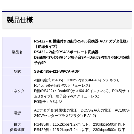
製品仕様
RS422⇔ID機能付き2線式RS485変換器(ACアダプタ仕様)
【絶縁タイプ】
製品名
RS422⇔2線式RS485ボーレート変換器
Dsub9P(ｵｽ/ｲﾝﾁ)/RJ45/端子台9P⇔Dsub9P(ｵｽ/ｲﾝﾁ)/RJ45/端
子台9P
型式
SS-iD485i-422-WPCA-ADP
A側(2線式RS485)：Dsub9P(オス/#4-40インチネジ)、
RJ45、端子台(9P/スクリューレス)
コネクタ
B側(RS422)：Dsub9P(オス/#4-40インチネジ)、RJ45(サコ
ムBタイプ)、端子台(9P/スクリューレス)
FG端子：M3ネジ
ACアダプタ(付属/出力電圧：DC5V-2A/入力電圧：AC100V-
電源
240V/センタープラス/プラグ：EIAJ-2)
最大
RS485側：115.2kbps/1.2km 以下、 230kbps/500m 以下
伝送速度
RS422側：115.2kbps/1.2km 以下、 230kbps/500m 以下