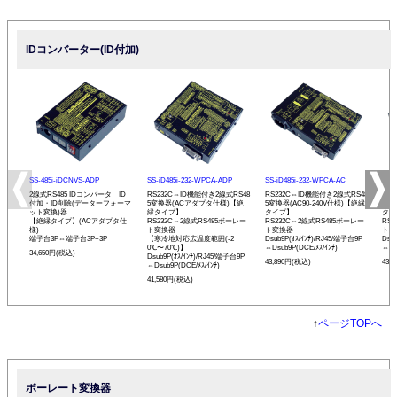
IDコンバーター(ID付加)
SS-485i-iDCNVS-ADP
SS-iD485i-232-WPCA-ADP
SS-iD485i-232-WPCA-AC
SS-
2線式RS485 IDコンバータ ID
RS232C⇔ID機能付き2線式RS48
RS232C⇔ID機能付き2線式RS48
RS
付加・ID削除(データーフォーマ
5変換器(ACアダプタ仕様)【絶
5変換器(AC90-240V仕様)【絶縁
5変
ット変換)器
縁タイプ】
タイプ】
タイ
【絶縁タイプ】(ACアダプタ仕
RS232C⇔2線式RS485ボーレー
RS232C⇔2線式RS485ボーレー
RS
様)
ト変換器
ト変換器
ト変
端子台3P⇔端子台3P+3P
【寒冷地対応広温度範囲(-2
Dsub9P(ｵｽ/ｲﾝﾁ)/RJ45/端子台9P
Dsu
0℃〜70℃)】
⇔Dsub9P(DCE/ﾒｽ/ｲﾝﾁ)
⇔Ds
34,650円(税込)
Dsub9P(ｵｽ/ｲﾝﾁ)/RJ45/端子台9P
43,890円(税込)
43,
⇔Dsub9P(DCE/ﾒｽ/ｲﾝﾁ)
41,580円(税込)
↑
ページTOPへ
ボーレート変換器