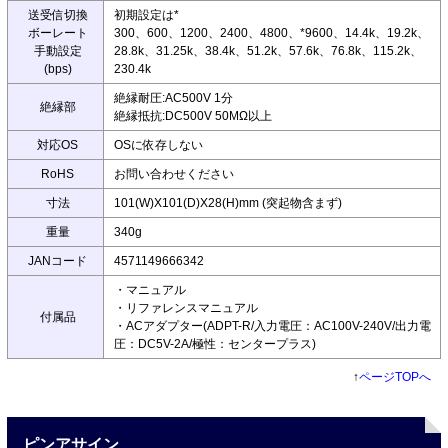
送受信切換
初期設定は*
ボーレート
300、600、1200、2400、4800、*9600、14.4k、19.2k、
手動設定
28.8k、31.25k、38.4k、51.2k、57.6k、76.8k、115.2k、
(bps)
230.4k
絶縁耐圧:AC500V 1分
絶縁部
絶縁抵抗:DC500V 50MΩ以上
対応OS
OSに依存しない
RoHS
お問い合わせください
寸法
101(W)X101(D)X28(H)mm (突起物含まず)
重量
340g
JANコード
4571149666342
・マニュアル
・リファレンスマニュアル
付属品
・ACアダプター(ADPT-R/入力電圧：AC100V-240V/出力電
圧：DC5V-2A/極性：センタープラス)
↑
ページTOPへ
ピンアサイン