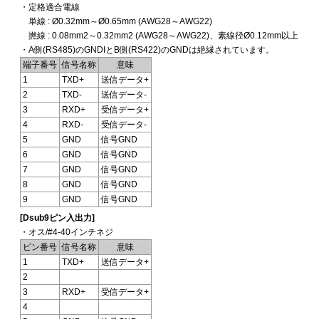
・定格適合電線
単線 : Ø0.32mm～Ø0.65mm (AWG28～AWG22)
撚線 : 0.08mm2～0.32mm2 (AWG28～AWG22)、素線径Ø0.12mm以上
・A側(RS485)のGNDIとB側(RS422)のGNDは絶縁されています。
端子番号
信号名称
意味
1
TXD+
送信データ+
2
TXD-
送信データ-
3
RXD+
受信データ+
4
RXD-
受信データ-
5
GND
信号GND
6
GND
信号GND
7
GND
信号GND
8
GND
信号GND
9
GND
信号GND
[Dsub9ピン入出力]
・オス/#4-40インチネジ
ピン番号
信号名称
意味
1
TXD+
送信データ+
2
3
RXD+
受信データ+
4