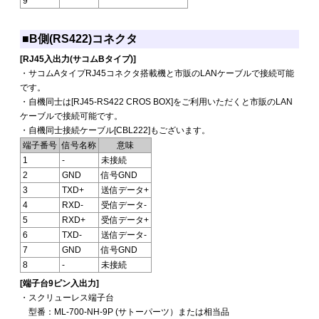
9
■B側(RS422)コネクタ
[RJ45入出力(サコムBタイプ)]
・サコムAタイプRJ45コネクタ搭載機と市販のLANケーブルで接続可能
です。
・自機同士は[RJ45-RS422 CROS BOX]をご利用いただくと市販のLAN
ケーブルで接続可能です。
・自機同士接続ケーブル[CBL222]もございます。
端子番号
信号名称
意味
1
-
未接続
2
GND
信号GND
3
TXD+
送信データ+
4
RXD-
受信データ-
5
RXD+
受信データ+
6
TXD-
送信データ-
7
GND
信号GND
8
-
未接続
[端子台9ピン入出力]
・スクリューレス端子台
型番：ML-700-NH-9P (サトーパーツ）または相当品