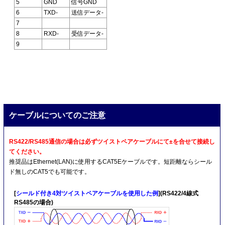
5
GND
信号GND
6
TXD-
送信データ-
7
8
RXD-
受信データ-
9
ケーブルについてのご注意
RS422/RS485通信の場合は必ずツイストペアケーブルにて±を合せて接続し
てください。
推奨品はEthernet(LAN)に使用するCAT5Eケーブルです。短距離ならシール
ド無しのCAT5でも可能です。
[
シールド付き4対ツイストペアケーブルを使用した例
](RS422/4線式
RS485の場合)