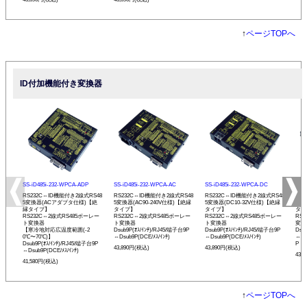
↑
ページTOPへ
ID付加機能付き変換器
SS-iD485i-232-WPCA-ADP
SS-iD485i-232-WPCA-AC
SS-iD485i-232-WPCA-DC
SS-
RS232C⇔ID機能付き2線式RS48
RS232C⇔ID機能付き2線式RS48
RS232C⇔ID機能付き2線式RS48
RS
5変換器(ACアダプタ仕様)【絶
5変換器(AC90-240V仕様)【絶縁
5変換器(DC10-32V仕様)【絶縁
変換
縁タイプ】
タイプ】
タイプ】
タイ
RS232C⇔2線式RS485ボーレー
RS232C⇔2線式RS485ボーレー
RS232C⇔2線式RS485ボーレー
RS
ト変換器
ト変換器
ト変換器
変換
【寒冷地対応広温度範囲(-2
Dsub9P(ｵｽ/ｲﾝﾁ)/RJ45/端子台9P
Dsub9P(ｵｽ/ｲﾝﾁ)/RJ45/端子台9P
Dsu
0℃〜70℃)】
⇔Dsub9P(DCE/ﾒｽ/ｲﾝﾁ)
⇔Dsub9P(DCE/ﾒｽ/ｲﾝﾁ)
⇔Ds
Dsub9P(ｵｽ/ｲﾝﾁ)/RJ45/端子台9P
P
43,890円(税込)
43,890円(税込)
⇔Dsub9P(DCE/ﾒｽ/ｲﾝﾁ)
43,
41,580円(税込)
↑
ページTOPへ