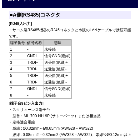
■A側(RS485)コネクタ
[RJ45入出力]
・サコム製RS485機器のRJ45コネクタと市販のLANケーブルで接続可能
です。
端子番号
信号名称
意味
1
-
未接続
2
GNDI
信号GND(絶縁)
3
TRDI+
送受信(絶縁)+
4
TRDI-
送受信(絶縁)-
5
TRDI+
送受信(絶縁)+
6
TRDI-
送受信(絶縁)-
7
GNDI
信号GND(絶縁)
8
-
未接続
[端子台9ピン入出力]
・スクリューレス端子台
型番：ML-700-NH-9P (サトーパーツ）または相当品
・定格適合電線
単線 : Ø0.32mm～Ø0.65mm (AWG28～AWG22)
撚線 : 0.08mm2～0.32mm2 (AWG28～AWG22)、素線径Ø0.12mm以上