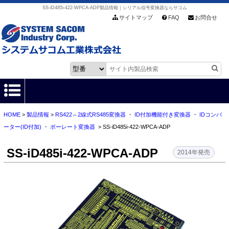
SS-iD485i-422-WPCA-ADP製品情報｜シリアル信号変換器ならサコム
サイトマップ
FAQ
お問合せ
HOME
>
製品情報
>
RS422⇔2線式RS485変換器
・
ID付加機能付き変換器
・
IDコンバ
HOME
ーター(ID付加)
・
ボーレート変換器
> SS-iD485i-422-WPCA-ADP
製品情報
SS-iD485i-422-WPCA-ADP
2014年発売
各種ダウンロード
お客様サポート
会社情報