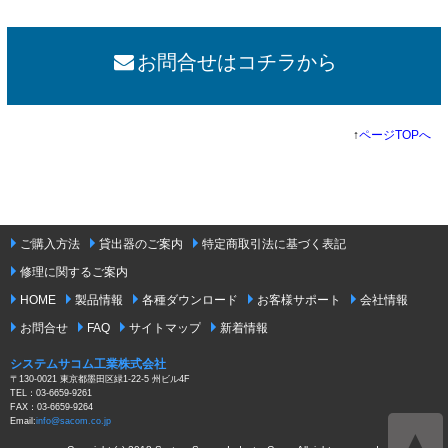
お問合せはコチラから
↑
ページTOPへ
ご購入方法
貸出器のご案内
特定商取引法に基づく表記
修理に関するご案内
HOME
製品情報
各種ダウンロード
お客様サポート
会社情報
お問合せ
FAQ
サイトマップ
新着情報
システムサコム工業株式会社
〒130-0021 東京都墨田区緑1-22-5 州ビル4F
TEL：03-6659-9261
FAX：03-6659-9264
Email:
info@sacom.co.jp
▲