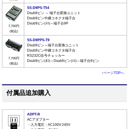
SS-D9PS-T54
Dsub9ピン ⇔ 端子台変換ユニット
Dsub9ピン中継コネクタ端子台
Dsub9ピン(ﾒｽ)⇔端子台9P
7,700円
(税込)
SS-D9PPS-T9
Dsub9ピン⇔端子台変換ユニット
Dsub9ピン中継コネクタ端子台
RS232C信号チェッカー
7,700円
Dsub9ピン(ｵｽ)⇔Dsub9ピン(ﾒｽ)⇔端子台9ピン
(税込)
↑
ページTOPへ
付属品追加購入
ADPT-R
ACアダプター
・入力電圧：AC100V-240V