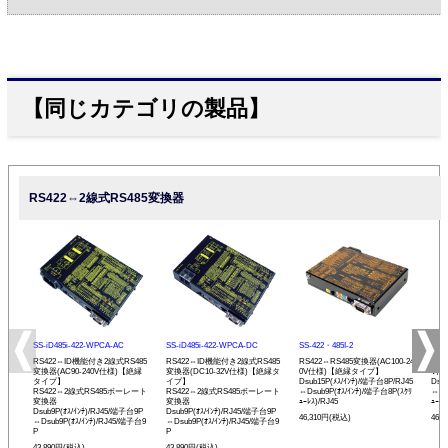
【同じカテゴリの製品】
RS422⇔2線式RS485変換器
SS-iD485i-422-WPCA-AC
SS-iD485i-422-WPCA-DC
SS-422・485I-2
SS-
RS422⇔ID機能付き2線式RS485
RS422⇔ID機能付き2線式RS485
RS422⇔RS485変換器(AC100-24
RS4
変換器(AC90-240V仕様)【絶縁
変換器(DC10-32V仕様)【絶縁タ
0V仕様)【絶縁タイプ】
V仕
タイプ】
イプ】
Dsub15P(ﾒｽ/ｲﾝﾁ)/端子台8P/RJ45
Dsu
RS422⇔2線式RS485ボーレート
RS422⇔2線式RS485ボーレート
⇔Dsub9P(ｵｽ/ｲﾝﾁ)/端子台8P(ｽｸﾘ
⇔Ds
変換器
変換器
ｭｰﾚｽ)/RJ45
ｭｰﾚｽ
Dsub9P(ｵｽ/ｲﾝﾁ)/RJ45/端子台9P
Dsub9P(ｵｽ/ｲﾝﾁ)/RJ45/端子台9P
46,310円(税込)
46,
⇔Dsub9P(ｵｽ/ｲﾝﾁ)/RJ45/端子台9
⇔Dsub9P(ｵｽ/ｲﾝﾁ)/RJ45/端子台9
P
P
43,890円(税込)
43,890円(税込)