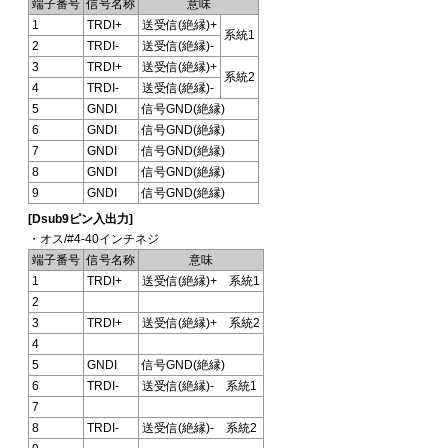
端子番号
信号名称
意味
1
TRDI+
送受信(絶縁)+
系統1
2
TRDI-
送受信(絶縁)-
3
TRDI+
送受信(絶縁)+
系統2
4
TRDI-
送受信(絶縁)-
5
GNDI
信号GND(絶縁)
6
GNDI
信号GND(絶縁)
7
GNDI
信号GND(絶縁)
8
GNDI
信号GND(絶縁)
9
GNDI
信号GND(絶縁)
[Dsub9ピン入出力]
・オス/#4-40インチネジ
端子番号
信号名称
意味
1
TRDI+
送受信(絶縁)+ 系統1
2
3
TRDI+
送受信(絶縁)+ 系統2
4
5
GNDI
信号GND(絶縁)
6
TRDI-
送受信(絶縁)- 系統1
7
8
TRDI-
送受信(絶縁)- 系統2