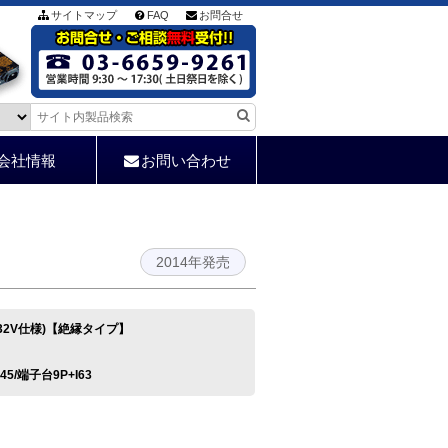
サイトマップ
FAQ
お問合せ
会社情報
お問い合わせ
2014年発売
-32V仕様)【絶縁タイプ】
RJ45/端子台9P+I63