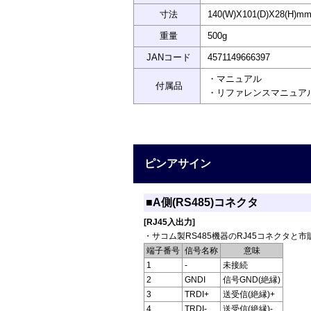
寸法
140(W)X101(D)X28(H
重量
500g
JANコード
4571149666397
・マニュアル
付属品
・リファレンスマニュア
ピンアサイン
■A側(RS485)コネクタ
[RJ45入出力]
・サコム製RS485機器のRJ45コネクタと
端子番号
信号名称
意味
1
-
未接続
2
GNDI
信号GND(絶縁)
3
TRDI+
送受信(絶縁)+
4
TRDI-
送受信(絶縁)-