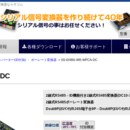
信号変換器ならサコム
情報
各種ダウンロード
お客様サポート
ンバーター(ID付加)
・
ボーレート変換器
> SS-iD485i-485-WPCA-DC
-DC
2線式RS485⇔ID機能付き2線式RS485変換器(DC10
2線式RS485ボーレート変換器
Dsub9P(ｵｽ/ｲﾝﾁ)/RJ45/端子台9P⇔Dsub9P(ｵｽ/ｲﾝﾁ)/