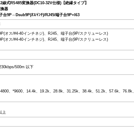
2線式RS485変換器(DC10-32V仕様)【絶縁タイプ】
変換器
/端子台9P⇔Dsub9P(ｵｽ/ｲﾝﾁ)/RJ45/端子台9P+I63
C
b9P(オス/#4-40インチネジ)、RJ45、端子台(9P/スクリューレス)
b9P(オス/#4-40インチネジ)、RJ45、端子台(9P/スクリューレス)
 230kbps/500m 以下
800、*9600、14.4k、19.2k、28.8k、31.25k、38.4k、51.2k、57.6k、76.8k、
Ω以上