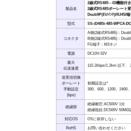
2線式RS485⇔ID機能付き
製品名
2線式RS485ボーレート
Dsub9P(ｵｽ/ｲﾝﾁ)/RJ45
型式
SS-iD485i-485-WPCA-D
A側(2線式RS485)：Dsu
コネクタ
B側(2線式RS485)：Dsu
FG端子：M3ネジ
電源
DC10V-32V
最大
115.2kbps/1.2km 以下、
伝送速度
送受信切換
ボーレート
初期設定は*
手動設定
300、600、1200、2400、4
(bps)
絶縁耐圧:AC500V 1分
絶縁部
絶縁抵抗:DC500V 50M
対応OS
OSに依存しない
RoHS
お問い合わせください