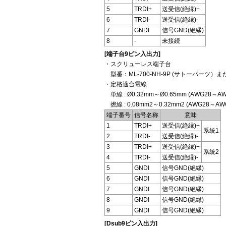
5
TRDI+
送受信(絶縁)+
6
TRDI-
送受信(絶縁)-
7
GNDI
信号GND(絶縁)
8
-
未接続
[端子台9ピン入出力]
・スクリューレス端子台
型番：ML-700-NH-9P (サトーパーツ）
・定格適合電線
単線 : Ø0.32mm～Ø0.65mm (AWG28～AW
撚線 : 0.08mm2～0.32mm2 (AWG28～
端子番号
信号名称
意味
1
TRDI+
送受信(絶縁)+
系統1
2
TRDI-
送受信(絶縁)-
3
TRDI+
送受信(絶縁)+
系統2
4
TRDI-
送受信(絶縁)-
5
GNDI
信号GND(絶縁)
6
GNDI
信号GND(絶縁)
7
GNDI
信号GND(絶縁)
8
GNDI
信号GND(絶縁)
9
GNDI
信号GND(絶縁)
[Dsub9ピン入出力]