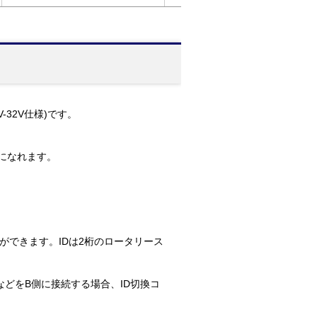
32V仕様)です。
用になれます。
ができます。IDは2桁のロータリース
どをB側に接続する場合、ID切換コ