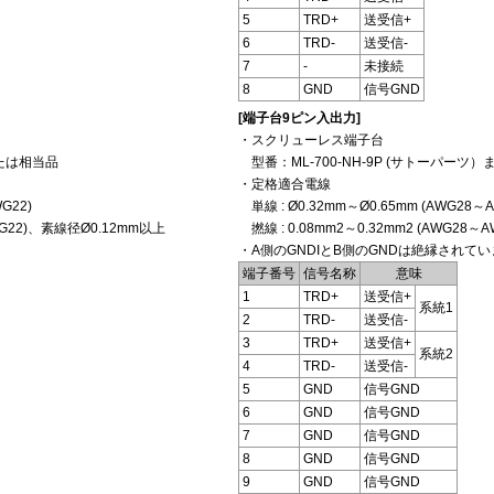
5
TRD+
送受信+
6
TRD-
送受信-
7
-
未接続
8
GND
信号GND
[端子台9ピン入出力]
・スクリューレス端子台
または相当品
型番：ML-700-NH-9P (サトーパーツ
・定格適合電線
G22)
単線 : Ø0.32mm～Ø0.65mm (AWG28～A
AWG22)、素線径Ø0.12mm以上
撚線 : 0.08mm2～0.32mm2 (AWG28
・A側のGNDIとB側のGNDは絶縁されて
端子番号
信号名称
意味
1
TRD+
送受信+
系統1
2
TRD-
送受信-
3
TRD+
送受信+
系統2
4
TRD-
送受信-
5
GND
信号GND
6
GND
信号GND
7
GND
信号GND
8
GND
信号GND
9
GND
信号GND