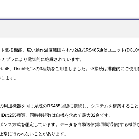
変換機能、広い動作温度範囲をもつ2線式RS485通信ユニット(DC10V-
トカプラにより電気的に絶縁されています。
、RJ45、Dsub9ピンの3種類をご用意しました。※接続は排他的にご使
作します。
数の周辺機器を同じ系統のRS485回線に接続し、システムを構築すること
Dは255種類、同時接続数は自機を含めて最大32台です。
ポンス方式を想定しています。データを自動送信(非同期通信)する機器な
が正常に行われないことがあります。