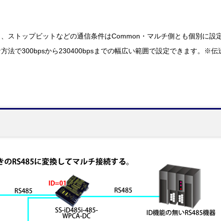
、ストップビットなどの通信条件はCommon・マルチ側とも個別に設
法で300bpsから230400bpsまでの幅広い範囲で設定できます。