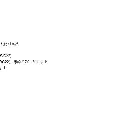
）または相当品
WG22)
～AWG22)、素線径Ø0.12mm以上
います。