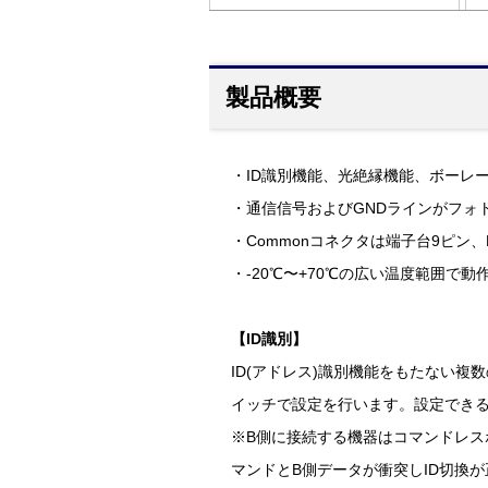
製品概要
・ID識別機能、光絶縁機能、ボーレート
・通信信号およびGNDラインがフォ
・Commonコネクタは端子台9ピン
・-20℃〜+70℃の広い温度範囲で動
【ID識別】
ID(アドレス)識別機能をもたない複
イッチで設定を行います。設定できるI
※B側に接続する機器はコマンドレス
マンドとB側データが衝突しID切換