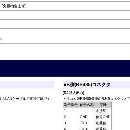
)mm (突起物含まず)
ル
■B側(RS485)コネクタ
[RJ45入出力]
市販のLANケーブルで接続可能です。
・サコム製RS485機器のRJ45コネクタ
端子番号
信号名称
意味
1
-
未接続
2
GND
信号GND
3
TRD+
送受信+
4
TRD-
送受信-