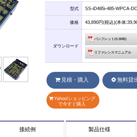
SS-iD485i-485-WPCA-D
型式
43,890円(税込)(本体:39
価格
パンフレット(0.3MB)
ダウンロード
リファレンスマニュアル
見積・購入
無料貸
Yahoo!ショッピング
で今すぐ購入
接続例
製品仕様