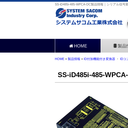
SS-iD485i-485-WPCA-DC製品情報｜シリアル
HOME
製品
HOME
>
製品情報
>
ID付加機能付き変換器
・
IDコ
SS-iD485i-485-WPCA