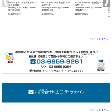
RS232Cボーレート変換器(ACア
RS232Cボーレート変換器(AC90
RS232Cボーレート変換器(DC10
リモ
ダプタ仕様)
-240V仕様)
-32V仕様)
ボー
Dsub9P(DCE/ﾒｽ/ｲﾝﾁ)⇔Dsub9P
Dsub9P(DCE/ﾒｽ/ｲﾝﾁ)⇔Dsub9P
Dsub9P(DCE/ﾒｽ/ｲﾝﾁ)⇔Dsub9P
仕様
(DTE/ｵｽ/ｲﾝﾁ)
(DTE/ｵｽ/ｲﾝﾁ)
(DTE/ｵｽ/ｲﾝﾁ)
Dsu
(DTE
37,950円(税込)
41,580円(税込)
41,580円(税込)
41,
↑
ページTOPへ
お問合せはコチラから
↑
ページTOPへ