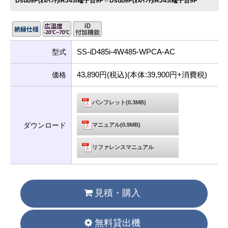
Dsub9P(ｵｽ/ｲﾝﾁ)/RJ45/端子台9P⇔Dsub9P(ｵｽ/ｲﾝﾁ)/RJ45/端子台9P
SS-iD485i-4W485-WPCA-AC
型式
43,890円(税込)(本体:39,900円+消費税)
価格
パンフレット(0.3MB)
ダウンロード
マニュアル(0.9MB)
リファレンスマニュアル
見積・購入
無料貸出機