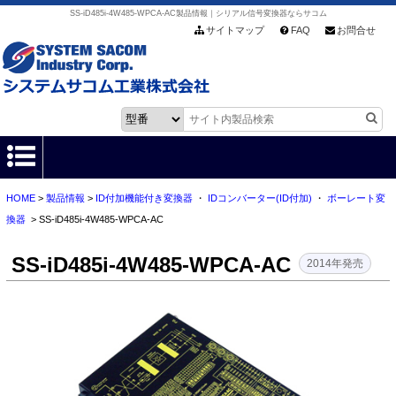
SS-iD485i-4W485-WPCA-AC製品情報｜シリアル信号変換器ならサコム
サイトマップ
FAQ
お問合せ
HOME
>
製品情報
>
ID付加機能付き変換器
・
IDコンバーター(ID付加)
・
ボーレート変
HOME
換器
> SS-iD485i-4W485-WPCA-AC
製品情報
SS-iD485i-4W485-WPCA-AC
2014年発売
各種ダウンロード
お客様サポート
会社情報