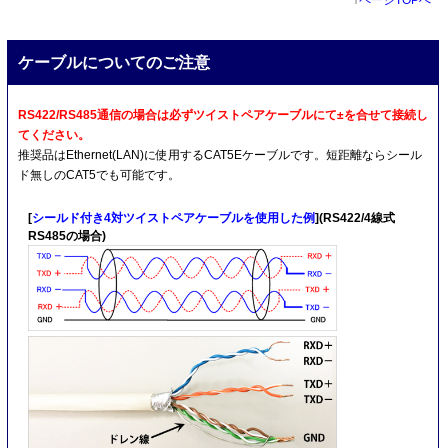
↑
ページTOPへ
ケーブルについてのご注意
RS422/RS485通信の場合は必ずツイストペアケーブルにて±を合せて接続し
てください。
推奨品はEthernet(LAN)に使用するCAT5Eケーブルです。短距離ならシール
ド無しのCAT5でも可能です。
[
シールド付き4対ツイストペアケーブルを使用した例
](RS422/4線式
RS485の場合)