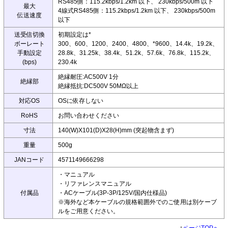
RS485側：115.2kbps/1.2km 以下、 230kbps/500m 以下
最大
4線式RS485側：115.2kbps/1.2km 以下、 230kbps/500m
伝送速度
以下
送受信切換
初期設定は*
ボーレート
300、600、1200、2400、4800、*9600、14.4k、19.2k、
手動設定
28.8k、31.25k、38.4k、51.2k、57.6k、76.8k、115.2k、
(bps)
230.4k
絶縁耐圧:AC500V 1分
絶縁部
絶縁抵抗:DC500V 50MΩ以上
対応OS
OSに依存しない
RoHS
お問い合わせください
寸法
140(W)X101(D)X28(H)mm (突起物含まず)
重量
500g
JANコード
4571149666298
・マニュアル
・リファレンスマニュアル
付属品
・ACケーブル(3P-3P/125V/国内仕様品)
※海外など本ケーブルの規格範囲外でのご使用は別ケーブ
ルをご用意ください。