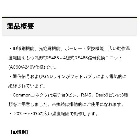
製品概要
・ID識別機能、光絶縁機能、ボーレート変換機能、広い動作温
度範囲をもつ2線式RS485⇔4線式RS485信号変換ユニット
(AC90V-240V仕様)です。
・通信信号およびGNDラインがフォトカプラにより電気的に
絶縁されています。
・Commonコネクタは端子台9ピン、RJ45、Dsub9ピンの3種
類をご用意しました。※接続は排他的にご使用になれます。
・-20℃〜+70℃の広い温度範囲で動作します。
【ID識別】