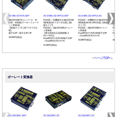
SS-485i-iDCNVS-ADP
SS-iD485i-232-WPCA-ADP
SS-iD485i-232-WPCA-AC
SS-
2線式RS485 IDコンバータ ID
RS232C⇔ID機能付き2線式RS48
RS232C⇔ID機能付き2線式RS48
RS
付加・ID削除(データーフォーマ
5変換器(ACアダプタ仕様)【絶
5変換器(AC90-240V仕様)【絶縁
5変
ット変換)器
縁タイプ】
タイプ】
タイ
【絶縁タイプ】(ACアダプタ仕
RS232C⇔2線式RS485ボーレー
RS232C⇔2線式RS485ボーレー
RS
様)
ト変換器
ト変換器
ト変
端子台3P⇔端子台3P+3P
【寒冷地対応広温度範囲(-2
Dsub9P(ｵｽ/ｲﾝﾁ)/RJ45/端子台9P
Dsu
0℃〜70℃)】
⇔Dsub9P(DCE/ﾒｽ/ｲﾝﾁ)
⇔Ds
34,650円(税込)
Dsub9P(ｵｽ/ｲﾝﾁ)/RJ45/端子台9P
43,890円(税込)
43,
⇔Dsub9P(DCE/ﾒｽ/ｲﾝﾁ)
41,580円(税込)
↑
ページTOPへ
ボーレート変換器
SS-232CBRC-ADP
SS-232CBRC-AC
SS-232CBRC-DC
SS-