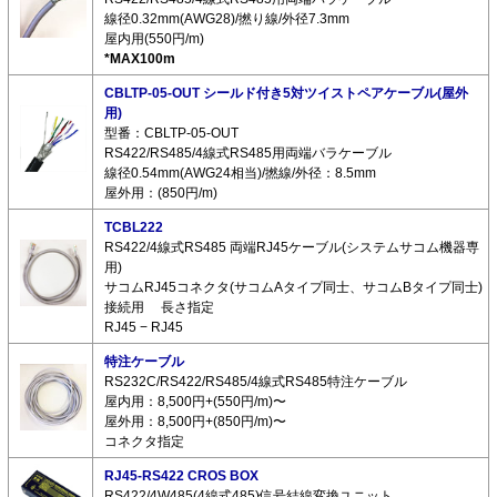
線径0.32mm(AWG28)/撚り線/外径7.3mm
屋内用(550円/m)
*MAX100m
CBLTP-05-OUT シールド付き5対ツイストペアケーブル(屋外
用)
型番：CBLTP-05-OUT
RS422/RS485/4線式RS485用両端バラケーブル
線径0.54mm(AWG24相当)/撚線/外径：8.5mm
屋外用：(850円/m)
TCBL222
RS422/4線式RS485 両端RJ45ケーブル(システムサコム機器専
用)
サコムRJ45コネクタ(サコムAタイプ同士、サコムBタイプ同士)
接続用 長さ指定
RJ45 − RJ45
特注ケーブル
RS232C/RS422/RS485/4線式RS485特注ケーブル
屋内用：8,500円+(550円/m)〜
屋外用：8,500円+(850円/m)〜
コネクタ指定
RJ45-RS422 CROS BOX
RS422/4W485(4線式485)信号結線変換ユニット