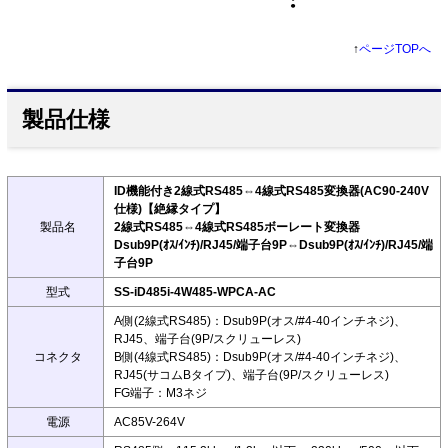
↑
ページTOPへ
製品仕様
ID機能付き2線式RS485⇔4線式RS485変換器(AC90-240V
仕様)【絶縁タイプ】
製品名
2線式RS485⇔4線式RS485ボーレート変換器
Dsub9P(ｵｽ/ｲﾝﾁ)/RJ45/端子台9P⇔Dsub9P(ｵｽ/ｲﾝﾁ)/RJ45/端
子台9P
型式
SS-iD485i-4W485-WPCA-AC
A側(2線式RS485)：Dsub9P(オス/#4-40インチネジ)、
RJ45、端子台(9P/スクリューレス)
コネクタ
B側(4線式RS485)：Dsub9P(オス/#4-40インチネジ)、
RJ45(サコムBタイプ)、端子台(9P/スクリューレス)
FG端子：M3ネジ
電源
AC85V-264V