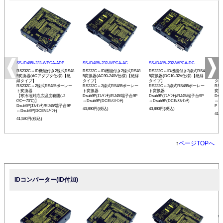
SS-iD485i-232-WPCA-ADP
SS-iD485i-232-WPCA-AC
SS-iD485i-232-WPCA-DC
SS-
RS232C⇔ID機能付き2線式RS48
RS232C⇔ID機能付き2線式RS48
RS232C⇔ID機能付き2線式RS48
RS
5変換器(ACアダプタ仕様)【絶
5変換器(AC90-240V仕様)【絶縁
5変換器(DC10-32V仕様)【絶縁
変換
縁タイプ】
タイプ】
タイプ】
タイ
RS232C⇔2線式RS485ボーレー
RS232C⇔2線式RS485ボーレー
RS232C⇔2線式RS485ボーレー
RS
ト変換器
ト変換器
ト変換器
変換
【寒冷地対応広温度範囲(-2
Dsub9P(ｵｽ/ｲﾝﾁ)/RJ45/端子台9P
Dsub9P(ｵｽ/ｲﾝﾁ)/RJ45/端子台9P
Dsu
0℃〜70℃)】
⇔Dsub9P(DCE/ﾒｽ/ｲﾝﾁ)
⇔Dsub9P(DCE/ﾒｽ/ｲﾝﾁ)
⇔Ds
Dsub9P(ｵｽ/ｲﾝﾁ)/RJ45/端子台9P
P
43,890円(税込)
43,890円(税込)
⇔Dsub9P(DCE/ﾒｽ/ｲﾝﾁ)
41,
41,580円(税込)
↑
ページTOPへ
IDコンバーター(ID付加)