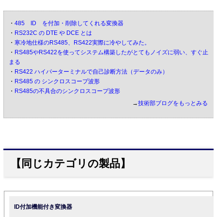
・
485 ID を付加・削除してくれる変換器
・
RS232C の DTE や DCE とは
・
寒冷地仕様のRS485、RS422実際に冷やしてみた。
・
RS485やRS422を使ってシステム構築したがとてもノイズに弱い、すぐ止
まる
・
RS422 ハイパーターミナルで自己診断方法（データのみ）
・
RS485 の シンクロスコープ波形
・
RS485の不具合のシンクロスコープ波形
→
技術部ブログをもっとみる
【同じカテゴリの製品】
ID付加機能付き変換器