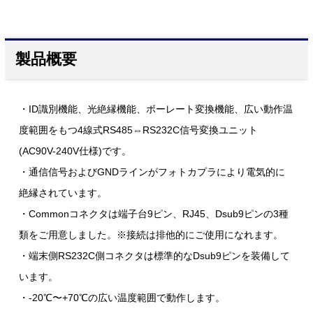
製品概要
・ID識別機能、光絶縁機能、ボーレート変換機能、広い動作温
度範囲をもつ4線式RS485⇔RS232C信号変換ユニット
(AC90V-240V仕様)です。
・通信信号およびGNDラインがフォトカプラにより電気的に
絶縁されています。
・Commonコネクタは端子台9ピン、RJ45、Dsub9ピンの3種
類をご用意しました。※接続は排他的にご使用になれます。
・端末側RS232C側コネクタは標準的なDsub9ピンを装備して
います。
・-20℃〜+70℃の広い温度範囲で動作します。