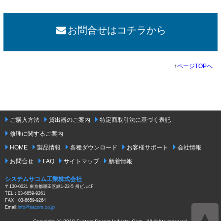
お問合せはコチラから
↑
ページTOPへ
ご購入方法
貸出器のご案内
特定商取引法に基づく表記
修理に関するご案内
HOME
製品情報
各種ダウンロード
お客様サポート
会社情報
お問合せ
FAQ
サイトマップ
新着情報
システムサコム工業株式会社
〒130-0021 東京都墨田区緑1-22-5 州ビル4F
TEL：03-6659-9261
FAX：03-6659-9264
Email:
info@sacom.co.jp
▲