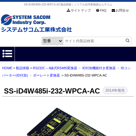
SS-iD4W485i-232-WPCA-AC製品情報｜シリアル信号変換器ならサコム
サイトマップ
FAQ
お問合せ
HOME
>
製品情報
>
RS232C⇔4線式RS485変換器
・
ID付加機能付き変換器
・
IDコン
HOME
バーター(ID付加)
・
ボーレート変換器
> SS-iD4W485i-232-WPCA-AC
製品情報
SS-iD4W485i-232-WPCA-AC
2014年発売
各種ダウンロード
お客様サポート
会社情報