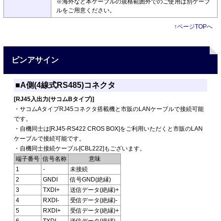
※海外など本ケーブルの規格範囲外でのご使用は別ケーブ
ルをご用意ください。
↑
ページTOPへ
ピンアサイン
■A側(4線式RS485)コネクタ
[RJ45入出力(サコムBタイプ)]
・サコムAタイプRJ45コネクタ搭載機と市販のLANケーブルで接続可能
です。
・自機同士は[RJ45-RS422 CROS BOX]をご利用いただくと市販のLAN
ケーブルで接続可能です。
・自機同士接続ケーブル[CBL222]もございます。
端子番号
信号名称
意味
1
-
未接続
2
GNDI
信号GND(絶縁)
3
TXDI+
送信データ(絶縁)+
4
RXDI-
受信データ(絶縁)-
5
RXDI+
受信データ(絶縁)+