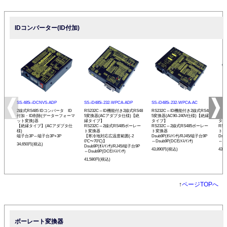
IDコンバーター(ID付加)
SS-485i-iDCNVS-ADP
SS-iD485i-232-WPCA-ADP
SS-iD485i-232-WPCA-AC
SS-
2線式RS485 IDコンバータ ID
RS232C⇔ID機能付き2線式RS48
RS232C⇔ID機能付き2線式RS48
RS
付加・ID削除(データーフォーマ
5変換器(ACアダプタ仕様)【絶
5変換器(AC90-240V仕様)【絶縁
5変
ット変換)器
縁タイプ】
タイプ】
タイ
【絶縁タイプ】(ACアダプタ仕
RS232C⇔2線式RS485ボーレー
RS232C⇔2線式RS485ボーレー
RS
様)
ト変換器
ト変換器
ト変
端子台3P⇔端子台3P+3P
【寒冷地対応広温度範囲(-2
Dsub9P(ｵｽ/ｲﾝﾁ)/RJ45/端子台9P
Dsu
0℃〜70℃)】
⇔Dsub9P(DCE/ﾒｽ/ｲﾝﾁ)
⇔Ds
34,650円(税込)
Dsub9P(ｵｽ/ｲﾝﾁ)/RJ45/端子台9P
43,890円(税込)
43,
⇔Dsub9P(DCE/ﾒｽ/ｲﾝﾁ)
41,580円(税込)
↑
ページTOPへ
ボーレート変換器