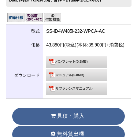
Dsub9P(ｵｽ/ｲﾝﾁ)/RJ45/端子台9P⇔Dsub9P(DCE/ﾒｽ/ｲﾝﾁ)
SS-iD4W485i-232-WPCA-AC
型式
43,890円(税込)(本体:39,900円+消費税)
価格
パンフレット(0.3MB)
ダウンロード
マニュアル(0.8MB)
リファレンスマニュアル
見積・購入
無料貸出機