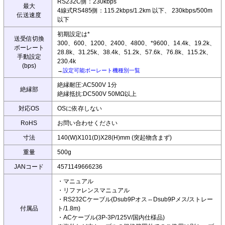
RS232C側：230kbps
最大
4線式RS485側：115.2kbps/1.2km 以下、 230kbps/500m
伝送速度
以下
初期設定は*
送受信切換
300、600、1200、2400、4800、*9600、14.4k、19.2k、
ボーレート
28.8k、31.25k、38.4k、51.2k、57.6k、76.8k、115.2k、
手動設定
230.4k
(bps)
→
設定可能ボーレート機種別一覧
絶縁耐圧:AC500V 1分
絶縁部
絶縁抵抗:DC500V 50MΩ以上
対応OS
OSに依存しない
RoHS
お問い合わせください
寸法
140(W)X101(D)X28(H)mm (突起物含まず)
重量
500g
JANコード
4571149666236
・マニュアル
・リファレンスマニュアル
・RS232Cケーブル(Dsub9Pオス⇔Dsub9Pメス/ストレー
付属品
ト/1.8m)
・ACケーブル(3P-3P/125V/国内仕様品)