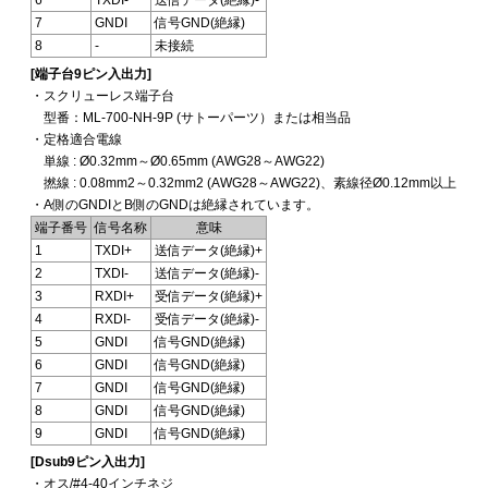
6
TXDI-
送信データ(絶縁)-
7
GNDI
信号GND(絶縁)
8
-
未接続
[端子台9ピン入出力]
・スクリューレス端子台
型番：ML-700-NH-9P (サトーパーツ）または相当品
・定格適合電線
単線 : Ø0.32mm～Ø0.65mm (AWG28～AWG22)
撚線 : 0.08mm2～0.32mm2 (AWG28～AWG22)、素線径Ø0.12mm以上
・A側のGNDIとB側のGNDは絶縁されています。
端子番号
信号名称
意味
1
TXDI+
送信データ(絶縁)+
2
TXDI-
送信データ(絶縁)-
3
RXDI+
受信データ(絶縁)+
4
RXDI-
受信データ(絶縁)-
5
GNDI
信号GND(絶縁)
6
GNDI
信号GND(絶縁)
7
GNDI
信号GND(絶縁)
8
GNDI
信号GND(絶縁)
9
GNDI
信号GND(絶縁)
[Dsub9ピン入出力]
・オス/#4-40インチネジ