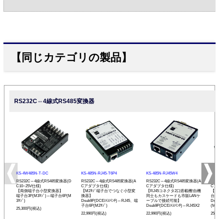
【同じカテゴリの製品】
RS232C⇔4線式RS485変換器
KS-4W485N-T-DC
KS-485N-RJ45-T6P4
KS-485N-RJ45W4
KS-
RS232C⇔4線式RS485変換器(D
RS232C⇔4線式RS485変換器(A
RS232C⇔4線式RS485変換器(A
RS
C10~25V仕様)
Cアダプタ仕様)
Cアダプタ仕様)
Cア
【両側端子台小型変換器】
【M2ﾈｼﾞ端子台でつなぐ小型変
【RJ45コネクタ2口搭載機!自機
【現
端子台3P(M3ﾈｼﾞ)⇔端子台6P(M
換器】
同士もカスケードも市販LANケ
台小
3ﾈｼﾞ)
Dsub9P(DCE/ﾒｽ/ｲﾝﾁ)⇔RJ45、端
ーブルで接続可能】
Dsu
子台6P(M2ﾈｼﾞ)
Dsub9P(DCE/ﾒｽ/ｲﾝﾁ)⇔RJ45X2
(M3ﾈ
25,300円(税込)
22,990円(税込)
22,990円(税込)
25,