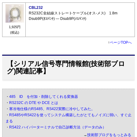
CBL232
RS232C全結線ストレートケーブル(オス-メス) 1.8m
Dsub9P(ｵｽ/ｲﾝﾁ) ― Dsub9P(ﾒｽ/ｲﾝﾁ)
1,925円
(税込)
↑
ページTOPへ
【シリアル信号専門情報館(技術部ブロ
グ)関連記事】
・
485 ID を付加・削除してくれる変換器
・
RS232C の DTE や DCE とは
・
寒冷地仕様のRS485、RS422実際に冷やしてみた。
・
RS485やRS422を使ってシステム構築したがとてもノイズに弱い、すぐ止
まる
・
RS422 ハイパーターミナルで自己診断方法（データのみ）
→
技術部ブログをもっとみる