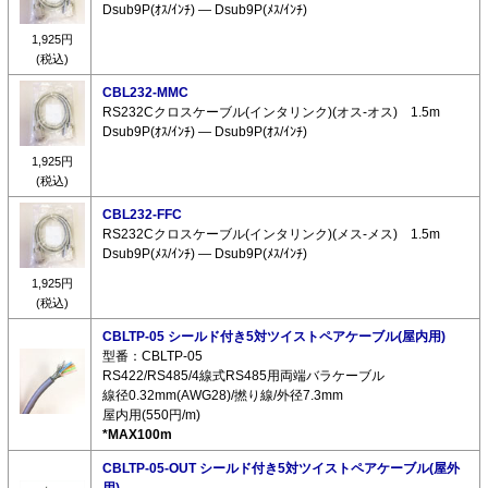
Dsub9P(ｵｽ/ｲﾝﾁ) ― Dsub9P(ﾒｽ/ｲﾝﾁ)
1,925円
(税込)
CBL232-MMC
RS232Cクロスケーブル(インタリンク)(オス-オス) 1.5m
Dsub9P(ｵｽ/ｲﾝﾁ) ― Dsub9P(ｵｽ/ｲﾝﾁ)
1,925円
(税込)
CBL232-FFC
RS232Cクロスケーブル(インタリンク)(メス-メス) 1.5m
Dsub9P(ﾒｽ/ｲﾝﾁ) ― Dsub9P(ﾒｽ/ｲﾝﾁ)
1,925円
(税込)
CBLTP-05 シールド付き5対ツイストペアケーブル(屋内用)
型番：CBLTP-05
RS422/RS485/4線式RS485用両端バラケーブル
線径0.32mm(AWG28)/撚り線/外径7.3mm
屋内用(550円/m)
*MAX100m
CBLTP-05-OUT シールド付き5対ツイストペアケーブル(屋外
用)