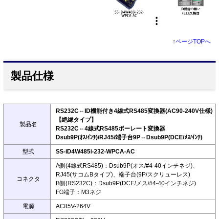
↑
ページTOPへ
製品仕様
RS232C⇔ID機能付き4線式RS485変換器(AC90-240V仕様)
【絶縁タイプ】
製品名
RS232C⇔4線式RS485ボーレート変換器
Dsub9P(ｵｽ/ｲﾝﾁ)/RJ45/端子台9P⇔Dsub9P(DCE/ﾒｽ/ｲﾝﾁ)
型式
SS-iD4W485i-232-WPCA-AC
A側(4線式RS485)：Dsub9P(オス/#4-40インチネジ)、
RJ45(サコムBタイプ)、端子台(9P/スクリューレス)
コネクタ
B側(RS232C)：Dsub9P(DCE/メス/#4-40インチネジ)
FG端子：M3ネジ
電源
AC85V-264V