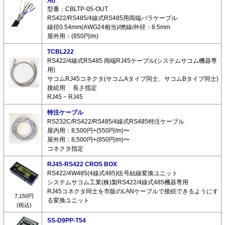
型番：CBLTP-05-OUT
RS422/RS485/4線式RS485用両端バラケーブル
線径0.54mm(AWG24相当)/撚線/外径：8.5mm
屋外用：(850円/m)
TCBL222
RS422/4線式RS485 両端RJ45ケーブル(システムサコム機器専
用)
サコムRJ45コネクタ(サコムAタイプ同士、サコムBタイプ同士)
接続用 長さ指定
RJ45 − RJ45
特注ケーブル
RS232C/RS422/RS485/4線式RS485特注ケーブル
屋内用：8,500円+(550円/m)〜
屋外用：8,500円+(850円/m)〜
コネクタ指定
RJ45-RS422 CROS BOX
RS422/4W485(4線式485)信号結線変換ユニット
システムサコム工業(株)製RS422/4線式485機器専用
RJ45コネクタ同士を市販のLANケーブルで接続できるようにす
7,150円
る変換ユニット
(税込)
SS-D9PP-T54