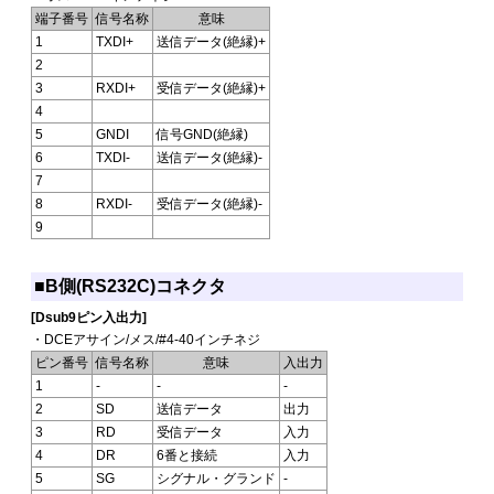
端子番号
信号名称
意味
1
TXDI+
送信データ(絶縁)+
2
3
RXDI+
受信データ(絶縁)+
4
5
GNDI
信号GND(絶縁)
6
TXDI-
送信データ(絶縁)-
7
8
RXDI-
受信データ(絶縁)-
9
■B側(RS232C)コネクタ
[Dsub9ピン入出力]
・DCEアサイン/メス/#4-40インチネジ
ピン番号
信号名称
意味
入出力
1
-
-
-
2
SD
送信データ
出力
3
RD
受信データ
入力
4
DR
6番と接続
入力
5
SG
シグナル・グランド
-