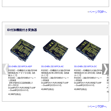
↑
ページTOPへ
ID付加機能付き変換器
SS-iD485i-232-WPCA-ADP
SS-iD485i-232-WPCA-AC
SS-iD485i-232-WPCA-DC
SS-
RS232C⇔ID機能付き2線式RS48
RS232C⇔ID機能付き2線式RS48
RS232C⇔ID機能付き2線式RS48
RS
5変換器(ACアダプタ仕様)【絶
5変換器(AC90-240V仕様)【絶縁
5変換器(DC10-32V仕様)【絶縁
変換
縁タイプ】
タイプ】
タイプ】
タイ
RS232C⇔2線式RS485ボーレー
RS232C⇔2線式RS485ボーレー
RS232C⇔2線式RS485ボーレー
RS
ト変換器
ト変換器
ト変換器
変換
【寒冷地対応広温度範囲(-2
Dsub9P(ｵｽ/ｲﾝﾁ)/RJ45/端子台9P
Dsub9P(ｵｽ/ｲﾝﾁ)/RJ45/端子台9P
Dsu
0℃〜70℃)】
⇔Dsub9P(DCE/ﾒｽ/ｲﾝﾁ)
⇔Dsub9P(DCE/ﾒｽ/ｲﾝﾁ)
⇔Ds
Dsub9P(ｵｽ/ｲﾝﾁ)/RJ45/端子台9P
P
43,890円(税込)
43,890円(税込)
⇔Dsub9P(DCE/ﾒｽ/ｲﾝﾁ)
41,
41,580円(税込)
↑
ページTOPへ